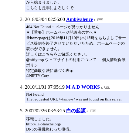
から始まりました。
こちらも是非によろしくで
2018/03/04 02:56:00
Ambivalence
404 Not Found： ページが見つかりません
▼【重要】ホームページ開設者の方へ▼
＠homepageは2016年11月10日(木)15時をもちましてサー
ビス提供を終了させていただいたため、ホームページの
表示ができません。
詳しくはこちらをご確認ください。
@nifty top ウェブサイトの利用について ｜ 個人情報保護
ポリシー
特定商取引法に基づく表示
©NIFTY Corp
2010/11/01 07:05:19
M.A.D WORKS
Not Found
The requested URL /~tamu-v/ was not found on this server.
2007/02/26 03:53:25
白の起源
移転しました。
http://la-blanche.org/
DNSの浸透終わった模様。