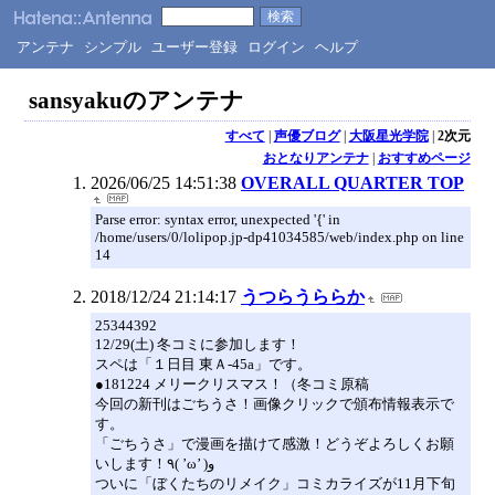
アンテナ
シンプル
ユーザー登録
ログイン
ヘルプ
sansyakuのアンテナ
すべて
|
声優ブログ
|
大阪星光学院
|
2次元
おとなりアンテナ
|
おすすめページ
2026/06/25 14:51:38
OVERALL QUARTER TOP
Parse error: syntax error, unexpected '{' in
/home/users/0/lolipop.jp-dp41034585/web/index.php on line
14
2018/12/24 21:14:17
うつらうららか
25344392
12/29(土) 冬コミに参加します！
スペは「１日目 東Ａ-45a」です。
●181224 メリークリスマス！（冬コミ原稿
今回の新刊はごちうさ！画像クリックで頒布情報表示で
す。
「ごちうさ」で漫画を描けて感激！どうぞよろしくお願
いします！٩( ’ω’ )و
ついに「ぼくたちのリメイク」コミカライズが11月下旬