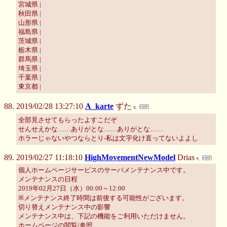
宮城県 |
秋田県 |
山形県 |
福島県 |
茨城県 |
栃木県 |
群馬県 |
埼玉県 |
千葉県 |
東京都 |
2019/02/28 13:27:10
A_karte
ずた
全部見させてもらったよすこだぞ
せんせえかな……ありがとな……ありがとな……
ホラーじゃないやつならとり-私は文字化け直ってないよよし
2019/02/27 11:18:10
HighMovementNewModel
Drias
個人ホームページサービスのサーバメンテナンス中です。
メンテナンスの日程
2019年02月27日（水）00:00～12:00
※メンテナンス終了時間は前後する可能性がございます。
切り替えメンテナンス中の影響
メンテナンス中は、下記の機能をご利用いただけません。
ホームページの閲覧/参照