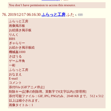
You don’t have permission to access this resource.
2019/12/17 06:16:30
ふらっと工房
ふた
ふらっと工房
画像掲示板
お絵描き掲示板
りんく
BBS
ぎゃらりー
お絵かき掲示板絵
機械姦1000
さぼうる
ゲーム半角
一桁
ふらっと工房
おなまえ
E-mail
コメント
添付File [GIFアニメ停止]
削除キー(記事の削除用。英数字で8文字以内) [管理用]
添付可能ファイル：GIF, JPG, PNGのみ、2048 KB まで。 512ｘ512
以上は縮小されます。
画像タイトル：1