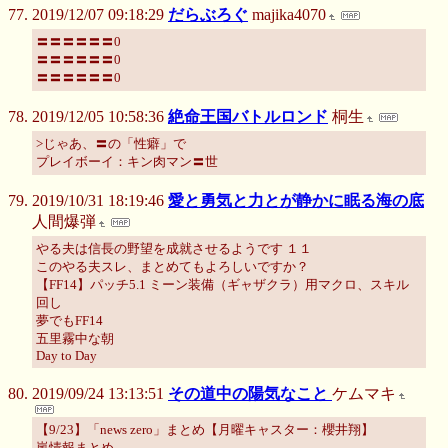
2019/12/07 09:18:29
だらぶろぐ
majika4070
〓〓〓〓〓〓0
〓〓〓〓〓〓0
〓〓〓〓〓〓0
2019/12/05 10:58:36
絶命王国バトルロンド
桐生
>じゃあ、〓の「性癖」で
プレイボーイ：キン肉マン〓世
2019/10/31 18:19:46
愛と勇気と力とが静かに眠る海の底
人間爆弾
やる夫は信長の野望を成就させるようです １１
このやる夫スレ、まとめてもよろしいですか？
【FF14】パッチ5.1 ミーン装備（ギャザクラ）用マクロ、スキル
回し
夢でもFF14
五里霧中な朝
Day to Day
2019/09/24 13:13:51
その道中の陽気なこと
ケムマキ
【9/23】「news zero」まとめ【月曜キャスター：櫻井翔】
嵐情報まとめ