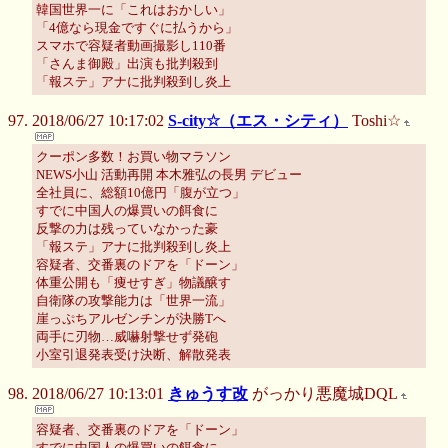
韓国世界一に「これはおかしい」
「4億なら現金ですぐに払うから」
スマホで容疑者動画撮影し110番
「さんま御殿」出演も批判殺到
「報ステ」アナに批判殺到し炎上
2018/06/27 10:17:02
S-city☆（エス・シティ）
Toshi☆
クーポン多数！お買い物マラソン
NEWS小山 活動再開 本木雅弘の長男 デビュー
全社員に、総額10億円「腹が立つ」
すでに中国人の爆買いの餌食に
反撃の力は残っていなかった豪
「報ステ」アナに批判殺到し炎上
容疑者、交番裏のドアを「ドーン」
体重公開も「痩せすぎ」物議醸す
自衛隊の攻撃能力は「世界一流」
崖っぷちアルゼンチンが決勝Tへ
両手に刃物…威嚇射撃せず発砲
小室引退発表受け決断、解散発表
2018/06/27 10:13:01
きゅうす改
がっかり悪魔城DQL
容疑者、交番裏のドアを「ドーン」
すでに中国人の爆買いの餌食に