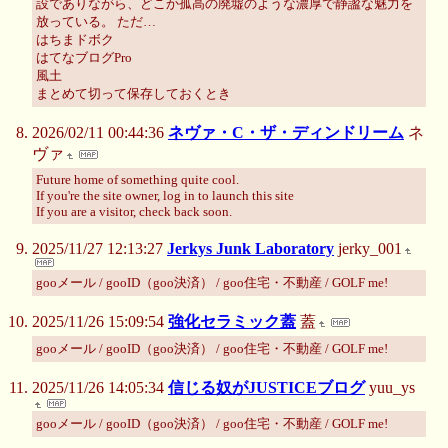
設でありながら、どこか孤高の廃墟のような濃厚で静謐な魅力を
放っている。 ただ…
はちまドボク
はてなブログPro
風土
まとめて切って保存しておくとき
2026/02/11 00:44:36
ネヴァ・C・ザ・ディンドリーム
ネ
ヴァ
Future home of something quite cool.
If you're the site owner, log in to launch this site
If you are a visitor, check back soon.
2025/11/27 12:13:27
Jerkys Junk Laboratory
jerky_001
gooメール / gooID（goo決済） / goo住宅・不動産 / GOLF me!
2025/11/26 15:09:54
強化セラミック蓋
蓋
gooメール / gooID（goo決済） / goo住宅・不動産 / GOLF me!
2025/11/26 14:05:34
信じる奴がJUSTICEブログ
yuu_ys
gooメール / gooID（goo決済） / goo住宅・不動産 / GOLF me!