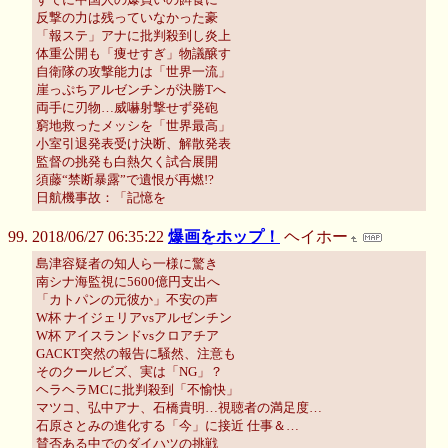
反撃の力は残っていなかった豪
「報ステ」アナに批判殺到し炎上
体重公開も「痩せすぎ」物議醸す
自衛隊の攻撃能力は「世界一流」
崖っぷちアルゼンチンが決勝Tへ
両手に刃物…威嚇射撃せず発砲
窮地救ったメッシを「世界最高」
小室引退発表受け決断、解散発表
監督の挑発も白熱欠く試合展開
須藤“禁断暴露”で遺恨が再燃!?
日航機事故：「記憶を
2018/06/27 06:35:22
爆画をホップ！
ヘイホー
島津容疑者の知人ら一様に驚き
南シナ海監視に5600億円支出へ
「カトパンの元彼か」不安の声
W杯 ナイジェリアvsアルゼンチン
W杯 アイスランドvsクロアチア
GACKT突然の報告に騒然、注意も
そのクールビズ、実は「NG」？
ヘラヘラMCに批判殺到「不愉快」
マツコ、弘中アナ、石橋貴明…視聴者の満足度…
石原さとみの進化する「今」に接近 仕事＆…
賛否ある中でのダイハツの挑戦