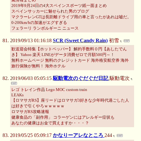
2019年9月24日の4大スペインスポーツ紙一面まとめ
スペインサッカーに魅せられた男のブログ
マクラーレンGTは長距離ドライブ用の車と言ったがあれは嘘だ。
0-200km/hの加速がエグすぎる
フェラーリ ランボルギーニ ニュース
2019/09/13 01:16:18
SCR (Sweet Candy Rain)
初雪
歓送迎会特集【ホットペッパー】 解約手数料０円【あしたでん
き】 Yahoo 楽天 LINEがデータ消費ゼロで月額500円～！
無料ホームページ 無料のクレジットカード 海外格安航空券 海外
旅行保険が無料！ 海外ホテル
2019/06/03 05:05:15
駆動電次のぐだぐだ日記
駆動電次
レゴ トレイン作品 Lego MOC custom train
LEAKs
【ロマサガRS】座リードはロマサガ3好きな少年時代過ごした人
は好きで引くやろｗｗｗｗｗ
ロマサガRS攻略速報
健康食品の「副作用」 コラーゲンにはアレルギー症状も
あなたの健康はお金で買えますか・・・？
2019/05/25 05:09:17
かなりーアレなところ
244