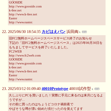
GOOSIDE
http://www.gooside.com
k-free.net
http://www.k-free.net
Easter
http://www.easter.
2025/06/30 18:54:35
カビはえパン
浜田綯
旧FC2無料ホームページスペースサービス終了のお知らせ
下記の「旧FC2無料ホームページスペース」は2025年06月30日を
もちましてサービスを終了いたしました。
FC2WEB
http://www.fc2web.com
GOOSIDE
http://www.gooside.com
k-free.net
http://www.k-free.net
Easter
http://www.easter.
2025/03/12 01:09:40
40010Prototype
40010試作型
久しぶりにPCを買いました！実際に手元に来るのは来月になるよ
うですが…
その前に買ったのはちょうどコロナ禍前夜で
やばそうな噂が漂い始めた頃だったのを覚えてます