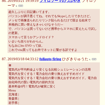
2019/03/21 19:59:19
フィロソーマのつぶやき
フィロソ
ーマ
超久しぶりに日記書いてます。
パソコンが調子悪くてね。それでもSkypeしたりできたけど。
メッセで画像送られたりリンク貼られるだけで固まる始末で
本格的に買い替えなきゃいけなそうだ---
で、パソコンは買ってないけど携帯からスマホに変えたんで試し
の更新。
スマホって言うかアンドロイド？
いまいち括りがわからん。
ちなみにhtc EVO って奴。
これでvita買ってもお外でネットに繋がる訳ですよ
2019/03/18 04:33:12
fullauto firing
ひざきりゅうた
〓
電気代が平均料金より安くなる比較シュミレーションの活用
電気代を安くする！電力会社の乗り換えおすすめガイド
電気代を安くする！電力会社の乗り換えおすすめガイド。電力自
由化時代の賢い電気代の節約方法
基本料金0円！電気代が確実に安く
Menu
北海道 |
青森県 |
岩手県 |