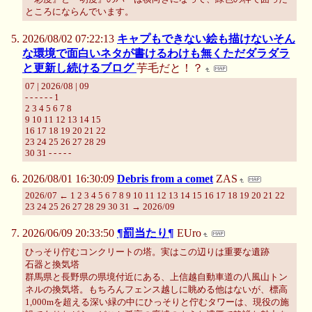
ところにならんでいます。
2026/08/02 07:22:13
キャプもできない絵も描けないそん
な環境で面白いネタが書けるわけも無くただダラダラ
と更新し続けるブログ
芋毛だと！？
07 | 2026/08 | 09
- - - - - - 1
2 3 4 5 6 7 8
9 10 11 12 13 14 15
16 17 18 19 20 21 22
23 24 25 26 27 28 29
30 31 - - - - -
2026/08/01 16:30:09
Debris from a comet
ZAS
2026/07 ← 1 2 3 4 5 6 7 8 9 10 11 12 13 14 15 16 17 18 19 20 21 22
23 24 25 26 27 28 29 30 31 → 2026/09
2026/06/09 20:33:50
¶罰当たり¶
EUro
ひっそり佇むコンクリートの塔。実はこの辺りは重要な遺跡
石器と換気塔
群馬県と長野県の県境付近にある、上信越自動車道の八風山トン
ネルの換気塔。もちろんフェンス越しに眺める他はないが、標高
1,000mを超える深い緑の中にひっそりと佇むタワーは、現役の施