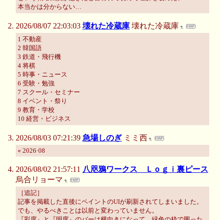
本当かは分からない…
2026/08/07 22:03:03
壊れた冷蔵庫
壊れた冷蔵庫
1 不動産
2 韓国語
3 鉄道・飛行機
4 将棋
5 時事・ニュース
6 受験・勉強
7 スクール・セミナー
8 イベント・祭り
9 教育・学校
10 経営・ビジネス
2026/08/03 07:21:39
急場しのぎ
ミミ西
« 2026·08
2026/08/02 21:57:11
八咫鴉ワークス Ｌｏｇｉ裏ピース
烏合リョーマ
［追記］
記事を掲載した直後にペイントのUIが刷新されてしまいました。
でも、やるべきことは以前と変わっていません。
『彩度』と『明度』のバーは横向きになって、緑色の枠で囲った