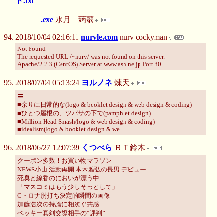
ト.txt
.exe
水月 蒟蒻
2018/10/04 02:16:11
nurvle.com
nurv cockyman
Not Found
The requested URL /~nurv/ was not found on this server.
Apache/2.2.3 (CentOS) Server at www.ash.ne.jp Port 80
2018/07/04 05:13:24
ヨルノネ
煉天
〓
■余りに日常的な(logo & booklet design & web design & coding)
■ひとつ屋根の、ツバサの下で(pamphlet design)
■Million Head Smash(logo & web design & coding)
■idealism(logo & booklet design & we
2018/06/27 12:07:39
くつべら
ＲＴ鈴木
クーポン多数！お買い物マラソン
NEWS小山 活動再開 本木雅弘の長男 デビュー
死臭と線香のにおいが漂う中…
「マスコミはもう少しそっとして」
C・ロナ肘打ち決定的瞬間の画像
加藤浩次の持論に相次ぐ共感
ベッキー真剣交際相手の“評判”