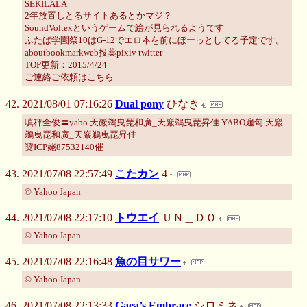
SEKILALA
2年放置しとるサイトあるとかマジ？
SoundVoltexというゲームで絵が見られるようです
ふたば学園祭10はG-12でエロ本を前にぼーっとしてる予定です。
aboutbookmarkweb投薬pixiv twitter
TOP更新：2015/4/24
ご連絡ご依頼はこちら
2021/08/01 07:16:26
Dual pony
ひなき
嗔秤全俊〓yabo 天巖鵜曳琵和廣_天巖鵜曳琵昇佳 YABO遍匈 天巖
鵜曳琵和廣_天巖鵜曳琵昇佳
奨ICP姥87532140催
2021/07/08 22:57:49
こたカン
4
© Yahoo Japan
2021/07/08 22:17:10
トウエイ
ＵＮ＿ＤＯ
© Yahoo Japan
2021/07/08 22:16:48
魚の目サワー
© Yahoo Japan
2021/07/08 22:13:33
Gaea’s Embrace
シロミネ