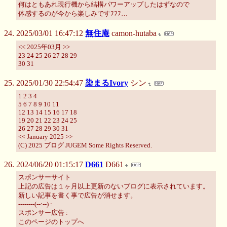
何はともあれ現行機から結構パワーアップしたはずなので
体感するのが今から楽しみですﾌﾌﾌ…
2025/03/01 16:47:12
無住庵
camon-hutaba
<< 2025年03月 >>
23 24 25 26 27 28 29
30 31
2025/01/30 22:54:47
染まるIvory
シン
1 2 3 4
5 6 7 8 9 10 11
12 13 14 15 16 17 18
19 20 21 22 23 24 25
26 27 28 29 30 31
<< January 2025 >>
(C) 2025 ブログ JUGEM Some Rights Reserved.
2024/06/20 01:15:17
D661
D661
スポンサーサイト
上記の広告は１ヶ月以上更新のないブログに表示されています。
新しい記事を書く事で広告が消せます。
--------(--:--) :
スポンサー広告 :
このページのトップへ