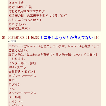
きゅうす改
絶対SIMPLE主義
信じる奴がJUSTICEブログ
椎名桜の日々の出来事を叩きつけるブログ
ふらいんぐぺっとぼとる
カビはえパン
秘密結社 東京ド
2021/01/28 21:46:33
ナニをしようかとか考えてない
k16
このページはJavaScriptを使用しています。JavaScriptを有効にして
ご覧ください。
設定方法は「JavaScriptを有効にする方法を知りたい」でご案内し
ております。
インターネット接続
SIM・スマホ
会員特典・ポイント
オプションサービス
サポート
ログイン
さん
メンバーステータス
メール通
ポイントpt
ログアウト