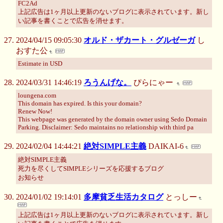
FC2Ad
上記広告は1ヶ月以上更新のないブログに表示されています。新し
い記事を書くことで広告を消せます。
2024/04/15 09:05:30
オルド・ザカート・グルゼーガ
し
おすた公
Estimate in USD
2024/03/31 14:46:19
ろうんげな。
ぴらにゃー
loungena.com
This domain has expired. Is this your domain?
Renew Now!
This webpage was generated by the domain owner using Sedo Domain
Parking. Disclaimer: Sedo maintains no relationship with third pa
2024/02/04 14:44:21
絶対SIMPLE主義
DAIKAI-6
絶対SIMPLE主義
死力を尽くしてSIMPLEシリーズを応援するブログ
お知らせ
2024/01/02 19:14:01
多摩貧乏生活カタログ
とっしー
上記広告は1ヶ月以上更新のないブログに表示されています。新し