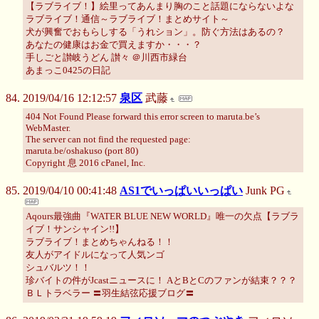
【ラブライブ！】絵里ってあんまり胸のこと話題にならないよな
ラブライブ！通信～ラブライブ！まとめサイト～
犬が興奮でおもらしする「うれション」。防ぐ方法はあるの？
あなたの健康はお金で買えますか・・・？
手しごと讃岐うどん 讃々 ＠川西市緑台
あまっこ0425の日記
2019/04/16 12:12:57
泉区
武藤
404 Not Found Please forward this error screen to maruta.be’s
WebMaster.
The server can not find the requested page:
maruta.be/oshakuso (port 80)
Copyright 息 2016 cPanel, Inc.
2019/04/10 00:41:48
AS1でいっぱいいっぱい
Junk PG
Aqours最強曲『WATER BLUE NEW WORLD』唯一の欠点【ラブラ
イブ！サンシャイン!!】
ラブライブ！まとめちゃんねる！！
友人がアイドルになって人気ンゴ
シュバルツ！！
珍バイトの件がJcastニュースに！ AとBとCのファンが結束？？？
ＢＬトラベラー 〓羽生結弦応援ブログ〓