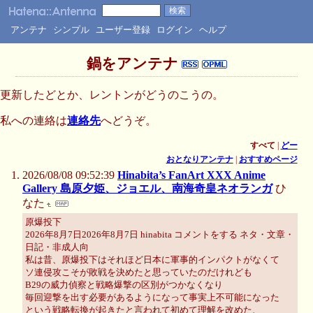
アンテナ
シンプル
ユーザー登録
ログイン
ヘルプ
鍋をアンテナ
更新したどとか、レントンがどうのこうの。
私への連絡は
連絡先
へどうぞ。
すべて
|
どー
おとなりアンテナ
|
おすすめページ
2026/08/08 09:52:39
Hinabita’s FanArt XXX Anime
Gallery 島原夕姫、ジョエル、南海奇皇ネオランガ
ひ
なた
原爆投下
2026年8月7日2026年8月7日 hinabita コメントをする ネタ・文章・
日記・非成人向
私は昔、原爆投下はそれほど日本に軍事的インパクトがなくて
ソ連侵攻こそが敗戦を決めたと思っていたのだけれども
B29の威力偵察と戦略爆撃の区別がつかなくなり
毎回迎撃を出す必要があるようになって事実上不可能になった
という戦略転換が起きたと言われて初めて理解を改めた、