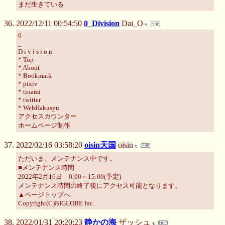
まだ生きている
2022/12/11 00:54:50
0_Division
Dai_O
0
_
D i v i s i o n
* Top
* About
* Bookmark
* pixiv
* tinami
* twitter
* WebHakusyu
アクセスカウンター
ホームページ制作
2022/02/16 03:58:20
oisin天国
oisin
ただいま、メンテナンス中です。
■メンテナンス時間
2022年2月16日 0:00～15:00(予定)
メンテナンス時間の終了後にアクセス可能となります。
▲ページトップへ
Copyright(C)BIGLOBE Inc.
2022/01/31 20:20:23
静かの海
ザッシュ