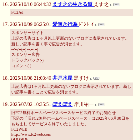
2025/10/10 06:44:32
えす之の生きる道
えす之
FC2Ad
2025/10/09 06:25:01
愛無き行為
ﾄﾞﾝﾄｰｲ
スポンサーサイト
上記の広告は１ヶ月以上更新のないブログに表示されています。
新しい記事を書く事で広告が消せます。
--/--/--(--) --:--:--|
スポンサー広告|
トラックバック(-)|
コメント(-)
2025/10/08 21:03:40
井戸水屋
黒すけ
上記広告は1ヶ月以上更新のないブログに表示されています。新し
い記事を書くことで広告を消せます。
2025/07/02 10:35:51
ぽえぽえ
岸川祐一
旧FC2無料ホームページスペースサービス終了のお知らせ
下記の「旧FC2無料ホームページスペース」は2025年06月30日を
もちましてサービスを終了いたしました。
FC2WEB
http://www.fc2web.com
GOOSIDE