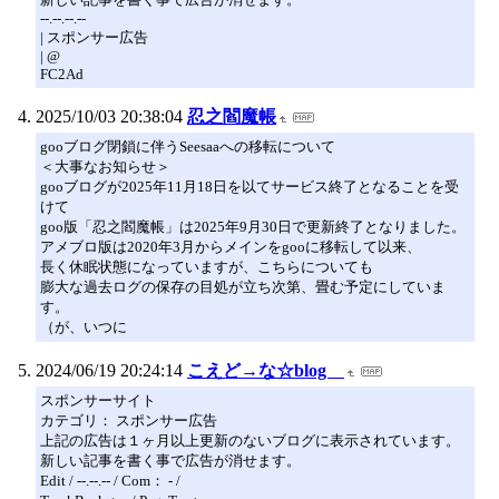
--.--.--.--
| スポンサー広告
| @
FC2Ad
2025/10/03 20:38:04
忍之閻魔帳
gooブログ閉鎖に伴うSeesaaへの移転について
＜大事なお知らせ＞
gooブログが2025年11月18日を以てサービス終了となることを受
けて
goo版「忍之閻魔帳」は2025年9月30日で更新終了となりました。
アメブロ版は2020年3月からメインをgooに移転して以来、
長く休眠状態になっていますが、こちらについても
膨大な過去ログの保存の目処が立ち次第、畳む予定にしていま
す。
（が、いつに
2024/06/19 20:24:14
こえど→な☆blog
スポンサーサイト
カテゴリ： スポンサー広告
上記の広告は１ヶ月以上更新のないブログに表示されています。
新しい記事を書く事で広告が消せます。
Edit / --.--.-- / Com： - /