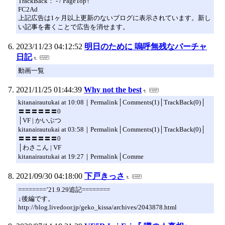
TrackBack： - / PageTop↑
FC2Ad
上記広告は1ヶ月以上更新のないブログに表示されています。新し
い記事を書くことで広告を消せます。
2023/11/23 04:12:52
明日のために 嗚呼無残なバーチャ
日記
動画一覧
2021/11/25 01:44:39
Why not the best
kitanairautukai at 10:08｜Permalink│Comments(1)│TrackBack(0)│
〓〓〓〓〓〓0
│VF | かいぶつ
kitanairautukai at 03:58｜Permalink│Comments(1)│TrackBack(0)│
〓〓〓〓〓〓0
│わさこん | VF
kitanairautukai at 19:27｜Permalink│Comme
2021/09/30 04:18:00
下戸きっさ
========’21.9.29追記========
↓後編です。
http://blog.livedoor.jp/geko_kissa/archives/2043878.html