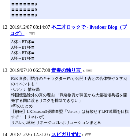
〓〓〓〓〓〓0
〓〓〓〓〓〓0
〓〓〓〓〓〓0
2019/12/07 08:14:07
不二才ロックで - livedoor Blog（ブ
ログ）
A杯～BT杯〓
A杯～BT杯〓
A杯～BT杯〓
A杯～BT杯〓
2019/07/10 06:37:08
青春の独り言
P5R 喜多川祐介のキャラクターPVが公開！杏との合体技や３学期
のイベントも！
ペルソナ 情報局
韓国優遇除外の真の理由 「戦略物資が韓国から大量破壊兵器を開
発する国に渡るリスクを排除できない」
ν即のまとめ
【朗報】LRTseason3優勝血盟「Vertex」は解散せずLRT連覇を目指
すぞ！【リネレボ】
リネレボ速報 リネージュ2レボリューションまとめ
2018/12/26 12:31:05
スピガりずむ