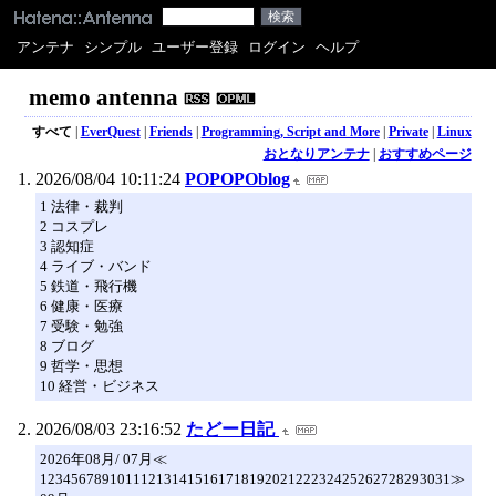
アンテナ
シンプル
ユーザー登録
ログイン
ヘルプ
memo antenna
すべて
|
EverQuest
|
Friends
|
Programming, Script and More
|
Private
|
Linux
おとなりアンテナ
|
おすすめページ
2026/08/04 10:11:24
POPOPOblog
1 法律・裁判
2 コスプレ
3 認知症
4 ライブ・バンド
5 鉄道・飛行機
6 健康・医療
7 受験・勉強
8 ブログ
9 哲学・思想
10 経営・ビジネス
2026/08/03 23:16:52
たどー日記
2026年08月/ 07月≪
12345678910111213141516171819202122232425262728293031≫