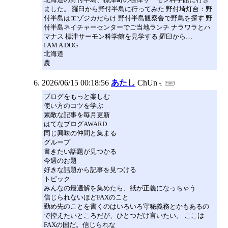
ました。 羅臼から野付半島に行ってみた 野付埼灯台：野
付半島はエゾジカだらけ 野付半島観察舎で野鳥を探す 野
付半島ネイチャーセンターでご当地ランチ ナラワラとハ
マナス 標津サーモン科学館を見学する 羅臼から…
I AM A DOG
北海道
農
2026/06/15 00:18:56
あたし
ChUn
ブログをもっと楽しむ
使い方のコツを学ぶ
素敵な記事を毎月更新
はてなブログAWARD
同じ興味の仲間と集まる
グループ
書きたい話題が見つかる
今週のお題
好きな話題から記事を見つける
トピック
みんなの最適解を集めたら、紙が正義になっちゃう
信じられないほどFAXのこと
勤め先のことを書くのはいろいろ守秘義務とかもあるの
で控えたいところだが、ひとつだけ言いたい。 ここは
FAXの国だ。信じられな