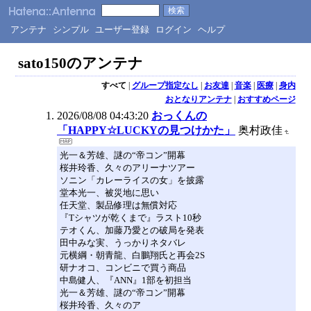
アンテナ
シンプル
ユーザー登録
ログイン
ヘルプ
sato150のアンテナ
すべて
|
グループ指定なし
|
お友達
|
音楽
|
医療
|
身内
おとなりアンテナ
|
おすすめページ
2026/08/08 04:43:20
おっくんの
「HAPPY☆LUCKYの見つけかた」
奥村政佳
光一＆芳雄、謎の“帝コン”開幕
桜井玲香、久々のアリーナツアー
ソニン「カレーライスの女」を披露
堂本光一、被災地に思い
任天堂、製品修理は無償対応
『Tシャツが乾くまで』ラスト10秒
テオくん、加藤乃愛との破局を発表
田中みな実、うっかりネタバレ
元横綱・朝青龍、白鵬翔氏と再会2S
研ナオコ、コンビニで買う商品
中島健人、『ANN』1部を初担当
光一＆芳雄、謎の“帝コン”開幕
桜井玲香、久々のア