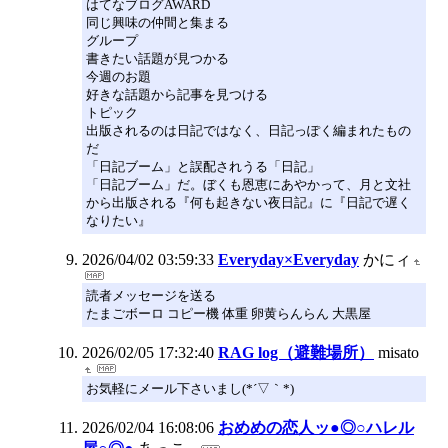
はてなブログAWARD
同じ興味の仲間と集まる
グループ
書きたい話題が見つかる
今週のお題
好きな話題から記事を見つける
トピック
出版されるのは日記ではなく、日記っぽく編まれたもの
だ
「日記ブーム」と誤配されうる「日記」
「日記ブーム」だ。ぼくも恩恵にあやかって、月と文社
から出版される『何も起きない夜日記』に『日記で遅く
なりたい』
2026/04/02 03:59:33
Everyday×Everyday
かにィ
読者メッセージを送る
たまごボーロ コピー機 体重 卵黄らんらん 大黒屋
2026/02/05 17:32:40
RAG log（避難場所）
misato
お気軽にメール下さいまし(*´▽｀*)
2026/02/04 16:08:06
おめめの恋人ッ●◎○ハレル