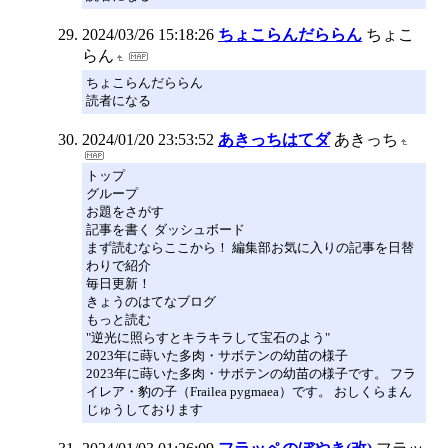
2024/03/26 15:18:26
ちょこらんだららん
ちょこ
らん
ちょこらんだららん
読者になる
2024/01/20 23:53:52
あきっちはてダ
あきっち
トップ
グループ
お題をさがす
記事を書く ダッシュボード
まず読むならここから！ 編集部お気に入りの記事を日替
わりで紹介
毎日更新！
きょうのはてなブログ
もっと読む
"逆光に照らすとキラキラして宝石のよう"
2023年に蒔いた多肉・サボテンの幼苗の様子
2023年に蒔いた多肉・サボテンの幼苗の様子です。 フラ
イレア・豹の子（Frailea pygmaea）です。 おしくらまん
じゅうしております