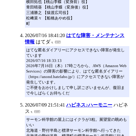
横田拓也【桃山李蝶（変身前）役】
青田晴葵 【桃山李蝶（変身後）役】
三浦勝之 【猿渡広司役】
松﨑菜々 【船橋あやめ役】
町
2026/07/16 18:41:20
はてな障害・メンテナンス
情報
はてダ
はてな匿名ダイアリーにアクセスできない障害が発生し
ています
2026/07/16 18:33:13
2026年7月16日（木）17時ごろから、AWS（Amazon Web
Services）の障害の影響により、はてな匿名ダイアリー
（https://anond.hatelabo.jp/）にアクセスできない障害が
発生しています。
ご不便をおかけしまして申し訳ございませんが、復旧ま
で今しばらくお待ちくだ
2026/07/09 21:51:41
ハピネス♪ハーモニー
ハピネ
ス
サーモン科学館の屋上にはイクラが3粒。展望室の眺めも
いい
北海道・野付半島と標津サーモン科学館へ行ってきた
北海道の野付半島、標津町の標津サーモン科学館に行き