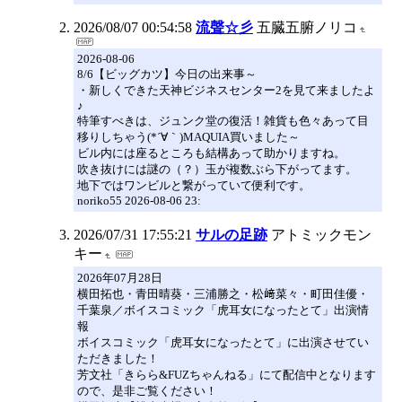
2026/08/07 00:54:58
流聲☆彡
五臓五腑ノリコ
2026-08-06
8/6【ビッグカツ】今日の出来事～
・新しくできた天神ビジネスセンター2を見て来ましたよ
♪
特筆すべきは、ジュンク堂の復活！雑貨も色々あって目
移りしちゃう(*´∀｀)MAQUIA買いました～
ビル内には座るところも結構あって助かりますね。
吹き抜けには謎の（？）玉が複数ぶら下がってます。
地下ではワンビルと繋がっていて便利です。
noriko55 2026-08-06 23:
2026/07/31 17:55:21
サルの足跡
アトミックモン
キー
2026年07月28日
横田拓也・青田晴葵・三浦勝之・松﨑菜々・町田佳優・
千葉泉／ボイスコミック「虎耳女になったとて」出演情
報
ボイスコミック「虎耳女になったとて」に出演させてい
ただきました！
芳文社「きらら&FUZちゃんねる」にて配信中となります
ので、是非ご覧ください！