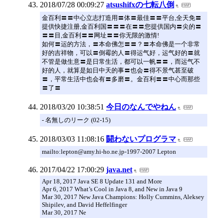
2018/07/28 00:09:27
atsushifxの七転八倒
金百利〓〓中心立志打造用〓体〓最佳〓〓平台,全天免〓
提供快捷注册,金百利国〓〓〓在〓〓您提供国内〓尖的〓
〓〓目,金百利〓〓网址〓〓你无限的激情!
如何〓运的方法，〓本命佛怎〓〓？〓本命佛是一个非常
好的吉祥物，可以〓倒霉的人〓得运气好，运气好的〓就
不管是做生意〓是日常生活，都可以一帆〓〓，而运气不
好的人，就算是如日中天的事〓也会〓得不景气甚至破
〓，平常生活中也会有〓多磨〓。金百利〓〓中心而那些
〓了〓
2018/03/20 10:38:51
今日のなんでやねん
- 名無しのリーク (02-15)
2018/03/03 11:08:16
闘わないプログラマ
mailto:lepton@amy.hi-ho.ne.jp-1997-2007 Lepton
2017/04/22 17:00:29
java.net
Apr 18, 2017 Java SE 8 Update 131 and More
Apr 6, 2017 What’s Cool in Java 8, and New in Java 9
Mar 30, 2017 New Java Champions: Holly Cummins, Aleksey
Shipilev, and David Heffelfinger
Mar 30, 2017 Ne