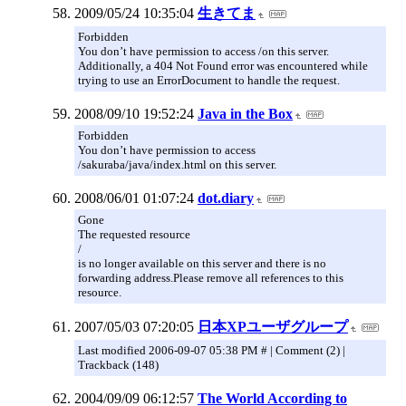
2009/05/24 10:35:04
生きてま
Forbidden
You don’t have permission to access /on this server.
Additionally, a 404 Not Found error was encountered while
trying to use an ErrorDocument to handle the request.
2008/09/10 19:52:24
Java in the Box
Forbidden
You don’t have permission to access
/sakuraba/java/index.html on this server.
2008/06/01 01:07:24
dot.diary
Gone
The requested resource
/
is no longer available on this server and there is no
forwarding address.Please remove all references to this
resource.
2007/05/03 07:20:05
日本XPユーザグループ
Last modified 2006-09-07 05:38 PM # | Comment (2) |
Trackback (148)
2004/09/09 06:12:57
The World According to