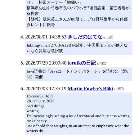
り」 松田オーナー「頭痛い」
横浜市の山中竹春市長のパワハラ7項目認定 第三者委が
報告書
【訃報】板東英二さんが86歳で、プロ野球選手から俳優
タレントに転身
2026/08/01 14:38:53
きしだのはてな
Inkling-Small 276B-A12Bを試す。中国系モデルが使えな
いなら貴重な選択肢
2026/07/29 23:09:40
torutkの日記
Java読書会「Javaコードアンチパターン」を読む会（第6
回）開催
2026/07/03 17:35:19
Martin Fowler’s Bliki
Excessive Bold
28 January 2026
bad things
writing
I'm increasingly seeing a lot of technical and business writing
make heavy
use of bold font weights, in an attempt to emphasize what the
writers thi