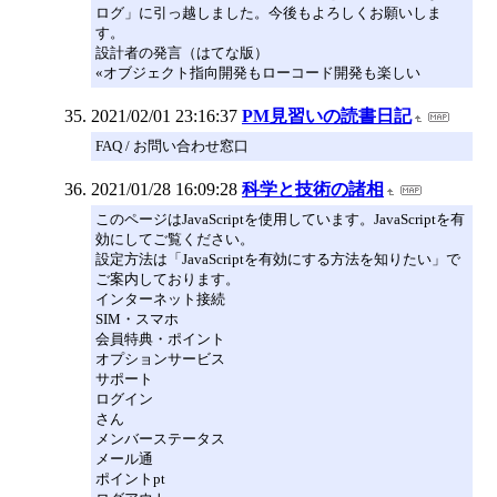
ログ」に引っ越しました。今後もよろしくお願いしま
す。
設計者の発言（はてな版）
«オブジェクト指向開発もローコード開発も楽しい
2021/02/01 23:16:37
PM見習いの読書日記
FAQ / お問い合わせ窓口
2021/01/28 16:09:28
科学と技術の諸相
このページはJavaScriptを使用しています。JavaScriptを有
効にしてご覧ください。
設定方法は「JavaScriptを有効にする方法を知りたい」で
ご案内しております。
インターネット接続
SIM・スマホ
会員特典・ポイント
オプションサービス
サポート
ログイン
さん
メンバーステータス
メール通
ポイントpt