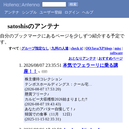
アンテナ
シンプル
ユーザー登録
ログイン
ヘルプ
satoshisのアンテナ
自分のブックマークにあるページを少しずつ紹介する予定で
す。
すべて
|
グループ指定なし
|
九州の人達
|
check it!
|
OO/Java/XP blogs
|
misc
|
software
おとなりアンテナ
|
おすすめページ
2026/08/07 23:35:51
本気でフェラーリに乗る講
座！！
株主優待コレクション
テンポスホールディングス：クール宅…
(2026-08-07 17:53:20)
懸賞フリーク♪
カルビー大収穫祭2026始まりました‼️
(2026-08-07 19:43:43)
あなたのアバター自慢して！♪
韓国での食事（11月 12日）
(2025-11-15 02:35:31)