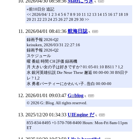
2026/04/30 08:58:36
Matzにっき
«前10日分 追記
<< 2026/04/ 1 2 3 4 5 6 7 8 9 10 11 12 13 14 15 16 17 18 19
20 21 22 23 24 25 26 27 28 29 30 >>
2026/04/01 08:41:36
航海日誌
録画予報 2026-Q2
keisuken, 2026/03/31 22:27:16
録画予報 2026-Q2
スケジュール
曜 番組 時間 CH 評価 録画機
月 大きい女の子は好きですか? 01:05-01:10 BS11 ? 1,2
水 銀河英雄伝説 Die Neue These 邂逅 00:00-00:30 BS日テ
レ ? 1,2
水 勇者パーティーにかわいい子...告白 00:00-00
2026/01/01 09:03:47
G::blog
© 2026 G::Blog. All rights reserved.
2025/12/20 01:34:33
UIEngine だ
855-834-8495 +1-570-708-8400 Hours: Mon-Fri 8am-11pm
ET