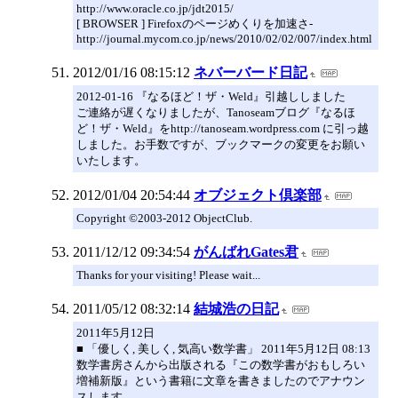
http://www.oracle.co.jp/jdt2015/
[ BROWSER ] Firefoxのページめくりを加速さ-
http://journal.mycom.co.jp/news/2010/02/02/007/index.html
2012/01/16 08:15:12
ネバーバード日記
2012-01-16 『なるほど！ザ・Weld』引越ししました
ご連絡が遅くなりましたが、Tanoseamブログ『なるほ
ど！ザ・Weld』をhttp://tanoseam.wordpress.com に引っ越
しました。お手数ですが、ブックマークの変更をお願い
いたします。
2012/01/04 20:54:44
オブジェクト倶楽部
Copyright ©2003-2012 ObjectClub.
2011/12/12 09:34:54
がんばれGates君
Thanks for your visiting! Please wait...
2011/05/12 08:32:14
結城浩の日記
2011年5月12日
■ 「優しく, 美しく, 気高い数学書」 2011年5月12日 08:13
数学書房さんから出版される『この数学書がおもしろい
増補新版』という書籍に文章を書きましたのでアナウン
スします。