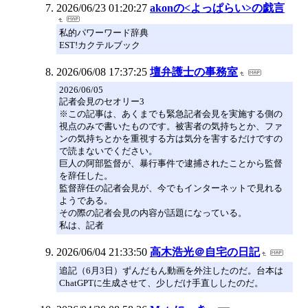
2026/06/23 01:20:27
akonの<よっぱらい>の戯言
私的パワーワード辞典
EST!カクテルブック
2026/06/08 17:37:25
壇弁護士の事務室
2026/06/05
記者会見のセオリー3
※この記事は、あくまでも緊急記者会見を実施する側の
視点のみで書いたものです。被害者の気持ちとか、ファ
ンの気持ちとかを重視する方は気分を害するだけですの
で読まないでください。
巨人の阿部監督が、暴行事件で逮捕されたことから監督
を辞任した。
監督辞任の記者会見が、今でもインターネットで見れる
ようである。
その際の記者会見の内容が話題になっている。
私は、記者
2026/06/04 21:33:50
高木浩光＠自宅の日記
追記（6月3日）ずんだもん動画を外注したのだ。台本は
ChatGPTに生成させて、少しだけ手直ししたのだ。