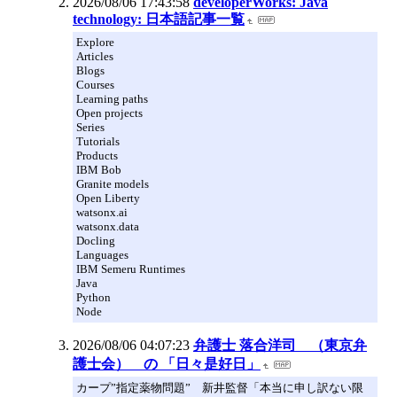
2026/08/06 17:43:58
developerWorks: Java
technology: 日本語記事一覧
Explore
Articles
Blogs
Courses
Learning paths
Open projects
Series
Tutorials
Products
IBM Bob
Granite models
Open Liberty
watsonx.ai
watsonx.data
Docling
Languages
IBM Semeru Runtimes
Java
Python
Node
2026/08/06 04:07:23
弁護士 落合洋司 （東京弁
護士会） の 「日々是好日」
カープ”指定薬物問題” 新井監督「本当に申し訳ない限