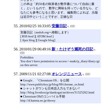
この本は「約50名の執筆者が数学書について自由に書
く」というもので、 数学に興味を持っている方なら、ど
なたにも参考になると思います。 編集部によれば、出版
は近日中ということですが、正確な日
2010/02/25 16:33:05
安藤日記
安藤日記（andoh.orgへ移動します）
[ RSS feed ][ ATOM feed ]
[ Ajax blog ][ Google blog]
2010/01/29 06:49:16
新・たけぞう瀕死の日記
Forbidden
You don’t have permission to access /~asaki/p_diary/diary.cgi
on this server.
2009/11/21 02:27:08
オレンジニュース
■ Google、「Chromium OS」を公開
http://www.publickey.jp/blog/09/chrome_os.html
■ シャットダウンも日本語入力もできない?
http://blog.livedoor.jp/dankogai/archives/51325262.html
■ Chronium OSのコンパイル手順
http://d.hatena.ne.jp/showy