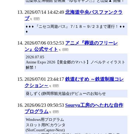
山梨県立博物館 企画展『ゆるキャン△』と山梨▲ 開催！
2026/07/14 14:42:49
北海道中央バスファンクラ
ブ
♦ ♦ ♦ 『ニセコ周遊バス』７/１８～９/２３まで運行！ ♦ ♦
♦
2026/07/06 03:52:53
アニメ『葬送のフリーレ
ン』公式サイト
2026.07.05
Anime Expo 2026【黄金郷のマハト】ノベルティイラスト
解禁！
2026/07/01 23:44:17
鉄道むすめ ～鉄道制服コレ
クション～
葵しずく(静岡県観光協会)デビューのお知らせ
2026/06/23 09:50:53
Souryu工房のへたれな自作
プログラム
Windows用プログラム
スロット用PCカウンタ
(SlotCountCapter-Next)