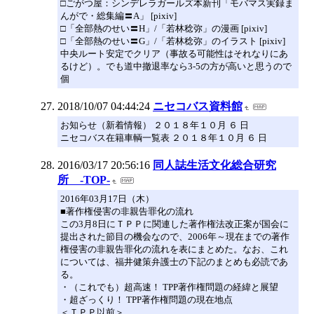
□ごがつ屋：シンデレラガールズ本新刊「モバマス実録ま
んがで・総集編〓A」 [pixiv]
□「全部熱のせい〓H」/「若林稔弥」の漫画 [pixiv]
□「全部熱のせい〓G」/「若林稔弥」のイラスト [pixiv]
中央ルート安定でクリア（事故る可能性はそれなりにあ
るけど）。でも道中撤退率なら3-5の方が高いと思うので
個
2018/10/07 04:44:24
ニセコバス資料館
お知らせ（新着情報） ２０１８年１０月 ６ 日
ニセコバス在籍車輌一覧表 ２０１８年１０月 ６ 日
2016/03/17 20:56:16
同人誌生活文化総合研究
所 -TOP-
2016年03月17日（木）
■著作権侵害の非親告罪化の流れ
この3月8日にＴＰＰに関連した著作権法改正案が国会に
提出された節目の機会なので、2006年～現在までの著作
権侵害の非親告罪化の流れを表にまとめた。なお、これ
については、福井健策弁護士の下記のまとめも必読であ
る。
・（これでも）超高速！ TPP著作権問題の経緯と展望
・超ざっくり！ TPP著作権問題の現在地点
＜ＴＰＰ以前＞