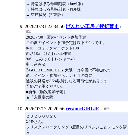
→ 特急はぼろ号時刻表（html版）
→ 特急はぼろ号時刻表（PDF版）
→ 空席状況（PDF版）
2026/07/31 23:34:50
げんれい工房／挫折禁止
2026/7/30 夏のイベント参加予定
この夏のイベント参加予定は以下の2つです。
8/16 コミックマーケット108
西さ18a げんれい工作室
9/6 こみっくトレジャー48
申し込み済
※GOOD COMIC CITY 大阪 は今回は不参加です
尚、イベント参加やらナンヤラの為に、
通販の発送が8/24以降になる可能性があります
予めご了承ください。
■新作（順次追加予定）
▲「入退室の際
2026/07/17 20:20:56
ceramicGIRLIE
２０２６０８２０
ｽｨ条さん。
フリスクスパークリング 3度目のリベンジことレモンを購
入