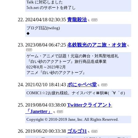
Talk に対応しました
5ch.net のサポートを終了し
2024/04/18 02:30:35
青龍殺法
ブログ日記(twilog)
◆
2023/08/04 06:47:25
名鉄観光のアニ旅・オタ旅
ゲーム・アニメで話題！元寇の舞台・対馬聖地巡礼
『白い砂のアクアトープ』旅行商品造成事業
022年8月～2023年2月
アニメ『白い砂のアクアトープ』
2021/02/10 18:41:43
ポにゃペぺ堂
COMIC1☆2お疲れ様絵。ナイスバディ〓狽〓(゜∀゜ｄ)
2019/08/04 03:38:00
Twitterクライアント
「Janetter」
Copyright © 2010-2019 Jane, Inc. All Rights Reserved.
2019/06/20 00:33:38
ゴルゴ31