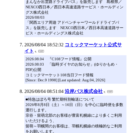
まんなか出雲路ドライブパス」を販売します 島根県／
NEXCO西日本／西日本高速道路サービス・ホールディン
グス株式会社
2026/08/03
「関西エリア周遊 アドベンチャーワールドドライブパ
ス」を販売します NEXCO西日本／西日本高速道路サー
ビス・ホールディングス株式会社
2026/08/04 18:52:32
コミックマーケット公式サ
イト
2026.08.04 『C108フード情報』公開
2026.08.03 「臨時ダイヤのお知らせ」(ゆりかもめ・
PDF)公開
コミックマーケット108当日フード情報
[Since: Dec.9 1998] [Last updated: Aug.04, 2026]
2026/08/04 08:51:04
沿岸バス株式会社
■特急はぼろ号 繁忙期特別輸送について
2026年8月8日（土）～16日（日）を中心に臨時便を多数
運行します。
宗谷・留萌北部のお客様が豊富札幌線により多くご利用
いただけるよう、
留萌～羽幌間のお客様は、羽幌札幌線の積極的なご利用
をお願いします。