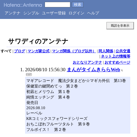
アンテナ
シンプル
ユーザー登録
ログイン
ヘルプ
既読を非表示
サワディのアンテナ
すべて
|
ブログ
|
マンガ家公式
|
マンガ関係（ブログ以外）
|
同人関係
|
公共交通
|
ネット上の情報等
おとなりアンテナ
|
おすすめページ
2026/08/10 15:56:30
まんがタイムきららWeb
マギアレコード 魔法少女まどか☆マギカ外伝 第13巻
保健室の鍵閉めてっ 第２巻
初凪ヒメリウム 第１巻
純情エッチング 第４巻
発売日
2026.08.10
レーベル
KRコミックスフォワードシリーズ
おちこぼれフルーツタルト 第９巻
フルボイス！ 第２巻