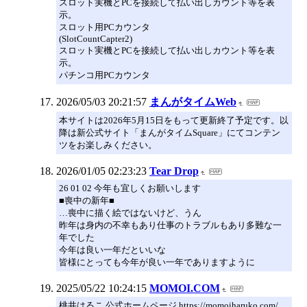
スロット実機とPCを接続して払い出しカウント等を表
示。
スロット用PCカウンタ
(SlotCountCapter2)
スロット実機とPCを接続して払い出しカウント等を表
示。
パチンコ用PCカウンタ
2026/05/03 20:21:57
まんがタイムWeb
本サイトは2026年5月15日をもって更新終了予定です。以
降は新公式サイト「まんがタイムSquare」にてコンテン
ツをお楽しみください。
2026/01/05 02:23:23
Tear Drop
26 01 02 今年も宜しくお願いします
■喪中の新年■
…喪中に描く絵ではないけど、うん
昨年は身内の不幸もあり仕事のトラブルもあり多難な一
年でした
今年は良い一年だといいな
皆様にとっても今年が良い一年でありますように
2025/05/22 10:24:15
MOMOI.COM
桃井はるこ 公式ホームページ https://momoiharuko.com/