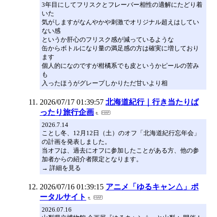
3年目にしてフリスクとフレーバー相性の適解にたどり着
いた
気がしますがなんやかや刺激でオリジナル超えはしてい
ない感
というか肝心のフリスク感が減っているような
缶からボトルになり量の満足感の方は確実に増しており
ます
個人的になのですが柑橘系でも皮というかピールの苦み
も
入ったほうがグレープしかりただ甘いより相
2026/07/17 01:39:57
北海道紀行｜行き当たりば
ったり旅行企画
2026.7.14
ことし冬、12月12日（土）のオフ「北海道紀行忘年会」
の計画を発表しました。
当オフは、過去にオフに参加したことがある方、他の参
加者からの紹介者限定となります。
→ 詳細を見る
2026/07/16 01:39:15
アニメ「ゆるキャン△」ポ
ータルサイト
2026.07.16