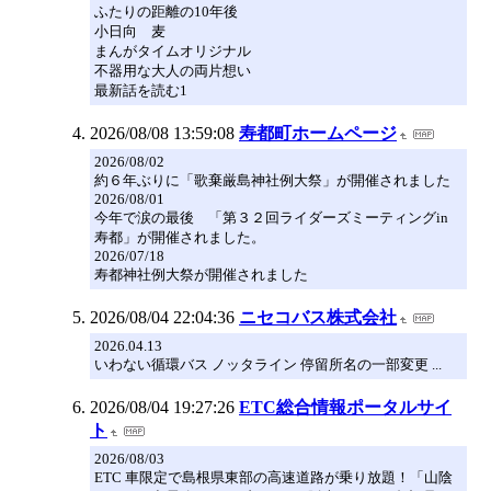
ふたりの距離の10年後
小日向 麦
まんがタイムオリジナル
不器用な大人の両片想い
最新話を読む1
2026/08/08 13:59:08
寿都町ホームページ
2026/08/02
約６年ぶりに「歌棄厳島神社例大祭」が開催されました
2026/08/01
今年で涙の最後 「第３２回ライダーズミーティングin
寿都」が開催されました。
2026/07/18
寿都神社例大祭が開催されました
2026/08/04 22:04:36
ニセコバス株式会社
2026.04.13
いわない循環バス ノッタライン 停留所名の一部変更 ...
2026/08/04 19:27:26
ETC総合情報ポータルサイ
ト
2026/08/03
ETC 車限定で島根県東部の高速道路が乗り放題！「山陰