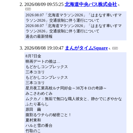
2026/08/09 09:55:25
北海道中央バス株式会社
2026.08.07「北海道マラソン2026」「はまなす車いすマ
ラソン2026」交通規制に伴う運行について
2026.08.07「北海道マラソン2026」「はまなす車いすマ
ラソン2026」交通規制に伴う運行について
過去の最新情報
2026/08/08 19:10:47
まんがタイムSquare
8月7日金
映画デートの後は…
もどかしコンプレックス
三本コヨリ
もどかしコンプレックス
三本コヨリ
星月夜工業高校ルナ同好会～38万キロの奇跡～
みこさわめぐみ
ムクカノ：無垢で無口な職人彼女と、静かでにぎやかな
ふたり暮らし
原田 繭
腹割るウチらの秘密ごと！
夏村東和
ハルと雪の番台
竹取のこ