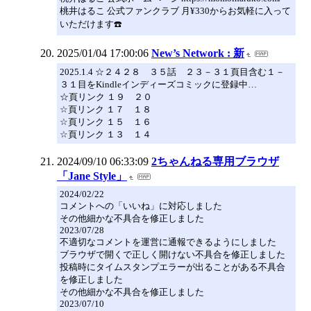
桃井はるこ 公式ファンクラブ 月¥330からお気軽に入って
いただけます☎️
2025/01/04 17:00:06
New’s Network : 新
2025.1.4 ☆２４２８ ３５話 ２３－３１頁目含む１－
３１目をKindleインディーズコミックに登録中…
☆頁リンク １９ ２０
☆頁リンク １７ １８
☆頁リンク １５ １６
☆頁リンク １３ １４
2024/09/10 06:33:09
2ちゃんねる専用ブラウザ
「Jane Style」
2024/02/22
コメントへの「いいね」に対応しました
その他細かな不具合を修正しました
2023/07/28
不適切なコメントを運営に通報できるようにしました
ブラウザで開くで正しく開けない不具合を修正しました
投稿時にタイムスタンプエラーが出ることがある不具合
を修正しました
その他細かな不具合を修正しました
2023/07/10