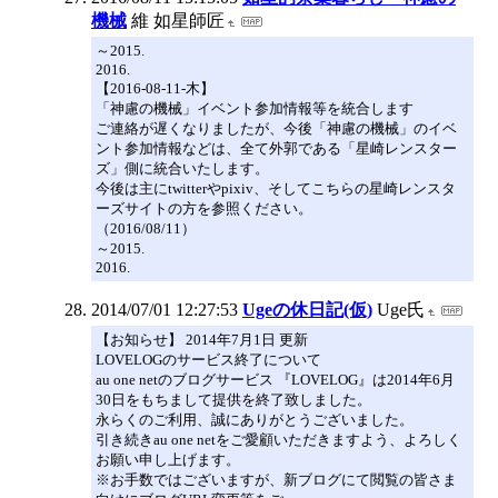
機械
維 如星師匠
～2015.
2016.
【2016-08-11-木】
「神慮の機械」イベント参加情報等を統合します
ご連絡が遅くなりましたが、今後「神慮の機械」のイベ
ント参加情報などは、全て外郭である「星崎レンスター
ズ」側に統合いたします。
今後は主にtwitterやpixiv、そしてこちらの星崎レンスタ
ーズサイトの方を参照ください。
（2016/08/11）
～2015.
2016.
2014/07/01 12:27:53
Ugeの休日記(仮)
Uge氏
【お知らせ】 2014年7月1日 更新
LOVELOGのサービス終了について
au one netのブログサービス 『LOVELOG』は2014年6月
30日をもちまして提供を終了致しました。
永らくのご利用、誠にありがとうございました。
引き続きau one netをご愛顧いただきますよう、よろしく
お願い申し上げます。
※お手数ではございますが、新ブログにて閲覧の皆さま