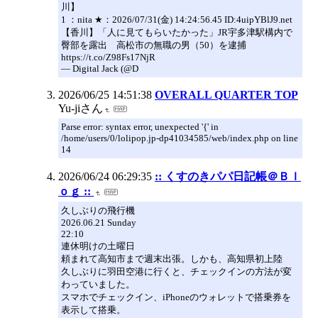
川】
1 ：nita ★：2026/07/31(金) 14:24:56.45 ID:4uipYBlJ9.net
【香川】「人に見てもらいたかった」JR宇多津駅構内で
臀部を露出 高松市の無職の男（50）を逮捕
https://t.co/Z98Fs17NjR
— Digital Jack (@D
2026/06/25 14:51:38
OVERALL QUARTER TOP
Yu-jiさん
Parse error: syntax error, unexpected '{' in
/home/users/0/lolipop.jp-dp41034585/web/index.php on line
14
2026/06/24 06:29:35
:: くすのきパパ日記帳＠Ｂｌ
ｏｇ ::
久しぶりの飛行機
2026.06.21 Sunday
22:10
連休明けの土曜日
頼まれて高知市まで週末出張。しかも、高知県初上陸
久しぶりに羽田空港に行くと、チェックインの方法が変
わっていました。
スマホでチェックイン、iPhoneのウォレットで搭乗券を
表示して搭乗。