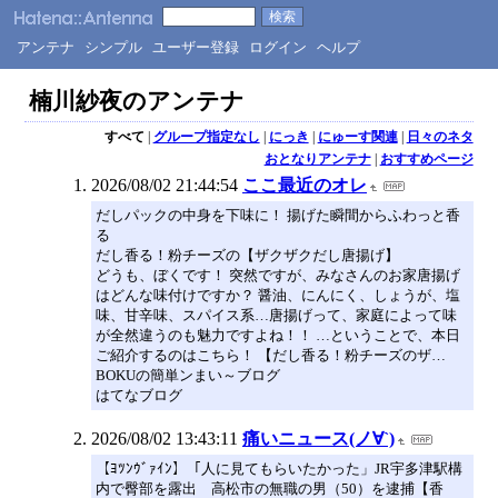
アンテナ
シンプル
ユーザー登録
ログイン
ヘルプ
楠川紗夜のアンテナ
すべて
|
グループ指定なし
|
にっき
|
にゅーす関連
|
日々のネタ
おとなりアンテナ
|
おすすめページ
2026/08/02 21:44:54
ここ最近のオレ
だしパックの中身を下味に！ 揚げた瞬間からふわっと香
る
だし香る！粉チーズの【ザクザクだし唐揚げ】
どうも、ぼくです！ 突然ですが、みなさんのお家唐揚げ
はどんな味付けですか？ 醤油、にんにく、しょうが、塩
味、甘辛味、スパイス系…唐揚げって、家庭によって味
が全然違うのも魅力ですよね！！ …ということで、本日
ご紹介するのはこちら！ 【だし香る！粉チーズのザ…
BOKUの簡単ンまい～ブログ
はてなブログ
2026/08/02 13:43:11
痛いニュース(ノ∀`)
【ﾖﾂﾝｳﾞｧｲﾝ】「人に見てもらいたかった」JR宇多津駅構
内で臀部を露出 高松市の無職の男（50）を逮捕【香