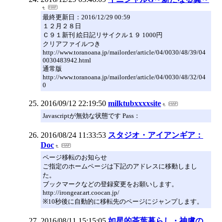
最終更新日：2016/12/29 00:59
１２月２８日
Ｃ９１新刊 絵日記リサイクル１９ 1000円
クリアファイルつき
http://www.toranoana.jp/mailorder/article/04/0030/48/39/04
0030483942.html
通常版
http://www.toranoana.jp/mailorder/article/04/0030/48/32/04
0
2016/09/12 22:19:50
milktubxxxxsite
Javascriptが無効な状態です Pass：
2016/08/24 11:33:53
スタジオ・アイアンギア：
Doc
ページ移転のお知らせ
ご指定のホームページは下記のアドレスに移動しまし
た。
ブックマークなどの登録変更をお願いします。
http://irongear.art.coocan.jp/
※10秒後に自動的に移転先のページにジャンプします。
2016/08/11 15:15:05
如星的茶葉暮らし・神慮の