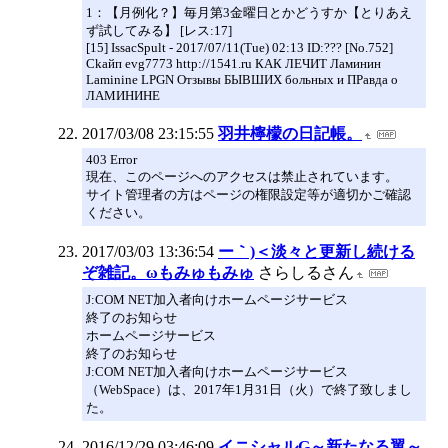
1：【月例化？】毎月第3金曜日とかどうすか【とりあえ
ず試してみる】 [レス:17]
[15] IssacSpult - 2017/07/11(Tue) 02:13 ID:??? [No.752]
Ckaйп evg7773 http://1541.ru КАК ЛЕЧИТ Ламинин
Laminine LPGN Отзывы БЫВШИХ больных и ПРавда о
ЛАМИНИНЕ
2017/03/08 23:15:55
羽井檸檬の日記帳。
403 Error
現在、このページへのアクセスは禁止されています。
サイト管理者の方はページの権限設定等が適切かご確認
ください。
2017/03/03 13:36:54
ー｀)＜淡々と更新し続ける
ぞ雑記。ωもみゅもみゅ
さらしるさん
J:COM NET加入者向けホームページサービス
終了のお知らせ
ホームページサービス
終了のお知らせ
J:COM NET加入者向けホームページサービス
（WebSpace）は、2017年1月31日（火）で終了致しまし
た。
2016/12/29 03:46:09
イニシャルG～新たなる翼～