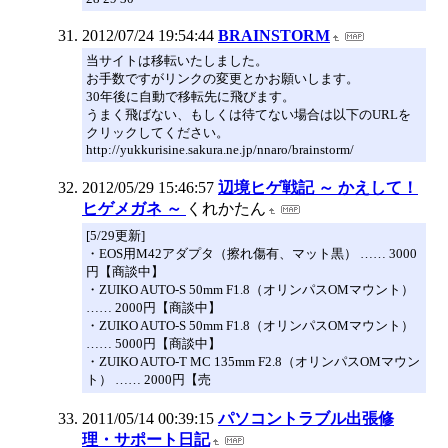
2012/07/24 19:54:44
BRAINSTORM
当サイトは移転いたしました。
お手数ですがリンクの変更とかお願いします。
30年後に自動で移転先に飛びます。
うまく飛ばない、もしくは待てない場合は以下のURLを
クリックしてください。
http://yukkurisine.sakura.ne.jp/nnaro/brainstorm/
2012/05/29 15:46:57
辺境ヒゲ戦記 ～ かえして！
ヒゲメガネ ～
くれかたん
[5/29更新]
・EOS用M42アダプタ（擦れ傷有、マット黒） …… 3000
円【商談中】
・ZUIKO AUTO-S 50mm F1.8（オリンパスOMマウント）
…… 2000円【商談中】
・ZUIKO AUTO-S 50mm F1.8（オリンパスOMマウント）
…… 5000円【商談中】
・ZUIKO AUTO-T MC 135mm F2.8（オリンパスOMマウン
ト） …… 2000円【売
2011/05/14 00:39:15
パソコントラブル出張修
理・サポート日記