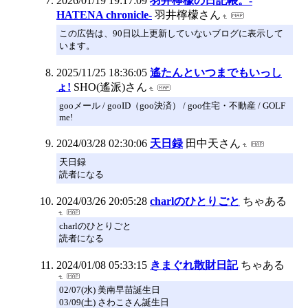
2026/01/19 19:17:09
羽井檸檬の日記帳。-
HATENA chronicle-
羽井檸檬さん
この広告は、90日以上更新していないブログに表示して
います。
2025/11/25 18:36:05
遙たんといつまでもいっし
ょ!
SHO(遙派)さん
gooメール / gooID（goo決済） / goo住宅・不動産 / GOLF
me!
2024/03/28 02:30:06
天日録
田中天さん
天日録
読者になる
2024/03/26 20:05:28
charlのひとりごと
ちゃある
charlのひとりごと
読者になる
2024/01/08 05:33:15
きまぐれ散財日記
ちゃある
02/07(水) 美南早苗誕生日
03/09(土) さわこさん誕生日