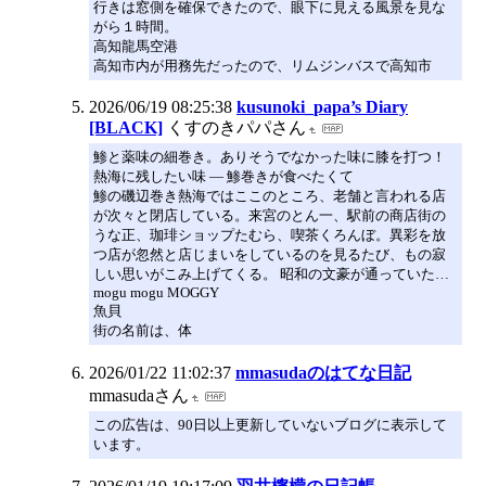
行きは窓側を確保できたので、眼下に見える風景を見な
がら１時間。
高知龍馬空港
高知市内が用務先だったので、リムジンバスで高知市
2026/06/19 08:25:38
kusunoki_papa’s Diary
[BLACK]
くすのきパパさん
鯵と薬味の細巻き。ありそうでなかった味に膝を打つ！
熱海に残したい味 ― 鯵巻きが食べたくて
鯵の磯辺巻き熱海ではここのところ、老舗と言われる店
が次々と閉店している。来宮のとん一、駅前の商店街の
うな正、珈琲ショップたむら、喫茶くろんぼ。異彩を放
つ店が忽然と店じまいをしているのを見るたび、もの寂
しい思いがこみ上げてくる。 昭和の文豪が通っていた…
mogu mogu MOGGY
魚貝
街の名前は、体
2026/01/22 11:02:37
mmasudaのはてな日記
mmasudaさん
この広告は、90日以上更新していないブログに表示して
います。