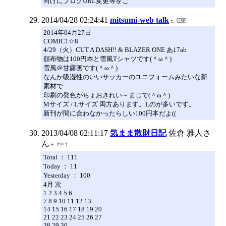
向けにブログURL変更等をご
2014/04/28 02:24:41
mitsumi-web talk
2014年04月27日
COMIC1☆8
4/29（火）CUT A DASH!! & BLAZER ONE あ17ab
頒布物は100円本と雪風Tシャツです(＾ω＾)
雪風＠甘露画です(＾ω＾)
なんか吸湿性のいいサッカーのユニフォームみたいな新
素材で
印刷の発色がちょおきれい～まじで(＾ω＾)
Mサイズ / Lサイズ 両方あります。Lのが多いです。
新刊が間に合わなかったらしい100円本だよ((
2013/04/08 02:11:17
気まま散財日記
佐倉 雅人さ
ん
Total ： 111
Today ： 11
Yesterday ： 100
4月 次
1 2 3 4 5 6
7 8 9 10 11 12 13
14 15 16 17 18 19 20
21 22 23 24 25 26 27
28 29 30