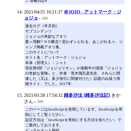
→ 首輪日記8
2021/04/25 16:21:37
＠JOJO - アットマーク・ジ
ョジョ
過去ログ（年月別）
サブコンテンツ
ジョジョの奇妙なアオリ
愛＝理解!! ＮＯ断念!! 思わずシビれる、あこがれるゥ、ジ
ャンプ掲載アオリ集。
このサイトについて
サイト名：アットマーク・ジョジョ
本体（管理人）：シャト
現在第8部『ジョジョリオン』が連載中の漫画『ジョジョ
の奇妙な冒険』と、作者・荒木飛呂彦先生、それらに関
連した（又は、多少強引に関連付けた）話題のみ扱う情
報サイト、でした。2017年
2021/01/28 17:54:32
雑多沙汰 [雑多沙汰記]
きか
さん
このページはJavaScriptを使用しています。JavaScriptを有
効にしてご覧ください。
設定方法は「JavaScriptを有効にする方法を知りたい」で
ご案内しております。
インターネット接続