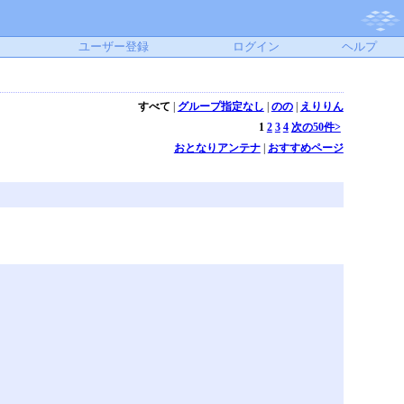
ユーザー登録
ログイン
ヘルプ
すべて
|
グループ指定なし
|
のの
|
えりりん
1
2
3
4
次の50件>
おとなりアンテナ
|
おすすめページ