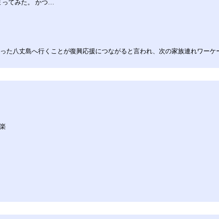
まってみた。 かつ…
を被った八丈島へ行くことが復興応援につながると言われ、次の家族連れワー
は楽