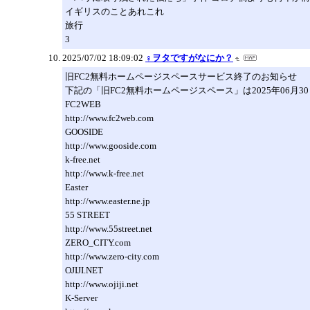
イギリスのことあれこれ
旅行
3
2025/07/02 18:09:02
♀ヲタですがなにか？
旧FC2無料ホームページスペースサービス終了のお知らせ
下記の「旧FC2無料ホームページスペース」は2025年06月
FC2WEB
http://www.fc2web.com
GOOSIDE
http://www.gooside.com
k-free.net
http://www.k-free.net
Easter
http://www.easter.ne.jp
55 STREET
http://www.55street.net
ZERO_CITY.com
http://www.zero-city.com
OJIJI.NET
http://www.ojiji.net
K-Server