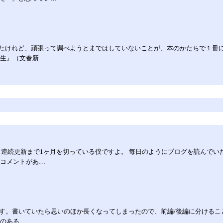
たけれど、頑張って調べようとまではしていないことが、本のかたちで１冊に
学生』（文春新…
0日連続更新まで1ヶ月を切っている僕ですよ。 毎日のようにブログを読んで
にコメントがあ…
いたら思いのほか長くなってしまったので、前編/後編に分けることにします。↓1つ目の
前のある…