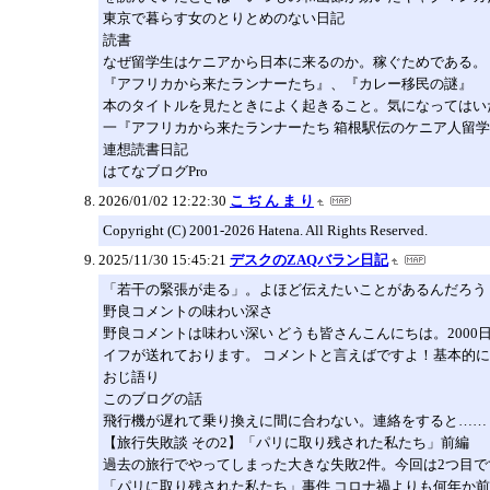
東京で暮らす女のとりとめのない日記
読書
なぜ留学生はケニアから日本に来るのか。稼ぐためである。
『アフリカから来たランナーたち』、『カレー移民の謎』
本のタイトルを見たときによく起きること。気になってはい
一『アフリカから来たランナーたち 箱根駅伝のケニア人留
連想読書日記
はてなブログPro
2026/01/02 12:22:30
こ ぢ ん ま り
Copyright (C) 2001-2026 Hatena. All Rights Reserved.
2025/11/30 15:45:21
デスクのZAQバラン日記
「若干の緊張が走る」。よほど伝えたいことがあるんだろう
野良コメントの味わい深さ
野良コメントは味わい深い どうも皆さんこんにちは。200
イフが送れております。 コメントと言えばですよ！基本的
おじ語り
このブログの話
飛行機が遅れて乗り換えに間に合わない。連絡をすると……
【旅行失敗談 その2】「パリに取り残された私たち」前編
過去の旅行でやってしまった大きな失敗2件。今回は2つ目です。書いて
「パリに取り残された私たち」事件 コロナ禍よりも何年か