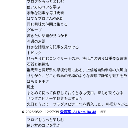
ブログをもっと楽しむ
使い方のコツを学ぶ
素敵な記事を毎月更新
はてなブログAWARD
同じ興味の仲間と集まる
グループ
書きたい話題が見つかる
今週のお題
好きな話題から記事を見つける
トピック
ひっそり佇むコンクリートの塔。実はこの辺りは重要な遺跡
石器と換気塔
群馬県と長野県の県境付近にある、上信越自動車道の八風山ト
りながら、どこか孤高の廃墟のような濃厚で静謐な魅力を放
はちまドボク
風土
まとめて切って保存しておくときも使用。持ちが良くなる
サラダスピナーで野菜を回す日々
先日とうとう、サラダスピナー*1を購入した。 料理好きが
2026/05/21 12:27:39
愛言葉 -Ai Koto Ba-48
ブログをもっと楽しむ
使い方のコツを学ぶ