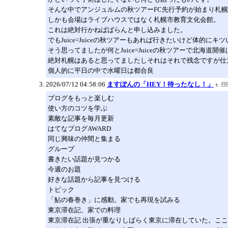
そんな中でアンジュルムの秋ツアーFC先行予約が始まり札
しかも会場はライブハウスではなく札幌市教育文化会館。
これは絶対行かねばばらんと申し込みました。
でもJuice=Juiceの秋ツアーもあれば行きたいけど体的にキ
そう思ってましたが何とJuice=Juiceの秋ツアーで北海道開
絶対札幌はあると思ってましたしそれはそれで残念ですが仕
個人的に平日の中で水曜日は都合良
2026/07/12 04:58:06
ますぽんの「HEY！待ったなし！」
ブログをもっと楽しむ
使い方のコツを学ぶ
素敵な記事を毎月更新
はてなブログAWARD
同じ興味の仲間と集まる
グループ
書きたい話題が見つかる
今週のお題
好きな話題から記事を見つける
トピック
「鮎の春巻き」に感動。家でも再現を試みる
東京滞在記、家での料理
東京滞在記 出張が重なりしばらく東京に滞在していた。こ