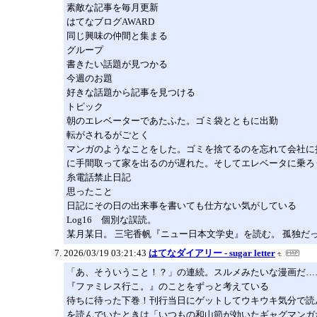
素敵な記事を毎月更新
はてなブログAWARD
同じ興味の仲間と集まる
グループ
書きたい話題が見つかる
今週のお題
好きな話題から記事を見つける
トピック
朝のエレベーターであたふた。ゴミ袋とともに出勤
転がされるがごとく
マンガのようなことをした。ゴミを捨てるのを忘れて会社に
に手間取って家を出るのが遅れた。そしてエレベータに乗ろ
糸電話禁止日記
思ったこと
日記にその日の出来事を書いても仕方ない気がしている
Log16 個別な誤読。
某月某日。 三宅香帆『ニュー日本文学史』を読む。 孤独
2026/03/19 03:21:43
はてなダイアリー - sugar letter
「あ、そういうこと！？」の連続。スルメみたいな漫画だ…
『ファミレス行こ。』のことをずっと考えている
待ちに待った下巻！刊行当日にゲットしてウキウキ気分で読
を読んでいたときは「いつもの和山節が効いたギャグマンガ