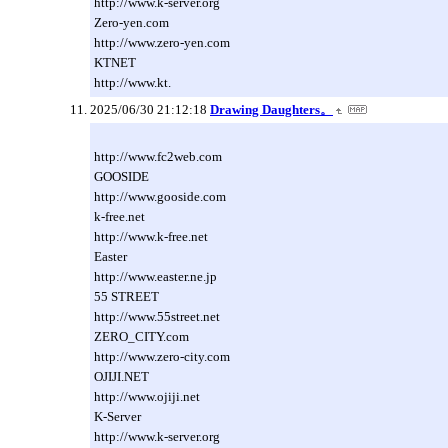
http://www.k-server.org
Zero-yen.com
http://www.zero-yen.com
KTNET
http://www.kt.
2025/06/30 21:12:18
Drawing Daughters。
http://www.fc2web.com
GOOSIDE
http://www.gooside.com
k-free.net
http://www.k-free.net
Easter
http://www.easter.ne.jp
55 STREET
http://www.55street.net
ZERO_CITY.com
http://www.zero-city.com
OJIJI.NET
http://www.ojiji.net
K-Server
http://www.k-server.org