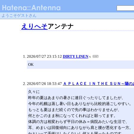
ようこそゲストさん
えりへそ
アンテナ
2026/07/27 23:15:12
DIRTY LINEN
OK
2026/07/26 18:53:47
Ａ ＰＬＡＣＥ ＩＮ ＴＨＥ ＳＵＮ～陽
久々に
昨年の夏はあまりの暑さに連日ぐったりしてましたが、
今年の札幌は蒸し暑い日もありながら比較的過ごしやすい。
もっとも夏はまだ続くので先の事はわかりませんが、
何とかこのまま秋になってくれればと願ってます。
体調の方は相変わらず平日の休み＝病院みたいな生活で、
耳、めまいは回復傾向にありながら肩と腰が悪化する一方。
かといって手術はしたくないし何とも困ったものです。