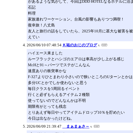
があるような気がして、今回はDDD HOTELなるホテルに泊
石記
料理
家族連れワーケーション。台風の影響もありつつ満喫！
復幸旅！八丈島
友人と旅行の話をしていたら、2025年10月に甚大な被害
えてい
2026/06/10 07:48:54
Ｋ祐のおじのブログ
ハイエース来ました
ルーフラックとハシゴのエアロは車高が少し上がる感じ
Mr.Hと91～パーツでステがこんなん
速度ありの衝突車かな
F-327よりひとまわり小さいので狭いところのUターンとか
多分UCとかでしか使わないと思う
毎日クラスを5周回るイベント
行くと必ずもらえるアイテム２種類
使ってないのでどんなんかは不明
期限有がとっても残念
とりあえず毎日やってアイテムドロップ10％を貯めたい
今日は出なかったけどね。
2026/06/09 21:39:47
まぁまぁさ～