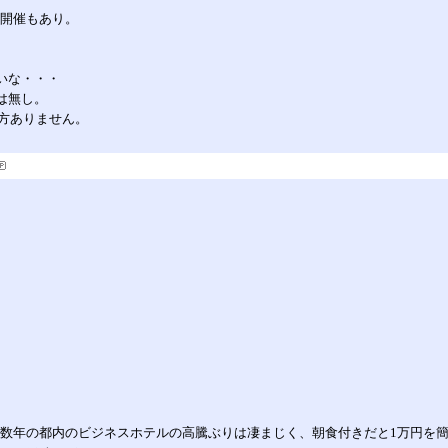
幌開催もあり。
ツいな・・・
催は無し。
方ありません。
こ数年の都内のビジネスホテルの高騰ぶりは凄まじく、朝食付きだと1万円を