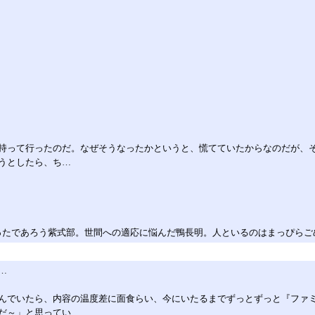
持って行ったのだ。なぜそうなったかというと、慌てていたからなのだが、
うとしたら、ち…
だったであろう紫式部。世間への適応に悩んだ鴨長明。人といるのはまっぴら
…
んでいたら、内容の温度差に面食らい、今にいたるまでずっとずっと『ファミ
だ～」と思ってい…