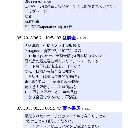
Blogger Alliance
このページは存在しないか、すでに削除されています。
トップページ
戻る
新着記事
© LINE Corporation-国内旅行
2018/06/21 10:54:03
盆鰈金
大阪地震、生徒のスマホ没収続出
Instagram、新アプリ「IGTV」発表
2018年1Qのサーバ出荷金額は4四半期ぶりのマ…
研究所の最先端技術をシリコンバレーのスタ…
ニート息子に自宅退去、日本では
なんと日清から新たな“謎肉”が
「言い訳」は実は生理的な発作？
婚活歴5年以上、結婚できぬ42歳
要注意！残念なユニクロ商品も
1000万以上貯めてる20〓60代は
「なぜ全国でやるのか」不満続
2018/05/21 00:15:47
藤本書房
指定されたページまたはファイルは存在しません
//次のことをお試しください。
ページアドレスが正しいかをご確認ください