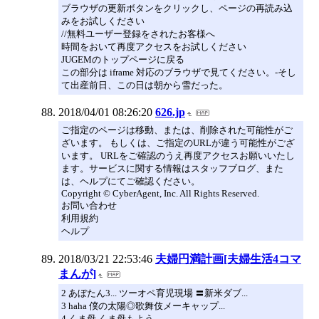
ブラウザの更新ボタンをクリックし、ページの再読み込
みをお試しください
//無料ユーザー登録をされたお客様へ
時間をおいて再度アクセスをお試しください
JUGEMのトップページに戻る
この部分は iframe 対応のブラウザで見てください。-そし
て出産前日、この日は朝から雪だった。
2018/04/01 08:26:20
626.jp
ご指定のページは移動、または、削除された可能性がご
ざいます。 もしくは、ご指定のURLが違う可能性がござ
います。 URLをご確認のうえ再度アクセスお願いいたし
ます。サービスに関する情報はスタッフブログ、また
は、ヘルプにてご確認ください。
Copyright © CyberAgent, Inc. All Rights Reserved.
お問い合わせ
利用規約
ヘルプ
2018/03/21 22:53:46
夫婦円満計画[夫婦生活4コマ
まんが]
2 あぼたん3... ツーオペ育児現場 〓新米ダブ...
3 haha 僕の太陽◎歌舞伎メーキャップ...
4 くま母 くま母もよう