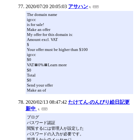
2020/07/20 20:05:03
アサハン
The domain name
igr.cc
is for sale!
Make an offer
My offer for this domain is:
Amount excl. VAT
$
Your offer must be higher than $100
igr.cc
$0
VAT〓0%〓Learn more
$0
Total
$0
Send your offer
Make an of
2020/02/13 08:47:42
たけてん-のんびり絵日記更
新中
ブログ
パスワード認証
閲覧するには管理人が設定した
パスワードの入力が必要です。
管理人からのメッセージ