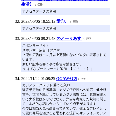
生活】
アクセスデータの利用
2023/06/06 18:55:12
愛印。
アクセスデータの利用
2023/04/06 09:21:48
のとーりあす
スポンサーサイト
スポンサー広告 | | ブクマ
上記の広告は１ヶ月以上更新のないブログに表示されて
います。
新しい記事を書く事で広告が消せます。
⇒ はてなブックマークに追加 | 【--/--/-- --:--】 |
2022/11/22 01:08:25
OGAWAGS
カジノシークレット 勝てる入ロ
建設予定地の選考基準、カジノ依存性への対応、健全経
営等。世間を騒がしているカジノ法案には、景気回復と
いう大前提ばかりではなく、弊害を考慮した規制に関し
て、本格的な話し合いもしていく必要があります。
今では相当人気も高まってきていて、健全なプレイとし
て更に発展を遂げると思われる流行のオンラインカジノ