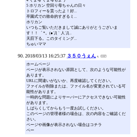
5 ホリカン 空回り母ちゃんの日々
トロフィーを貰ったよ！好...
卒園式での致命的すぎるミ...
ホリカン
いつもご覧いただきまして誠にありがとうございま
す！！゜ *。(●´Д｀人´Д...
天罰下る。このタイミング...
ちゅいママ
2018/03/13 16:25:37
３５０うぇん
ホームページ
ページが表示されない原因として、次のような可能性が
あります。
URLに間違いがないか、再度確認してください。
ファイルが削除または、ファイル名が変更されている可
能性があります。
一時的な問題によりサーバーにアクセスできない可能性
があります。
しばらくしてからもう一度お試しください。
このページの管理者様の場合は、次の内容をご確認くだ
さい。
ページや画像が表示されない場合はコチラ
ペー