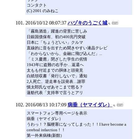
コンタクト
(C) 2001 のみねこ
2016/10/12 08:07:37
ハヅキのうごく城
「霧島酒造」躍進の背景に苦しみ
日銀国債保有、初の400兆円突破
日本に「ちょうどいい」クルマ
直線的に音を出すため聞きやすい液晶テレビ
「わからないから、金融に飛び込んだ」...
「ミス慶應」閉ざした学生の劣情
1943年に盗難の右手か…返還へ
太もも付近までの胴体と頭発見
白紙領収書「発行しないで」通知
2人死亡、逆走車を誤発表…謝罪
慎太郎氏なぜあそこまで怒る？
蓮舫代表「支持率で言うとアリ
2016/08/13 10:17:09
病垂（ヤマイダレ）
スマートフォン専用ページを表示
病垂（ヤマイダレ）
うわっ！？脳梗塞になってしまった！！I have become a
cerebral infarction！！
第一外来病棟(新館）