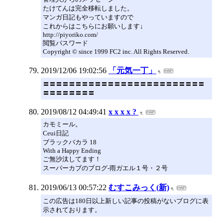
たけてんは完全移転しました。
マンガ日記もやっていますので
これからはこちらにお願いします↓
http://piyoriko.com/
閲覧パスワード
Copyright © since 1999 FC2 inc. All Rights Reserved.
2019/12/06 19:02:56
「元気一丁」
〓〓〓〓〓〓〓〓〓〓〓〓〓〓〓〓〓〓〓〓〓〓〓〓〓
〓〓〓〓〓〓〓〓
2019/08/12 04:49:41
x x x x ?
カモミール。
Ceui日記
ブラックバカラ 18
With a Happy Ending
ご無沙汰してます！
スーパーカブのブログ‐雨ガエル１号・２号
2019/06/13 00:57:22
むすこみっく(新)
この広告は180日以上新しい記事の投稿がないブログに表
示されております。