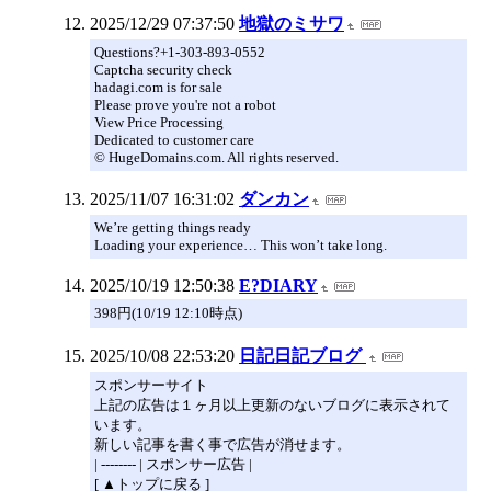
2025/12/29 07:37:50
地獄のミサワ
Questions?+1-303-893-0552
Captcha security check
hadagi.com is for sale
Please prove you're not a robot
View Price Processing
Dedicated to customer care
© HugeDomains.com. All rights reserved.
2025/11/07 16:31:02
ダンカン
We’re getting things ready
Loading your experience… This won’t take long.
2025/10/19 12:50:38
E?DIARY
398円(10/19 12:10時点)
2025/10/08 22:53:20
日記日記ブログ
スポンサーサイト
上記の広告は１ヶ月以上更新のないブログに表示されて
います。
新しい記事を書く事で広告が消せます。
| -------- | スポンサー広告 |
[ ▲トップに戻る ]