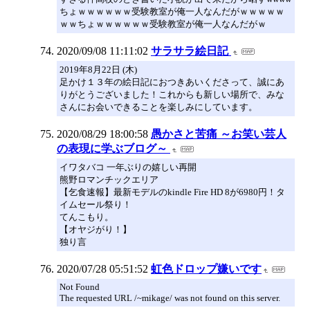
ちょｗｗｗｗｗｗ受験教室が俺一人なんだがｗｗｗｗｗ
ｗｗちょｗｗｗｗｗｗ受験教室が俺一人なんだがｗ
2020/09/08 11:11:02
サラサラ絵日記
2019年8月22日 (木)
足かけ１３年の絵日記におつきあいくださって、誠にあ
りがとうございました！これからも新しい場所で、みな
さんにお会いできることを楽しみにしています。
2020/08/29 18:00:58
愚かさと苦痛 ～お笑い芸人
の表現に学ぶブログ～
イワタバコ 一年ぶりの嬉しい再開
熊野ロマンチックエリア
【乞食速報】最新モデルのkindle Fire HD 8が6980円！タ
イムセール祭り！
てんこもり。
【オヤジがり！】
独り言
2020/07/28 05:51:52
虹色ドロップ嫌いです
Not Found
The requested URL /~mikage/ was not found on this server.