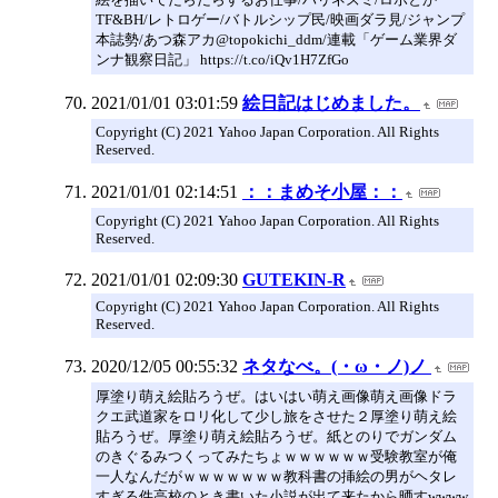
TF&BH/レトロゲー/バトルシップ民/映画ダラ見/ジャンプ
本誌勢/あつ森アカ@topokichi_ddm/連載「ゲーム業界ダ
ンナ観察日記」 https://t.co/iQv1H7ZfGo
2021/01/01 03:01:59
絵日記はじめました。
Copyright (C) 2021 Yahoo Japan Corporation. All Rights
Reserved.
2021/01/01 02:14:51
：：まめそ小屋：：
Copyright (C) 2021 Yahoo Japan Corporation. All Rights
Reserved.
2021/01/01 02:09:30
GUTEKIN-R
Copyright (C) 2021 Yahoo Japan Corporation. All Rights
Reserved.
2020/12/05 00:55:32
ネタなべ。(・ω・ノ)ノ
厚塗り萌え絵貼ろうぜ。はいはい萌え画像萌え画像ドラ
クエ武道家をロリ化して少し旅をさせた２厚塗り萌え絵
貼ろうぜ。厚塗り萌え絵貼ろうぜ。紙とのりでガンダム
のきぐるみつくってみたちょｗｗｗｗｗｗ受験教室が俺
一人なんだがｗｗｗｗｗｗｗ教科書の挿絵の男がヘタレ
すぎる件高校のとき書いた小説が出て来たから晒すwwww