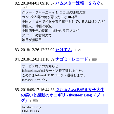
2019/04/01 09:10:57
ハムスター速報 ２ろぐ
グレートジャーニー＃１ つじ田の味噌の章
カムC空次郎の俺が思ったこと 〓杯目
中国人「日本で和服を着て花見をしている人はほとんど
中国人」 中国の反応
中国四千年の反応！ 海外の反応ブログ
アパートの玄関先で
毎日が猫曜日
2018/12/26 12:33:02
たけてん
2018/12/03 11:18:59
ナゴミ・レコード
サービス終了のお知らせ
Infoseek iswebはサービス終了致しました。
このままInfoseek TOPページへ遷移します。
Infoseekトップへ
2018/09/17 16:44:33
２ちゃんねる好き女子大生
の笑いと感動のオニギリ - livedoor Blog（ブロ
グ）
livedoor Blog
LINE BLOG