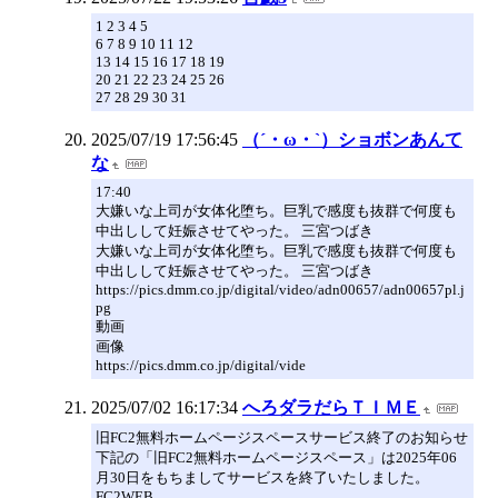
1 2 3 4 5
6 7 8 9 10 11 12
13 14 15 16 17 18 19
20 21 22 23 24 25 26
27 28 29 30 31
2025/07/19 17:56:45
（´・ω・`）ショボンあんて
な
17:40
大嫌いな上司が女体化堕ち。巨乳で感度も抜群で何度も
中出しして妊娠させてやった。 三宮つばき
大嫌いな上司が女体化堕ち。巨乳で感度も抜群で何度も
中出しして妊娠させてやった。 三宮つばき
https://pics.dmm.co.jp/digital/video/adn00657/adn00657pl.j
pg
動画
画像
https://pics.dmm.co.jp/digital/vide
2025/07/02 16:17:34
へろダラだらＴＩＭＥ
旧FC2無料ホームページスペースサービス終了のお知らせ
下記の「旧FC2無料ホームページスペース」は2025年06
月30日をもちましてサービスを終了いたしました。
FC2WEB