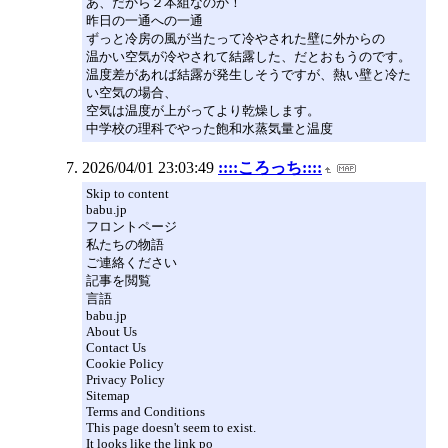
あ、だから２本組なのか！
昨日の一通への一通
ずっと冷房の風が当たって冷やされた壁に外からの
温かい空気が冷やされて結露した、だとおもうのです。
温度差があれば結露が発生しそうですが、熱い壁と冷た
い空気の場合、
空気は温度が上がってより乾燥します。
中学校の理科でやった飽和水蒸気量と温度
2026/04/01 23:03:49
::::ころっち::::
Skip to content
babu.jp
フロントページ
私たちの物語
ご連絡ください
記事を閲覧
言語
babu.jp
About Us
Contact Us
Cookie Policy
Privacy Policy
Sitemap
Terms and Conditions
This page doesn't seem to exist.
It looks like the link po