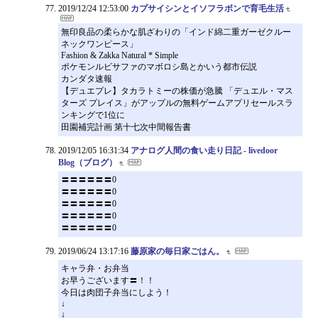
2019/12/24 12:53:00
カプサイシンとイソフラボンで育毛生活
無印良品の柔らかな肌ざわりの「インド綿二重ガーゼクルー
ネックワンピース」
Fashion & Zakka Natural * Simple
ポケモンルビサファのマボロシ島とかいう都市伝説
カンダタ速報
【デュエプレ】タカラトミーの株価が急騰 「デュエル・マス
ターズ プレイス」がアップルの無料ゲームアプリセールスラ
ンキングで1位に
田園補完計画 第十七次中間報告書
2019/12/05 16:31:34
アナログ人間の食い走り日記 - livedoor
Blog（ブログ）
〓〓〓〓〓〓0
〓〓〓〓〓〓0
〓〓〓〓〓〓0
〓〓〓〓〓〓0
〓〓〓〓〓〓0
2019/06/24 13:17:16
藤原家の毎日家ごはん。
キャラ弁・お弁当
お早うございます〓！！
今日は肉団子弁当にしよう！
↓
↓