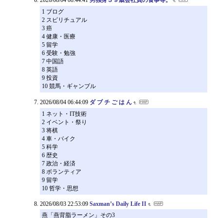
1 ブログ
2 スピリチュアル
3 癌
4 健康・医療
5 留学
6 受験・勉強
7 中国語
8 英語
9 投資
10 競馬・ギャンブル
2026/08/04 06:44:09
ダ ブ チ ご は ん
1 ネット・IT技術
2 イベント・祭り
3 将棋
4 車・バイク
5 科学
6 歴史
7 政治・経済
8 ボランティア
9 留学
10 哲学・思想
2026/08/03 22:53:09
Saxman’s Daily Life II
燕「燕背脂ラーメン」その3