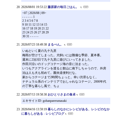
2026/08/01 19:53:22
藤原家の毎日ごはん。
<07 | 2026/08 | 09>
- - - - - - 1
2 3 4 5 6 7 8
9 10 11 12 13 14 15
16 17 18 19 20 21 22
23 24 25 26 27 28 29
30 31 - - - - -
2026/07/23 18:49:38
まるべん。
いぬといく夏の九十九里
梅雨が空けてしまった。犬飼いには難儀な季節、夏本番。
週末に2泊3日で九十九里に遊びにいってきました。
作田川沿いのドッグコテージ海の音に泊まった。
いつもアクアラインを渡ると館山に南下しちゃうので、外房
泊は人も犬も初めて。圏央道便利だな。
家からコテージまで2時間ちょっと。幸い渋滞もなく。
ナチュラル系のインテリアでおしゃれなコテージ。2000年代
の丁寧な暮らし風で、ちょ
2026/07/13 19:58:30
おひとりさまの食卓
エキサイトID: gohanparerumasaki
2026/04/16 13:59:19
暮らしのなかにレシピがある、レシピのなか
に暮らしがある - レシピブログ