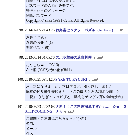
閲覧するには管理人が設定した
パスワードの入力が必要です。
管理人からのメッセージ
閲覧パスワード
Copyright © since 1999 FC2 inc. All Rights Reserved.
2014/02/05 21:43:26
お弁当はジグソーパズル（by tama）
お弁当 (490)
過去のお弁当 (1)
期間ベスト (9)
2013/05/14 01:05:36
ズボラ主婦の適当料理
おやじぃ〓！ (05/13)
布の服 (09/02)-赤い靴 (08/11)
2010/05/21 08:54:29
SAKE TO RYOURI
お世話になりました。本日ブログ、引っ越ししました
豚肉のピリ辛生姜焼きと「ささみ肉のとろろ梅ポン酢」と
「花」-うなぎのマヨピザと「豚肉とチンゲン菜の味噌炒め」
2010/03/23 22:32:03
大変！！この料理簡単すぎかも... ☆★ ３
STEP COOKING ★☆
ご質問・ご連絡はこちらからどうぞ！
名前:
メール:
件名: