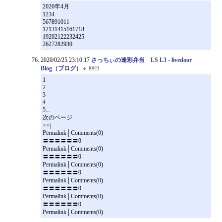
2020年4月
1234
567891011
12131415161718
19202122232425
2627282930
2020/02/25 23:10:17
さっちぃの逢彩弁当 LS L3 - livedoor
Blog（ブログ）
1
2
3
4
5...
次のページ
>>|
Permalink│Comments(0)
〓〓〓〓〓〓0
Permalink│Comments(0)
〓〓〓〓〓〓0
Permalink│Comments(0)
〓〓〓〓〓〓0
Permalink│Comments(0)
〓〓〓〓〓〓0
Permalink│Comments(0)
〓〓〓〓〓〓0
Permalink│Comments(0)