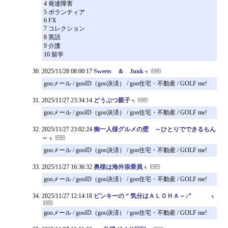
4 発達障害
5 ボランティア
6 FX
7 コレクション
8 英語
9 介護
10 留学
2025/11/28 08:00:17
Sweets ＆ Junk
gooメール / gooID（goo決済） / goo住宅・不動産 / GOLF me!
2025/11/27 23:34:14
どうぶつ親子
gooメール / gooID（goo決済） / goo住宅・不動産 / GOLF me!
2025/11/27 23:02:24
御一人様グルメの壁 ～ひとりでできるもん
～
gooメール / gooID（goo決済） / goo住宅・不動産 / GOLF me!
2025/11/27 16:36:32
奥様は海外添乗員
gooメール / gooID（goo決済） / goo住宅・不動産 / GOLF me!
2025/11/27 12:14:18
ピンキーの “ 気分はＡＬＯＨＡ～♪”
gooメール / gooID（goo決済） / goo住宅・不動産 / GOLF me!