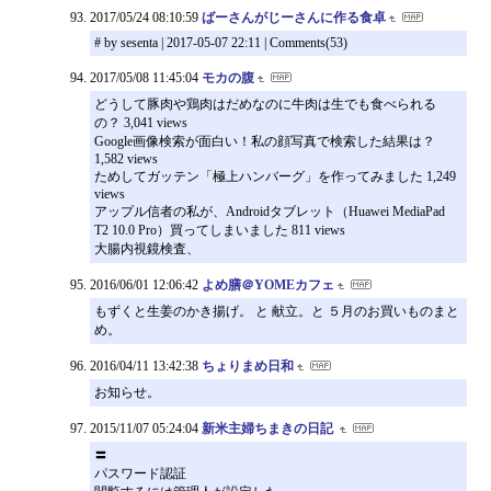
2017/05/24 08:10:59
ばーさんがじーさんに作る食卓
# by sesenta | 2017-05-07 22:11 | Comments(53)
2017/05/08 11:45:04
モカの腹
どうして豚肉や鶏肉はだめなのに牛肉は生でも食べられる
の？ 3,041 views
Google画像検索が面白い！私の顔写真で検索した結果は？
1,582 views
ためしてガッテン「極上ハンバーグ」を作ってみました 1,249
views
アップル信者の私が、Androidタブレット（Huawei MediaPad
T2 10.0 Pro）買ってしまいました 811 views
大腸内視鏡検査、
2016/06/01 12:06:42
よめ膳＠YOMEカフェ
もずくと生姜のかき揚げ。 と 献立。と ５月のお買いものまと
め。
2016/04/11 13:42:38
ちょりまめ日和
お知らせ。
2015/11/07 05:24:04
新米主婦ちまきの日記
〓
パスワード認証