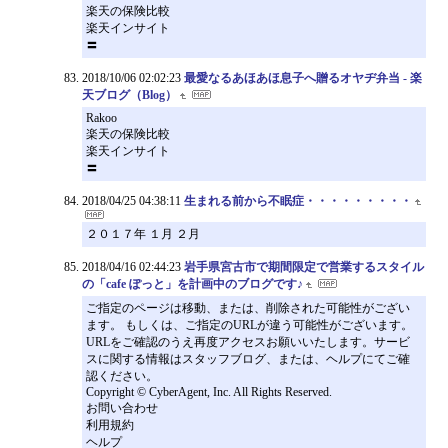
楽天の保険比較
楽天インサイト
〓
2018/10/06 02:02:23
最愛なるあほあほ息子へ贈るオヤヂ弁当 - 楽
天ブログ（Blog）
Rakoo
楽天の保険比較
楽天インサイト
〓
2018/04/25 04:38:11
生まれる前から不眠症・・・・・・・・・
２０１７年 １月 ２月
2018/04/16 02:44:23
岩手県宮古市で期間限定で営業するスタイル
の「cafe ぽっと」を計画中のブログです♪
ご指定のページは移動、または、削除された可能性がござい
ます。 もしくは、ご指定のURLが違う可能性がございます。
URLをご確認のうえ再度アクセスお願いいたします。サービ
スに関する情報はスタッフブログ、または、ヘルプにてご確
認ください。
Copyright © CyberAgent, Inc. All Rights Reserved.
お問い合わせ
利用規約
ヘルプ