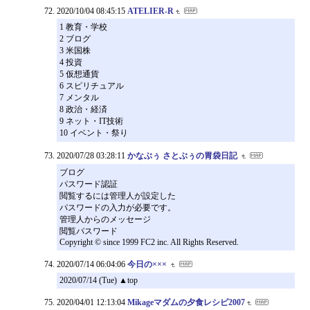
2020/10/04 08:45:15
ATELIER-R
1 教育・学校
2 ブログ
3 米国株
4 投資
5 仮想通貨
6 スピリチュアル
7 メンタル
8 政治・経済
9 ネット・IT技術
10 イベント・祭り
2020/07/28 03:28:11
かなぶぅ さとぶぅの胃袋日記
ブログ
パスワード認証
閲覧するには管理人が設定した
パスワードの入力が必要です。
管理人からのメッセージ
閲覧パスワード
Copyright © since 1999 FC2 inc. All Rights Reserved.
2020/07/14 06:04:06
今日の×××
2020/07/14 (Tue) ▲top
2020/04/01 12:13:04
Mikageマダムの夕食レシピ2007