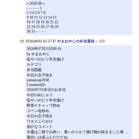
« 2026 08 »
- - - - - - 1
2 3 4 5 6 7 8
9 10 11 12 13 14 15
16 17 18 19 20 21 22
23 24 25 26 27 28 29
30 31 - - - - -
2026/08/02 05:37:47
やまおやじの弁当通信
2026年07月31日09:16
by やまおやじ
塩サバのピリ辛衣揚げ
カテゴリ
弁当図鑑
今日の玉子焼き
yamaoyaji1958
Comment(0)
2026/07/31本日のお弁当
今日のめにゅう
塩サバのピリ辛衣揚げ
野菜ケチャップ炒め
コーン塩炒め
今日の玉子焼き
ワカメふりかけ
余計なコメント
今週は二個でお終い。暑いからか？揚げ物が続きました😅 ....
連合いは喜ぶんだけどね