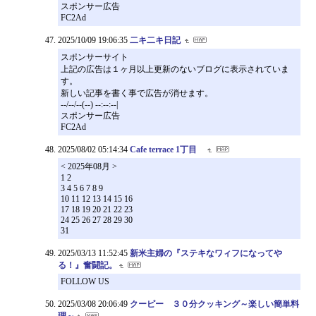
スポンサー広告
FC2Ad
2025/10/09 19:06:35
二キ二キ日記
スポンサーサイト
上記の広告は１ヶ月以上更新のないブログに表示されていま
す。
新しい記事を書く事で広告が消せます。
--/--/--(--) --:--:--|
スポンサー広告
FC2Ad
2025/08/02 05:14:34
Cafe terrace 1丁目
< 2025年08月 >
1 2
3 4 5 6 7 8 9
10 11 12 13 14 15 16
17 18 19 20 21 22 23
24 25 26 27 28 29 30
31
2025/03/13 11:52:45
新米主婦の『ステキなワィフになってや
る！』奮闘記。
FOLLOW US
2025/03/08 20:06:49
クーピー ３０分クッキング～楽しい簡単料
理～