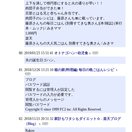
上下を潰して楕円形にすると火の通りが早い！！
肉団子弁当ができた〓！
旦那とはる兄と杏ちゃん弁当です。
肉団子のレシピは、藤原さんち〓に載っています。
藤原さんちの毎日ごはん (別冊すてきな奥さん)[本/雑誌] (単行
本・ムック) / みきママ
1,008円
楽天
藤原さんちの大人気ごはん 別冊すてきな奥さん / みきマ
2019/01/25 15:51:41
オトナゴハン+幼児食
夫の誕生日ゴハン。
2018/12/26 13:21:10
箱の家(料理編) 毎日の晩ごはんレシピ
ブログ
パスワード認証
閲覧するには管理人が設定した
パスワードの入力が必要です。
管理人からのメッセージ
閲覧パスワード
Copyright © since 1999 FC2 inc. All Rights Reserved.
2018/11/21 20:51:32
家計もワタシもダイエット☆ - 楽天ブログ
（Blog）
Rakoo