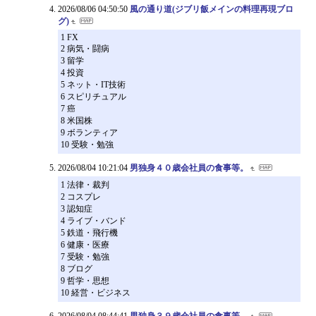
2026/08/06 04:50:50
風の通り道(ジブリ飯メインの料理再現ブロ
グ)
1 FX
2 病気・闘病
3 留学
4 投資
5 ネット・IT技術
6 スピリチュアル
7 癌
8 米国株
9 ボランティア
10 受験・勉強
2026/08/04 10:21:04
男独身４０歳会社員の食事等。
1 法律・裁判
2 コスプレ
3 認知症
4 ライブ・バンド
5 鉄道・飛行機
6 健康・医療
7 受験・勉強
8 ブログ
9 哲学・思想
10 経営・ビジネス
2026/08/04 08:44:41
男独身３９歳会社員の食事等。