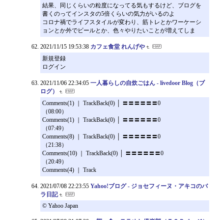
結果、同じくらいの粒度になってる気もするけど、ブログを
書くのってインスタの5倍くらいの気力がいるのよ
コロナ禍でライフスタイルが変わり、筋トレとかワーケーシ
ョンとか外でビールとか、色々やりたいことが増えてしま
2021/11/15 19:53:38
カフェ食堂 れんげや
新規登録
ログイン
2021/11/06 22:34:05
一人暮らしの自炊ごはん - livedoor Blog（ブ
ログ）
Comments(1) ｜ TrackBack(0) │ 〓〓〓〓〓〓0
（08:00）
Comments(1) ｜ TrackBack(0) │ 〓〓〓〓〓〓0
（07:49）
Comments(8) ｜ TrackBack(0) │ 〓〓〓〓〓〓0
（21:38）
Comments(10) ｜ TrackBack(0) │ 〓〓〓〓〓〓0
（20:49）
Comments(4) ｜ Track
2021/07/08 22:23:55
Yahoo!ブログ - ジョセフィーヌ・アキコのバ
ラ日記
© Yahoo Japan