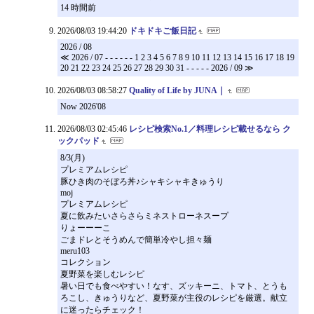
14 時間前
2026/08/03 19:44:20
ドキドキご飯日記
2026 / 08
≪ 2026 / 07 - - - - - - 1 2 3 4 5 6 7 8 9 10 11 12 13 14 15 16 17 18 19
20 21 22 23 24 25 26 27 28 29 30 31 - - - - - 2026 / 09 ≫
2026/08/03 08:58:27
Quality of Life by JUNA｜
Now 2026'08
2026/08/03 02:45:46
レシピ検索No.1／料理レシピ載せるなら ク
ックパッド
8/3(月)
プレミアムレシピ
豚ひき肉のそぼろ丼♪シャキシャキきゅうり
moj
プレミアムレシピ
夏に飲みたいさらさらミネストローネスープ
りょーーーこ
ごまドレとそうめんで簡単冷やし担々麺
meru103
コレクション
夏野菜を楽しむレシピ
暑い日でも食べやすい！なす、ズッキーニ、トマト、とうも
ろこし、きゅうりなど、夏野菜が主役のレシピを厳選。献立
に迷ったらチェック！