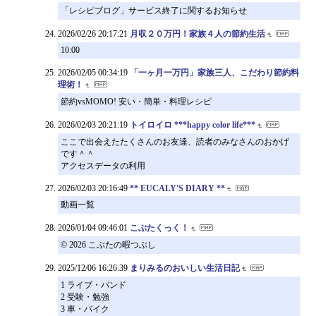
「レシピブログ」サービス終了に関するお知らせ
2026/02/26 20:17:21
月収２０万円！家族４人の節約生活
10:00
2026/02/05 00:34:19
「一ヶ月一万円」家族三人、こだわり節約料
理術！
節約vsMOMO! 安い・簡単・料理レシピ
2026/02/03 20:21:19
トイロイロ ***happy color life***
ここで出会えたたくさんのお友達、読者のみなさんのおかげ
です＾＾
アクセスデータの利用
2026/02/03 20:16:49
** EUCALY'S DIARY **
動画一覧
2026/01/04 09:46:01
こぶたくっく！
© 2026 こぶたの暇つぶし
2025/12/06 16:26:39
まりみるのおいしい生活日記
1 ライブ・バンド
2 受験・勉強
3 車・バイク