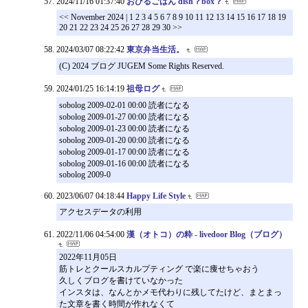
2024/11/16 01:37:40
おひるごはん dish？box？
<< November 2024 | 1 2 3 4 5 6 7 8 9 10 11 12 13 14 15 16 17 18 19
20 21 22 23 24 25 26 27 28 29 30 >>
2024/03/07 08:22:42
東京弁当生活。
(C) 2024 ブログ JUGEM Some Rights Reserved.
2024/01/25 16:14:19
祖母ログ
sobolog 2009-02-01 00:00 読者になる
sobolog 2009-01-27 00:00 読者になる
sobolog 2009-01-23 00:00 読者になる
sobolog 2009-01-20 00:00 読者になる
sobolog 2009-01-17 00:00 読者になる
sobolog 2009-01-16 00:00 読者になる
sobolog 2009-0
2023/06/07 04:18:44
Happy Life Style
アクセスデータの利用
2022/11/06 04:54:00
漢（オトコ）の粋 - livedoor Blog（ブログ）
2022年11月05日
筋トレとクールスカルプティング で楽に痩せちゃおう
久しくブログを書けていなかった
インスタは、なんとかメモ代わりに残してたけど、まとまっ
た文章を書く時間が作れなくて