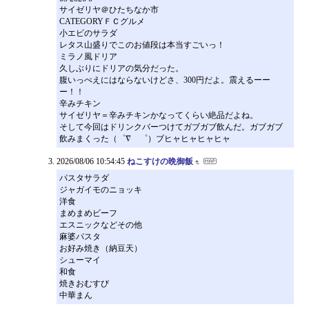
サイゼリヤ＠ひたちなか市
CATEGORYＦＣグルメ
小エビのサラダ
レタス山盛りでこのお値段は本当すごいっ！
ミラノ風ドリア
久しぶりにドリアの気分だった。
腹いっぺえにはならないけどさ、300円だよ。震えるーー
ー！！
辛みチキン
サイゼリヤ＝辛みチキンかなってくらい絶品だよね。
そして今回はドリンクバーつけてガブガブ飲んだ。ガブガブ
飲みまくった（゜∇ ゜）ブヒャヒャヒャヒャ
2026/08/06 10:54:45
ねこすけの晩御飯
パスタサラダ
ジャガイモのニョッキ
洋食
まめまめビーフ
エスニックなどその他
麻婆パスタ
お好み焼き（納豆天）
シューマイ
和食
焼きおむすび
中華まん