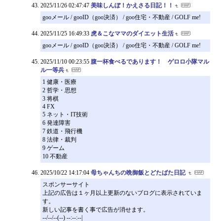
2025/11/26 02:47:47
美味しんぼ！かえさる日記！！
gooメール / gooID（goo決済） / goo住宅・不動産 / GOLF me!
2025/11/25 16:49:33
虎＆こなママのダイエット生活
gooメール / gooID（goo決済） / goo住宅・不動産 / GOLF me!
2025/11/10 00:23:55
腹一杯食べるであります！ ゲロロ小隊マル
ル一等兵
1 健康・医療
2 哲学・思想
3 将棋
4 FX
5 ネット・IT技術
6 発達障害
7 鉄道・飛行機
8 法律・裁判
9 ゲーム
10 不動産
2025/10/22 14:17:04
母ちゃんちの晩御飯とどたばた日記
スポンサーサイト
上記の広告は１ヶ月以上更新のないブログに表示されていま
す。
新しい記事を書く事で広告が消せます。
--/--/--(--) --:--:--|