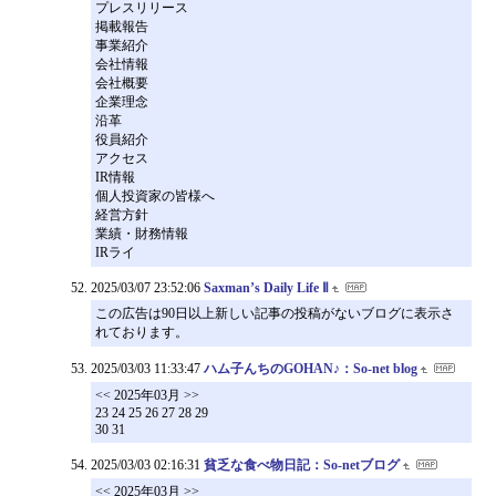
プレスリリース
掲載報告
事業紹介
会社情報
会社概要
企業理念
沿革
役員紹介
アクセス
IR情報
個人投資家の皆様へ
経営方針
業績・財務情報
IRライ
2025/03/07 23:52:06
Saxman’s Daily Life Ⅱ
この広告は90日以上新しい記事の投稿がないブログに表示さ
れております。
2025/03/03 11:33:47
ハム子んちのGOHAN♪：So-net blog
<< 2025年03月 >>
23 24 25 26 27 28 29
30 31
2025/03/03 02:16:31
貧乏な食べ物日記：So-netブログ
<< 2025年03月 >>