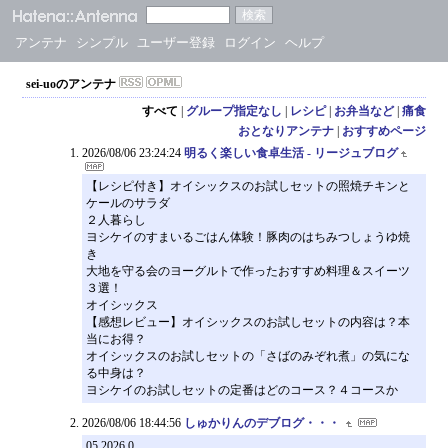
アンテナ
シンプル
ユーザー登録
ログイン
ヘルプ
sei-uoのアンテナ
すべて
|
グループ指定なし
|
レシピ
|
お弁当など
|
痛食
おとなりアンテナ
|
おすすめページ
2026/08/06 23:24:24
明るく楽しい食卓生活 - リージュブログ
【レシピ付き】オイシックスのお試しセットの照焼チキンと
ケールのサラダ
２人暮らし
ヨシケイのすまいるごはん体験！豚肉のはちみつしょうゆ焼
き
大地を守る会のヨーグルトで作ったおすすめ料理＆スイーツ
３選！
オイシックス
【感想レビュー】オイシックスのお試しセットの内容は？本
当にお得？
オイシックスのお試しセットの「さばのみぞれ煮」の気にな
る中身は？
ヨシケイのお試しセットの定番はどのコース？４コースか
2026/08/06 18:44:56
しゅかりんのデブログ・・・
05 2026 0