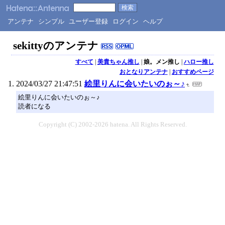
アンテナ
シンプル
ユーザー登録
ログイン
ヘルプ
sekittyのアンテナ
すべて
|
美貴ちゃん推し
|
娘。メン推し
|
ハロー推し
おとなりアンテナ
|
おすすめページ
2024/03/27 21:47:51
絵里りんに会いたいのぉ～♪
絵里りんに会いたいのぉ～♪
読者になる
Copyright (C) 2002-2026 hatena. All Rights Reserved.