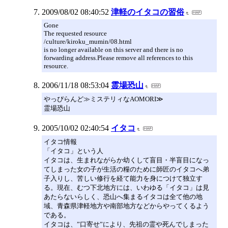
2009/08/02 08:40:52
津軽のイタコの習俗
Gone
The requested resource
/culture/kiroku_mumin/08.html
is no longer available on this server and there is no
forwarding address.Please remove all references to this
resource.
2006/11/18 08:53:04
霊場恐山
やっぴらんど≫ミステリィなAOMORI≫
霊場恐山
2005/10/02 02:40:54
イタコ
イタコ情報
「イタコ」という人
イタコは、生まれながらか幼くして盲目・半盲目になっ
てしまった女の子が生活の糧のために師匠のイタコへ弟
子入りし、苦しい修行を経て能力を身につけて独立す
る。現在、むつ下北地方には、いわゆる「イタコ」は見
あたらないらしく、恐山へ集まるイタコは全て他の地
域、青森県津軽地方や南部地方などからやってくるよう
である。
イタコは、”口寄せ”により、先祖の霊や死んでしまった