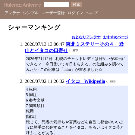
アンテナ
シンプル
ユーザー登録
ログイン
ヘルプ
シャーマンキング
おとなりアンテナ
|
おすすめページ
2026/07/13 13:00:47
東北ミステリーその４ 恐
山とイタコの口寄せ
2026年7月12日 - 札幌のチャットレディは日払いが本当に
できる？「今日働いて今日もらえる」の仕組みを調べて
みた✨ - この記事は「mint」が書きました☆
2026/07/02 11:26:32
イタコ - Wikipedia
4 転用
5 脚注
6 参考文献
7 関連項目
転用
[編集]
転じて、死者の気持ちや言葉などを自己に都合のいいよ
うに勝手に代弁することをイタコ、あるいはイタコ芸と
呼ぶことがある。