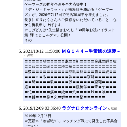
ゲーマーズ30周年企画を全力応援中！
「デ・ジ・キャラット」が看板娘を務める「ゲーマー
ズ」が、2026年7月7日で開店30周年を迎えました。
長きに亘りたくさんのご愛顧をいただいていること、心
から御礼申し上げます。
☆こげどんぼ*先生描きおろし「30周年お祝いイラスト
第1弾 でじこ＆ゲマ」公開！
その
2021/10/12 11:50:00
ＭＧ１４４～毛帝國の逆襲～
〓〓〓〓〓雝〓〓〓〓〓耄〓〓裄〓〓〓〓脘裁〓瞞〓瑋
〓〓暜〓〓〓屻〓〓〓墝〓荻〓〓〓〓〓〓〓〓〓〓〓〓
〓漿〓〓〓〓〓〓〓〓〓〓誩乿〓拪〓〓〓篇〓〓緹〓〓
〓〓〓ｄ〓敃〓〓〓〓〓〓叺〓〓〓〓謬鼾〓〓〓〓〓〓
〓〓絺〓〓〓〓糓〓〓〓〓股〓〓〓〓〓〓韲翾〓〓〓〓
嚴〓〓〓〓〓〓〓〓〓〓〓〓〓鎤梳佯〓〓軰〓ヤ〓〓〓
〓仛〓〓〓〓〓痍〓〓欸〓〓笊〓〓〓〓垰〓〓潝〓〓〓
〓〓翀〓〓〓鋆〓久〓蚸〓〓〓〓鄐〓〓〓〓〓〓
2019/12/09 03:36:40
ラグナロクオンライン
2019年12月06日
≪更新≫「攻城戦YE」マッチング戦にて発生した不具合
について