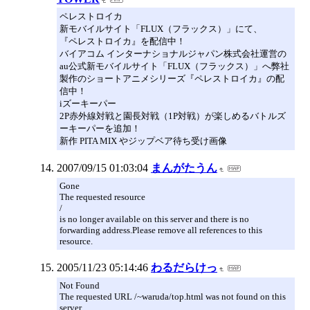
ペレストロイカ
新モバイルサイト「FLUX（フラックス）」にて、
『ペレストロイカ』を配信中！
バイアコム インターナショナルジャパン株式会社運営の
au公式新モバイルサイト「FLUX（フラックス）」へ弊社
製作のショートアニメシリーズ『ペレストロイカ』の配
信中！
iズーキーパー
2P赤外線対戦と園長対戦（1P対戦）が楽しめるバトルズ
ーキーパーを追加！
新作 PITA MIX やジップベア待ち受け画像
2007/09/15 01:03:04
まんがたうん
Gone
The requested resource
/
is no longer available on this server and there is no
forwarding address.Please remove all references to this
resource.
2005/11/23 05:14:46
わるだらけっ
Not Found
The requested URL /~waruda/top.html was not found on this
server.