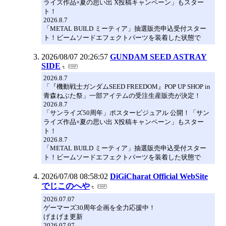
ライズ作品×夏の思い出 X投稿キャンペーン」もスター
ト！
2026.8.7
「METAL BUILD ミーティア」抽選販売申込受付スター
ト！ビームソードエフェクトパーツを装着した状態で
2026/08/07 20:26:57
GUNDAM SEED ASTRAY
SIDE
2026.8.7
「『機動戦士ガンダムSEED FREEDOM』POP UP SHOP in
青森ねぶた祭」一部アイテムの受注生産販売が決定！
2026.8.7
「サンライズ50周年」ポスタービジュアル 公開！「サン
ライズ作品×夏の思い出 X投稿キャンペーン」もスター
ト！
2026.8.7
「METAL BUILD ミーティア」抽選販売申込受付スター
ト！ビームソードエフェクトパーツを装着した状態で
2026/07/08 08:58:02
DiGiCharat Official WebSite
でじこのへや
2026.07.07
ゲーマーズ30周年企画を全力応援中！
げまげま更新
2026.07.07