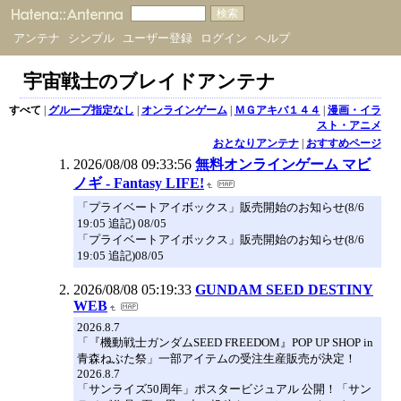
アンテナ
シンプル
ユーザー登録
ログイン
ヘルプ
宇宙戦士のブレイドアンテナ
すべて
|
グループ指定なし
|
オンラインゲーム
|
ＭＧアキバ１４４
|
漫画・イラ
スト・アニメ
おとなりアンテナ
|
おすすめページ
2026/08/08 09:33:56
無料オンラインゲーム マビ
ノギ - Fantasy LIFE!
「プライベートアイボックス」販売開始のお知らせ(8/6
19:05 追記) 08/05
「プライベートアイボックス」販売開始のお知らせ(8/6
19:05 追記)08/05
2026/08/08 05:19:33
GUNDAM SEED DESTINY
WEB
2026.8.7
「『機動戦士ガンダムSEED FREEDOM』POP UP SHOP in
青森ねぶた祭」一部アイテムの受注生産販売が決定！
2026.8.7
「サンライズ50周年」ポスタービジュアル 公開！「サン