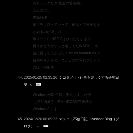
るとサックサク 豆腐の醤油麹…
ほんの少し
季節料理
旅行先に持っていって、宿などで日記をま
とめるのが楽しみ
旅ノートにiNSPiCはぴったりすぎる
買うかどうかずっと迷ってたiNSPiC、本
当に買ってよかった！ hb.afl.rakuten.co.jp
費用を考えると、コンビニの写真プリント
のほうが断然
2025/01/25 02:35:26
シゴタノ！ - 仕事を楽しくする研究日
誌
Windows歴31年目に突入しましたが
（1994年6月、IBMのDOS/V互換機で
Windows3 […]
2024/12/20 00:09:23
マスコミ不信日記 - livedoor Blog（ブ
ログ）