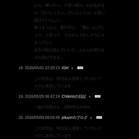
から、重いから」と言い続け、おかあさま
は「だいじょうぶ、だいじょうぶ」と言い
続けていらした。
降りきったら、男の子は、「重かったでし
ょう」と言って、それからうれしそうにス
キップした。
夕方の駅は混んでいいて、ふたりの周りを
人の渦ができる。
2026/05/31 22:20:13
iGirl
この広告は、90日以上更新していないブ
ログに表示しています。
2026/05/26 06:42:19
Chikirinの日記
一枚の写真から：1984年 London
2026/05/09 08:59:49
pikarrrのブログ
この広告は、90日以上更新していないブ
ログに表示しています。