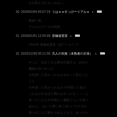
かが見えるかもしれない。
2026/02/04 05:07:19
うはｗｗすっげーリアルｗ
動画一覧
アクセスデータの利用
2026/01/01 12:55:48
音極道茶室
2026年 音極道茶室（旧アーカイブ）
2025/12/30 00:11:56
凡人の失敗（未熟者の主張）
やっと「生きてる人間を応援する」以外の
趣味が見つかった
今年買って良かったもの＆やって良かった
こと
今年買って良かったもの 今年買って良か
ったものやるほど買わなかったな～～～と
思っていたら今年残り二週間ぐらいで滑り
込んだ。 せいろ 寒い冬に冷たいサラダを
食べることに耐えられなくなり、あったか