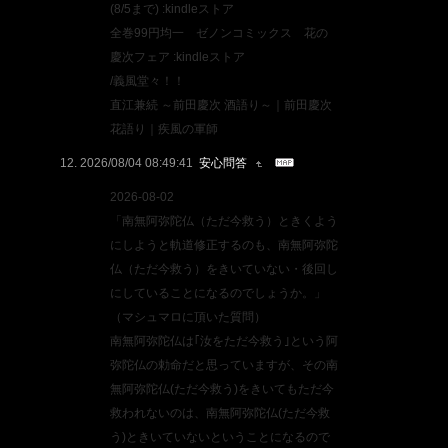
(8/5まで) :kindleストア
全巻99円均一 ゼノンコミックス 花の
慶次フェア :kindleストア
/義風堂々！！
直江兼続 ～前田慶次 酒語り～｜前田慶次
花語り｜疾風の軍師
2026/08/04 08:49:41
安心問答
2026-08-02
「南無阿弥陀仏（ただ今救う）ときくよう
にしようと軌道修正するのも、南無阿弥陀
仏（ただ今救う）をきいていない・後回し
にしていることになるのでしょうか。」
（マシュマロに頂いた質問）
南無阿弥陀仏は｢汝をただ今救う｣という阿
弥陀仏の勅命だと思っていますが、その南
無阿弥陀仏(ただ今救う)をきいてもただ今
救われないのは、南無阿弥陀仏(ただ今救
う)ときいていないということになるので