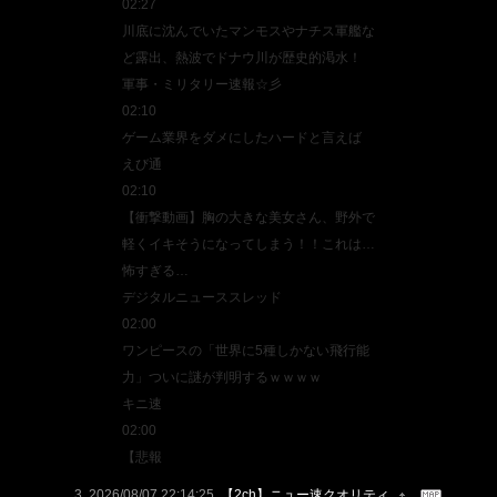
02:27
川底に沈んでいたマンモスやナチス軍艦な
ど露出、熱波でドナウ川が歴史的渇水！
軍事・ミリタリー速報☆彡
02:10
ゲーム業界をダメにしたハードと言えば
えび通
02:10
【衝撃動画】胸の大きな美女さん、野外で
軽くイキそうになってしまう！！これは…
怖すぎる…
デジタルニューススレッド
02:00
ワンピースの「世界に5種しかない飛行能
力」ついに謎が判明するｗｗｗｗ
キニ速
02:00
【悲報
2026/08/07 22:14:25
【2ch】ニュー速クオリティ