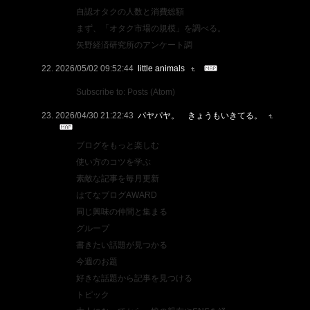
自認オタクの人数と消費総額
まず、「オタク市場の規模」を調べる。
矢野経済研究所のアンケート調
2026/05/02 09:52:44
little animals
Subscribe to: Posts (Atom)
2026/04/30 21:22:43
パヤパヤ。 きょうもいきてる。
ブログをもっと楽しむ
使い方のコツを学ぶ
素敵な記事を毎月更新
はてなブログAWARD
同じ興味の仲間と集まる
グループ
書きたい話題が見つかる
今週のお題
好きな話題から記事を見つける
トピック