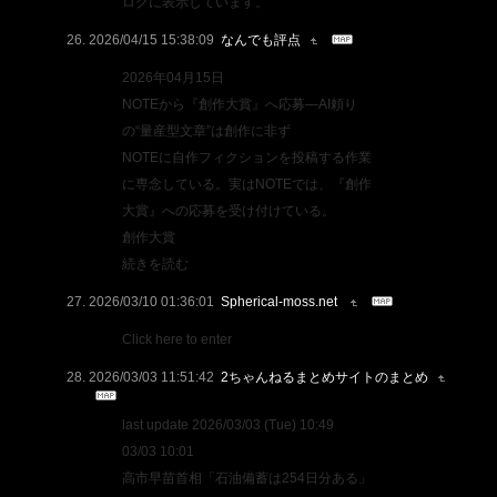
ログに表示しています。
2026/04/15 15:38:09
なんでも評点
2026年04月15日
NOTEから『創作大賞』へ応募―AI頼り
の“量産型文章”は創作に非ず
NOTEに自作フィクションを投稿する作業
に専念している。実はNOTEでは、『創作
大賞』への応募を受け付けている。
創作大賞
続きを読む
2026/03/10 01:36:01
Spherical-moss.net
Click here to enter
2026/03/03 11:51:42
2ちゃんねるまとめサイトのまとめ
last update 2026/03/03 (Tue) 10:49
03/03 10:01
高市早苗首相「石油備蓄は254日分ある」