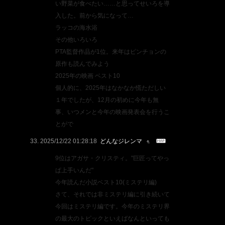
い野菜が食べたい……と思ってせいろを導
入した。前から気になって…
ラッコの海水浴
その他いろいろ
PTA監督作品が1位。来年はピンチョンの
原作も読んでみよう
2025年の映画 ベスト10
個人的に、2025年はなかなか慌ただしい
１年でしたが、12月の初めに今年も無
事、いつメンと今年の映画発表会を行うこ
とがで
2025/12/22 01:28:18
どんなジレンマ
9位はアガサ・クリスティ。"巨匠ってやっ
ぱ上手いんだ"
今年読んだ小説ベスト10(ミステリ編)
さて、それでは非ミステリ編に引き続いて
今回はミステリ編です。今年のミステリ界
の最大のトピックといえばなんといっても