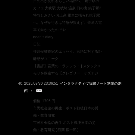
日の出が見れるらしい場所へ。 銚子駅の
カフェ 犬吠駅 犬吠埼 温泉 日の出 銚子駅2
特急しおさい お土産 電車に揺られ銚子駅
へ。なぜか行きは特急が買えず、普通の電
車で向かったのでや…
noah’s diary
日記
芥川候補作家のエッセイ。言語に対する距
離感がユニーク
【書評】言葉のトランジット | スタックメ
モリを探索する【グレゴリー・ケズナジ
2025/09/30 23:36:51
インタラクティヴ読書ノート別館の別
館
価格: 1705 円
市民社会論の再生 ポスト戦後日本の労
働・教育研究
市民社会論の再生 ポスト戦後日本の労
働・教育研究 [ 稲葉 振一郎 ]