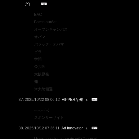
グ）
BAC
Baccalauréat
オープンキャンパス
オバマ
バラック・オバマ
ビラ
学問
公共圏
大飯原発
知
米大統領選
2025/10/22 08:06:12
VIPPERな俺
--.--.-- (--)
スポンサーサイト
2025/10/12 07:36:11
Ad Innovator
I have a custom domain with Typepad