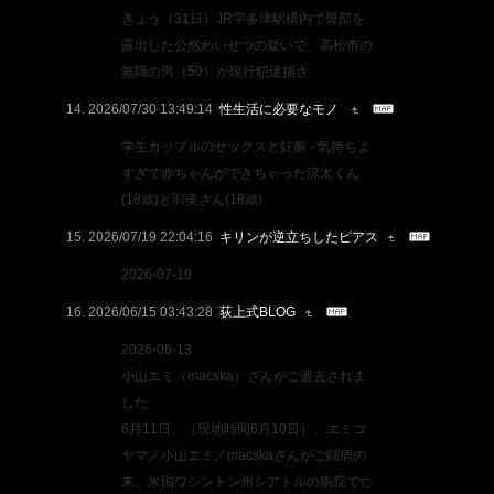
きょう（31日）JR宇多津駅構内で臀部を
露出した公然わいせつの疑いで、高松市の
無職の男（50）が現行犯逮捕さ
2026/07/30 13:49:14
性生活に必要なモノ
学生カップルのセックスと妊娠 - 気持ちよ
すぎて赤ちゃんができちゃった涼太くん
(18歳)と羽美さん(18歳)
2026/07/19 22:04:16
キリンが逆立ちしたピアス
2026-07-19
2026/06/15 03:43:28
荻上式BLOG
2026-06-13
小山エミ（macska）さんがご逝去されま
した
6月11日、（現地時間6月10日）、エミコ
ヤマ／小山エミ／macskaさんがご闘病の
末、米国ワシントン州シアトルの病院で亡