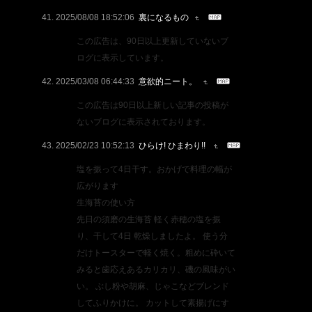
2025/08/08 18:52:06
裏になるもの
この広告は、90日以上更新していないブ
ログに表示しています。
2025/03/08 06:44:33
意欲的ニート。
この広告は90日以上新しい記事の投稿が
ないブログに表示されております。
2025/02/23 10:52:13
ひらけ! ひまわり!!
塩を振って4日干す。おかげで料理の幅が
広がります
生海苔の使い方
先日の須磨の生海苔 軽く赤穂の塩を振
り、干して4日 乾燥しましたよ。 使う分
だけトースターで軽く焼く。粗めに砕いて
みると歯応えあるカリカリ、磯の風味がい
い。 ぶし粉や胡麻、じゃこなどブレンド
してふりかけに。 カットして素揚げにす