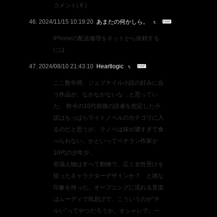
コメント( 6 )
2024/11/15 10:19:20
あまたの何かしら。
iPhoneの配送修理をネットから依頼する
には
2024/08/10 21:43:10
Heartlogic
ここ数年間、ジュブナイル小説の好みに合
う作品が、なかなかないな…と思ってい
た。 昨今の10代前後の読者を想定した小
説はもっぱらライトノベルのカテゴリに入
るのだと思うが、ラノベは味が濃すぎて食
べられない。かといってベテラン作家が
10代の少年少...
登場人物はすべて動物で、広く女性受けを
狙ったキャラクターデザインか？ と雑な
印象を持った。オープニングに流れる音楽
はムーディで気怠げで、こういうのが“チ
ルい”ってやつだろうか。オシャレで、一