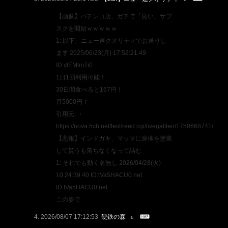
【画像】パチンコ店、ガチで「良い」サブ
スクを開始ｗｗｗｗｗ
1: 以下、ニュー速クオリティでお送りし
ます 2025/06/23(月) 17:52:21.49
ID:ylEMlm7i0
1日1回利用可能！
30日間食べると167円！
月5000円！
引用元: ・
https://nova.5ch.net/test/read.cgi/livegalileo/1750668741/
【悲報】インドガキ、マッマに身体を塗装
して貰うも落ちなくなって詰む
1: それでも動く名無し 2026/04/28(火)
10:24:39.40 ID:tVa5HACU0.net
ID:tVa5HACU0.net
この姿で
2026/08/07 17:12:53
硬鉄の森