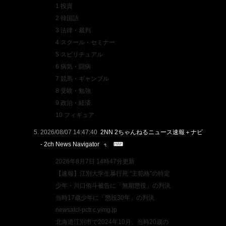
1 投資
2 韓国語
3 法律・裁判
4 スクール・セミナー
5 スピリチュアル
6 病気・闘病
7 競馬・ギャンブル
8 受験・勉強
9 政治・経済
10 フィギュア
2026/08/07 14:47:40
2NN 2ちゃんねるニュース速報＋ナビ
- 2ch News Navigator
2026年8月7日 14時47分更新
【速報】江別大学生暴行死 “主犯格”の特定
少年・川口侑斗被告に「無期懲役」の判決
当時17歳少年に「懲役30年」の判決
newsatcl-pctr.c.yimg.jp
北海道江別市で2024年10月、当時20歳の