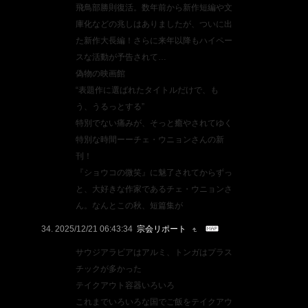
飛鳥部勝則復活。数年前から新作短編や文
庫化などの兆しはありましたが、ついに出
た新作大長編！さらに来年以降もハイペー
スな活動が予告されて…
偽物の映画館
“表題作に選ばれたタイトルだけで、も
う、うるっとする”
特別でない痛みが、そっと癒やされてゆく
特別な時間ーーチェ・ウニョンさんの新
刊！
『ショウコの微笑』に魅了されてからずっ
と、大好きな作家であるチェ・ウニョンさ
ん。なんとこの秋、短篇集が
2025/12/21 06:43:34
宗会リポート
サウジアラビアはアルミ、トンガはプラス
チックが多かった
テイクアウト容器いろいろ
これまでいろいろな国でご飯をテイクアウ