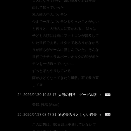
大人になってから、娘の親友やSNSを経
由して知っていった
私の頭の中のポケモン
今まで一度もポケモンをやったことがない
と言うと、大抵の人に驚かれる。 我々は
子どもの頃には既にファミコンが普及して
いた世代である。オタクであろうがなかろ
うが誰もがゲームに親しんでいた。そんな
世代でナチュラルボーンオタクの私がポケ
モンを一切通っていない…
ずっとぼんやりしている
雨がひどくなってきたら退散。家で飲み直
して昼
2026/04/30 19:58:17
大熊の日常 グーグル版
登録: 投稿 (Atom)
2026/04/27 08:47:31
過ぎ去ろうとしない過去
この広告は、90日以上更新していないブ