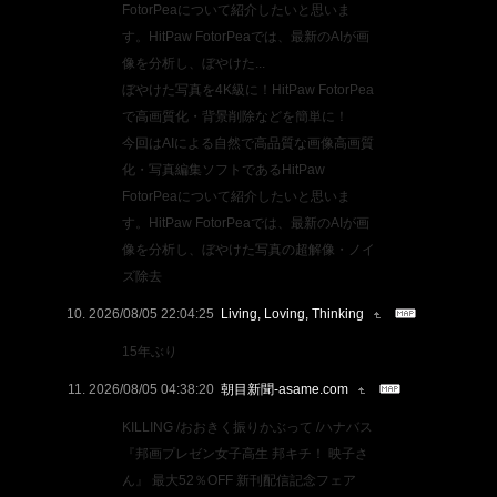
FotorPeaについて紹介したいと思いま
す。HitPaw FotorPeaでは、最新のAIが画
像を分析し、ぼやけた...
ぼやけた写真を4K級に！HitPaw FotorPea
で高画質化・背景削除などを簡単に！
今回はAIによる自然で高品質な画像高画質
化・写真編集ソフトであるHitPaw
FotorPeaについて紹介したいと思いま
す。HitPaw FotorPeaでは、最新のAIが画
像を分析し、ぼやけた写真の超解像・ノイ
ズ除去
2026/08/05 22:04:25
Living, Loving, Thinking
15年ぶり
2026/08/05 04:38:20
朝目新聞-asame.com
KILLING /おおきく振りかぶって /ハナバス
『邦画プレゼン女子高生 邦キチ！ 映子さ
ん』 最大52％OFF 新刊配信記念フェア