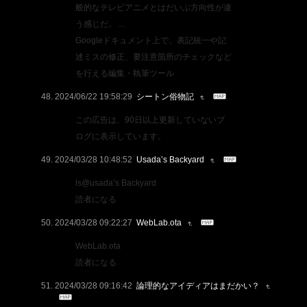
般的なテレビアニメとはだいぶ方向性が違
う感じだ。 ...
Googleドキュメント上で、表記統一や記
述ミスの修正、要注意箇所のチェックなど
を行える編集・執筆ツール
2024/06/22 19:58:29
シートン俗物記
この広告は、90日以上更新していないブ
ログに表示しています。
2024/03/28 10:48:52
Usada’s Backyard
ls@usada’s Backyard
読者になる
2024/03/28 09:22:27
WebLab.ota
WebLab.ota
読者になる
2024/03/28 09:16:42
論理的なアイディアはまだかい？