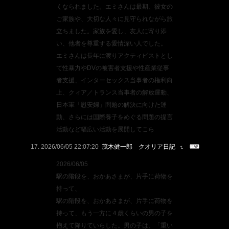
くなられました。エミさんは最期、彼女の
ご家族や、大切な人々に見守られながら旅
立ちました。家族を愛し、友人に寄り添
い、他者を尊重する愛情深い人でした。
エミさんは長年に渡りアクティビストとし
て性暴力やDVの被害者支援や性産業従事
者支援、インターセックス当事者の権利向
上、クィア／トランス当事者の解放運動、
日本軍「慰安婦」問題の解決に向けた運
動、さらには国際養子をめぐる問題の提言
活動など幅広い活動を展開してこら
2026/06/05 22:07:20
茂木健一郎 クオリア日記
2026/06/05
駅の階段を、おかあさまが、片手に荷物を
持って、
駅の階段を、おかあさまが、片手に荷物を
持って、もう一方に４歳くらいの男の子を
抱えて降りていらした。男の子は、「重い