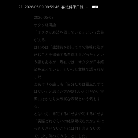
2026/05/09 08:59:46
妄想科學日報
2026-05-08
オタク経済論
「オタクが経済を回している」という言葉
がある。
はじめは「生活費を削ってまで趣味に注ぎ
込むことを揶揄する自虐ネタだった」とい
う話もあるが、現在では「オタクが日本経
済を支えている」といった文脈で語られが
ちだ。
まあそりゃ誰しも「自分たちは役立たずで
はない」と思えた方が嬉しいわけだが、実
際にはかなり大袈裟な表現という気もす
る。
とはいえ、肯定するにせよ否定するにせよ
「実際どれぐらいの経済規模なのか」をは
っきりさせないことには何も言えないの
で、少し調べてみることにした。