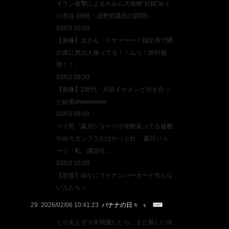
イラン攻撃によるホルムズ海峡“封鎖”めぐ
り答弁 (国民・浅野哲議員の質問)
03/03 10:00
【画像】女さん「イヤァーー！指定席で隣
の席に男の人座ってる！！ムリ！絶対無
理！！」
03/03 09:30
【画像】Z世代「片目イケメンと付き合っ
た結果wwwwwww
03/03 09:00
ツイ民「森川ジョージ小学館庇ってる連載
やめろガンプラだけやっとれ」 森川ジョ
ージ「私、講談社…」
03/03 10:00
【悲報】頑なにマイナンバーカード作らな
い人たちっ
2026/02/06 10:41:23
バナナの日々
とりあえず３年我慢したら、また新しい何