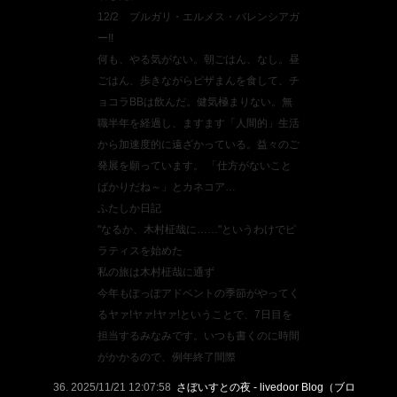
12/2 ブルガリ・エルメス・バレンシアガ
ー!!
何も、やる気がない。朝ごはん、なし。昼
ごはん、歩きながらピザまんを食して、チ
ョコラBBは飲んだ。健気極まりない。無
職半年を経過し、ますます「人間的」生活
から加速度的に遠ざかっている。益々のご
発展を願っています。 「仕方がないこと
ばかりだね～」とカネコア…
ふたしか日記
"なるか、木村柾哉に……"というわけでピ
ラティスを始めた
私の旅は木村柾哉に通ず
今年もぽっぽアドベントの季節がやってく
るヤァ!ヤァ!ヤァ!ということで、7日目を
担当するみなみです。いつも書くのに時間
がかかるので、例年終了間際
2025/11/21 12:07:58
さぼいすとの夜 - livedoor Blog（ブロ