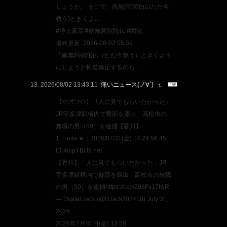
しょうか。 そこで、南無阿弥陀仏(ただ今
救う)ときくよ…
#浄土真宗 #南無阿弥陀仏 #聞法
最終更新: 2026-08-02 05:39
「南無阿弥陀仏（ただ今救う）ときくよう
にしようと軌道修正するのも、
2026/08/02 13:43:11
痛いニュース(ノ∀`)
【ﾖﾂﾝｳﾞｧｲﾝ】「人に見てもらいたかった」
JR宇多津駅構内で臀部を露出 高松市の
無職の男（50）を逮捕【香川】
1 ：nita ★：2026/07/31(金) 14:24:56.45
ID:4uipYBlJ9.net
【香川】「人に見てもらいたかった」JR
宇多津駅構内で臀部を露出 高松市の無職
の男（50）を逮捕https://t.co/Z98Fs17NjR
— Digital Jack (@DJack202410) July 31,
2026
2026年7月31日(金) 13:58