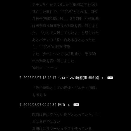
男子大学生が男女6人から集団暴行を受け
死亡した事件で、“主犯格”とされる川口侑
斗被告(当時18)に対し、8月7日、札幌地裁
は求刑通り無期懲役の判決を言い渡しまし
た。「なんで人殺してんだよ」と怒られた
あとパチンコ「良い台あるなと思ったか
ら」“主犯格”の裁判 江別
また、少年についても求刑通り、懲役30
年の判決を言い渡しました。
Yahoo!ニュース
2026/08/07 13:42:17
シロクマの屑籠(汎適所属)
「政治運動としての喫煙・ギルティ消費」
を考える
2026/08/07 09:54:34
回虫
以前は役に立たない物だと思っていた。世
界は単純ではない
夏掛けにサマーシュラフを使っている