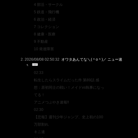
4 部活・サークル
5 鉄道・飛行機
6 政治・経済
7 コレクション
8 健康・医療
9 不動産
10 発達障害
2026/08/08 02:50:32
オワタあんてな＼(＾o＾)／ ニュー速
02:33
転生したらスライムだった件 第89話 感
想：原初同士の戦い！メイドvs執事になっ
てる！
アニメつぶやき速報‼︎
02:30
【悲報】週刊少年ジャンプ、史上初の100
万部割れ
キニ速