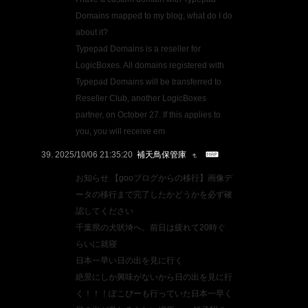
Domains mapped to my blog, what do I do
about it?
Typepad Domains is a reseller for
LogicBoxes. All domains registered with
Typepad Domains will be transferred to
Reseller Club, another LogicBoxes
partner, on October 27. If this applies to
you, you will receive em
2025/10/06 21:35:20
補天鳥保管庫
お知らせ 【gooブログからの移行】画像デ
ータの移行まで完了したかどうかを必ず確
認してください
千葉県の犬吠埼へ。前日は疲れて20時ぐ
らいに就寝
日本一早い日の出を見に行く
絶景にしか興味がないから日の出を見に行
く！！！ぽこぴーも行っていた日本一早く