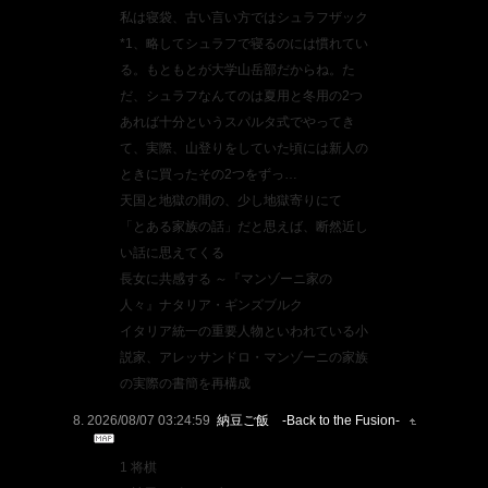
私は寝袋、古い言い方ではシュラフザック
*1、略してシュラフで寝るのには慣れてい
る。もともとが大学山岳部だからね。た
だ、シュラフなんてのは夏用と冬用の2つ
あれば十分というスパルタ式でやってき
て、実際、山登りをしていた頃には新人の
ときに買ったその2つをずっ…
天国と地獄の間の、少し地獄寄りにて
「とある家族の話」だと思えば、断然近し
い話に思えてくる
長女に共感する ～『マンゾーニ家の
人々』ナタリア・ギンズブルク
イタリア統一の重要人物といわれている小
説家、アレッサンドロ・マンゾーニの家族
の実際の書簡を再構成
2026/08/07 03:24:59
納豆ご飯 -Back to the Fusion-
1 将棋