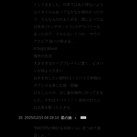
トしてきました。日本ではあり得ないよう
なスタイルもあってなかなか面白かったの
で、そんなもののまとめを。国によっては
お弁当 (ランチボックス) のデリバリーも
あったので、そちらもいくつか。 サウジ
アラビア 熱々の炊き込…
A Dog's World
海外の生活
大きすぎるケバブプレートに驚く。ピタパ
ンが顔より大きい
おすすめしたい国NO.1！ドバイで本物の
オアシスを楽しむ旅〈前編〉
ひさしぶりの、少し遠出海外に行ってきま
した。それはドバイ！！！ 会社のひとに
お土産を配ったときも
2025/12/15 04:28:10
星の旅
“680万円の時計を30秒くらい見つめて退
店した。”