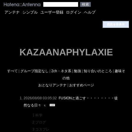
アンテナ
シンプル
ユーザー登録
ログイン
ヘルプ
既読を非表示
KAZAANAPHYLAXIE
すべて
|
グループ指定なし
|
2ch・ネタ系
|
勉強
|
知り合いのところ
|
趣味そ
の他
おとなりアンテナ
|
おすすめページ
2026/08/08 03:05:32
FUSIONと過ごす・・・・・・・・徒
然なる日々
1 科学
2 ブログ
3 コスプレ