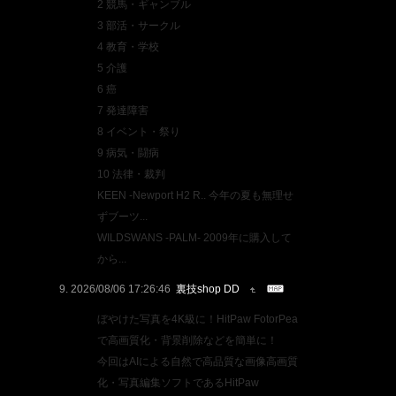
2 競馬・ギャンブル
3 部活・サークル
4 教育・学校
5 介護
6 癌
7 発達障害
8 イベント・祭り
9 病気・闘病
10 法律・裁判
KEEN -Newport H2 R.. 今年の夏も無理せ
ずブーツ...
WILDSWANS -PALM- 2009年に購入して
から...
2026/08/06 17:26:46
裏技shop DD
ぼやけた写真を4K級に！HitPaw FotorPea
で高画質化・背景削除などを簡単に！
今回はAIによる自然で高品質な画像高画質
化・写真編集ソフトであるHitPaw