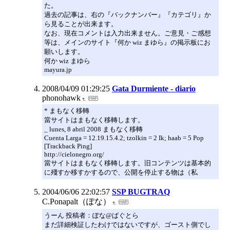
た。
過去の記事は、右の『バックナンバー』『カテゴリ』か
ら見ることが出来ます。
なお、現在コメントは入力出来ません。ご意見・ご感想
等は、メインのサイト『何か wiz まゆら』の掲示板にお
願いします。
何か wiz まゆら
mayura.jp
2008/04/09 01:29:25
Gata Durmiente - diario
phonohawk
* まもなく移轉
當サイトはまもなく移轉します。
_ lunes, 8 abril 2008 まもなく移轉
Cuenta Larga = 12.19.15.4.2; tzolkin = 2 Ik; haab = 5 Pop
[Trackback Ping]
http://cielonegro.org/
當サイトはまもなく移轉します。旧コンテンツは基本的
に殘すか移すかするので、公開を停止する物は（私
2004/06/06 22:02:57
SSP BUGTRAQ
C.Ponapalt（ぽな）
うーん 投稿者：ぽな@ばぐとら
まだ詳細検証したわけではないですが、ゴースト側でし