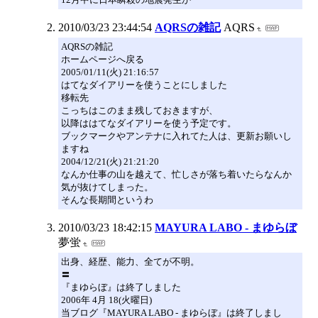
2010/03/23 23:44:54
AQRSの雑記
AQRS
AQRSの雑記
ホームページへ戻る
2005/01/11(火) 21:16:57
はてなダイアリーを使うことにしました
移転先
こっちはこのまま残しておきますが、
以降ははてなダイアリーを使う予定です。
ブックマークやアンテナに入れてた人は、更新お願いし
ますね
2004/12/21(火) 21:21:20
なんか仕事の山を越えて、忙しさが落ち着いたらなんか
気が抜けてしまった。
そんな長期間というわ
2010/03/23 18:42:15
MAYURA LABO - まゆらぼ
夢蛍
出身、経歴、能力、全てが不明。
〓
『まゆらぼ』は終了しました
2006年 4月 18(火曜日)
当ブログ『MAYURA LABO - まゆらぼ』は終了しまし