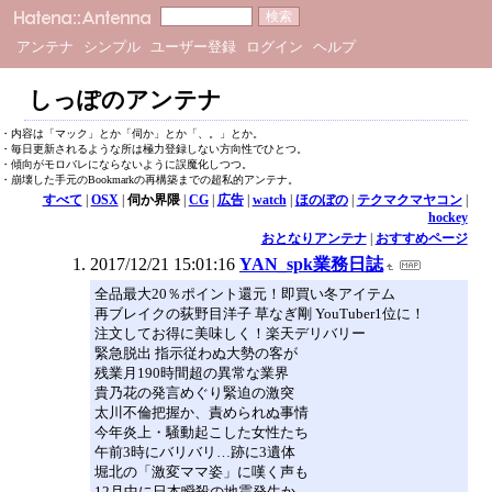
アンテナ
シンプル
ユーザー登録
ログイン
ヘルプ
しっぽのアンテナ
・内容は「マック」とか「伺か」とか「、。」とか。
・毎日更新されるような所は極力登録しない方向性でひとつ。
・傾向がモロバレにならないように誤魔化しつつ。
・崩壊した手元のBookmarkの再構築までの超私的アンテナ。
すべて
|
OSX
|
伺か界隈
|
CG
|
広告
|
watch
|
ほのぼの
|
テクマクマヤコン
|
hockey
おとなりアンテナ
|
おすすめページ
2017/12/21 15:01:16
YAN_spk業務日誌
全品最大20％ポイント還元！即買い冬アイテム
再ブレイクの荻野目洋子 草なぎ剛 YouTuber1位に！
注文してお得に美味しく！楽天デリバリー
緊急脱出 指示従わぬ大勢の客が
残業月190時間超の異常な業界
貴乃花の発言めぐり緊迫の激突
太川不倫把握か、責められぬ事情
今年炎上・騒動起こした女性たち
午前3時にバリバリ…跡に3遺体
堀北の「激変ママ姿」に嘆く声も
12月中に日本瞬殺の地震発生か