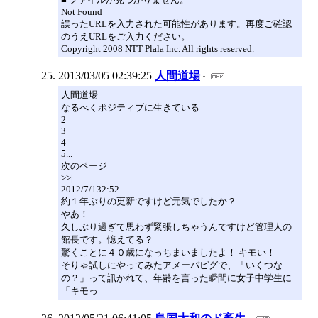
Not Found
誤ったURLを入力された可能性があります。再度ご確認
のうえURLをご入力ください。
Copyright 2008 NTT Plala Inc. All rights reserved.
2013/03/05 02:39:25
人間道場
人間道場
なるべくポジティブに生きている
2
3
4
5...
次のページ
>>|
2012/7/132:52
約１年ぶりの更新ですけど元気でしたか？
やあ！
久しぶり過ぎて思わず緊張しちゃうんですけど管理人の
館長です。憶えてる？
驚くことに４０歳になっちまいましたよ！ キモい！
そりゃ試しにやってみたアメーバピグで、「いくつな
の？」って訊かれて、年齢を言った瞬間に女子中学生に
「キモっ