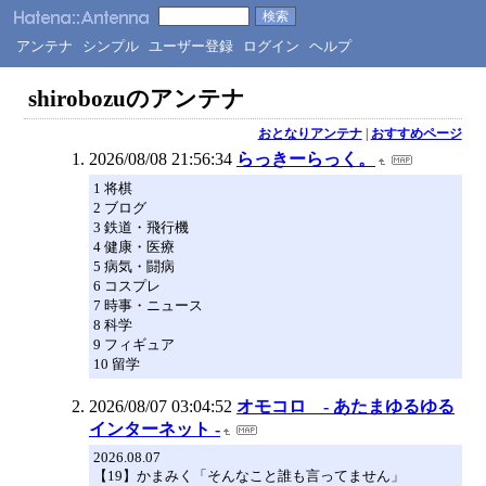
アンテナ
シンプル
ユーザー登録
ログイン
ヘルプ
shirobozuのアンテナ
おとなりアンテナ
|
おすすめページ
2026/08/08 21:56:34
らっきーらっく。
1 将棋
2 ブログ
3 鉄道・飛行機
4 健康・医療
5 病気・闘病
6 コスプレ
7 時事・ニュース
8 科学
9 フィギュア
10 留学
2026/08/07 03:04:52
オモコロ - あたまゆるゆる
インターネット -
2026.08.07
【19】かまみく「そんなこと誰も言ってません」