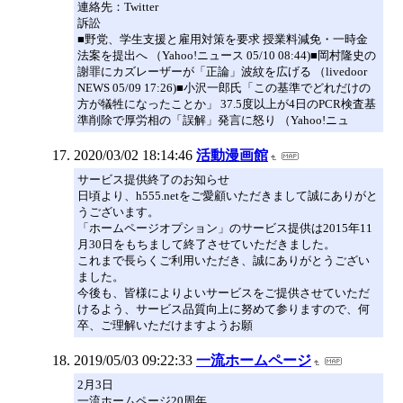
連絡先：Twitter
訴訟
■野党、学生支援と雇用対策を要求 授業料減免・一時金
法案を提出へ （Yahoo!ニュース 05/10 08:44)■岡村隆史の
謝罪にカズレーザーが「正論」波紋を広げる （livedoor
NEWS 05/09 17:26)■小沢一郎氏「この基準でどれだけの
方が犠牲になったことか」 37.5度以上が4日のPCR検査基
準削除で厚労相の「誤解」発言に怒り （Yahoo!ニュ
2020/03/02 18:14:46
活動漫画館
サービス提供終了のお知らせ
日頃より、h555.netをご愛顧いただきまして誠にありがと
うございます。
「ホームページオプション」のサービス提供は2015年11
月30日をもちまして終了させていただきました。
これまで長らくご利用いただき、誠にありがとうござい
ました。
今後も、皆様によりよいサービスをご提供させていただ
けるよう、サービス品質向上に努めて参りますので、何
卒、ご理解いただけますようお願
2019/05/03 09:22:33
一流ホームページ
2月3日
一流ホームページ20周年