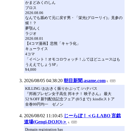
かまどみくのしん
ブロス
2026.08.06
なんでも舐めて元に戻す男・「栄光(グローリイ)」見参の
候！？
夢顎んく
ラジオ
2026.08.01
【4コマ漫画】悲熊「キャラ化」
キューライス
4コマ
「イベント！オモコロウォッチ！ふてほどニュースはも
うええでしょうSP」
¥4,000
2026/08/05 04:38:20
朝目新聞-asame.com
KILLING /おおきく振りかぶって /ハナバス
『邦画プレゼン女子高生 邦キチ！ 映子さん』 最大
52％OFF 新刊配信記念フェア (8/5まで) :kindleストア
全巻99円均一 ゼノン
2026/08/02 11:10:45
じーらぼ！＜G-LABO 言戯
道場(Gengi-DOJO)＞
Domain registration has