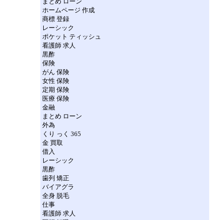
まとめ ローン
ホームページ 作成
商標 登録
レーシック
ポケット ティッシュ
看護師 求人
黒酢
保険
がん 保険
女性 保険
定期 保険
医療 保険
金融
まとめ ローン
外為
くり っく 365
金 買取
借入
レーシック
黒酢
歯列 矯正
バイアグラ
全身 脱毛
仕事
看護師 求人