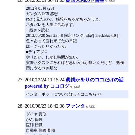
2012/05/21 06:41:05
島国大和のド畜生
2012年05月 (23)
ガンダムUC5 感想
PS3で見たので。感想をちゃかちゃかっと。
ネタバレを大量に含みます。
... 続きを読む
2012/05/20 Sun 23:48 固定リンク| 日記| TrackBack:0 | |
色々あって疲れ果てたの日記
はーぐったりぐったり。
■ディアブロ
やりたい。しかし時間が無い。
実際ハクスラにそれほど思い入れが無いんだけど、勉強
用にやるべき類な
2010/12/24 11:15:24
眞鍋かをりのココだけの話
powered by ココログ
インターポットについて詳しくはこちら >>
2010/08/23 18:42:38
ファンタ
ダイヤ 買取
がん 保険
医師 転職
自動車 保険 見積