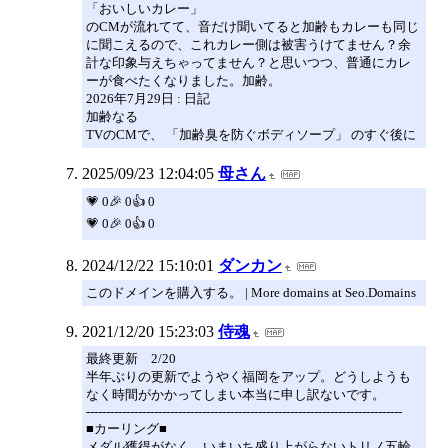
「おいしいカレー」
のCMが流れてて、音だけ聞いてると加齢もカレーも同じ
に聞こえるので、これカレー側は被害うけてません？余
計な印象与えちゃってません？と思いつつ、普通にカレ
ーが食べたくなりました。加齢。
2026年7月29日 : 日記
加齢なる
TVのCMで、 「加齢臭を防ぐボディソープ」 のすぐ後に
2025/09/23 12:04:05
母さん
💗 0🎉 0👍 0
💗 0🎉 0👍 0
2024/12/22 15:10:01
ダンカン
このドメインを購入する。 | More domains at Seo.Domains
2021/12/20 15:23:03
侍魂
最終更新 2/20
半年ぶりの更新でようやく福岡をアップ。どうしようも
なく時間がかかってしまい本当に申し訳ないです。
-------------------------------------------------------------------------------
■カーリング■
メダル獲得がなく、いまいち盛り上がらないトリノ五輪