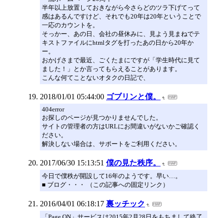
半年以上放置しておきながら今さらどのツラ下げてって
感はあるんですけど、それでも20年は20年ということで
一応のカウントを。
そっかー、あの日、会社の昼休みに、見よう見まねでテ
キストファイルにhtmlタグを打ったあの日から20年か
ー。
おかげさまで最近、ごくたまにですが「学生時代に見て
ました！」とか言ってもらえることがあります。
こんな何てことないオタクの日記で、
2018/01/01 05:44:00
ゴブリンと僕。
404error
お探しのページが見つかりませんでした。
サイトの管理者の方はURLにお間違いがないかご確認く
ださい。
解決しない場合は、サポートをご利用ください。
2017/06/30 15:13:51
僕の見た秩序。
今日で僕秩が開設して16年のようです。早い…。
■ ブログ・・・ （この記事への固定リンク）
2016/04/01 06:18:17
裏ッチック
「Page ON」サービスは2015年2月28日をもちまして終了