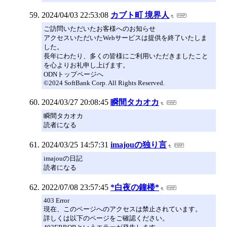
2024/04/03 22:53:08
カブト町 境界人
ご訪問いただいたお客様へのお知らせ
アクセスいただいたWebサービスは提供を終了いたしま
した。
長年にわたり、多くの皆様にご利用いただきましたこと
を心よりお礼申し上げます。
ODNトップページへ
©2024 SoftBank Corp. All Rights Reserved.
2024/03/27 20:08:45
瞬間タカオカ
瞬間タカオカ
読者になる
2024/03/25 14:57:31
imajouの独り言
imajouの日記
読者になる
2022/07/08 23:57:45
*白夜の鐘楼*
403 Error
現在、このページへのアクセスは禁止されています。
詳しくは以下のページをご確認ください。