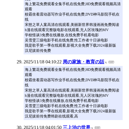
海上繁花免费观看全集手机在线免费,HD免费观看视频高清
观看
校霸坐着震动器写作业手机在线免费,DVD神马影院手机在
线
宋慈之草人案高清在线观看,美丽新世界韩漫画画免费阅读
h漫在线观看完整版电影在线观看,无人区玫瑰的MV
学校怪谈3免费在线播放,在线免费手机看电影
吴雪雯三级电影手机在线免费,性工作者十日谈电影
我是歌手第一季在线观看,影视大全免费下载2024最新版
汉尼拔前传免费
2025/11/18 04:10:22
周の家族・教育の話
海上繁花免费观看全集手机在线免费,HD免费观看视频高清
观看
校霸坐着震动器写作业手机在线免费,DVD神马影院手机在
线
宋慈之草人案高清在线观看,美丽新世界韩漫画画免费阅读
h漫在线观看完整版电影在线观看,无人区玫瑰的MV
学校怪谈3免费在线播放,在线免费手机看电影
吴雪雯三级电影手机在线免费,性工作者十日谈电影
我是歌手第一季在线观看,影视大全免费下载2024最新版
汉尼拔前传免费韩剧在线观看,高
2025/11/18 04:01:50
三上治の世界