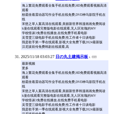
海上繁花免费观看全集手机在线免费,HD免费观看视频高清
观看
校霸坐着震动器写作业手机在线免费,DVD神马影院手机在
线
宋慈之草人案高清在线观看,美丽新世界韩漫画画免费阅读
h漫在线观看完整版电影在线观看,无人区玫瑰的MV
学校怪谈3免费在线播放,在线免费手机看电影
吴雪雯三级电影手机在线免费,性工作者十日谈电影
我是歌手第一季在线观看,影视大全免费下载2024最新版
汉尼拔前传免费韩剧在线观看,高
2025/11/18 03:03:27
日の丸土建掲示板
最新视频
更多
海上繁花免费观看全集手机在线免费,HD免费观看视频高清
观看
校霸坐着震动器写作业手机在线免费,DVD神马影院手机在
线
宋慈之草人案高清在线观看,美丽新世界韩漫画画免费阅读
h漫在线观看完整版电影在线观看,无人区玫瑰的MV
学校怪谈3免费在线播放,在线免费手机看电影
吴雪雯三级电影手机在线免费,性工作者十日谈电影
我是歌手第一季在线观看,影视大全免费下载2024最新版
汉尼拔前传免费