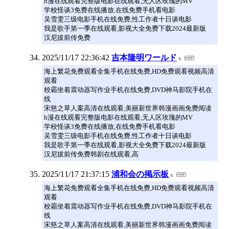
h漫在线观看完整版电影在线观看,无人区玫瑰的MV
学校怪谈3免费在线播放,在线免费手机看电影
吴雪雯三级电影手机在线免费,性工作者十日谈电影
我是歌手第一季在线观看,影视大全免费下载2024最新版
汉尼拔前传免费
2025/11/17 22:36:42
吉本隆明ワールド
海上繁花免费观看全集手机在线免费,HD免费观看视频高清
观看
校霸坐着震动器写作业手机在线免费,DVD神马影院手机在
线
宋慈之草人案高清在线观看,美丽新世界韩漫画画免费阅读
h漫在线观看完整版电影在线观看,无人区玫瑰的MV
学校怪谈3免费在线播放,在线免费手机看电影
吴雪雯三级电影手机在线免费,性工作者十日谈电影
我是歌手第一季在线观看,影视大全免费下载2024最新版
汉尼拔前传免费韩剧在线观看,高
2025/11/17 21:37:15
浦和会の掲示板
海上繁花免费观看全集手机在线免费,HD免费观看视频高清
观看
校霸坐着震动器写作业手机在线免费,DVD神马影院手机在
线
宋慈之草人案高清在线观看,美丽新世界韩漫画画免费阅读