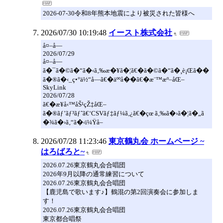
2026-07-30令和8年熊本地震により被災された皆様へ
2026/07/30 10:19:48
イースト株式会社
å¤–å­—
2026/07/29
å¤–å­—
ã�¯ã�©ã�“ã�‹ã‚‰æ�¥ã�¦ã€�ã�©ã�“ã�¸è¡Œã��
ã�®ã�‹_ç•°ä½“å­—ã€�äººå��ã€�æ¨™æº–åŒ–
SkyLink
2026/07/28
ã€�æ¥­å‹™åŠ¹çŽ‡åŒ–
ã�®ãƒ’ãƒ³ãƒˆã€‘CSVãƒ‡ãƒ¼ã‚¿ã€�çœ ã‚‰ã�›ã�¦ã�„ã
�¾ã�›ã‚“ã�‹ï¼Ÿå–
2026/07/28 11:23:46
東京鶴丸会 ホームページ ~
はろばろと~
2026.07.26東京鶴丸会合唱団
2026年9月以降の通常練習について
2026.07.26東京鶴丸会合唱団
【鹿児島で歌います♪】鶴混の第2回演奏会に参加しま
す！
2026.07.26東京鶴丸会合唱団
東京都合唱祭