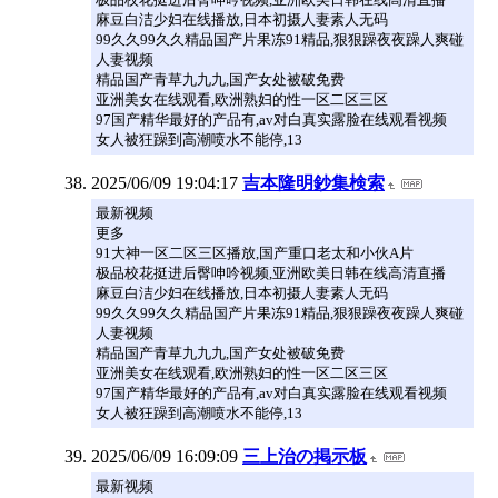
麻豆白洁少妇在线播放,日本初摄人妻素人无码
99久久99久久精品国产片果冻91精品,狠狠躁夜夜躁人爽碰
人妻视频
精品国产青草九九九,国产女处被破免费
亚洲美女在线观看,欧洲熟妇的性一区二区三区
97国产精华最好的产品有,av对白真实露脸在线观看视频
女人被狂躁到高潮喷水不能停,13
2025/06/09 19:04:17
吉本隆明鈔集検索
最新视频
更多
91大神一区二区三区播放,国产重口老太和小伙A片
极品校花挺进后臀呻吟视频,亚洲欧美日韩在线高清直播
麻豆白洁少妇在线播放,日本初摄人妻素人无码
99久久99久久精品国产片果冻91精品,狠狠躁夜夜躁人爽碰
人妻视频
精品国产青草九九九,国产女处被破免费
亚洲美女在线观看,欧洲熟妇的性一区二区三区
97国产精华最好的产品有,av对白真实露脸在线观看视频
女人被狂躁到高潮喷水不能停,13
2025/06/09 16:09:09
三上治の掲示板
最新视频