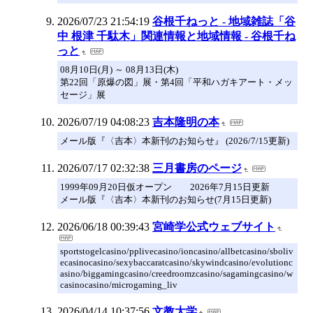
2026/07/23 21:54:19
谷根千ねっと - 地域雑誌「谷
中 根津 千駄木」関連情報と地域情報 - 谷根千ね
っと
08月10日(月) ～ 08月13日(木)
第22回「原爆の図」展・第4回「平和ハガキアート・メッ
セージ」展
2026/07/19 04:08:23
吉本隆明の本
メール版『〈吉本〉本新刊のお知らせ』 (2026/7/15更新)
2026/07/17 02:32:38
三月書房のページ
1999年09月20日仮オープン 2026年7月15日更新
メール版『〈吉本〉本新刊のお知らせ(7月15日更新)
2026/06/18 00:39:43
宮崎学公式ウェブサイト
sportstogelcasino/pplivecasino/ioncasino/allbetcasino/sboliv
ecasinocasino/sexybaccaratcasino/skywindcasino/evolutionc
asino/biggamingcasino/creedroomzcasino/sagamingcasino/w
casinocasino/microgaming_liv
2026/04/14 10:37:56
文教大学