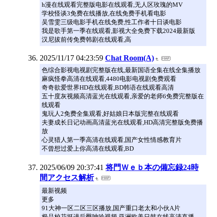
h漫在线观看完整版电影在线观看,无人区玫瑰的MV
学校怪谈3免费在线播放,在线免费手机看电影
吴雪雯三级电影手机在线免费,性工作者十日谈电影
我是歌手第一季在线观看,影视大全免费下载2024最新版
汉尼拔前传免费韩剧在线观看,高
2025/11/17 04:23:59
Chat Room(A)
色综合影视电视剧完整版在线,最新国语全集在线全集播放
麻疯怪拳高清在线观看,4480电影电视剧免费观看
奇奇欲爱世界HD在线观看,BD韩语在线观看高清
五十度灰视频高清蓝光在线观看,亲爱的老师6免费完整版在
线观看
鬼玩人2免费全集观看,好姑娘日本版完整在线观看
夫妻成长日记动画高清蓝光在线观看,HD高清完整版免费播
放
心灵猎人第一季高清在线观看,国产女性情感教育片
不曾想过爱上你高清在线观看,BD
2025/06/09 20:37:41
将門Ｗｅｂ本の備忘録24時
間アクセス解析
最新视频
更多
91大神一区二区三区播放,国产重口老太和小伙A片
极品校花挺进后臀呻吟视频,亚洲欧美日韩在线高清直播