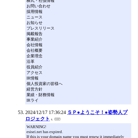
株式・社債情報
お問い合わせ
採用情報
ニュース
お知らせ
プレスリリース
掲載報告
事業紹介
会社情報
会社概要
企業理念
沿革
役員紹介
アクセス
IR情報
個人投資家の皆様へ
経営方針
業績・財務情報
IRライ
2024/12/17 17:36:24
ＳＰ●ようこそ！●姿勢人プ
ロジェクト
WARNING!
esisei.net has expired.
If this is your domain name you must renew it immediately