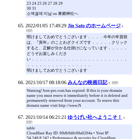
23 24 25 26 27 28 29
30 31
소액결제 미납 on 東郷神社へ
2022/01/05 17:49:29
Jin Sato のホームページ
明けましておめでとうございます．．．．今年の年賀状
は、『寅年』のことわざクイズです．．．．．クリック
すると、正解が分かる仕掛けになっています．．．．．
どうぞお楽しみくださ
い．．．．．．．．．．．．．．．．．．．．．．．．
．．．．．．．．．．．．．．．．
明けましておめでとうございます
2021/10/17 08:18:06
みんなの映画日記
Warning! hon-pro.com has expired. If this is your domain
name you must renew it immediately before it is deleted and
permanently removed from your account. To renew this
domain name visit http://www.N
2021/10/14 06:21:21
ゆうげい社へようこそ！
table
Cloudflare Ray ID: 69db9dfc69a0204a • Your IP:
54.249.8.242 • Performance & security by Cloudflare