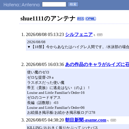
shue1111のアンテナ
2026/08/08 05:13:23
シルフェニア
2026/08/08
▼【18禁】今からあなたはハイグレ人間です。/水泳部の場
2026/08/05 16:03:36
あの作品のキャラがルイズに召喚
使い魔のゼロ
ゼロな提督-29 a
ラスボスだった使い魔
帝王（貴族）に逃走はない（のよ）！
Louise and Little Familiar’s Order-16
ゼロのコードギアス
長編（話数順）-03
Louise and Little Familiar’s Order-06
お絵描き掲示板/お絵かき掲示板ログ/278
2026/08/05 04:38:20
朝目新聞-asame.com
KILLING /おおきく振りかぶって /ハナバス