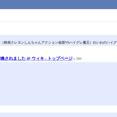
合（映画クレヨンしんちゃんアクション仮面VSハイグレ魔王）れいわのハイ
されました @ ウィキ - トップページ