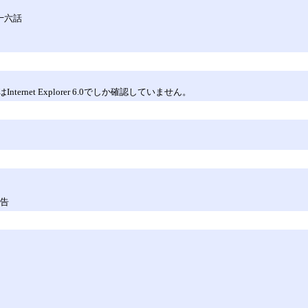
十六話
ブページはInternet Explorer 6.0でしか確認していません。
。
報告