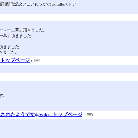
信記念フェア (8/5まで) :kindleストア
十～十二幕」頂きました。
一幕」頂きました。
。
頂きました。
きました。
 トップページ
す。
れたようです@wiki - トップページ