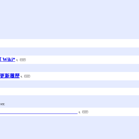
iki*
 更新履歴
er.
刊晶