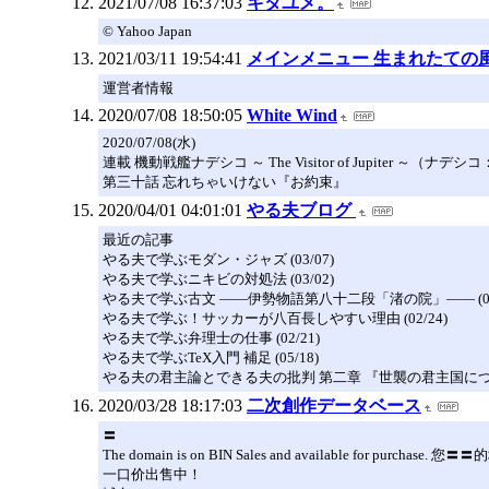
2021/07/08 16:37:03
キタユメ。
© Yahoo Japan
2021/03/11 19:54:41
メインメニュー 生まれたての
運営者情報
2020/07/08 18:50:05
White Wind
2020/07/08(水)
連載 機動戦艦ナデシコ ～ The Visitor of Jupiter ～（
第三十話 忘れちゃいけない『お約束』
2020/04/01 04:01:01
やる夫ブログ
最近の記事
やる夫で学ぶモダン・ジャズ (03/07)
やる夫で学ぶニキビの対処法 (03/02)
やる夫で学ぶ古文 ――伊勢物語第八十二段「渚の院」―― (02/
やる夫で学ぶ！サッカーが八百長しやすい理由 (02/24)
やる夫で学ぶ弁理士の仕事 (02/21)
やる夫で学ぶTeX入門 補足 (05/18)
やる夫の君主論とできる夫の批判 第二章 『世襲の君主国について』
2020/03/28 18:17:03
二次創作データベース
〓
The domain is on BIN Sales and available for purc
一口价出售中！