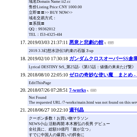
域名Domain Name:ii2.cc
售价Listing Price:CNY 1000.00
立即〓〓>> BUY NOW>>
域名交易方式：
〓系我〓
QQ：99362012
TEL：I53-4325-4I4
2019/03/03 21:37:11
悪意と悲劇の館
2019.3.3幻想水滸伝5約束の石版３up
2019/02/10 17:30:18
ガンダムクロスオーバーSS倉庫 W
Lyrical DESTINY StS_第25話-《第15話：値価の来未たげ繋》
2018/08/10 22:05:10
ゼロの奇妙な使い魔 まとめ -
EditThisPage
2018/07/26 07:28:51
7-works
Not Found
The requested URL /7-works/main.html was not found on this serv
2018/06/27 10:22:10
週
クーポン多数！お買い物マラソン
NEWS小山 活動再開 本木雅弘の長男 デビュー
全社員に、総額10億円「腹が立つ」
すでに中国人の爆買いの餌食に