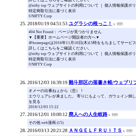
@nifty top ウェブサイトの利用について ｜ 個人情報保護ポ
特定商取引法に基づく表示
©NIFTY Corp
2018/01/19 04:51:53
ユグラシの根っこ！
404 Not Found： ページが見つかりません
▼【重要】ホームページ開設者の方へ▼
＠homepageは2016年11月10日(木)15時をもちま
詳しくはこちらをご確認ください。
@nifty top ウェブサイトの利用について ｜ 個人情報保護ポ
特定商取引法に基づく表示
©NIFTY Corp
2016/12/03 16:39:19
難斗那区の落書き帳/ウェブリ
オメーの出番ねぇから（悲）！
エウリュアレが来ました。 寄りにもよって、ガウェイン倒し
を見る
2016/12/03 15:22
2016/12/01 10:00:12
廃人への人生岐路
その他 web漫画 (15)
2016/03/13 20:21:28
ＡＮＧＥＬＦＲＵＩＴＳ