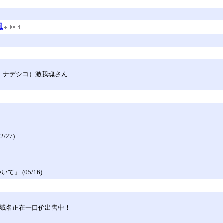
風
ナデシコ：ナデシコ）激我魂さん
27)
 (05/16)
hase. 您〓〓的域名正在一口价出售中！