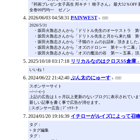
『邦画プレゼン女子高生 邦キチ！ 映子さん』 最大52％OFF 新刊配
全巻99円均一 ゼノン
2026/06/03 04:58:31
PAINWEST
2026/5/31
・坂田火魯志さんから「ドリトル先生のオーケストラ 第
・坂田火魯志さんから「ドリトル先生と月から来た猫 第
・坂田火魯志さんから「子猫のトムのお話Ⅲ」頂きました
・坂田火魯志さんから「オズのドロシー 第十～十二幕」
・坂田火魯志さんから「オズの魔法の谷 第一～五幕」頂
2025/10/18 03:17:18
リリカルなのはクロスSS倉庫 -
いいね！
2024/06/22 21:42:40
ぷん太のにゅーす
スポンサーサイト
--/--/--(--)
上記の広告は１ヶ月以上更新のないブログに表示されていま
新しい記事を書く事で広告が消せます。
| スポンサー広告 | ﾌﾞｯｸﾏｰｸ
2024/01/20 19:16:39
イチローがルイズによって召喚さ
タグ：
+ タグ編集
タグ：