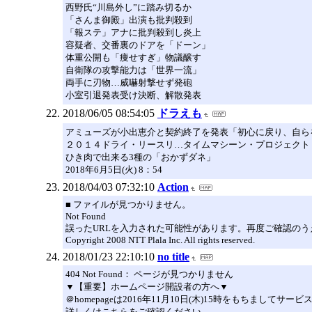
西野氏“川島外し”に踏み切るか
「さんま御殿」出演も批判殺到
「報ステ」アナに批判殺到し炎上
容疑者、交番裏のドアを「ドーン」
体重公開も「痩せすぎ」物議醸す
自衛隊の攻撃能力は「世界一流」
両手に刃物…威嚇射撃せず発砲
小室引退発表受け決断、解散発表
2018/06/05 08:54:05
ドラえも
アミューズが小出恵介と契約終了を発表「初心に戻り、自ら
２０１４ドライ・リースリ…タイムマシーン・プロジェクト
ひき肉で出来る3種の「おかずダネ」
2018年6月5日(火) 8：54
2018/04/03 07:32:10
Action
■ ファイルが見つかりません。
Not Found
誤ったURLを入力された可能性があります。再度ご確認のう
Copyright 2008 NTT Plala Inc. All rights reserved.
2018/01/23 22:10:10
no title
404 Not Found： ページが見つかりません
▼【重要】ホームページ開設者の方へ▼
＠homepageは2016年11月10日(木)15時をもちま
詳しくはこちらをご確認ください。