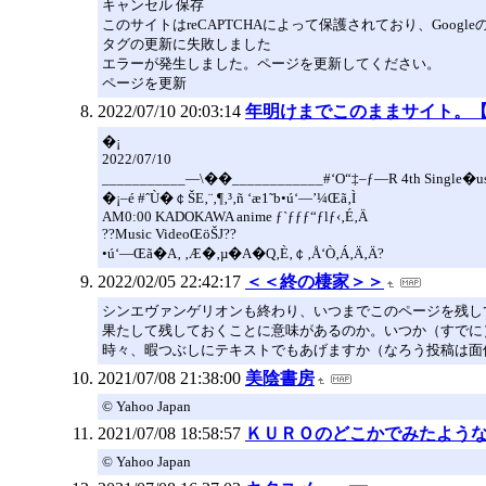
キャンセル 保存
このサイトはreCAPTCHAによって保護されており、Googl
タグの更新に失敗しました
エラーが発生しました。ページを更新してください。
ページを更新
2022/07/10 20:03:14
年明けまでこのままサイト。
�¡
2022/07/10
___________—\��____________#‘O“‡–ƒ—R 4th Single�u
�¡–é #ˆÙ�￠ŠE‚¨‚¶‚³‚ñ ‘æ1˜b•ú‘—’¼Œã‚Ì
AM0:00 KADOKAWA anime ƒ`ƒƒƒ“ƒlƒ‹‚É‚Ä
??Music VideoŒöŠJ??
•ú‘—Œã�A‚ ‚Æ�­‚µ�A�Q‚È‚￠‚Å‘Ò‚Á‚Ä‚Ä?
2022/02/05 22:42:17
＜＜終の棲家＞＞
シンエヴァンゲリオンも終わり、いつまでこのページを残し
果たして残しておくことに意味があるのか。いつか（すでに
時々、暇つぶしにテキストでもあげますか（なろう投稿は面
2021/07/08 21:38:00
美陰書房
© Yahoo Japan
2021/07/08 18:58:57
ＫＵＲＯのどこかでみたよう
© Yahoo Japan