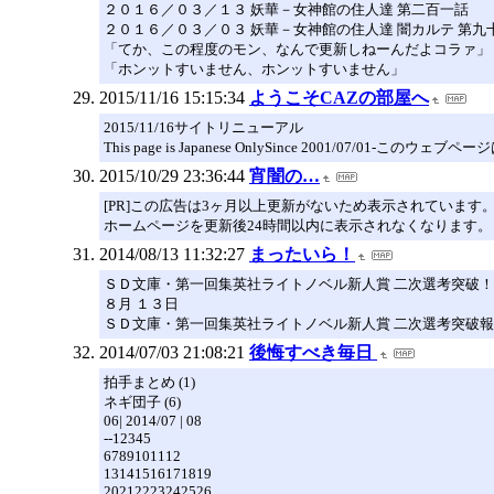
２０１６／０３／１３ 妖華－女神館の住人達 第二百一話
２０１６／０３／０３ 妖華－女神館の住人達 闇カルテ 第九
「てか、この程度のモン、なんで更新しねーんだよコラァ」
「ホンットすいません、ホンットすいません」
2015/11/16 15:15:34
ようこそCAZの部屋へ
2015/11/16サイトリニューアル
This page is Japanese OnlySince 2001/07/01-このウェ
2015/10/29 23:36:44
宵闇の…
[PR]この広告は3ヶ月以上更新がないため表示されています
ホームページを更新後24時間以内に表示されなくなります。
2014/08/13 11:32:27
まったいら！
ＳＤ文庫・第一回集英社ライトノベル新人賞 二次選考突破！
８月 １３日
ＳＤ文庫・第一回集英社ライトノベル新人賞 二次選考突破
2014/07/03 21:08:21
後悔すべき毎日
拍手まとめ (1)
ネギ団子 (6)
06| 2014/07 | 08
--12345
6789101112
13141516171819
20212223242526