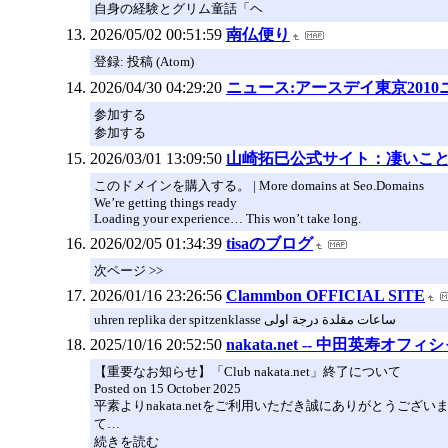
自身の経験とグリム童話「ヘ
2026/05/02 00:51:59
南仏便り
登録: 投稿 (Atom)
2026/04/30 04:29:20
ニュース:アースデイ東京2010
参加する
参加する
2026/03/01 13:09:50
山崎拓巳公式サイト：凄いこ
このドメインを購入する。 | More domains at Seo.Domains
We’re getting things ready
Loading your experience… This won’t take long.
2026/02/05 01:34:39
tisaのブログ
次ページ >>
2026/01/16 23:26:56
Clammbon OFFICIAL SITE
uhren replika der spitzenklasse ساعات مقلدة درجة اولى
2025/10/16 20:52:50
nakata.net -- 中田英寿オ
【重要なお知らせ】「Club nakata.net」終了について
Posted on 15 October 2025
平素よりnakata.netをご利用いただき誠にありがとうございま
て…
続きを読む