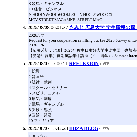
8 競馬・ギャンブル
10 経営・ビジネス
N.HOOLYWOOD★COLLEC.. N.HOOLYWOODコ...
MOV-STREET MAGAZINE- STREET MAG...
2026/08/08 06:01:37
もみじ 広島大学 学生情報の森 M
2026/8/7
Request for your cooperation in filling out the 2026 Survey of L
2026/8/6
【応募〆切：8/18】2026年度中日友好大学生訪中団 参加
【受講生募集】夏期英語集中講座（ミニ留学）/ Summer Intensive E
2026/08/07 17:00:51
REFLEXION
1 投資
2 韓国語
3 法律・裁判
4 スクール・セミナー
5 スピリチュアル
6 病気・闘病
7 競馬・ギャンブル
8 受験・勉強
9 政治・経済
10 フィギュア
2026/08/07 15:42:23
IBIZA BLOG
1 メンタル