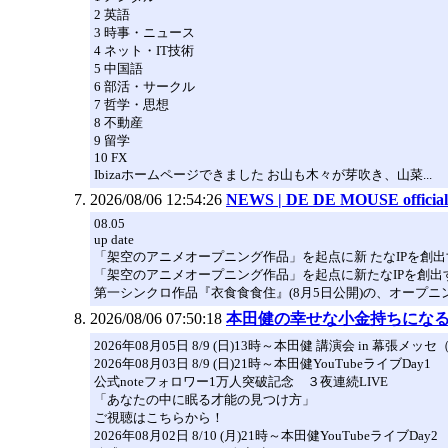
2 英語
3 時事・ニュース
4 ネット・IT技術
5 中国語
6 部活・サークル
7 哲学・思想
8 不動産
9 留学
10 FX
Ibizaホームページできました お山も木々が芽吹き、山菜...
2026/08/06 12:54:26
NEWS | DE DE MOUSE official 
08.05
up date
「架空のアニメオープニング作品」を起点に新 たなIPを創出す
「架空のアニメオープニング作品」を起点に新たなIPを創
第一シンクロ作品『衣食食食住』(8月5日公開)の、オープニン
2026/08/06 07:50:18
本田健の幸せな小金持ちになる
2026年08月05日 8/9 (日)13時～本田健 講演会 in 幕張メッ
2026年08月03日 8/9 (日)21時～本田健YouTubeライブDay1
公式noteフォロワー1万人突破記念 ３夜連続LIVE
「あなたの中に眠る才能の見つけ方」
ご視聴はこちらから！
2026年08月02日 8/10 (月)21時～本田健YouTubeライブDay2