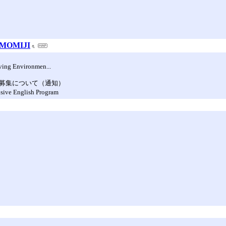
OMIJI
iving Environmen...
者募集について（通知）
nglish Program