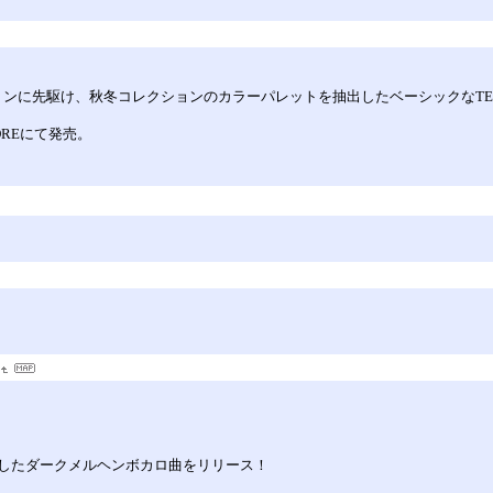
7 A/Wコレクションに先駆け、秋冬コレクションのカラーパレットを抽出したベーシック
STOREにて発売。
したダークメルヘンボカロ曲をリリース！