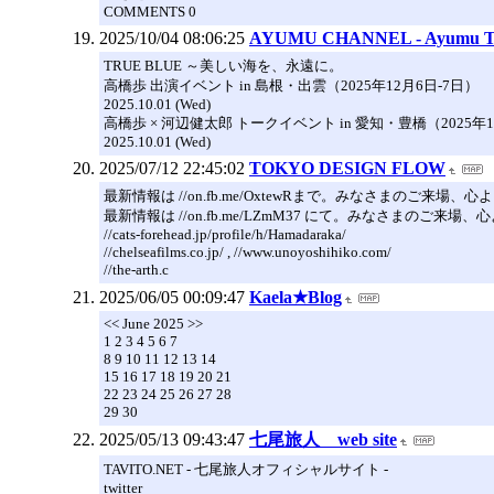
COMMENTS 0
2025/10/04 08:06:25
AYUMU CHANNEL - Ayumu Taka
TRUE BLUE ～美しい海を、永遠に。
高橋歩 出演イベント in 島根・出雲（2025年12月6日-7日）
2025.10.01 (Wed)
高橋歩 × 河辺健太郎 トークイベント in 愛知・豊橋（2025年1
2025.10.01 (Wed)
2025/07/12 22:45:02
TOKYO DESIGN FLOW
最新情報は //on.fb.me/OxtewRまで。みなさまのご来場
最新情報は //on.fb.me/LZmM37 にて。みなさまのご来
//cats-forehead.jp/profile/h/Hamadaraka/
//chelseafilms.co.jp/ , //www.unoyoshihiko.com/
//the-arth.c
2025/06/05 00:09:47
Kaela★Blog
<< June 2025 >>
1 2 3 4 5 6 7
8 9 10 11 12 13 14
15 16 17 18 19 20 21
22 23 24 25 26 27 28
29 30
2025/05/13 09:43:47
七尾旅人 web site
TAVITO.NET - 七尾旅人オフィシャルサイト -
twitter