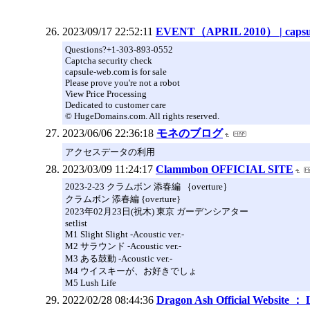
2023/09/17 22:52:11
EVENT（APRIL 2010） | caps
Questions?+1-303-893-0552
Captcha security check
capsule-web.com is for sale
Please prove you're not a robot
View Price Processing
Dedicated to customer care
© HugeDomains.com. All rights reserved.
2023/06/06 22:36:18
モネのブログ
アクセスデータの利用
2023/03/09 11:24:17
Clammbon OFFICIAL SITE
2023-2-23 クラムボン 添春編 ｛overture｝
クラムボン 添春編 {overture}
2023年02月23日(祝木) 東京 ガーデンシアター
setlist
M1 Slight Slight -Acoustic ver.-
M2 サラウンド -Acoustic ver.-
M3 ある鼓動 -Acoustic ver.-
M4 ウイスキーが、お好きでしょ
M5 Lush Life
2022/02/28 08:44:36
Dragon Ash Official Website