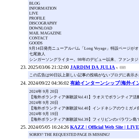
BLOG
INFORMATION
LIVE
PROFILE
DISCOGRAPHY
DOWNLOAD
MAIL MAGAZINE
CONTACT
GOODS
9月14日発売ニューアルバム「Long Voyage」特設ページが
七尾旅人
シンガーソングライター。98年のデビュー以来、ファンタ
2025/03/06 21:32:00
JARDIM DA JULIA
この広告は90日以上新しい記事の投稿がないブログに表示
2024/09/22 04:36:02
有給インターンシップ|海外イン
2024年 9月 20日
【海外ボランティア体験談Vol.41】ラオスでボランティア
2024年 9月 20日
【海外ボランティア体験談Vol.40】インドネシアのウミガ
2024年 9月 19日
【海外ボランティア体験談Vol.39】フィリピンのパラワン
2024/05/05 16:24:26
KAZZ | Official Web Site | LIV
SORRY! THE REQUESTED PAGE IS MISSING!