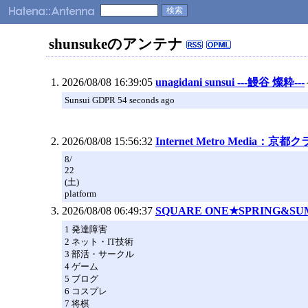
shunsukeのアンテナ
2026/08/08 16:39:05
unagidani sunsui ---鰻谷 燦粋---
Sunsui GDPR 54 seconds ago
2026/08/08 15:56:32
Internet Metro Media：京
8/
22
(土)
platform
2026/08/08 06:49:37
SQUARE ONE★SPRING&SUMM
1 発達障害
2 ネット・IT技術
3 部活・サークル
4 ゲーム
5 ブログ
6 コスプレ
7 将棋