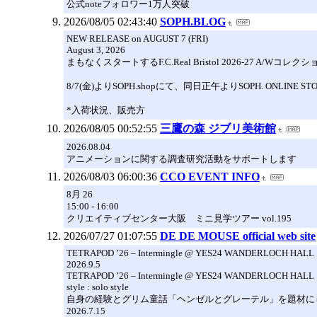
公式noteフォロワー1万人突破
2026/08/05 02:43:40
SOPH.BLOG
NEW RELEASE on AUGUST 7 (FRI)
August 3, 2026
まもなくスタートするF.C.Real Bristol 2026-2
⠀
8/7(金)よりSOPH.shopにて、同日正午よりSOPH. ONLINE 
⠀
*入荷状況、販売方
2026/08/05 00:52:55
三鷹の森 ジブリ美術館
2026.08.04
アニメーションに関する調査研究活動をサポートします
2026/08/03 06:00:36
CCO EVENT INFO
8月 26
15:00 - 16:00
クリエイティブセンター大阪 ミニ見学ツアー vol.195
2026/07/27 01:07:55
DE DE MOUSE official web site
TETRAPOD ’26 – Intermingle @ YES24 WANDERLOCH HALL
2026.9.5
TETRAPOD ’26 – Intermingle @ YES24 WANDERLOCH HALL
style : solo style
自身の経験とグリム童話「ヘンゼルとグレーテル」を題材に
2026.7.15