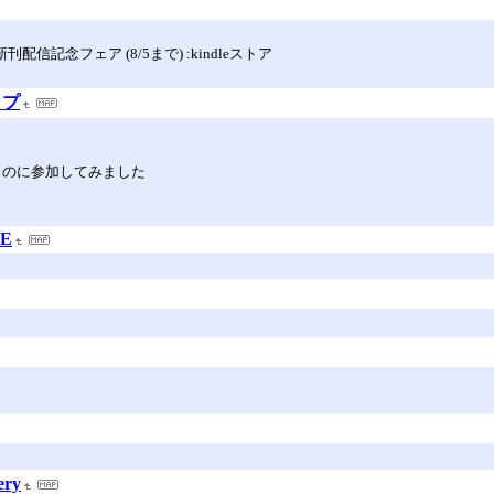
信記念フェア (8/5まで) :kindleストア
ップ
いうのに参加してみました
GE
ery