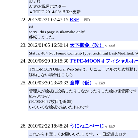
おまけ
A4のお風呂ポスター
▲TOPIC:2014/08/15 Top更新
2013/02/21 07:47:15
RSF
rsf
sorry...this page is sikamako only!
移転しました。
2012/01/05 16:50:14
天下御免（改）
Status: 404 Not Found Content-Type: text/html Last-Modified:
2010/06/29 13:15:30
TYPE-MOONオフィシャル
TYPE-MOON Official Web Siteは、リニューアルのため
移動しない場合はこちら
2010/03/30 23:49:33
倉庫（仮）
管理人が絵板に投稿したりしなかったりした絵の保管庫です
61-70/71-77
(10/03/30 77枚目を追加）
いろいろな絵板で描いたものです
2010/02/22 18:48:24
うにねこぺーじ
これからも宜しくお願いいたします。-→日記過去ログ