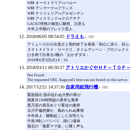
W杯 オーストラリアvsペルー
W杯 デンマークvsフランス
W杯 ナイジェリアvsアルゼンチン
W杯 アイスランドvsクロアチア
GACKT突然の報告に騒然、注意も
今年上半期のブレイク芸人
2018/06/05 08:54:05
ドラえも
アミューズが小出恵介と契約終了を発表「初心に戻り、自ら
２０１４ドライ・リースリ…タイムマシーン・プロジェクト
ひき肉で出来る3種の「おかずダネ」
2018年6月5日(火) 8：54
2018/03/11 06:50:57
アトリエかぐやＨＰ～ＴＯＰ
Not Found
The requested URL /kaguya01.htm was not found on this server.
2017/12/21 14:37:30
自家用紙飛行機
緊急脱出 指示従わぬ大勢の客が
残業月190時間超の異常な業界
貴乃花の発言めぐり緊迫の激突
太川不倫把握か、責められぬ事情
今年炎上・騒動起こした女性たち
午前3時にバリバリ…跡に3遺体
堀北の「激変ママ姿」に嘆く声も