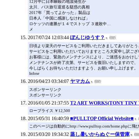
12月中に日本瞬殺の地震発生か
太川、バス旅引退巡る疑惑の真相
2017年「買ってよかった」製品は
日本人「中国に感謝しなければ」
ロケッツの連勝が１４でストップ ３連敗中…
メ
2017/07/24 12:03:44
ぽんじゆうす？
日頃より楽天のサービスをご利用いただきましてありがとう
サービスをご利用いただいておりますところ大変申し訳ござ
お客様には、緊急のメンテナンスにより、ご迷惑をおかけし
メンテナンスが終了次第、サービスを復旧いたしますので、
今しばらくお待ちいただけますよう、お願い申し上げます。
Infose
2016/04/23 03:34:07
ヤマカム
スポンサーリンク
スポンサーリンク
2016/01/05 21:37:55
T2 ART WORKS(TONY TINY
ロープライス ￥12,500
2015/05/31 16:40:59
■PULLTOP Official Website■
このページは自動的にhttp://www.pulltop.com/home.phpに
2015/03/20 19:34:32
蒸し暑いからぬぐー保管庫