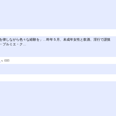
を律しながら色々な経験を」…昨年５月、未成年女性と飲酒、淫行で謹慎
・プルミエ・ク…
～