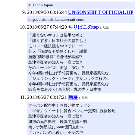
© Yahoo Japan
2018/09/30 03:16:44
UNiSONSHIFT OFFICIAL HP
http://unisonshift.amusecraft.com/
2018/06/27 07:44:20
ちりばこのtop
「産まない幸せ」は勝手な考え
「謝りすぎ」日本社会の息苦しさ
モロッコ猛抗議もVARでドロー
芸人「謙虚な姿勢無くした」謝罪
須藤“禁断暴露”で遺恨が再燃!?
島津容疑者の知人ら一様に驚き
そのクールビズ、実は「NG」？
今年4回の利上げ予想変更も、貿易摩擦悪化な…
『ジュラシック・パーク』少女レックス役の…
今年4回の利上げ予想変更も、貿易摩擦悪化な…
99店を飲み歩く! 東京駅・丸の内・日本橋
2018/06/27 03:17:21
画展
クーポン配布中！お買い物マラソン
『半青』ツイートに賛否 ベッキー交際に祝福殺到
島津容疑者の知人ら一様に驚き
逮捕の元自衛官、銃弾で意識不明
南シナ海監視に5600億円支出へ
「カトパンの元彼か」不安の声