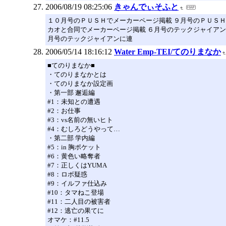
2006/08/19 08:25:06
きゃんでぃそふと
１０月号のＰＵＳＨでメーカーページ掲載 ９月号のＰＵＳＨ
カオと合同でメーカーページ掲載 ６月号のテックジャイアン
月号のテックジャイアンに連
2006/05/14 18:16:12
Water Emp-TEI/てのりまなか
■てのりまなか■
・てのりまなかとは
・てのりまなか設定画
・第一部 邂逅編
#1：未知との遭遇
#2：お仕事
#3：vs名前の無いヒト
#4：むしろどうやって…
・第二部 学内編
#5：in 胸ポケット
#6：黄色い略奪者
#7：正しくはYUMA
#8：ロボ疑惑
#9：イルファ仕込み
#10：タマねこ登場
#11：二人目の被害者
#12：逃亡の果てに
オマケ：#11.5