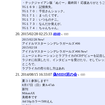
・テックジャイアン版「ぬぐー」最終回！ 応援ありがとう
TG１６９： 記憶喪失。
TG１７０： 千弦さんショック。
TG１７１： まったくです。
TG１７２： いつものナニ。
TG１７３： なんだか覚えが。
TG１７４： ちゃんちゃん。
2015/02/28 02:25:33
4040
2015/02/28 New!
アイドルマスター シンデレラガールズ #06
2015/02/18
アイドルマスター シンデレラガールズ #06 New!
ニュージェネレーションとラブライカのCDデビューを記念
ラジオに出演したり、インタビューを受けたり。そしてレッ
ところで。
ラブライカの売り出し方はあれ
2014/08/15 16:33:07
偽MIDI泥の会
夏コミ参加します!!
8月17日（日）東A-47ab
新刊
MikanAX
美柑本です
A4/16pカラー/500えん