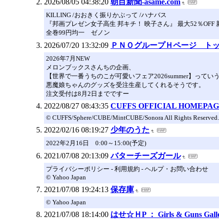
2026/08/05 04:38:20
朝目新聞-asame.com
KILLING /おおきく振りかぶって /ハナバス
『邦画プレゼン女子高生 邦キチ！ 映子さん』 最大52％OFF 新刊配
全巻99円均一 ゼノン
2026/07/20 13:32:09
ＰＮＯグループＨページ ト
2026年7月NEW
メロンブックスさんちの企画、
【世界で一番うちのこが可愛いフェア2026summer】って
悪魔娘ちゃんのグッズを受注生産してくれるそうです。
注文受付は8月2日までですー
2022/08/27 08:43:35
CUFFS OFFICIAL HOMEPA
© CUFFS/Sphere/CUBE/MintCUBE/Sonora All Rights Reserved.
2022/02/16 08:19:27
少年のうた
2022年2月16日 0:00～15:00(予定)
2021/07/08 20:13:09
バターチーズガール
プライバシーポリシー - 利用規約 - ヘルプ・お問い合わせ
© Yahoo Japan
2021/07/08 19:24:13
保存庫
© Yahoo Japan
2021/07/08 18:14:00
はせ☆ＨP ： Girls & Guns Gall