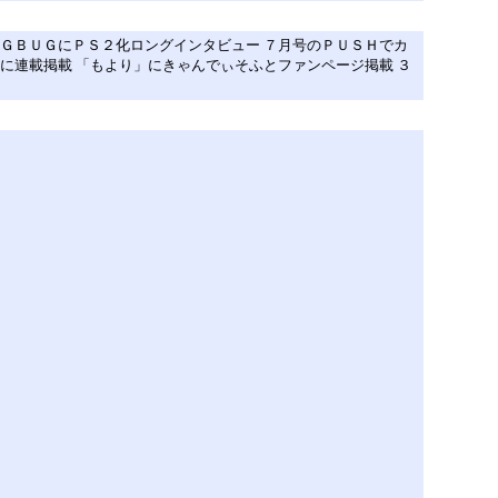
ＵＧＢＵＧにＰＳ２化ロングインタビュー ７月号のＰＵＳＨでカ
に連載掲載 「もより」にきゃんでぃそふとファンページ掲載 ３