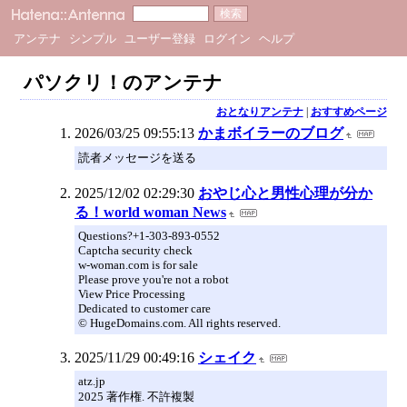
アンテナ
シンプル
ユーザー登録
ログイン
ヘルプ
パソクリ！のアンテナ
おとなりアンテナ
|
おすすめページ
2026/03/25 09:55:13
かまボイラーのブログ
読者メッセージを送る
2025/12/02 02:29:30
おやじ心と男性心理が分か
る！world woman News
Questions?+1-303-893-0552
Captcha security check
w-woman.com is for sale
Please prove you're not a robot
View Price Processing
Dedicated to customer care
© HugeDomains.com. All rights reserved.
2025/11/29 00:49:16
シェイク
atz.jp
2025 著作権. 不許複製