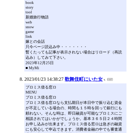
book
story
tool
新婚旅行物語
web
snow
game
link
嫁との会話
只今ページ読込み中・・・・・・・
暫くたっても記事が表示されない場合はリロード（再読
込み）してみて下さい。
2023年12月25日
■ MyMi
2023/01/23 14:38:27
歌舞伎町にいた女
プロミス借る窓ロ
MENU
プロミス借る窓ロ
プロミス借る窓ロなら支払期日が本日中で振り込む資金
が不足している場合の、時間も１５時を回って銀行にも
頼れない。そんな時は、即日融資が可能なプロミスにご
相談されてはいかがでしょうか。基本３６５日２４時間
お申し込みが出来ます。プロミス借る窓ロは急ぎの融資
にも安心して申込できます。消費者金融の中でも審査通