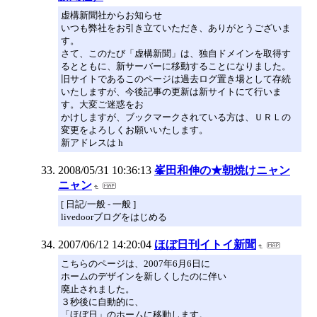
虚構新聞社からお知らせ
いつも弊社をお引き立ていただき、ありがとうございま
す。
さて、このたび「虚構新聞」は、独自ドメインを取得す
るとともに、新サーバーに移動することになりました。
旧サイトであるこのページは過去ログ置き場として存続
いたしますが、今後記事の更新は新サイトにて行いま
す。大変ご迷惑をお
かけしますが、ブックマークされている方は、ＵＲＬの
変更をよろしくお願いいたします。
新アドレスは h
2008/05/31 10:36:13
峯田和伸の★朝焼けニャン
ニャン
[ 日記/一般 - 一般 ]
livedoorブログをはじめる
2007/06/12 14:20:04
ほぼ日刊イトイ新聞
こちらのページは、2007年6月6日に
ホームのデザインを新しくしたのに伴い
廃止されました。
３秒後に自動的に、
「ほぼ日」のホームに移動します。