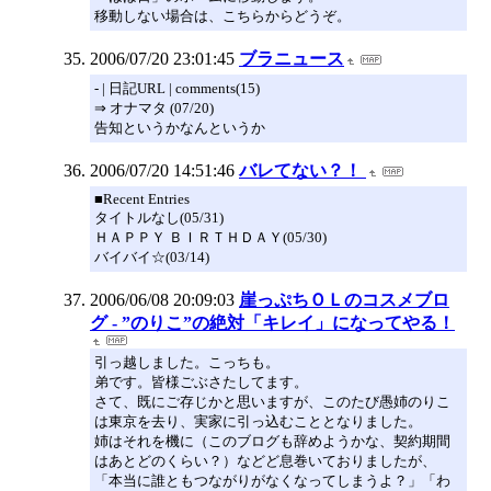
移動しない場合は、こちらからどうぞ。
2006/07/20 23:01:45
ブラニュース
- | 日記URL | comments(15)
⇒ オナマタ (07/20)
告知というかなんというか
2006/07/20 14:51:46
バレてない？！
■Recent Entries
タイトルなし(05/31)
ＨＡＰＰＹ ＢＩＲＴＨＤＡＹ(05/30)
バイバイ☆(03/14)
2006/06/08 20:09:03
崖っぷちＯＬのコスメブロ
グ - ”のりこ”の絶対「キレイ」になってやる！
引っ越しました。こっちも。
弟です。皆様ごぶさたしてます。
さて、既にご存じかと思いますが、このたび愚姉のりこ
は東京を去り、実家に引っ込むこととなりました。
姉はそれを機に（このブログも辞めようかな、契約期間
はあとどのくらい？）などど息巻いておりましたが、
「本当に誰ともつながりがなくなってしまうよ？」「わ