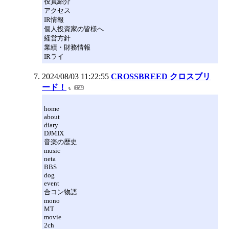
役員紹介
アクセス
IR情報
個人投資家の皆様へ
経営方針
業績・財務情報
IRライ
2024/08/03 11:22:55
CROSSBREED クロスブリ
ード！
home
about
diary
DJMIX
音楽の歴史
music
neta
BBS
dog
event
合コン物語
mono
MT
movie
2ch