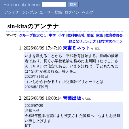
アンテナ
シンプル
ユーザー登録
ログイン
ヘルプ
sin-kitaのアンテナ
すべて
|
グループ指定なし
|
中学
|
小学
|
教科書会社
|
塾販
|
家販
|
教育委員会
おとなりアンテナ
|
おすすめページ
2026/08/09 17:47:10
東書Ｅネット
いまを教えることから、平和教育は始まる。長崎の被爆
者であり、長く小学校教諭を務めた山川剛（たけし）さ
ん（８９）の信念である。いまを知れば、子どもたちに
は“なぜ”が生まれる。答えを...
2026年8月9日
（いちからわかる！）小児脳幹グリオーマとは
2026年8月9日
2026/08/09 16:08:14
青葉出版
2026/07/29
お知らせ
令和8年熊本地震により被災された皆様へ、心よりお見舞
い申し上げます
ICT