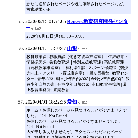
新たに追加されたページや既に削除されたページなど、
検索結果が正
2020/06/15 01:54:05
Benesse教育研究開発センタ
ー
2020年6月15日(月) 01:00～07:00
2020/04/13 13:10:47
山形
教育政策課 | 教職員課（働き方改革推進室） | 生涯教育・
学習振興課 | 義務教育課 │特別支援教育課 | 高校教育課
（高校改革推進室） | 福利厚生課 | スポーツ保健課（競技
力向上・アスリート育成推進室） | 県立図書館 | 教育セン
ター | 青年の家 | 朝日少年自然の家 | 金峰少年自然の家 | 飯
豊少年自然の家 | 神室少年自然の家 | 村山教育事務所 | 最
上教育事務所 | 置賜教育
2020/04/01 18:22:35
愛知
ホーム > お探しのページを見つけることができませんで
した。 404 - Not Found
お探しのページを見つけることができませんでした。
404 - Not Found
大変申し訳ありませんが、アクセスいただいたページ
は、移動または削除されている可能性があります。