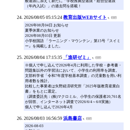
般選抜に加えて新たに「学校推薦型選抜・総合型選抜
（年内入試）」の過去問を搭載！
2026/08/05 05:15:24
教育出版WEBサイト
2026年08月04日 お知らせ
夏季休業のお知らせ
2026年08月03日 更新
小学校国語 「ラーニング・マウンテン」第15号『スイミ
ー』を掲載しました。
2026/08/04 17:15:35
「進研ゼミ」
※個人で申し込んで2026年4月に利用した学校・参考書・
問題集以外の学習法において、小学生の利用率を調査。
文部科学省「令和7年度学校基本調査」の児童数を用い利
用者数を推計。
比較した事業者は矢野経済研究所「2025年版教育産業白
書」をもとに選定。
（調査委託先：(株)マクロミル、小学生の保護者20,761名
が回答、インターネット調査で2026/6/4～6/8実施）
個人で申し込んで2026年4月
2026/08/03 16:56:59
浜島書店
2026-08-03