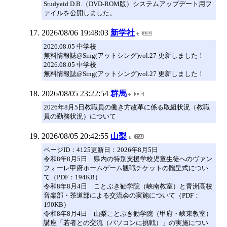
Studyaid D.B.（DVD-ROM版）システムアップデート用フ
ァイルを公開しました。
2026/08/06 19:48:03
新学社
2026.08.05 中学校
無料情報誌@Sing(アットシング)vol.27 更新しました！
2026.08.05 中学校
無料情報誌@Sing(アットシング)vol.27 更新しました！
2026/08/05 23:22:54
群馬
2026年8月5日教職員の働き方改革に係る取組状況（教職
員の勤務状況）について
2026/08/05 20:42:55
山梨
ページID：4125更新日：2026年8月5日
令和8年8月5日 県内の特別支援学校児童生徒へのヴァン
フォーレ甲府ホームゲーム観戦チケットの贈呈式につい
て（PDF：194KB）
令和8年8月4日 ことぶき勧学院（峡南教室）と青洲高校
音楽部・茶道部による交流会の実施について（PDF：
190KB）
令和8年8月4日 山梨ことぶき勧学院（甲府・峡東教室）
講座「若者との交流（パソコンに挑戦）」の実施につい