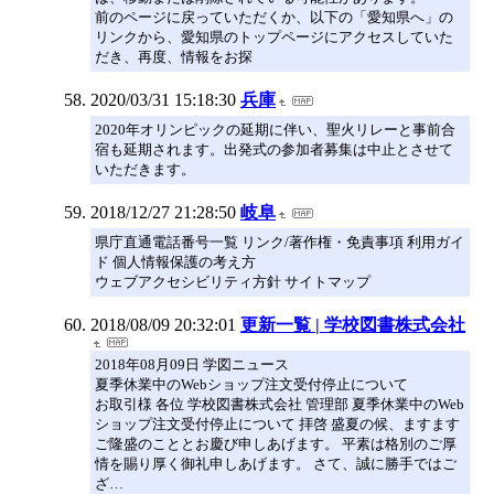
前のページに戻っていただくか、以下の「愛知県へ」の
リンクから、愛知県のトップページにアクセスしていた
だき、再度、情報をお探
2020/03/31 15:18:30
兵庫
2020年オリンピックの延期に伴い、聖火リレーと事前合
宿も延期されます。出発式の参加者募集は中止とさせて
いただきます。
2018/12/27 21:28:50
岐阜
県庁直通電話番号一覧 リンク/著作権・免責事項 利用ガイ
ド 個人情報保護の考え方
ウェブアクセシビリティ方針 サイトマップ
2018/08/09 20:32:01
更新一覧 | 学校図書株式会社
2018年08月09日 学図ニュース
夏季休業中のWebショップ注文受付停止について
お取引様 各位 学校図書株式会社 管理部 夏季休業中のWeb
ショップ注文受付停止について 拝啓 盛夏の候、ますます
ご隆盛のこととお慶び申しあげます。 平素は格別のご厚
情を賜り厚く御礼申しあげます。 さて、誠に勝手ではご
ざ…