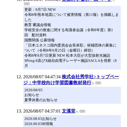
更新：8月7日 NEW
令和8年熊本地震について被害情報（第11報）を掲載しま
した
教育 審議会情報
学校安全の推進に関する有識者会議（令和8年度）第1
回 配付資料
国際関係 公募情報
「日本ユネスコ国内委員会会長表彰」候補団体の募集に
ついて（令和8年9月25日（金曜日）締切）
令和8年8月7日更新 NEW 松本大臣が大型放射光施設
SPring-8及びX線自由電子レーザー施設SACLAを視察（8
月
2026/08/07 04:47:34
株式会社秀学社>トップペー
ジ：中学校向け学習図書教材発行
2026/08/05
お知らせ
夏季休業のお知らせ
2026/08/07 04:37:01
文溪堂
2026.08.03お知らせ
2026.08.03IR情報