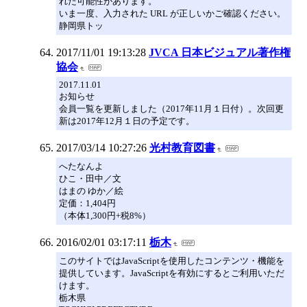
れた可能性があります。
いま一度、入力された URL が正しいかご確認ください。
静岡県トッ
2017/11/01 19:13:28
JVCA 日本ビジュアル著作権
協会
2017.11.01
お知らせ
会員一覧を更新しました（2017年11月１日付）。次回更
新は2017年12月１日の予定です。
2017/03/14 10:27:26
光村教育図書
へたなんよ
ひこ・田中／文
はまの ゆか／絵
定価：1,404円
（本体1,300円+税8%）
2016/02/01 03:17:11
栃木
このサイトではJavaScriptを使用したコンテンツ・機能を
提供しています。JavaScriptを有効にするとご利用いただ
けます。
栃木県