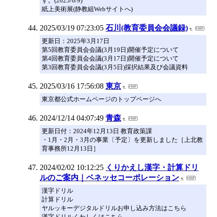
す。(2025/6/9)
紙上美術展(静教組Webサイトへ)
2025/03/19 07:23:05
石川(教育委員会会議録)
更新日：2025年3月17日
第5回教育委員会会議(3月19日)開催予定について
第4回教育委員会会議(3月17日)開催予定について
第3回教育委員会会議(3月5日)採択結果及び会議資料
2025/03/16 17:56:08
東京
東京都公式ホームページのトップページへ
2024/12/14 04:07:49
青森
更新日付：2024年12月13日 教育政策課
・1月・2月・3月の事業〔予定〕を更新しました［上北教
育事務所12月13日］
2024/02/02 10:12:25
くりかえし漢字・計算ドリ
ルのご案内｜ベネッセコーポレーション
漢字ドリル
計算ドリル
ヤルッキーデジタルドリルお申し込み方法はこちら
漢字ドリルくわしくはこちら