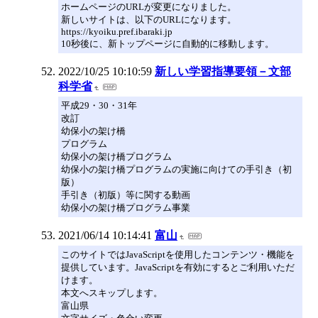
ホームページのURLが変更になりました。
新しいサイトは、以下のURLになります。
https://kyoiku.pref.ibaraki.jp
10秒後に、新トップページに自動的に移動します。
2022/10/25 10:10:59
新しい学習指導要領－文部
科学省
平成29・30・31年
改訂
幼保小の架け橋
プログラム
幼保小の架け橋プログラム
幼保小の架け橋プログラムの実施に向けての手引き（初
版）
手引き（初版）等に関する動画
幼保小の架け橋プログラム事業
2021/06/14 10:14:41
富山
このサイトではJavaScriptを使用したコンテンツ・機能を
提供しています。JavaScriptを有効にするとご利用いただ
けます。
本文へスキップします。
富山県