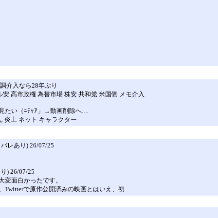
調介入なら28年ぶり
ドル安 高市政権 為替市場 株安 共和党 米国債 メモ介入
たい（ﾆﾁｬｱ」→動画削除へ…
ゃん 炎上 ネット キャラクター
り) 26/07/25
6/07/25
大変面白かったです。
witterで原作公開済みの映画とはいえ、初