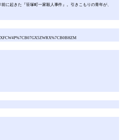
年前に起きた『笹塚町一家殺人事件』。引きこもりの青年が、
7CB0CZXFCW4P%7CB07GX5ZWRX%7CB0BHZM