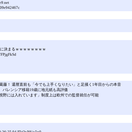
9.net
2009e942467c
いに決まるｗｗｗｗｗｗｗｗ
FPjgFkSd
葛藤！ 還暦直前も「今でも上手くなりたい」と足掻く1年目からの本音
 バレンシア移籍19歳に地元紙も高評価
視野には入れています」制度上は欧州での監督就任が可能
25.94 ID:QuN6/x5n0