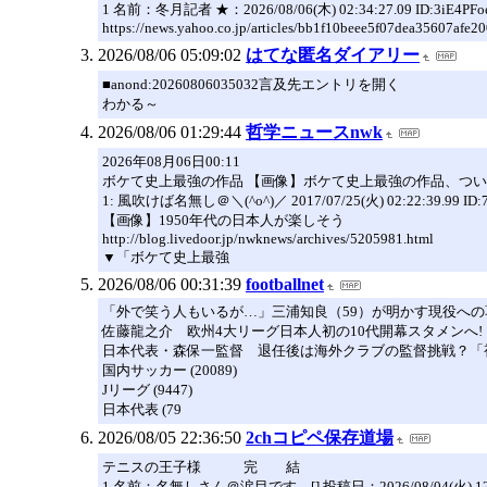
1 名前：冬月記者 ★：2026/08/06(木) 02:34:27.09 ID:3iE4PFoe
https://news.yahoo.co.jp/articles/bb1f10beee5f07dea35607afe
2026/08/06 05:09:02
はてな匿名ダイアリー
■anond:20260806035032言及先エントリを開く
わかる～
2026/08/06 01:29:44
哲学ニュースnwk
2026年08月06日00:11
ボケて史上最強の作品 【画像】ボケて史上最強の作品、つ
1: 風吹けば名無し＠＼(^o^)／ 2017/07/25(火) 02:22:39.99 ID:7
【画像】1950年代の日本人が楽しそう
http://blog.livedoor.jp/nwknews/archives/5205981.html
▼「ボケて史上最強
2026/08/06 00:31:39
footballnet
「外で笑う人もいるが…」三浦知良（59）が明かす現役への
佐藤龍之介 欧州4大リーグ日本人初の10代開幕スタメンへ!
日本代表・森保一監督 退任後は海外クラブの監督挑戦？「
国内サッカー (20089)
Jリーグ (9447)
日本代表 (79
2026/08/05 22:36:50
2chコピペ保存道場
テニスの王子様 完 結
1 名前：名無しさん＠涙目です。[] 投稿日：2026/08/04(火) 12:26: