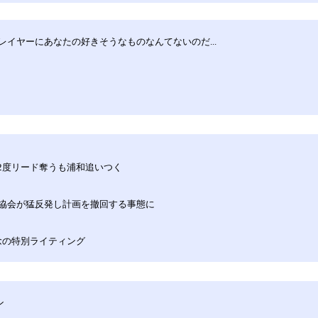
イヤーにあなたの好きそうなものなんてないのだ...
が2度リード奪うも浦和追いつく
各協会が猛反発し計画を撤回する事態に
念の特別ライティング
ン