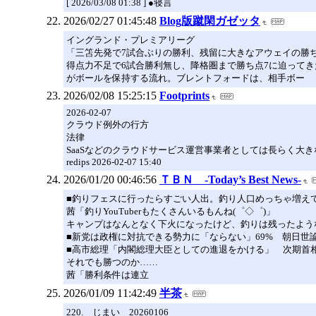
[ 2026/03/08 01:38 ] ●寝言
2026/02/27 01:45:48
Blog版蹴閑ガゼッタ
イングランド・プレミアリーグ
「三笘先発で7試合ぶりの勝利、残留に大きなアウェイの勝ち
得点力不足で6試合勝利無し、降格圏まで勝ち点7に迫ってき
がボールを保持する流れ。ブレントフォードは、相手ボー
2026/02/08 15:25:15
Footprints
2026-02-07
クラウド例外の行方
法律
SaaSなどのクラウドサービス運営事業者としては長らく大
redips 2026-02-07 15:40
2026/01/20 00:46:56
ＴＢＮ -Today’s Best News-
■釣りフェスに行ったらすごい人出。釣り人口めっちゃ増え
茜「釣りYouTuberもたくさんいるもんね(゜◇゜)」
キャンプはなんとなく下火になったけど、釣りは残ったよう
■新党は政権に対抗できる勢力に「ならない」69% 朝日世
■高市総理「内閣総理大臣としての進退をかける」 次期首相
それでも勝つのか……
茜「勝利条件は連立
2026/01/09 11:42:49
半茶
220. じまい 20260106