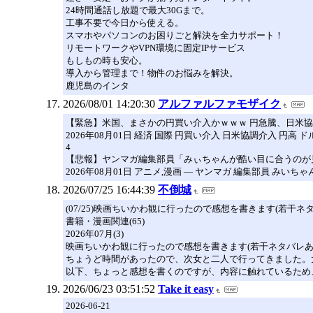
24時間通話し放題で最大30Gまで。
工事不要で今日から使える。
スマホやパソコンのお困りごと解決を全力サポート！
リモートワークやVPN環境に固定IPサービス
もしもの時も安心。
導入から管理まで！物件のお悩みを解決。
鹿児島のインタ
2026/08/01 14:20:30
アルファルファモザイク
【緊急】米国、まさかの円買い介入かｗｗｗ 円急騰、日米協
2026年08月01日 経済 国際 円買い介入 日米協調介入 円高 
4
【悲報】ヤンマガ編集部員「みぃちゃんが酷い目に合うのが見
2026年08月01日 アニメ,漫画 ― ヤンマガ 編集部員 みいち
2026/07/25 16:44:39
不倒城
(07/25)映画ちいかわ観に行ったので感想を書きます(若干ネタバレあ
書籍・漫画関連(65)
2026年07月(3)
映画ちいかわ観に行ったので感想を書きます(若干ネタバレあり) 2
ちょうど時間があったので、次女と二人で行ってきました。
以下、ちょっと感想を書くのですが、内容に触れているため、T
2026/06/23 03:51:52
Take it easy
2026-06-21