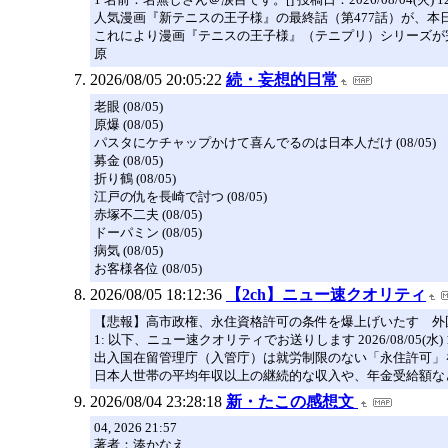
人気漫画『新テニスの王子様』の最終話（第477話）が、本日
これにより漫画『テニスの王子様』（テニプリ）シリーズが完
原
2026/08/05 20:05:22
続・妄想的日常
老眼 (08/05)
原爆 (08/05)
パスタにケチャップかけて喜んでるのは日本人だけ (08/05)
募金 (08/05)
折り鶴 (08/05)
江戸の仇を長崎で討つ (08/05)
赤塚不二夫 (08/05)
ドーパミン (08/05)
病気 (08/05)
お客様各位 (08/05)
2026/08/05 18:12:36
【2ch】ニュー速クオリティ
【悲報】高市政権、永住資格許可の条件を爆上げいたす 外
1: 以下、ニュー速クオリティでお送りします 2026/08/05(水) 11:23:
出入国在留管理庁（入管庁）は就労制限のない「永住許可」
日本人世帯の平均年収以上の継続的な収入や、年金受給額な
2026/08/04 23:28:18
新・たこの感想文
04, 2026 21:57
著者：湊かなえ