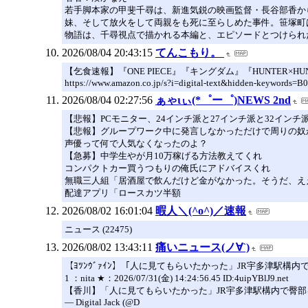
若手脚本家の甲斐千尋は、新進気鋭の映画監督・長谷部香か
妹、そして放火をして両親をも死に至らしめた事件。笹塚町
物語は、千尋視点で描かれる本編と、エピソードとつけられ
2026/08/04 20:43:15
てんこもり。
【乞食速報】『ONE PIECE』『キングダム』『HUNTER×
https://www.amazon.co.jp/s?i=digital-text&hidden
2026/08/04 02:27:56
ぁゃιぃ(*゜ー゜)NEWS 2nd
【悲報】PCモニター、24インチ派と27インチ派と32インチ
【悲報】グループワーク中に発言しなかっただけで周りの奴
声優って何で人気なくなったのよ？
【急募】中学生やが月10万稼げる方法教えてくれ
コンパクトカー買うつもりの俺氏にアドバイスくれ
無職三人組「居酒屋で飲んだけど金がなかった。そうだ、え
配達アプリ「ロースカツ半額
2026/08/02 16:01:04
暇人＼(^o^)／速報
ニュース (22475)
2026/08/02 13:43:11
痛いニュース(ノ∀`)
【ﾖﾂﾝｳﾞｧｲﾝ】「人に見てもらいたかった」JR宇多津駅構
1 ：nita ★：2026/07/31(金) 14:24:56.45 ID:4uipYBlJ9.net
【香川】「人に見てもらいたかった」JR宇多津駅構内で臀部を露出 高松
— Digital Jack (@D