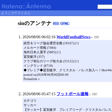
ようこそゲストさん
sinのアンテナ
2026/08/06 06:02:16
WorldFootballNews
経営＆リーグ協会運営全般 (18167) [+]
メルカート情報 (7484)
海外日本人選手 (5805) [+]
冨安健洋 (357)
クラブ単位のリーグ他大会 (53122) [+]
イングランド (8719)
◆プレミア◆冨安健洋、クリスタル・パレス加入へ！HereWe
posted on2026年08月06日06:00
Permalink »
2026/08/06 05:47:15
フットボール速報
カテゴリ
サッカー
【サッカー】冨安健洋 プレミアリーグ・クリスタルパレス