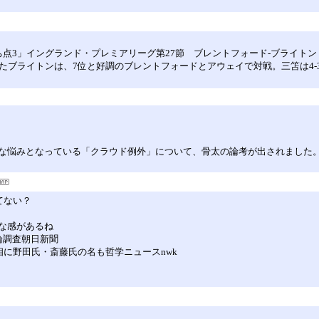
点3」イングランド・プレミアリーグ第27節 ブレントフォード-ブライトン
たブライトンは、7位と好調のブレントフォードとアウェイで対戦。三笘は4-
きな悩みとなっている「クラウド例外」について、骨太の論考が出されました
てない？
な感があるね
論調査朝日新聞
に野田氏・斎藤氏の名も哲学ニュースnwk