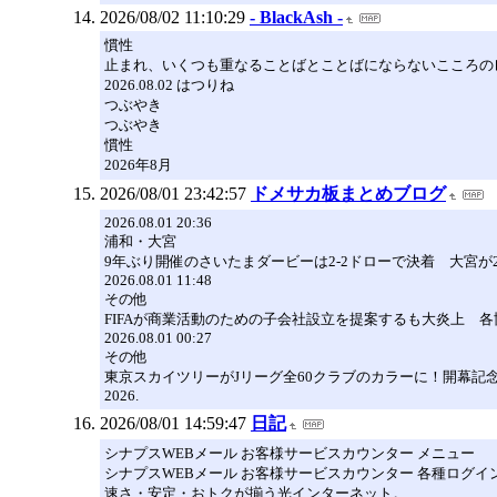
2026/08/02 11:10:29
- BlackAsh -
慣性
止まれ、いくつも重なることばとことばにならないこころのレ
2026.08.02 はつりね
つぶやき
つぶやき
慣性
2026年8月
2026/08/01 23:42:57
ドメサカ板まとめブログ
2026.08.01 20:36
浦和・大宮
9年ぶり開催のさいたまダービーは2-2ドローで決着 大宮
2026.08.01 11:48
その他
FIFAが商業活動のための子会社設立を提案するも大炎上 
2026.08.01 00:27
その他
東京スカイツリーがJリーグ全60クラブのカラーに！開幕記
2026.
2026/08/01 14:59:47
日記
シナプスWEBメール お客様サービスカウンター メニュー
シナプスWEBメール お客様サービスカウンター 各種ログイ
速さ・安定・おトクが揃う光インターネット。