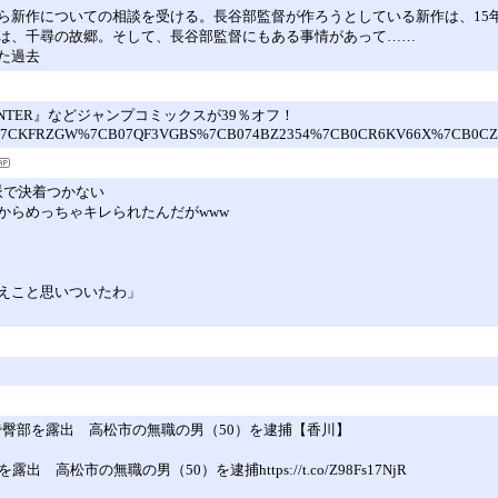
ら新作についての相談を受ける。長谷部監督が作ろうとしている新作は、15
は、千尋の故郷。そして、長谷部監督にもある事情があって……
た過去
HUNTER』などジャンプコミックスが39％オフ！
-keywords=B07CKFRZGW%7CB07QF3VGBS%7CB074BZ2354%7CB0CR6KV66X%
派で決着つかない
からめっちゃキレられたんだがwww
えこと思いついたわ」
内で臀部を露出 高松市の無職の男（50）を逮捕【香川】
市の無職の男（50）を逮捕https://t.co/Z98Fs17NjR