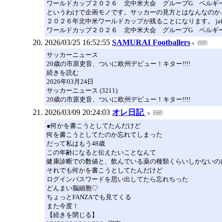
ワールドカップ２０２６ 北中米大会 グループG ベルギー
というわけで企画モノです。サッカーの見方とはなんなのか
２０２６年北中米ワールドカップが残ることになります。 jaf2
ワールドカップ２０２６ 北中米大会 グループG ベルギ
2026/03/25 16:52:55
SAMURAI Footballers
サッカーニュース
20歳の市原吏音、ついに欧州デビュー！キター!!!!
続きを読む
2026年03月24日
サッカーニュース (3211)
20歳の市原吏音、ついに欧州デビュー！キター!!!!
2026/03/09 20:24:03
オレ日記
●何かを書こうとしてたんだけど
何を書こうとしてたのか忘れてしまった
だって私はもう48歳
この年齢になると伝えたいことなんて
健康診断での数値と、飲んでいる薬の種類くらいしかないの
それでも何かを書こうとしてたんだけど
ログインパスワードを思い出してたら忘れちった
どんまい脳細胞♡
ちょっとFANZAでも見てくる
また今度！
【続きを閉じる】