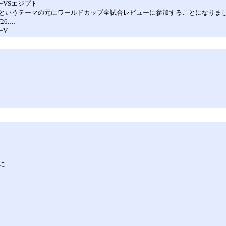
VSエジプト
というテーマの元にワールドカップ全試合レビューに参加することになりま
6.…
ーV
に