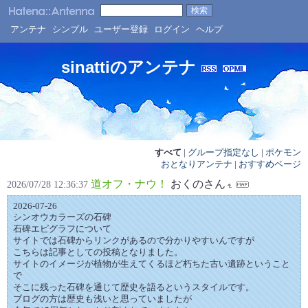
アンテナ
シンプル
ユーザー登録
ログイン
ヘルプ
sinattiのアンテナ
すべて
|
グループ指定なし
|
ポケモン
おとなりアンテナ
|
おすすめページ
道オフ・ナウ！
おくのさん
2026/07/28 12:36:37
2026-07-26
シンオウカラーズの石碑
石碑エピグラフについて
サイトでは石碑からリンクがあるので分かりやすいんですが
こちらは記事としての投稿となりました。
サイトのイメージが植物が生えてくるほど朽ちた古い遺跡ということ
で
そこに残った石碑を通じて歴史を語るというスタイルです。
ブログの方は歴史も浅いと思っていましたが