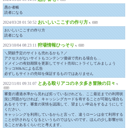
愚か者帳
読者になる
おいしいここすの作り方
2024/03/28 01:50:52
おいしいここすの作り方
読者になる
狩場情報ひっそり
2023/10/04 08:23:11
＼閉鎖予定のサイトも売れるかも？／
アクセスがないサイトもコンテンツ価値で売れる場合も…
ドメインの有効期限を更新してサイト売却にトライしてみましょう
ラッコM&Aによる広告
必ずしもサイトの売却を保証するものではありません
とある殴りアコのネタ多き冒険の日々
2022/11/01 09:31:07
審査の通過水準から見れば劣っているけれども、ここ最近までの利用状
況に問題がなければ、キャッシングカードを有することが可能な場合も
あるそうです。審査の実情を認識して、望ましい申込をするようにして
ください。
キャッシングを利用しているからと言って、違うローンは全て利用する
ことが許されなくなるというものではないのです。ほんの少し影響が出
ることがあるくらいだと考えます。