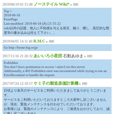
ノーステイル Wiki*
2019/06/19 01:15:48
Top >
2019-06-18
FrontPage
Last-modified: 2019-06-18 (火) 21:55:22
wiki以外の話題、他人に不快感を与える発言、煽り、晒し、高圧的な態
度等の書き込みは控えて下さい。。
R.M.C
2019/04/05 14:11:40
Go http://home.big.or.jp/
あいいろ小星団
石動あゆま
2017/11/16 21:26:32
Forbidden
You don’t have permission to access /~aiiro1/on this server.
Additionally, a 403 Forbidden error was encountered while trying to use an
ErrorDocument to handle the request.
ケミ子の製造原価計算機
2017/07/24 12:10:57
日頃より楽天のサービスをご利用いただきましてありがとうございま
す。
サービスをご利用いただいておりますところ大変申し訳ございません
が、現在、緊急メンテナンスを行わせていただいております。
お客様には、緊急のメンテナンスにより、ご迷惑をおかけしており、誠
に申し訳ございません。