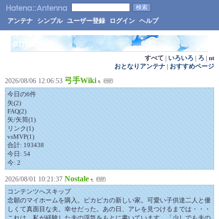
アンテナ
シンプル
ユーザー登録
ログイン
ヘルプ
antenna
すべて
|
いろいろ
|
ろ
|
nt
おとなりアンテナ
|
おすすめページ
弓手Wiki
2026/08/06 12:06:53
今日の6件
矢(2)
FAQ(2)
矢/矢筒(1)
リンク(1)
vsMVP(1)
合計: 193438
今日: 54
今: 2
Nostale
2026/08/01 10:21:37
コンテンツへスキップ
念願のマイホームを購入。ピカピカの新しい家。可愛い子供達二人と優
しくて真面目な夫。幸せだった。あの日、アレを見つけるまでは・・・
これは、私が経験した夫の浮気をもとに書いています。「少しでも夫の