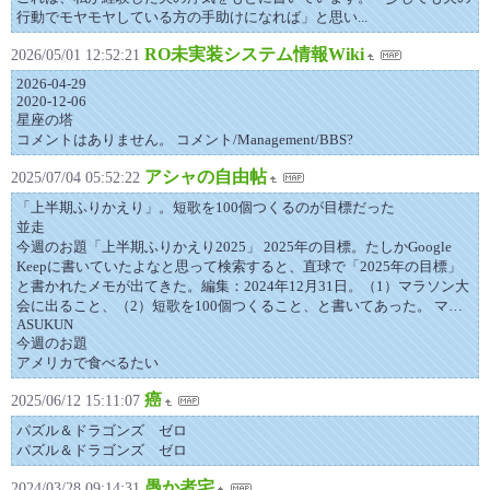
行動でモヤモヤしている方の手助けになれば」と思い...
RO未実装システム情報Wiki
2026/05/01 12:52:21
2026-04-29
2020-12-06
星座の塔
コメントはありません。 コメント/Management/BBS?
アシャの自由帖
2025/07/04 05:52:22
「上半期ふりかえり」。短歌を100個つくるのが目標だった
並走
今週のお題「上半期ふりかえり2025」 2025年の目標。たしかGoogle
Keepに書いていたよなと思って検索すると、直球で「2025年の目標」
と書かれたメモが出てきた。編集：2024年12月31日。（1）マラソン大
会に出ること、（2）短歌を100個つくること、と書いてあった。 マ…
ASUKUN
今週のお題
アメリカで食べるたい
癌
2025/06/12 15:11:07
パズル＆ドラゴンズ ゼロ
パズル＆ドラゴンズ ゼロ
愚か者宅
2024/03/28 09:14:31