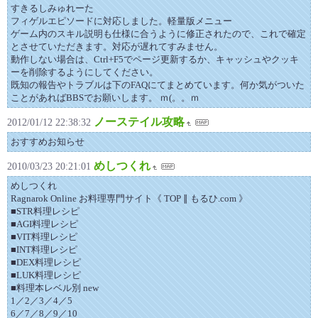
すきるしみゅれーた
フィゲルエピソードに対応しました。軽量版メニュー
ゲーム内のスキル説明も仕様に合うように修正されたので、これで確定
とさせていただきます。対応が遅れてすみません。
動作しない場合は、Ctrl+F5でページ更新するか、キャッシュやクッキ
ーを削除するようにしてください。
既知の報告やトラブルは下のFAQにてまとめています。何か気がついた
ことがあればBBSでお願いします。 ｍ(。。ｍ
ノーステイル攻略
2012/01/12 22:38:32
おすすめお知らせ
めしつくれ
2010/03/23 20:21:01
めしつくれ
Ragnarok Online お料理専門サイト《 TOP ∥ もるひ.com 》
■STR料理レシピ
■AGI料理レシピ
■VIT料理レシピ
■INT料理レシピ
■DEX料理レシピ
■LUK料理レシピ
■料理本レベル別 new
1／2／3／4／5
6／7／8／9／10