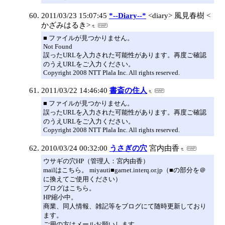
2011/03/23 15:07:45
*--Diary--*
<diary> 風見春樹 <
かざみはるき>
■ ファイルが見つかりません。
Not Found
誤ったURLを入力された可能性があります。再度ご確認
のうえURLをご入力ください。
Copyright 2008 NTT Plala Inc. All rights reserved.
2011/03/22 14:46:40
書斎の住人
■ ファイルが見つかりません。
誤ったURLを入力された可能性があります。再度ご確認
のうえURLをご入力ください。
Copyright 2008 NTT Plala Inc. All rights reserved.
2010/03/24 00:32:00
うさぎの穴
宮内由香
ウサギの穴HP（管理人：宮内由香）
mailはこちら。 miyauti■garnet.interq.or.jp（■の部分を＠
に換えてご使用ください）
ブログはこちら。
HP縮小中。
商業、同人情報、雑記等をブログにて随時更新しており
ます。
ご用の方はメールお願いします。