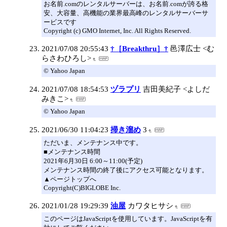
お名前.comのレンタルサーバーは、お名前.comが誇る格
安、大容量、高機能の業界最高峰のレンタルサーバーサ
ービスです
Copyright (c) GMO Internet, Inc. All Rights Reserved.
2021/07/08 20:55:43
†［Breakthru］†
邑澤広士 <む
らさわひろし>
© Yahoo Japan
2021/07/08 18:54:53
ヅラプリ
吉田美紀子 <よしだ
みきこ>
© Yahoo Japan
2021/06/30 11:04:23
掃き溜め
3
ただいま、メンテナンス中です。
■メンテナンス時間
2021年6月30日 6:00～11:00(予定)
メンテナンス時間の終了後にアクセス可能となります。
▲ページトップへ
Copyright(C)BIGLOBE Inc.
2021/01/28 19:29:39
油屋
カワタヒサシ
このページはJavaScriptを使用しています。JavaScriptを有