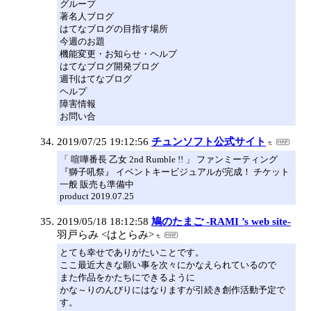
グループ
著名人ブログ
はてなブログの目指す場所
今週のお題
機能変更・お知らせ・ヘルプ
はてなブログ開発ブログ
週刊はてなブログ
ヘルプ
障害情報
お問い合
2019/07/25 19:12:56
チュンソフト公式サイト
「 喧嘩番長 乙女 2nd Rumble !! 」 ファンミーティング
『獅子吼祭』 イベントキービジュアルが完成！ チケット
一般 販売も準備中
product 2019.07.25
2019/05/18 18:12:58
鳩のたまご -RAMI ’s web site-
羽戸らみ <はとらみ>
とても幸せでありがたいことです。
ここ最近大きな願い事を次々にかなえられているので
また作品をかたちにできるように
かな～りのんびりにはなりますが引続き創作活動予定で
す。