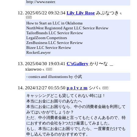
http://www.easter.
2025/05/22 09:32:34
Lily Lily Rose
みぶなつき
How to Start an LLC in Oklahoma
NorthWest Registered Agent LLC Service Review
TailorBrands LLC Service Review
LegalZoom Competitors
ZenBusiness LLC Service Review
Bizee LLC Service Review
RocketLawyer
2025/04/30 19:03:41
C’sGallery
かり〜な ＿
xiaowoo
- comics and illustrations by 小武
2024/12/27 01:55:50
p o l y z m
シバ
キャッシングどこも貸してくれない時には！
本当にお金にお困りのあなたへ
本当にお金にお困りなら、中小の消費者金融を利用して
みてはいかがでしょうか？
ただ、中小消費者金融と言ってもたくさんあるので、特
におすすめの会社を3つだけ厳選してみました。
もし、本当にお金にお困りでしたら、一度審査だけでも
申し込んでみるのがおすすめです。