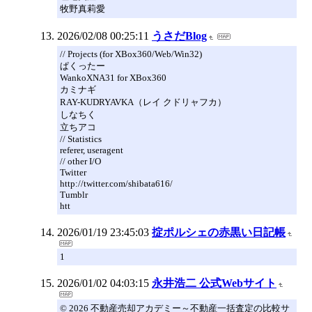
牧野真莉愛
2026/02/08 00:25:11
うさだBlog
// Projects (for XBox360/Web/Win32)
ぱくったー
WankoXNA31 for XBox360
カミナギ
RAY-KUDRYAVKA（レイ クドリャフカ）
しなちく
立ちアコ
// Statistics
referer, useragent
// other I/O
Twitter
http://twitter.com/shibata616/
Tumblr
htt
2026/01/19 23:45:03
掟ポルシェの赤黒い日記帳
1
2026/01/02 04:03:15
永井浩二 公式Webサイト
© 2026 不動産売却アカデミー～不動産一括査定の比較サ