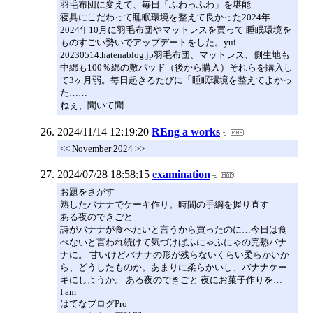
羽毛布団に変えて、毎日「ふわっふわ」を堪能
寝具にこだわって睡眠環境を整えて良かった2024年
2024年10月に羽毛布団やマットレスを買って 睡眠環境を
ものすごい勢いでアップデートをした。yui-
20230514.hatenablog.jp羽毛布団、マットレス、側生地も
中綿も100％綿の敷パッド（後から購入）それらを購入し
て3ヶ月弱。毎日起きるたびに「睡眠環境を整えてよかっ
た……
ねぇ、聞いて聞
2024/11/14 12:19:20
REng a works
<< November 2024 >>
2024/07/28 18:58:15
examination
お題をさがす
熟したバナナでケーキ作り。時間の手綱を握り直す
ある夜のできごと
詩がバナナが食べたいと言うから買ったのに…今日は食
べないと言われ続けて気づけばふにゃふにゃの完熟バナ
ナに。 甘いけどバナナの形が残らないくらい柔らかいか
ら、どうしたものか。あまりに柔らかいし、バナナケー
キにしようか。 ある夜のできごと 夜にお菓子作りを…
I am
はてなブログPro