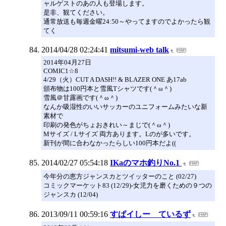
ャルゲストのあの人も登場します。
是非、観てください。
通常放送も毎週金曜24:50～やってますのでよかったら観
てく
2014/04/28 02:24:41
mitsumi-web talk
2014年04月27日
COMIC1☆8
4/29（火）CUT A DASH!! & BLAZER ONE あ17ab
頒布物は100円本と雪風Tシャツです(＾ω＾)
雪風＠甘露画です(＾ω＾)
なんか吸湿性のいいサッカーのユニフォームみたいな新
素材で
印刷の発色がちょおきれい～まじで(＾ω＾)
Mサイズ / Lサイズ 両方あります。Lのが多いです。
新刊が間に合わなかったらしい100円本だよ((
2014/02/27 05:54:18
IKaのマホ釣りNo.1
今年分の恵方ジャンスカとツイッターのこと (02/27)
コミックマーケット83 (12/29)-女児力を磨くための９つの
ジャンスカ (12/04)
2013/09/11 00:59:16
すぱイしー ているず