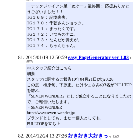
・テックジャイアン版「ぬぐー」最終回！ 応援ありがと
うございました！！
TG１６９： 記憶喪失。
TG１７０： 千弦さんショック。
TG１７１： まったくです。
TG１７２： いつものナニ。
TG１７３： なんだか覚えが。
TG１７４： ちゃんちゃん。
2015/01/19 12:50:59
easy PageGenerator ver 1.03
>>スタッフ紹介はこちら
朝妻
スタッフに関するご報告10年04月21日(水)20:26
この度、椎原旬、下原正、たけやまさみの3名がPULLTOP
を離れ、
『SEVEN WONDER』として独立することになりましたの
で、ご報告いたします。
・SEVEN WONDER
http://www.seven-wonder.jp/
ブランドとしても、また一個人としても、
PULLTOPを立ち上
2014/12/24 13:27:26
好き好き大好きっ