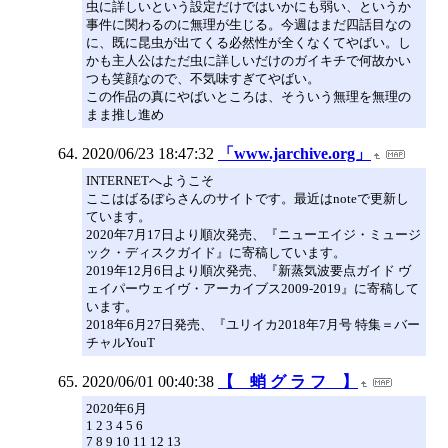
虫に詳しいという設定だけではいかにも弱い、というか
事件に関わるのに無理が生じる。今週はまだ四話目なの
に、既に昆虫が出てくる必然性が全くなくてやばい。し
かも主人公はただ虫に詳しいだけのガイキチで何故かい
つも笑顔なので、不気味すぎてやばい。
この作品の真にやばいところは、そういう無理を無理の
まま推し進め
2020/06/23 18:47:32
「www.jarchive.org」
INTERNETへようこそ
ここはばるぼらさんのサイトです。最近はnoteで更新し
ています。
2020年7月17日より順次発売、『ニューエイジ・ミュージ
ック・ディスクガイド』に寄稿しています。
2019年12月6日より順次発売、『新蒸気波要点ガイド ヴ
ェイパーウェイヴ・アーカイブス2009-2019』に寄稿して
います。
2018年6月27日発売、『ユリイカ2018年7月号 特集＝バー
チャルYouT
2020/06/01 00:40:38
【 蛸 グ ラ フ 】
2020年6月
1 2 3 4 5 6
7 8 9 10 11 12 13