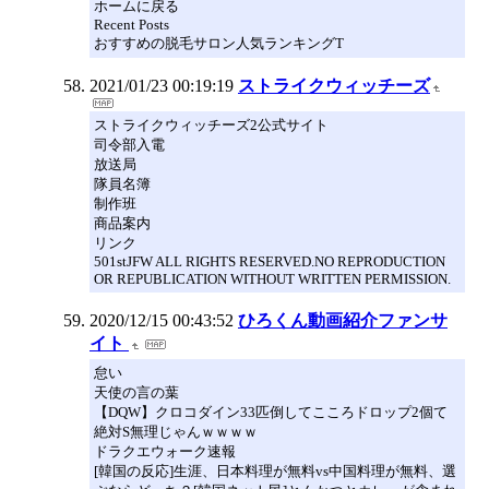
ホームに戻る
Recent Posts
おすすめの脱毛サロン人気ランキングT
2021/01/23 00:19:19
ストライクウィッチーズ
ストライクウィッチーズ2公式サイト
司令部入電
放送局
隊員名簿
制作班
商品案内
リンク
501stJFW ALL RIGHTS RESERVED.NO REPRODUCTION
OR REPUBLICATION WITHOUT WRITTEN PERMISSION.
2020/12/15 00:43:52
ひろくん動画紹介ファンサ
イト
怠い
天使の言の葉
【DQW】クロコダイン33匹倒してこころドロップ2個て
絶対S無理じゃんｗｗｗｗ
ドラクエウォーク速報
[韓国の反応]生涯、日本料理が無料vs中国料理が無料、選