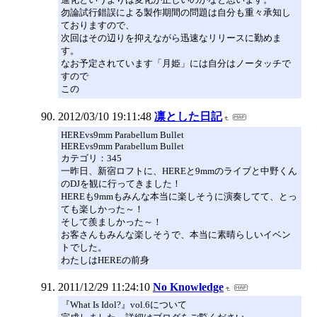
勿論試行錯誤による製作期間の問題は自分も重々承知し
ておりますので、
次回はその辺りを抑えながら迅速なリリースに勤めま
す。
なお予定されています「月姫」には自分はノータッチで
すので
この
2012/03/10 19:11:48
凛とした日記
HEREvs9mm Parabellum Bullet
HEREvs9mm Parabellum Bullet
カテゴリ：345
一昨日、新宿ロフトに、HEREと9mmのライブと中野くん
のDJを観に行ってきました！
HEREも9mmもみんな本当に楽しそうに演奏してて、とっ
ても楽しかった～！
そして羨ましかった～！
お客さんもみんな楽しそうで、本当に素晴らしいイベン
トでした。
わたしはHEREの前身
2011/12/29 11:24:10
No Knowledge
『What Is Idol?』vol.6について