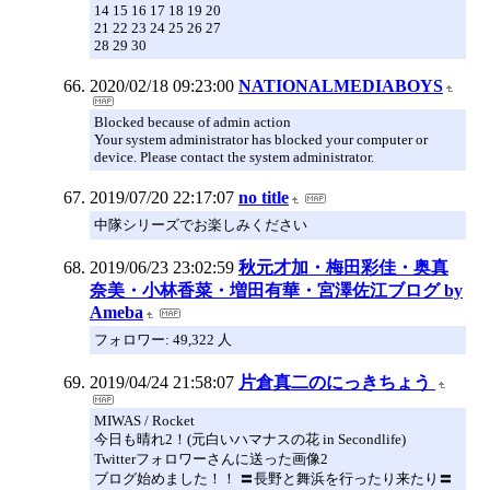
14 15 16 17 18 19 20
21 22 23 24 25 26 27
28 29 30
2020/02/18 09:23:00
NATIONALMEDIABOYS
Blocked because of admin action
Your system administrator has blocked your computer or
device. Please contact the system administrator.
2019/07/20 22:17:07
no title
中隊シリーズでお楽しみください
2019/06/23 23:02:59
秋元才加・梅田彩佳・奥真
奈美・小林香菜・増田有華・宮澤佐江ブログ by
Ameba
フォロワー: 49,322 人
2019/04/24 21:58:07
片倉真二のにっきちょう
MIWAS / Rocket
今日も晴れ2！(元白いハマナスの花 in Secondlife)
Twitterフォロワーさんに送った画像2
ブログ始めました！！ 〓長野と舞浜を行ったり来たり〓