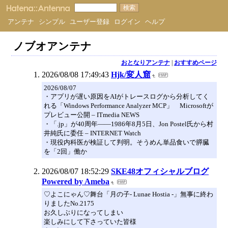
アンテナ
シンプル
ユーザー登録
ログイン
ヘルプ
ノブオアンテナ
おとなりアンテナ
|
おすすめページ
2026/08/08 17:49:43
Hjk/変人窟
2026/08/07
・アプリが遅い原因をAIがトレースログから分析してく
れる「Windows Performance Analyzer MCP」 Microsoftが
プレビュー公開 – ITmedia NEWS
・「.jp」が40周年――1986年8月5日、Jon Postel氏から村
井純氏に委任 – INTERNET Watch
・現役内科医が検証して判明。そうめん単品食いで膵臓
を「2回」働か
2026/08/07 18:52:29
SKE48オフィシャルブログ
Powered by Ameba
♡よこにゃん♡舞台「月の子- Lunae Hostia -」無事に終わ
りましたNo.2175
お久しぶりになってしまい
楽しみにして下さっていた皆様