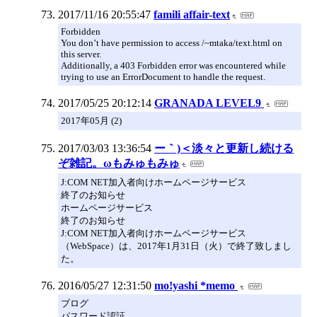
2017/11/16 20:55:47
famili affair-text
Forbidden
You don’t have permission to access /~mtaka/text.html on
this server.
Additionally, a 403 Forbidden error was encountered while
trying to use an ErrorDocument to handle the request.
2017/05/25 20:12:14
GRANADA LEVEL9
2017年05月 (2)
2017/03/03 13:36:54
ー｀)＜淡々と更新し続ける
ぞ雑記。ωもみゅもみゅ
J:COM NET加入者向けホームページサービス
終了のお知らせ
ホームページサービス
終了のお知らせ
J:COM NET加入者向けホームページサービス
（WebSpace）は、2017年1月31日（火）で終了致しまし
た。
2016/05/27 12:31:50
mo!yashi *memo
ブログ
パスワード認証