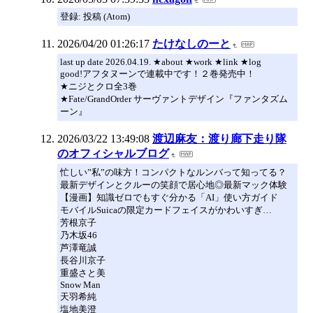
登録: 投稿 (Atom)
2026/04/20 01:26:17
たけなしのーと
last up date 2026.04.19. ★about ★work ★link ★log
good!アフタヌーンで連載中です！２巻発売中！
★ニジとクロ全3巻
★Fate/GrandOrder サーヴァントデザイン『ファンタズム
ーン』
2026/03/22 13:49:08
渡辺麻友：渡り廊下走り隊
のオフィシャルブログ
忙しい”私”の味方！コンパクトなルンバって知ってる？
最新デザインとクルーの笑顔で居心地◎最新マック体験
【漫画】知識ゼロでもすぐ分かる「AI」使い方ガイド
モバイルSuicaの限定カードフェイスがかわいすぎ…
芳根京子
乃木坂46
芦澤竜誠
長谷川京子
重盛さと美
Snow Man
天羽希純
塩地美澄