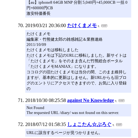
【au】iphone8 64GB MNP 分割 5,040円+45,000CB 一括 0
円+60000円CB
激安特価番長
2019/03/21 20:36:00
たけくまメモ
たけくまメモ
編集家・竹熊健太郎の雑感雑記＆業務連絡
2011/10/09
たけくまメモは移転しました
たけくまメモは下記のURLに移転しました。新サイトは
「たけくまメモ」をそのまま含んだ竹熊総合ポータル
「たけくまメモMANIAX」になります。
ココログの旧たけくまメモは当分の間、このまま維持し
ますが、基本的に更新はしません。新URLからも旧ブロ
グのエントリにアクセスできますので、お気に入り登録
の
2018/10/30 08:25:58
against No Knowledge
Not Found
The requested URL /diary/ was not found on this server.
2018/07/12 01:58:35
しょこたん☆ぶろぐ
URLに該当するページが見つかりません。