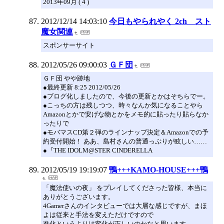
2013年09月 ( 4 )
2012/12/14 14:03:10
今日もやられやく 2ch スト
魔女関連
スポンサーサイト
2012/05/26 09:00:03
ＧＦ団
ＧＦ団 やや跡地
●最終更新 8:25 2012/05/26
●ブログ化しましたので、今後の更新とかはそちらでー。
●こっちの方は残しつつ、時々なんか気になることやら
Amazonとかで安げな物とかをメモ的に貼ったり貼らなか
ったりで
●モバマスCD第２弾のラインナップ決定＆Amazonでの予
約受付開始！ ああ、島村さんの普通っぷりが眩しい……
●『THE IDOLM@STER CINDERELLA
2012/05/19 19:19:07
鴨+++KAMO-HOUSE+++鴨
「魔法使いの夜」 をプレイしてくださった皆様、本当に
ありがとうございます。
4Gamerさんのインタビューでは大層な感じですが、まほ
よは従来と手法を変えただけですので
進化というよりは変化が正しいのかなと思います。