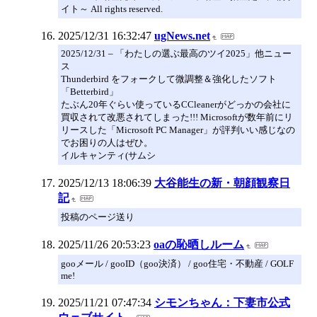
イト～ All rights reserved.
2025/12/31 16:32:47
ugNews.net
2025/12/31 – 「わたしの選ぶ最高のツイ2025」他ニュー
ス
Thunderbird をフォークして微調整＆強化したソフト
「Betterbird」
たぶん20年ぐらい使っているCCleanerがどっかの会社に
買収されて改悪されてしまった!!! Microsoftが数年前にリ
リースした「Microsoft PC Manager」が評判いい感じなの
でお困りの人はぜひ。
イルキャンティ(サムシ
2025/12/13 18:06:39
大谷能生の新・朝顔観察日
記
投稿のページ送り
2025/11/26 20:53:23
oaの恥晒しルーム
gooメール / gooID（goo決済） / goo住宅・不動産 / GOLF
me!
2025/11/21 07:47:34
シモンちゃん：下妻市公式