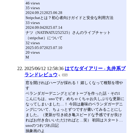
46 views
35 views
2024.09.212025.06.28
Stripchatとは？初心者向けガイドと安全な利用方法
33 views
2024.09.042025.07.14
ナツ（NATINATU252525）さんのライブチャット
（stripchat）について
32 views
2025.05.072025.07.10
20 views
M
2025/06/12 12:58:36
はてなダイアリー - 丸井系ブ
ランドレビュウ
窓を開ければハーブが採れる！ 嬉しくなって種類を増や
す
ベランダガーデニングとビオトープを作った話・その1
こんにちは、unoです。めちゃくちゃお久しぶりな更新に
なってしまいました…！ 今回は趣味のベランダガーデニ
ングについて、ちょっとずつですが書いてみることにし
ました。（更新が引き続き亀スピードな予感ですが良け
ればお付き合いいただければと…笑） 初回はスタート…
unoのつれづれ日記
抽象画のよ