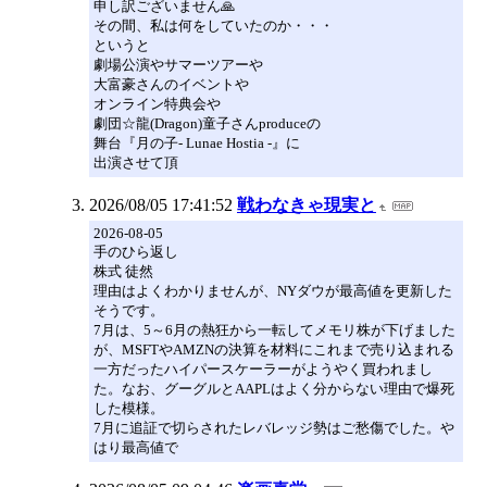
申し訳ございません🙏
その間、私は何をしていたのか・・・
というと
劇場公演やサマーツアーや
大富豪さんのイベントや
オンライン特典会や
劇団☆龍(Dragon)童子さんproduceの
舞台『月の子- Lunae Hostia -』に
出演させて頂
2026/08/05 17:41:52
戦わなきゃ現実と
2026-08-05
手のひら返し
株式 徒然
理由はよくわかりませんが、NYダウが最高値を更新した
そうです。
7月は、5～6月の熱狂から一転してメモリ株が下げました
が、MSFTやAMZNの決算を材料にこれまで売り込まれる
一方だったハイパースケーラーがようやく買われまし
た。なお、グーグルとAAPLはよく分からない理由で爆死
した模様。
7月に追証で切らされたレバレッジ勢はご愁傷でした。や
はり最高値で