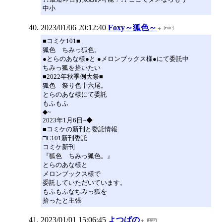
中小
2023/01/06 20:12:40
Foxy～狐色～
■コミケ101■
狐色 ちみっ狐色。
●とらのあな様●と ●メロンブックス様●にて委託中
ちみっ狐を拾いたい
■2022年秋季例大祭■
狐色 祭り色十六尾。
とらのあな様にて委託
もふもふ
◆~
2023年1月6日~◆
■コミケの新刊と委託情報
□C101新刊委託
コミケ新刊
『狐色 ちみっ狐色。』
とらのあな様と
メロンブックス様で
委託していただいています。
もふもふなちみっ狐を
拾ったと主張
2023/01/01 15:06:45
よつばの