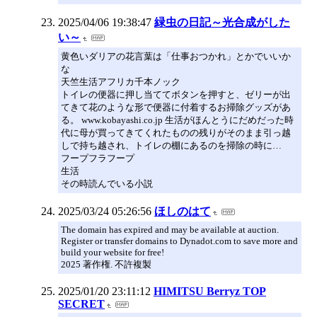
2025/04/06 19:38:47
緑虫の日記～光合成がした
い～
黄色いダリアの花言葉は「仕事おつかれ」とかでいいか
な
天竺生活アフリカ千本ノック
トイレの便器に押し当ててボタンを押すと、ゼリーが出
てきて花のような形で便器に付着するお掃除グッズがあ
る。 www.kobayashi.co.jp 生活がほんとうにだめだった時
代に母が買ってきてくれたものの残りがそのまま引っ越
しで持ち越され、トイレの棚にあるのを掃除の時に…
フープフラフープ
生活
その時読んでいる小説
2025/03/24 05:26:56
ほしのはて
The domain has expired and may be available at auction.
Register or transfer domains to Dynadot.com to save more and
build your website for free!
2025 著作権. 不許複製
2025/01/20 23:11:12
HIMITSU Berryz TOP
SECRET