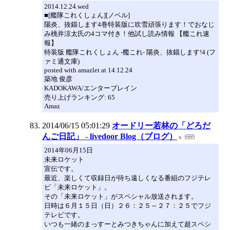
2014.12.24.wed
■[艦隊これくしょん][ノベル]
陽炎、抜錨します4巻特装版に吹雪頑張ります！でおなじ
み桃井涼太氏の4コマ付き！他試し読み情報 【艦これ速
報】
特装版 艦隊これくしょん -艦これ- 陽炎、抜錨します!4 (フ
ァミ通文庫)
posted with amazlet at 14.12.24
築地 俊彦
KADOKAWA/エンターブレイン
売り上げランキング: 65
Amaz
2014/06/15 05:01:29
オードリー若林の「どろだ
んご日記」 - livedoor Blog（ブログ）
2014年06月15日
未来ロケット
宣伝です。
最近、楽しくて収録日が待ち遠しくなる番組のフジテレ
ビ「未来ロケット」。
その「未来ロケット」がスペシャル放送されます。
日時は６月１５日（日）２６：２５～２７：２５でフジ
テレビです。
いつも一緒のまっすーとみつきちゃんに加えて超スペシ