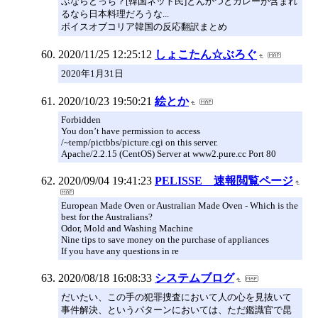
ぶならどっち？[韓国ネット民]とんかつとカレーが含まれ
るなら日本料理だろうな...
ボイスオブコリア韓国の反応翻訳まとめ
2020/11/25 12:25:12
しょこたん☆ぶろぐ
2020年1月31日
2020/10/23 19:50:21
絵とか
Forbidden
You don’t have permission to access
/~temp/pictbbs/picture.cgi on this server.
Apache/2.2.15 (CentOS) Server at www2.pure.cc Port 80
2020/09/04 19:41:23
PELISSE 速報閲覧ページ
European Made Oven or Australian Made Oven - Which is the
best for the Australians?
Odor, Mold and Washing Machine
Nine tips to save money on the purchase of appliances
If you have any questions in re
2020/08/18 16:08:33
システムブログ
だいたい、この手の犯罪捜査において人の心を見抜いて
事件解決、というパターンにおいては、ただ鑑識官で昆