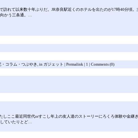
で訪れて以来数十年ぶりだ。JR奈良駅近くのホテルを出たのが17時40分頃
へ向かう三条通。…
・コラム・つぶやき, in ガジェット | Permalink | 1 | Comments (0)
たしここ最近同世代orすこし年上の友人達のストーリーにろくろ体験や金継
催していたりとど…