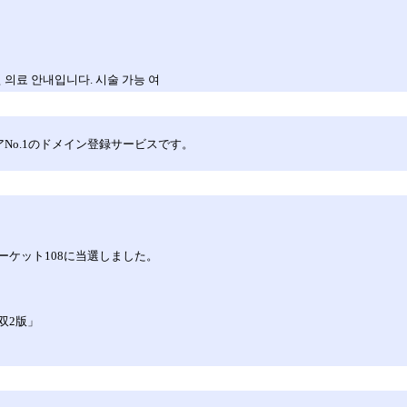
 의료 안내입니다. 시술 가능 여
ェアNo.1のドメイン登録サービスです。
ケット108に当選しました。
双2版」