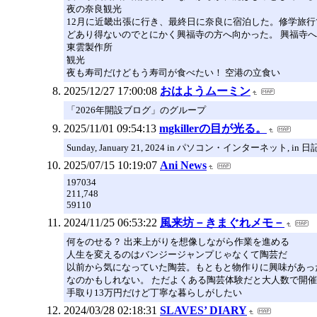
夜の奈良観光
12月に近畿出張に行き、最終日に奈良に宿泊した。修学旅行
どあり得ないのでとにかく興福寺の方へ向かった。 興福寺
東雲製作所
観光
夜も寿司だけどもう寿司が食べたい！ 空港の立食い
2025/12/27 17:00:08
おはようムーミン
「2026年開設ブログ」のグループ
2025/11/01 09:54:13
mgkillerの目が光る。
Sunday, January 21, 2024 in パソコン・インターネット, in 日記
2025/07/15 10:19:07
Ani News
197034
211,748
59110
2024/11/25 06:53:22
風来坊－きまぐれメモ－
何をのせる？ 出来上がりを想像しながら作業を進める
人生を変えるのはバンジージャンプじゃなくて陶芸だ
以前から気になっていた陶芸。もともと物作りに興味があっ
なのかもしれない。 ただよくある陶芸体験だと大人数で開
手取り13万円だけど丁寧な暮らしがしたい
2024/03/28 02:18:31
SLAVES’ DIARY