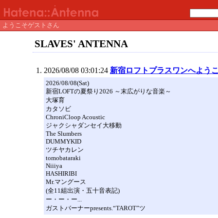
ようこそゲストさん
SLAVES' ANTENNA
2026/08/08 03:01:24
新宿ロフトプラスワンへよう
2026/08/08(Sat)
新宿LOFTの夏祭り2026 ～末広がりな音楽～
大塚育
カタソビ
ChroniCloop Acoustic
ジャクシャダンセイ大移動
The Slumbers
DUMMYKID
ツチヤカレン
tomobataraki
Niiiya
HASHIRIBI
Mr.マングース
(全11組出演・五十音表記)
ー・ー・ー...
ガストバーナーpresents.“TAROT”ツ