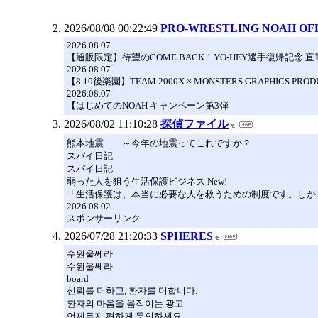
2026/08/08 00:22:49
PRO-WRESTLING NOAH OFF
2026.08.07
【通販限定】待望のCOME BACK！YO-HEY選手復帰記
2026.08.07
【8.10後楽園】TEAM 2000X × MONSTERS GRAP
2026.08.07
【はじめてのNOAH キャンペーン第3弾
2026/08/02 11:10:28
探偵ファイル
熊本地震 ～今年の地震ってこれですか？
スパイ日記
スパイ日記
弱った人を狙う生活保護ビジネス New!
「生活保護は、本当に必要な人を救うための制度です。しかし
2026.08.02
スポンサーリンク
2026/07/28 21:20:33
SPHERES
수원울쎄라
수원울쎄라
board
신뢰를 더하고, 환자를 더합니다.
환자의 마음을 움직이는 광고
언제든지 편하게 문의하세요