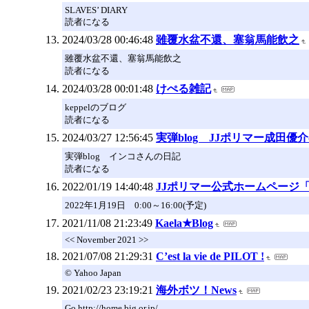
SLAVES’ DIARY
読者になる
2024/03/28 00:46:48
雖覆水盆不還、塞翁馬能飲之
雖覆水盆不還、塞翁馬能飲之
読者になる
2024/03/28 00:01:48
けぺる雑記
keppelのブログ
読者になる
2024/03/27 12:56:45
実弾blog JJポリマー成田優
実弾blog インコさんの日記
読者になる
2022/01/19 14:40:48
JJポリマー公式ホームページ
2022年1月19日 0:00～16:00(予定)
2021/11/08 21:23:49
Kaela★Blog
<< November 2021 >>
2021/07/08 21:29:31
C’est la vie de PILOT !
© Yahoo Japan
2021/02/23 23:19:21
海外ボツ！News
Go http://home.big.or.jp/