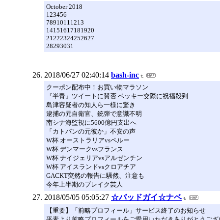
October 2018
123456
78910111213
14151617181920
21222324252627
28293031
2018/06/27 02:40:14
bash-inc
クーポン配布中！お買い物マラソン
『半青』ツイートに賛否 ベッキー交際に祝福殺到
島津容疑者の知人ら一様に驚き
逮捕の元自衛官、銃弾で意識不明
南シナ海監視に5600億円支出へ
「カトパンの元彼か」不安の声
W杯 オーストラリアvsペルー
W杯 デンマークvsフランス
W杯 ナイジェリアvsアルゼンチン
W杯 アイスランドvsクロアチア
GACKT突然の報告に騒然、注意も
今年上半期のブレイク芸人
2018/05/05 05:05:27
☆バッドガイ☆ナベ
【重要】「前略プロフィール」サービス終了のお知らせ
平素より前略プロフィールをご愛用いただきありがとうござ