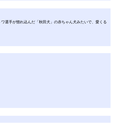
トワ選手が惚れ込んだ「秋田犬」の赤ちゃん犬みたいで、愛くる