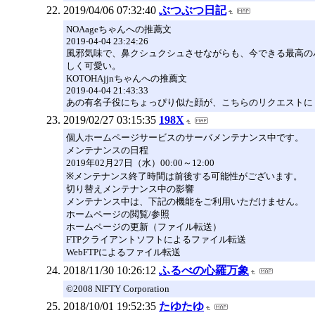
2019/04/06 07:32:40
ぶつぶつ日記
NOAageちゃんへの推薦文
2019-04-04 23:24:26
風邪気味で、鼻クシュクシュさせながらも、今できる最高の
しく可愛い。
KOTOHAjjnちゃんへの推薦文
2019-04-04 21:43:33
あの有名子役にちょっぴり似た顔が、こちらのリクエストに
2019/02/27 03:15:35
198X
個人ホームページサービスのサーバメンテナンス中です。
メンテナンスの日程
2019年02月27日（水）00:00～12:00
※メンテナンス終了時間は前後する可能性がございます。
切り替えメンテナンス中の影響
メンテナンス中は、下記の機能をご利用いただけません。
ホームページの閲覧/参照
ホームページの更新（ファイル転送）
FTPクライアントソフトによるファイル転送
WebFTPによるファイル転送
2018/11/30 10:26:12
ふるべの心羅万象
©2008 NIFTY Corporation
2018/10/01 19:52:35
たゆたゆ