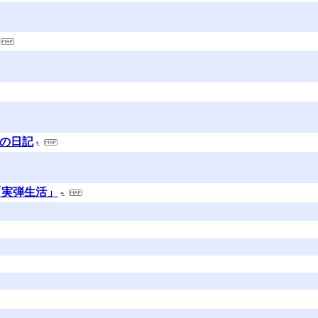
介の日記
「実弾生活」