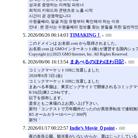
성과로 증명하는 마케팅 파트너
최적의 키워드와 콘텐츠로 노출 시작
시간이 곧 경쟁력입니다
수원울쎄라, 얼굴 처짐 유형부터 확인해야 하는 이유
안내 : 본 문서는 수원울쎄라 정보를 찾는 분들을 위한 일반적인
2026/06/26 06:14:03
TIMAKING！
このドメインは お名前.com から取得されました。
お名前.com は GMOインターネット(株) が運営する国内シ
Copyright (c) 2025 GMO Internet, Inc. All Rights Reserved.
2026/06/06 16:13:54
まあべるのほわほわ日記
コミックマーケット108に当選しました
2026年6月 5日 (金)
コミックマーケット108に当選しました
まあべる本舗は、東京ビッグサイトで開催されるコミックマー
8/16(日)東2 ニ04aです。
以下を頒布します。
是非ともご来場の上お買い上げ下さい。
新刊「コンテストで万年圏外だったのが異世界転生で連戦無
B5 オールカラー16ページ 300円
新刊「
2026/01/17 00:22:57
Indie’s Movie ０point
夜の奈良公園。観光客がいないからか、鹿はじっとしている