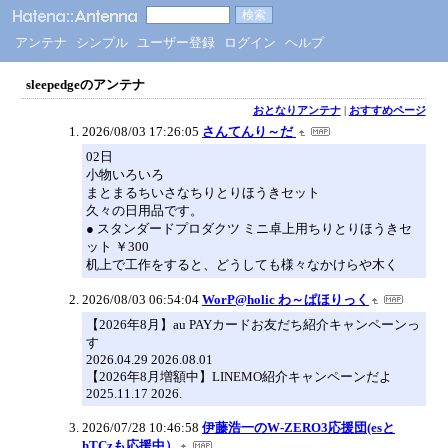
アンテナ
シンプル
ユーザー登録
ログイン
ヘルプ
sleepedgeのアンテナ
おとなりアンテナ
|
おすすめページ
2026/08/03 17:26:05
さんてんり～だ
02日
小物いろいろ
まとまるちいさなちりとりほうきセット
久々の日用品です。
● スタンダードプロダクツ ミニ卓上用ちりとりほうきセ
ット ￥300
机上で工作をすると、どうしても様々なかけらや木く
2026/08/03 06:54:04
WorP@holic わ～ぱほりっく
【2026年8月】au PAYカードお友だち紹介キャンペーンっ
す
2026.04.29 2026.08.01
【2026年8月増額中】LINEMO紹介キャンペーンだよ
2025.11.17 2026.
2026/07/28 10:46:58
伊藤浩一のW-ZERO3応援団(esと
hTCzも応援中）