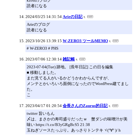
kzouのブログ
読者になる
2024/03/25 14:31:54
Arieの日記
Arieのブログ
読者になる
2023/10/26 13:39:15
W-ZERO3 ツールMEMO
# W-ZERO3 # PHS
2023/07/06 12:30:14
雑記帳
2023-07-04(Tue) 跡地。 [長年日記] この日を編集
■ 移動しました。
まだ見てる人がいるかどうかわからんですが、
メンテとかいろいろ面倒になったのでWordPress建てまし
た。
こ
2023/04/17 01:20:54
会長さんのZaurus的日記
twitter 旨いもん
〆は、まさかの寿司盛りだったｗ 蟹ダシの味噌汁が美
味い https://t.co/B3yGRgBcS5 21:38
玉ねぎソースたっぷり。あっさりトンテキヾ(°∀° )/ h