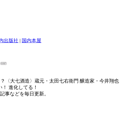
内出版社
|
国内本屋
だ道って？〈大七酒造〉蔵元・太田七右衛門 醸造家・今井翔也
い！ 進化してる！
記事などを毎日更新。