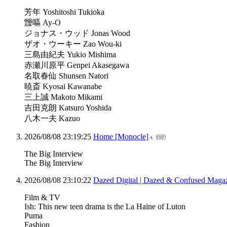
芳年 Yoshitoshi Tukioka
靉嘔 Ay-O
ジョナス・ウッド Jonas Wood
ザオ・ウーキー Zao Wou-ki
三島由紀夫 Yukio Mishima
赤瀬川原平 Genpei Akasegawa
名取春仙 Shunsen Natori
暁斎 Kyosai Kawanabe
三上誠 Makoto Mikami
吉田克朗 Katsuro Yoshida
八木一夫 Kazuo
2026/08/08 23:19:25
Home [Monocle]
The Big Interview
The Big Interview
2026/08/08 23:10:22
Dazed Digital | Dazed & Confused Magazin
Film & TV
Ish: This new teen drama is the La Haine of Luton
Puma
Fashion