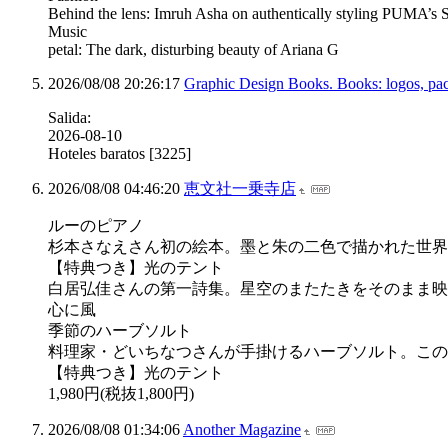
Behind the lens: Imruh Asha on authentically styling PUMA’s
Music
petal: The dark, disturbing beauty of Ariana G
2026/08/08 20:26:17
Graphic Design Books. Books: logos, pac
Salida:
2026-08-10
Hoteles baratos [3225]
2026/08/08 04:46:20
恵文社一乗寺店
ルーのピアノ
杉本さなえさん初の絵本。墨と朱の二色で描かれた世界
【特典つき】光のテント
白居弘佳さんの第一詩集。星空のまたたきをそのまま映
心に風
季節のハーブソルト
料理家・どいちなつさんが手掛けるハーブソルト。この
【特典つき】光のテント
1,980円(税抜1,800円)
2026/08/08 01:34:06
Another Magazine