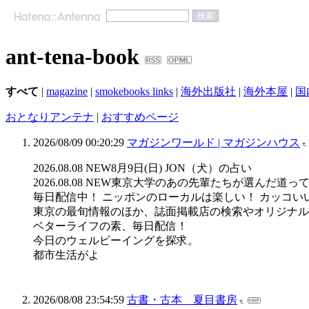
ant-tena-book
すべて
|
magazine
|
smokebooks links
|
海外出版社
|
海外本屋
|
国
おとなりアンテナ
|
おすすめページ
2026/08/09 00:20:29
マガジンワールド | マガジンハウス
2026.08.08 NEW8月9日(日) JON（犬）の占い
2026.08.08 NEW東京大学のあの先輩たちが選ん
毎日配信中！ ニッポンのローカルは楽しい！ カッコい
東京の最旬情報のほか、誌面掲載店の検索やオリジナル
ベターライフの素、毎日配信！
今日のウェルビーイングを探求。
都市生活がよ
2026/08/08 23:54:59
古書・古本 夏目書房