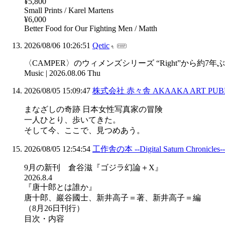
¥5,800
Small Prints / Karel Martens
¥6,000
Better Food for Our Fighting Men / Matth
2026/08/06 10:26:51
Qetic
〈CAMPER〉のウィメンズシリーズ “Right”から約7年ぶり
Music | 2026.08.06 Thu
2026/08/05 15:09:47
株式会社 赤々舎 AKAAKA ART PUBLIS
まなざしの奇跡 日本女性写真家の冒険
一人ひとり、歩いてきた。
そして今、ここで、見つめあう。
2026/08/05 12:54:54
工作舎の本 --Digital Saturn Chronicles--
9月の新刊 倉谷滋『ゴジラ幻論＋X』
2026.8.4
『唐十郎とは誰か』
唐十郎、巖谷國士、新井高子＝著、新井高子＝編
（8月26日刊行）
目次・内容