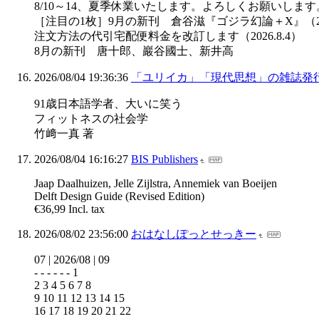
8/10～14、夏季休業いたします。よろしくお願いします。（2
［注目の1枚］9月の新刊 倉谷滋『ゴジラ幻論＋X』（202
注文方法の代引宅配便料金を改訂します（2026.8.4）
8月の新刊 唐十郎、巖谷國士、新井高
2026/08/04 19:36:36
「ユリイカ」「現代思想」の雑誌発
91歳日本語学者、大いに笑う
フィットネスの社会学
竹﨑一真 著
2026/08/04 16:16:27
BIS Publishers
Jaap Daalhuizen, Jelle Zijlstra, Annemiek van Boeijen
Delft Design Guide (Revised Edition)
€36,99 Incl. tax
2026/08/02 23:56:00
おはなしぽっとせっきー
07 | 2026/08 | 09
- - - - - - 1
2 3 4 5 6 7 8
9 10 11 12 13 14 15
16 17 18 19 20 21 22