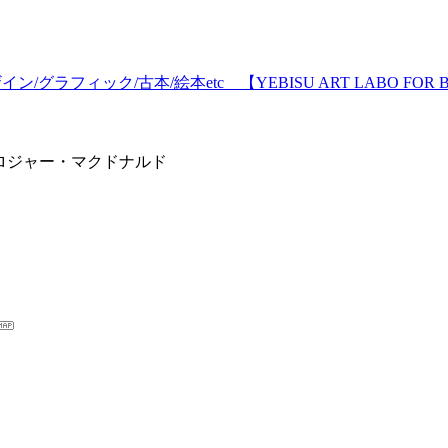
ン/グラフィック/古本/絵本etc 【YEBISU ART LABO FOR 
/ ロジャー・マクドナルド