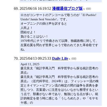
2025/06/16 16:19:52
漫棚通信ブログ版
ロカがコンサートのアンコールで歌うのが「El Pueblo!
Unido! Jamás Será Vencido!」です。
オープニングの掛け声を訳すると
人民よ！
団結せよ！
負けることはない！
1970年代にチリで作曲されて以降、独裁政権に対して、
左翼右翼を問わず世界じゅうで歌われてきた革命歌です
ね。
2025/04/13 09:25:33
Daily Life
April 11, 2025
森元良太『統計学再入門 科学哲学から探る統計思考の
原点』
森元良太『統計学再入門 科学哲学から探る統計思考の
原点』（近代科学社、2024年）は、フィッシャー流の検
定とネイマン＝ピアソン流の検定の間の論争を原典を参
照しつつ、言葉遣いに注意をはらいながら整理するとい
う点で、類書がない本であり、勉強になる点が多い。統
計的検定を使う時に感じる「うしろめたさ」や「モヤモ
ヤ感」の