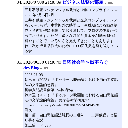
2026/07/08 21:38:39
ビジネス法務の部屋
三井不動産レジデンシャル裁判と企業コンプライアンス
2026年7月 6日 (月)
三井不動産レジデンシャル裁判と企業コンプライアンス
あいかわらず、本業以外の時間は、生成AIによる動画制
作・音声制作に没頭しておりまして、ブログの更新が滞
っております。ただ、多大な時間と資金をAI動画制作に
費やすことで、いろいろと見えてきたこともあります
ね。私が成果品作成のために1000回失敗を繰り返してい
る労...
2026/06/30 01:30:40
日曜社会学＞出不ろぐ
de√Blog
2026-06-08
鈴木亘（2023）「ドゥルーズ映画論における自由間接話
法の文学論的意義」
哲学入門読書会第12期の準備。
鈴木亘（2023）「ドゥルーズ映画論における自由間接話
法の文学論的意義」 美学芸術学研究42
https://cir.nii.ac.jp/crid/1390300755743494528
目次
第一節 自由間接話法解釈の二傾向―「二声仮説」と語
り手不在説
第二節 ドゥルー