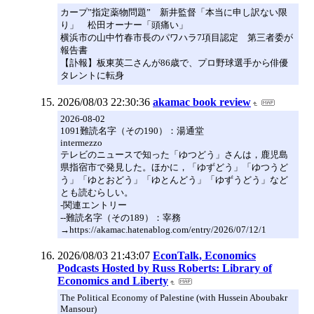
カープ”指定薬物問題” 新井監督「本当に申し訳ない限
り」 松田オーナー「頭痛い」
横浜市の山中竹春市長のパワハラ7項目認定 第三者委が
報告書
【訃報】板東英二さんが86歳で、プロ野球選手から俳優
タレントに転身
2026/08/03 22:30:36
akamac book review
2026-08-02
1091難読名字（その190）：湯通堂
intermezzo
テレビのニュースで知った「ゆつどう」さんは，鹿児島
県指宿市で発見した。ほかに，「ゆずどう」「ゆつうど
う」「ゆとおどう」「ゆとんどう」「ゆずうどう」など
とも読むらしい。
-関連エントリー
--難読名字（その189）：宰務
→https://akamac.hatenablog.com/entry/2026/07/12/1
2026/08/03 21:43:07
EconTalk, Economics
Podcasts Hosted by Russ Roberts: Library of
Economics and Liberty
The Political Economy of Palestine (with Hussein Aboubakr
Mansour)