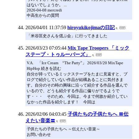
はないでしょうか。 ...
2026-04-08 mercredi
中高生からの質問
2026/04/01 11:37:59
hiroyukikojimaの日記
「米谷匡史さんを偲ぶ会」に行ってきました
2026/03/23 07:05:44
Mix Tape Troopers 「ミック
ステープ・トゥルーパーズ」
V.A. 「Ice Cream “The Party”」 2026/03/20 MixTape
HipHop 続きを読む
自分が持っているミックステープをたまに見返すと、ブ
ログで紹介していない作品が結構あることに気付きま
す。自分のその時の興味に沿って紹介する作品を選んで
いるので、どうも紹介する作品に偏りがでるようで
す・・・ そのため、今回は、今まで何故か紹介してい
なかった作品を紹介します！ 今回は
2026/02/06 04:03:45
子供たちの子供たちへ 〓伝
えたい音楽〓
子供たちの子供たちへ ～伝えたい音楽～
お問い合わせ