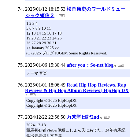
2025/01/12 18:15:53
松岡康史のワールドミュー
ジック短信２
1 2 3 4
5 6 7 8 9 10 11
12 13 14 15 16 17 18
19 20 21 22 23 24 25
26 27 28 29 30 31
<< January 2025 >>
(C) 2025 ブログ JUGEM Some Rights Reserved.
2025/01/06 15:30:44
after you：So-net blog
テーマ 音楽
2025/01/01 18:06:49
Read Hip Hop Reviews, Rap
Reviews & Hip Hop Album Reviews | HipHop DX
Copyright © 2025 HipHopDX
Copyright © 2025 HipHopDX
2024/12/22 22:56:50
万来堂日記2nd
2024-12-18
競馬初心者Vtuber伊縁こしょん氏にあてた、24年有馬記
念出走馬煽り文章集