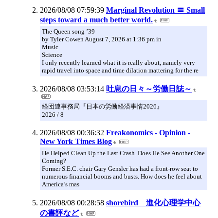
2026/08/08 07:59:39
Marginal Revolution 〓 Small
steps toward a much better world.
The Queen song ’39
by Tyler Cowen August 7, 2026 at 1:36 pm in
Music
Science
I only recently learned what it is really about, namely very
rapid travel into space and time dilation mattering for the re
2026/08/08 03:53:14
吐息の日々～労働日誌～
経団連事務局『日本の労働経済事情2026』
2026 / 8
2026/08/08 00:36:32
Freakonomics - Opinion -
New York Times Blog
He Helped Clean Up the Last Crash. Does He See Another One
Coming?
Former S.E.C. chair Gary Gensler has had a front-row seat to
numerous financial booms and busts. How does he feel about
America’s mas
2026/08/08 00:28:58
shorebird 進化心理学中心
の書評など