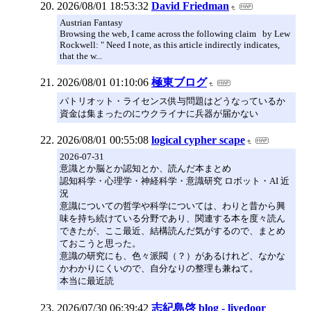
2026/08/01 18:53:32
David Friedman
Austrian Fantasy
Browsing the web, I came across the following claim by Lew
Rockwell: " Need I note, as this article indirectly indicates,
that the w...
2026/08/01 01:10:06
極東ブログ
パトリオット・ライセンス供与問題はどうなっているか
資金は集まったのにウクライナに兵器が届かない
2026/08/01 00:55:08
logical cypher scape
2026-07-31
意識とか脳とか認知とか、読んだ本まとめ
認知科学・心理学・神経科学・意識研究 ロボット・AI 近
況
意識についての哲学や科学については、わりと昔から興
味を持ち続けている分野であり、関連する本を度々読ん
できたが、ここ最近、結構読んだ気がするので、まとめ
ておこうと思った。
意識の研究にも、色々派閥（？）があるけれど、なかな
かわかりにくいので、自分なりの整理も兼ねて。
本当に最近読
2026/07/30 06:39:42
志紀島啓 blog - livedoor