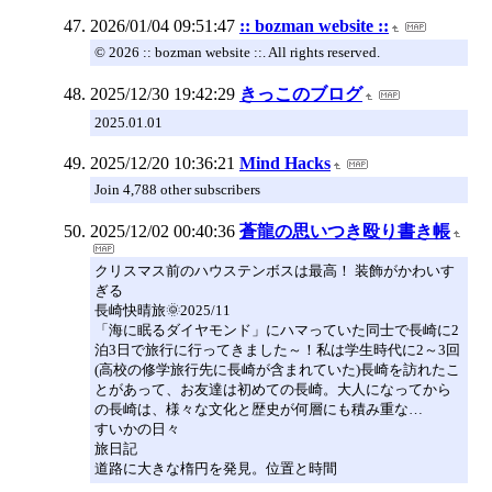
2026/01/04 09:51:47
:: bozman website ::
© 2026 :: bozman website ::. All rights reserved.
2025/12/30 19:42:29
きっこのブログ
2025.01.01
2025/12/20 10:36:21
Mind Hacks
Join 4,788 other subscribers
2025/12/02 00:40:36
蒼龍の思いつき殴り書き帳
クリスマス前のハウステンボスは最高！ 装飾がかわいす
ぎる
長崎快晴旅🌞2025/11
「海に眠るダイヤモンド」にハマっていた同士で長崎に2
泊3日で旅行に行ってきました～！私は学生時代に2～3回
(高校の修学旅行先に長崎が含まれていた)長崎を訪れたこ
とがあって、お友達は初めての長崎。大人になってから
の長崎は、様々な文化と歴史が何層にも積み重な…
すいかの日々
旅日記
道路に大きな楕円を発見。位置と時間