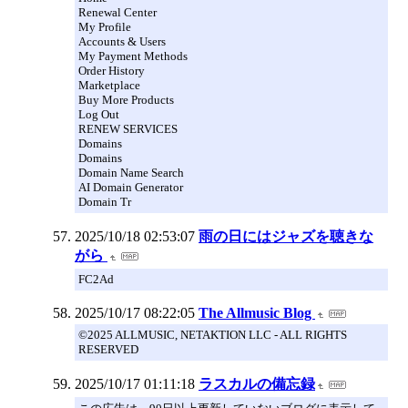
Renewal Center
My Profile
Accounts & Users
My Payment Methods
Order History
Marketplace
Buy More Products
Log Out
RENEW SERVICES
Domains
Domains
Domain Name Search
AI Domain Generator
Domain Tr
2025/10/18 02:53:07
雨の日にはジャズを聴きな
がら
FC2Ad
2025/10/17 08:22:05
The Allmusic Blog
©2025 ALLMUSIC, NETAKTION LLC - ALL RIGHTS
RESERVED
2025/10/17 01:11:18
ラスカルの備忘録