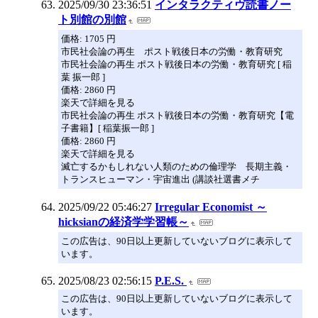
2025/09/30 23:36:51
インタラクティヴ読書ノー
ト別館の別館
価格: 1705 円
市民社会論の再生 ポスト戦後日本の労働・教育研究
市民社会論の再生 ポスト戦後日本の労働・教育研究 [ 稲
葉 振一郎 ]
価格: 2860 円
楽天で詳細を見る
市民社会論の再生 ポスト戦後日本の労働・教育研究【電
子書籍】[ 稲葉振一郎 ]
価格: 2860 円
楽天で詳細を見る
滅亡するかもしれない人類のための倫理学 長期主義・
トランスヒューマン・宇宙進出 (講談社選書メチ
2025/09/22 05:46:27
Irregular Economist ～
hicksianの経済学学習帳～
この広告は、90日以上更新していないブログに表示して
います。
2025/08/23 02:56:15
P.E.S.
この広告は、90日以上更新していないブログに表示して
います。