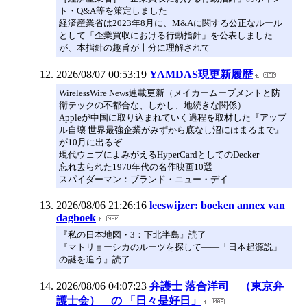
ト・Q&A等を策定しました
経済産業省は2023年8月に、M&Aに関する公正なルール
として「企業買収における行動指針」を公表しました
が、本指針の趣旨が十分に理解されて
2026/08/07 00:53:19
YAMDAS現更新履歴
WirelessWire News連載更新（メイカームーブメントと防
衛テックの不都合な、しかし、地続きな関係）
Appleが中国に取り込まれていく過程を取材した『アップ
ル自壊 世界最強企業がみずから底なし沼にはまるまで』
が10月に出るぞ
現代ウェブによみがえるHyperCardとしてのDecker
忘れ去られた1970年代の名作映画10選
スパイダーマン：ブランド・ニュー・デイ
2026/08/06 21:26:16
leeswijzer: boeken annex van
dagboek
『私の日本地図・3：下北半島』読了
『マトリョーシカのルーツを探して——「日本起源説」
の謎を追う』読了
2026/08/06 04:07:23
弁護士 落合洋司 （東京弁
護士会） の 「日々是好日」