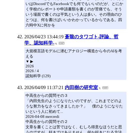
いはDiscordでもFacebookでも何でもいいのだが、とにか
く学校のレポートや申請書類を書くのが苦痛でも、そう
いう場面で書くのは平気という人は多い。その理由のひ
とつは、何を書けばいいかわかっているからである。四
六時中Xに何かを
2026/04/23 13:44:19
蒼龍のタワゴト-評論、哲
学、認知科学-
大規模言語モデルに潜むアナロジー構造から今のAIを考
える
▼ ▶
2026
2026 / 4
認知科学 (129)
2026/04/09 11:37:21
内田樹の研究室
中高生からの質問その３
「内田先生のようになりたいのですが、これまでどのよ
うな努力をなさってきましたか？」 僕のようになりた
いという人に初めて...
2026-04-08 mercredi
中高生からの質問その２
文章を書くことは苦ではなく、むしろ得意なほうだと思
うのですが、好きではありません。何か好きになる方法