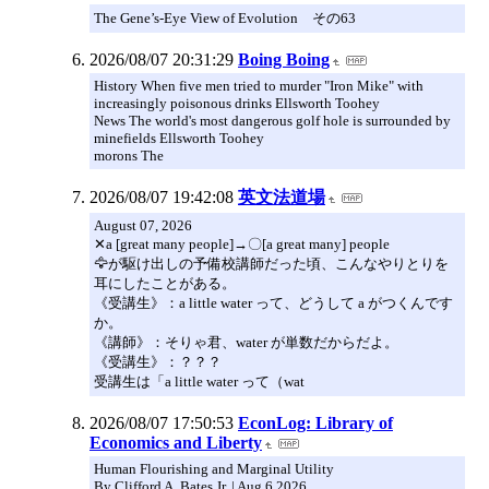
The Gene’s-Eye View of Evolution その63
2026/08/07 20:31:29
Boing Boing
History When five men tried to murder "Iron Mike" with
increasingly poisonous drinks Ellsworth Toohey
News The world's most dangerous golf hole is surrounded by
minefields Ellsworth Toohey
morons The
2026/08/07 19:42:08
英文法道場
August 07, 2026
✕a [great many people]→〇[a great many] people
🦅が駆け出しの予備校講師だった頃、こんなやりとりを
耳にしたことがある。
《受講生》：a little water って、どうして a がつくんです
か。
《講師》：そりゃ君、water が単数だからだよ。
《受講生》：？？？
受講生は「a little water って（wat
2026/08/07 17:50:53
EconLog: Library of
Economics and Liberty
Human Flourishing and Marginal Utility
By Clifford A. Bates Jr. | Aug 6 2026