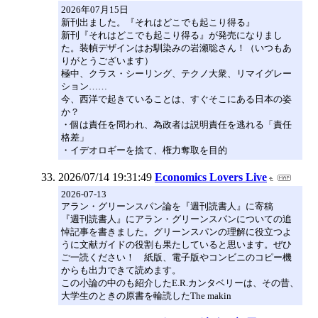
2026年07月15日
新刊出ました。『それはどこでも起こり得る』
新刊『それはどこでも起こり得る』が発売になりまし
た。装幀デザインはお馴染みの岩瀬聡さん！（いつもあ
りがとうございます）
極中、クラス・シーリング、テクノ大衆、リマイグレー
ション……
今、西洋で起きていることは、すぐそこにある日本の姿
か？
・個は責任を問われ、為政者は説明責任を逃れる「責任
格差」
・イデオロギーを捨て、権力奪取を目的
2026/07/14 19:31:49
Economics Lovers Live
2026-07-13
アラン・グリーンスパン論を『週刊読書人』に寄稿
『週刊読書人』にアラン・グリーンスパンについての追
悼記事を書きました。グリーンスパンの理解に役立つよ
うに文献ガイドの役割も果たしていると思います。ぜひ
ご一読ください！ 紙版、電子版やコンビニのコピー機
からも出力できて読めます。
この小論の中のも紹介したE.R.カンタベリーは、その昔、
大学生のときの原書を輪読したThe makin