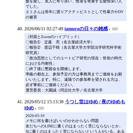
族を愛し、友人に寄り添い、他者を尊重する愛情深い人
でした。
エミさんは長年に渡りアクティビストとして性暴力やDV
の被害
2026/06/11 02:27:49
tamuraの日々の雑感
（対面とZoomのハイブリッド）
〇報告➀ 定森 亮（名古屋経済大学）
〇報告➁ 渡辺千晴（名古屋大学大学院法学研究科学術
研究員）
「政治思想としてのユートピア研究の現在：世俗の時代
における均衡性」
〇終了後に懇親会を開催します。
準備の都合上、参加予定の方は事務局までご連絡をお願
いいたします。特に、遠隔での参加希を望される方は、
必ず事前にご連絡ください。
運営委員：大園誠（同志社大学／名古屋大学
2026/05/12 15:13:38
うつし世はゆめ / 夜のゆめも
ゆめ
2026-05-10
メモに何を書けばいいのかわからない問題
友だちへのLINEに書くのはまったく苦にならないとか、
Xに書くのはまったく苦にならないという人がいる。ある