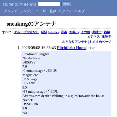
アンテナ
シンプル
ユーザー登録
ログイン
ヘルプ
sneakingのアンテナ
すべて
|
グループ指定なし
|
経済
|
studies
|
音楽
|
お笑い
|
その他
|
弁護士
|
雑学
|
ビジネス
|
生物学
おとなりアンテナ
|
おすすめページ
2026/08/08 16:35:43
Pitchfork: Home
Emotional Junglist
Nia Archives
BIJSAYS
7.6
•9 minutes ago•🇺🇸 US
Magdalene
FKA twigs
FLYXXP
9.5
•38 minutes ago•🇵🇱 PL
After its own death / Walking in a spiral towards the house
Nivhek
DVSHRRR
9.0
•an