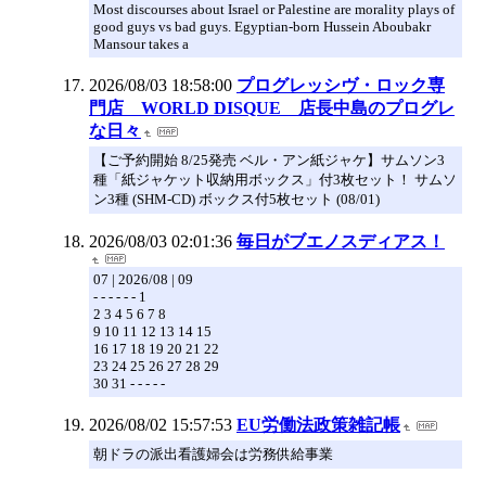
Most discourses about Israel or Palestine are morality plays of
good guys vs bad guys. Egyptian-born Hussein Aboubakr
Mansour takes a
2026/08/03 18:58:00
プログレッシヴ・ロック専
門店 WORLD DISQUE 店長中島のプログレ
な日々
【ご予約開始 8/25発売 ベル・アン紙ジャケ】サムソン3
種「紙ジャケット収納用ボックス」付3枚セット！ サムソ
ン3種 (SHM-CD) ボックス付5枚セット (08/01)
2026/08/03 02:01:36
毎日がブエノスディアス！
07 | 2026/08 | 09
- - - - - - 1
2 3 4 5 6 7 8
9 10 11 12 13 14 15
16 17 18 19 20 21 22
23 24 25 26 27 28 29
30 31 - - - - -
2026/08/02 15:57:53
EU労働法政策雑記帳
朝ドラの派出看護婦会は労務供給事業