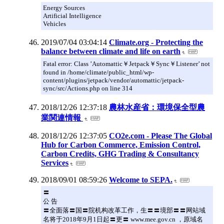
Energy Sources
Artificial Intelligence
Vehicles
2019/07/04 03:04:14
Climate.org - Protecting the
balance between climate and life on earth
Fatal error: Class ’Automattic￥Jetpack￥Sync￥Listener’ not
found in /home/climate/public_html/wp-
content/plugins/jetpack/vendor/automattic/jetpack-
sync/src/Actions.php on line 314
2018/12/26 12:37:18
農林水産省：環境保全型農
業関連情報
2018/12/26 12:37:05
CO2e.com - Please The Global
Hub for Carbon Commerce, Emission Control,
Carbon Credits, GHG Trading & Consultancy
Services
2018/09/01 08:59:26
Welcome to SEPA.
〓
公 告
〓全面落〓国〓院机构改革工作，生〓〓境部〓〓网站域
名将于2018年9月1日起〓更〓 www.mee.gov.cn ，原域名