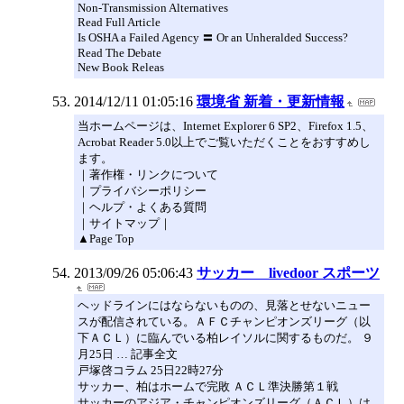
Non-Transmission Alternatives
Read Full Article
Is OSHA a Failed Agency 〓 Or an Unheralded Success?
Read The Debate
New Book Releas
2014/12/11 01:05:16
環境省 新着・更新情報
当ホームページは、Internet Explorer 6 SP2、Firefox 1.5、
Acrobat Reader 5.0以上でご覧いただくことをおすすめし
ます。
｜著作権・リンクについて
｜プライバシーポリシー
｜ヘルプ・よくある質問
｜サイトマップ｜
▲Page Top
2013/09/26 05:06:43
サッカー livedoor スポーツ
ヘッドラインにはならないものの、見落とせないニュー
スが配信されている。ＡＦＣチャンピオンズリーグ（以
下ＡＣＬ）に臨んでいる柏レイソルに関するものだ。 ９
月25日 … 記事全文
戸塚啓コラム 25日22時27分
サッカー、柏はホームで完敗 ＡＣＬ準決勝第１戦
サッカーのアジア・チャンピオンズリーグ（ＡＣＬ）は