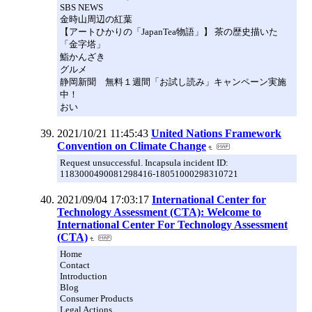
SBS NEWS
金時山周辺の紅葉
【アートひかりの「JapanTea物語」】 茶の歴史描いた
「金字塔」
鮨かんざき
グルメ
静岡新聞 無料１週間「お試し読み」キャンペーン実施
中！
おい
2021/10/21 11:45:43
United Nations Framework
Convention on Climate Change
Request unsuccessful. Incapsula incident ID:
1183000490081298416-18051000298310721
2021/09/04 17:03:17
International Center for
Technology Assessment (CTA): Welcome to
International Center For Technology Assessment
(CTA)
Home
Contact
Introduction
Blog
Consumer Products
Legal Actions