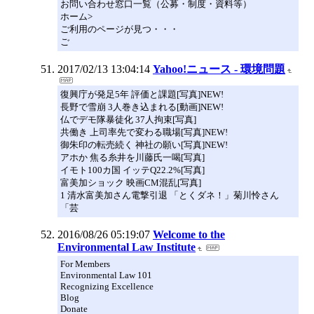
お問い合わせ窓口一覧（公募・制度・資料等）
ホーム>
ご利用のページが見つ・・・
ご
2017/02/13 13:04:14
Yahoo!ニュース - 環境問題
復興庁が発足5年 評価と課題[写真]NEW!
長野で雪崩 3人巻き込まれる[動画]NEW!
仏でデモ隊暴徒化 37人拘束[写真]
共働き 上司率先で変わる職場[写真]NEW!
御朱印の転売続く 神社の願い[写真]NEW!
アホか 焦る糸井を川藤氏一喝[写真]
イモト100カ国 イッテQ22.2%[写真]
富美加ショック 映画CM混乱[写真]
1 清水富美加さん電撃引退 「とくダネ！」菊川怜さん
「芸
2016/08/26 05:19:07
Welcome to the
Environmental Law Institute
For Members
Environmental Law 101
Recognizing Excellence
Blog
Donate