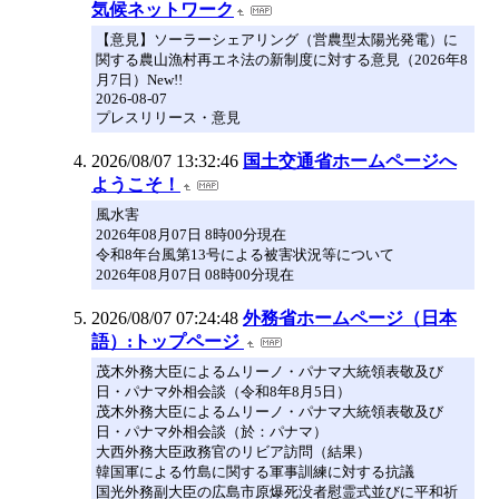
気候ネットワーク
【意見】ソーラーシェアリング（営農型太陽光発電）に
関する農山漁村再エネ法の新制度に対する意見（2026年8
月7日）New!!
2026-08-07
プレスリリース・意見
2026/08/07 13:32:46
国土交通省ホームページへ
ようこそ！
風水害
2026年08月07日 8時00分現在
令和8年台風第13号による被害状況等について
2026年08月07日 08時00分現在
2026/08/07 07:24:48
外務省ホームページ（日本
語）:トップページ
茂木外務大臣によるムリーノ・パナマ大統領表敬及び
日・パナマ外相会談（令和8年8月5日）
茂木外務大臣によるムリーノ・パナマ大統領表敬及び
日・パナマ外相会談（於：パナマ）
大西外務大臣政務官のリビア訪問（結果）
韓国軍による竹島に関する軍事訓練に対する抗議
国光外務副大臣の広島市原爆死没者慰霊式並びに平和祈