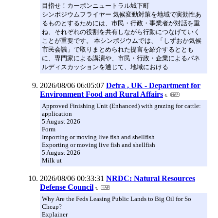
目指せ！カーボンニュートラル城下町
シンポジウムフライヤー 気候変動対策を地域で実効性あ
るものとするためには、市民・行政・事業者が対話を重
ね、それぞれの役割を共有しながら行動につなげていく
ことが重要です。 本シンポジウムでは、「しずおか気候
市民会議」で取りまとめられた提言を紹介するととも
に、専門家による講演や、市民・行政・企業によるパネ
ルディスカッションを通じて、地域における
2026/08/06 06:05:07
Defra , UK - Department for
Environment Food and Rural Affairs
Approved Finishing Unit (Enhanced) with grazing for cattle:
application
5 August 2026
Form
Importing or moving live fish and shellfish
Exporting or moving live fish and shellfish
5 August 2026
Milk ut
2026/08/06 00:33:31
NRDC: Natural Resources
Defense Council
Why Are the Feds Leasing Public Lands to Big Oil for So
Cheap?
Explainer