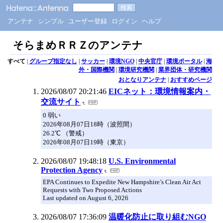
アンテナ
シンプル
ユーザー登録
ログイン
ヘルプ
そらまめＲＲＺのアンテナ
すべて
|
グループ指定なし
|
サッカー
|
環境NGO
|
中央官庁
|
環境ポータル
|
海
外・国際機関
|
環境研究機関
|
業界団体・研究機関
おとなりアンテナ
|
おすすめページ
2026/08/07 20:21:46
EICネット：環境情報案内・
交流サイト
0 弱い
2026年08月07日18時（波照間）
26.2℃ （警戒）
2026年08月07日19時（東京）
2026/08/07 19:48:18
U.S. Environmental
Protection Agency
EPA Continues to Expedite New Hampshire’s Clean Air Act
Requests with Two Proposed Actions
Last updated on August 6, 2026
2026/08/07 17:36:09
温暖化防止に取り組むNGO