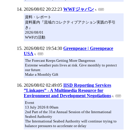
2026/08/02 20:22:23
WWFジャパン
資料・レポート
資料案内『流域のコレクティブアクション実践の手引
き』
2026/08/01
WWFの活動
2026/08/02 19:54:30
Greenpeace | Greenpeace
USA
The Forecast Keeps Getting More Dangerous
Extreme weather puts lives at risk. Give monthly to protect
our future.
Make a Monthly Gift
2026/08/02 02:49:05
IISD Reporting Services
”Linkages” - A Multimedia Resource for
Environment and Development Negotiations
Event
13 July 2026 8:00am
2nd Part of the 31st Annual Session of the International
Seabed Authority
The International Seabed Authority will continue trying to
balance pressures to accelerate or delay