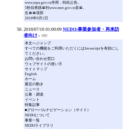
www.sepa.gov.cn停用，特此公告。
5秒后将跳〓到www.mee.gov.cn首〓。
生〓〓境部
2018年9月1日
2018/07/10 01:00:09
NEDO:事業参加者・再来訪
者向け
本文へジャンプ
すべての機能をご利用いただくにはJavascriptを有効にし
てください。
お問い合わせ窓口
ウェブサイトの使い方
サイトマップ
English
ホーム
最近の動き
ニュース
公募・調達
イベント
特集記事
■グローバルナビゲーション（サイド）
NEDOについて
事業一覧
NEDOライブラリ