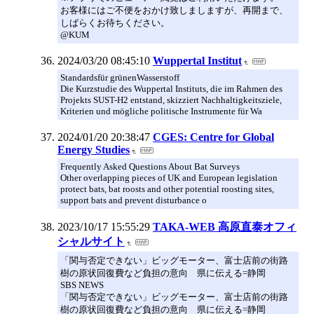
お客様にはご不便をおかけ致しましますが、再開まで、
しばらくお待ちください。
@KUM
2024/03/20 08:45:10
Wuppertal Institut
Standardsfür grünenWasserstoff
Die Kurzstudie des Wuppertal Instituts, die im Rahmen des
Projekts SUST-H2 entstand, skizziert Nachhaltigkeitsziele,
Kriterien und mögliche politische Instrumente für Wa
2024/01/20 20:38:47
CGES: Centre for Global
Energy Studies
Frequently Asked Questions About Bat Surveys
Other overlapping pieces of UK and European legislation
protect bats, bat roosts and other potential roosting sites,
support bats and prevent disturbance o
2023/10/17 15:55:29
TAKA-WEB 高原直泰オフィ
シャルサイト
「関与否定できない」ビッグモーター、富士店前の街路
樹の原状回復費など負担の意向 県に伝える=静岡
SBS NEWS
「関与否定できない」ビッグモーター、富士店前の街路
樹の原状回復費など負担の意向 県に伝える=静岡