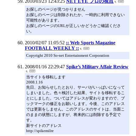
2010/03/23 12:43:25
NET EYE プロの視点
お探しのページが見つかりません
お探しのページは削除されたか、一時的に利用できない
可能性があります。
お探しのページのURLが正しいかどうかご確認くださ
い。
2010/02/07 11:05:52
:: Web Sports Magazine
FOOTBALL WEEKLY ::
Copyright 2010 So-net Entertainment Corporation
2008/01/16 22:29:47
Spike’s Military Affair Review
当サイトを移転します
2008.1.16
先日、お知らせしたとおり、サーバがいっぱいになって
しまいました。色々検討した結果、サイトを移転するこ
とにしました。ついてはアドレスが変わりますので、ブ
ックマークの修正をお願いします。今後、このアドレス
では更新をしません。このアドレスのサイトは、当面こ
のままの状態にしますが、将来的には削除する予定で
す。
新サイトのアドレス
http://spikemilre