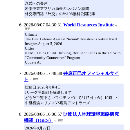
念式への参列
岩本中東アフリカ局長のレバノン訪問
外交専門誌『外交』のVol.98無料公開記事
2026/08/07 04:30:31
World Resources Institute
Climate
The Best Defense Against 'Natural' Disasters Is Nature Itself
Insights August 5, 2026
Cities
NUMO Helps Build Thriving, Resilient Cities in the US With
“Community Connectors” Program
Update Au
2026/08/06 17:48:38
井原正巳オフィシャルサイ
ト
投稿日:2026年8月4日
Jリーグ開幕戦を解説します
どうぞご覧下さいフジテレビにて8月7日（金）19時 生
中継横浜マリノスVS鹿島アントラーズ
2026/08/06 16:06:57
財団法人地球環境戦略研究
機関（IGES）
2026年8月22日