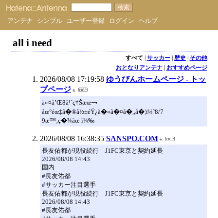
アンテナ
シンプル
ユーザー登録
ログイン
ヘルプ
all i need
すべて
|
サッカー
|
歴史
|
その他
おとなりアンテナ
|
おすすめページ
2026/08/08 17:19:58
ゆうびんホームページ - トッ
プページ
ä»¤å’Œ8å¹´ç†Šæœ￢
åœ°éœ‡ã�®å½±éŸ¿ã�«ã�¤ã�„ã�¦ï¼ˆ8/7
9æ™‚ç�¾åœ¨ï¼‰
2026/08/08 16:38:35
SANSPO.COM
長友佑都が現役続行 J1FC東京と契約延長
2026/08/08 14:43
国内
#長友佑都
#サッカー注目選手
長友佑都が現役続行 J1FC東京と契約延長
2026/08/08 14:43
#長友佑都