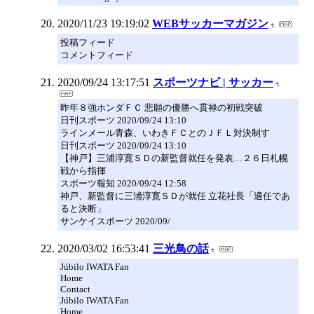
2020/11/23 19:19:02
WEBサッカーマガジン
投稿フィード
コメントフィード
2020/09/24 13:17:51
スポーツナビ | サッカー
昨年８強ホンダＦＣ 悲願の優勝へ貫禄の初戦突破
日刊スポーツ 2020/09/24 13:10
ラインメール青森、いわきＦＣとのＪＦＬ対決制す
日刊スポーツ 2020/09/24 13:10
【神戸】三浦淳寛ＳＤの新監督就任を発表…２６日札幌
戦から指揮
スポーツ報知 2020/09/24 12:58
神戸、新監督に三浦淳寛ＳＤが就任 立花社長「適任であ
ると決断」
サンケイスポーツ 2020/09/
2020/03/02 16:53:41
三光鳥の話
Júbilo IWATA Fan
Home
Contact
Júbilo IWATA Fan
Home