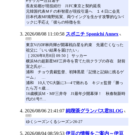
#サッカー注目選手
長友佑都が現役続行 J1FC東京と契約延長
元韓国代表ＭＦの朴智星が現役引退へ １４日に会見
日本代表MF南野拓実、両ウイングを生かす攻撃的な3バ
ックに手応え「彼らの特徴を生
2026/08/08 11:10:58
スポニチ Sponichi Annex
東京VのDF林尚輝が開幕戦白星を約束 先週亡くなった
祖父に「いい結果を届けたい」
［ 2026年8月8日 09:50 ］ サッカー
横浜Mの超新星MF三井寺を育てた街クラブの存在 財前
宣之氏が…
浦和 チョウ貴裁監督、初陣黒星「記憶と記録に残るゲ
ーム」 …
浦和 10人でG大阪に3―4で敗れる キジェ監督「勝っ
たら万々歳…
16歳横浜M・MF三井寺 J1最年少開幕弾！ 秋春制新時
代の1号!!…
2026/08/06 21:41:07
純喫茶グランパス君BLOG
ゆくシーズンくるシーズン26-27
2026/08/04 08:59:53
伊豆の情報をご案内～伊豆