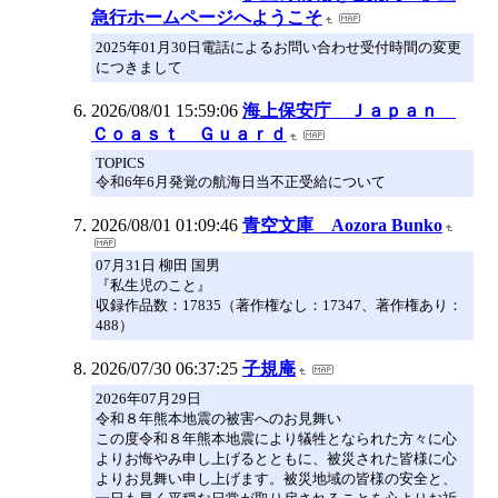
急行ホームページへようこそ
2025年01月30日電話によるお問い合わせ受付時間の変更
につきまして
2026/08/01 15:59:06
海上保安庁 Ｊａｐａｎ
Ｃｏａｓｔ Ｇｕａｒｄ
TOPICS
令和6年6月発覚の航海日当不正受給について
2026/08/01 01:09:46
青空文庫 Aozora Bunko
07月31日 柳田 国男
『私生児のこと』
収録作品数：17835（著作権なし：17347、著作権あり：
488）
2026/07/30 06:37:25
子規庵
2026年07月29日
令和８年熊本地震の被害へのお見舞い
この度令和８年熊本地震により犠牲となられた方々に心
よりお悔やみ申し上げるとともに、被災された皆様に心
よりお見舞い申し上げます。被災地域の皆様の安全と、