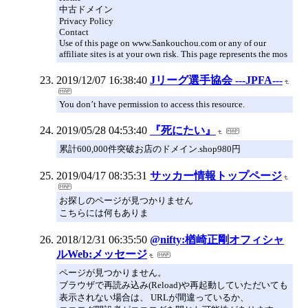
中古ドメイン
Privacy Policy
Contact
Use of this page on www.Sankouchou.com or any of our
affiliate sites is at your own risk. This page represents the mos
2019/12/07 16:38:40
Jリーグ選手協会 ---JPFA---
You don’t have permission to access this resource.
2019/05/28 04:53:40
『死にたい』
累計600,000件突破お店のドメイン.shop980円
2019/04/17 08:35:31
サッカー情報トップページ
お探しのページが見つかりません
こちらには何もありま
2018/12/31 06:35:50
@nifty:楢崎正剛オフィシャ
ルWeb:メッセージ
ページが見つかりません。
ブラウザで再読み込み(Reload)や再起動していただいても
表示されない場合は、 URLが間違っているか、