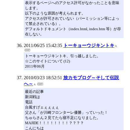
表示するページへのアクセス許可がなかったことを意味
します。
以下のような原因が考えられます。
アクセスが許可されていない（パーミッション等によっ
て禁止されている）。
デフォルトドキュメント（index.html, index.htm 等）が存
在しない。
2011/06/25 15:42:35
トーキョーウジキントキ
トーキョーウジキントキ、引っ越しました。
☆このサイトについて (12)
2011年06月
2010/03/23 18:52:51
放カモブログ～そして伝説
へ～
最近の記事
新潟戦は
電話
台風すげェぇぇぇぇ
父さん「が川崎フロンターレ優勝」っていった！
ちゅらさん２見てたら寝不足になりました。
MAJIDE！！！！！！！！？？？？
こんにちは