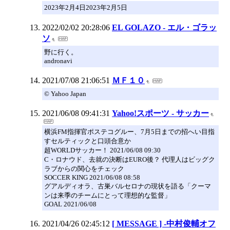
2023年2月4日2023年2月5日
2022/02/02 20:28:06
EL GOLAZO - エル・ゴラッ
ソ
野に行く。
andronavi
2021/07/08 21:06:51
ＭＦ１０
© Yahoo Japan
2021/06/08 09:41:31
Yahoo!スポーツ - サッカー
横浜FM指揮官ポステコグルー、7月5日までの招へい目指
すセルティックと口頭合意か
超WORLDサッカー！ 2021/06/08 09:30
C・ロナウド、去就の決断はEURO後？ 代理人はビッグク
ラブからの関心をチェック
SOCCER KING 2021/06/08 08:58
グアルディオラ、古巣バルセロナの現状を語る「クーマ
ンは来季のチームにとって理想的な監督」
GOAL 2021/06/08
2021/04/26 02:45:12
[ MESSAGE ] -中村俊輔オフ