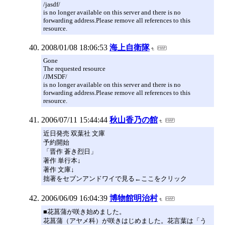
/jasdf/
is no longer available on this server and there is no
forwarding address.Please remove all references to this
resource.
2008/01/08 18:06:53
海上自衛隊
Gone
The requested resource
/JMSDF/
is no longer available on this server and there is no
forwarding address.Please remove all references to this
resource.
2006/07/11 15:44:44
秋山香乃の館
近日発売 双葉社 文庫
予約開始
「晋作 蒼き烈日」
著作 単行本↓
著作 文庫↓
拙著をセブンアンドワイで見る←ここをクリック
2006/06/09 16:04:39
博物館明治村
■花菖蒲が咲き始めました。
花菖蒲（アヤメ科）が咲きはじめました。花言葉は「う