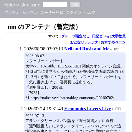
アンテナ
シンプル
ユーザー登録
ログイン
ヘルプ
nm のアンテナ（暫定版）
すべて
|
グループ指定なし
|
日記とblog
|
大学教員
おとなりアンテナ
|
おすすめページ
2026/08/08 03:07:13
Neil and Rush and Me
2026-08-07
レフェリー・レポート
大学へ。13-14時、HETSA-JSHET関係のオンライン会議。
7月2日*1に某学会から依頼された投稿論文査読の締切（8
月13日）が近づいてきたので、レフェリー・レポートを
一気に書き上げて、委員長に提出する。
「肩甲骨回し」200回。
【7928】
*1:https://nakcazawa.hatenablog.com/entry/20260702/
2026/07/14 19:31:49
Economics Lovers Live
2026-07-13
アラン・グリーンスパン論を『週刊読書人』に寄稿
『週刊読書人』にアラン・グリーンスパンについての追
悼記事を書きました。グリーンスパンの理解に役立つよ