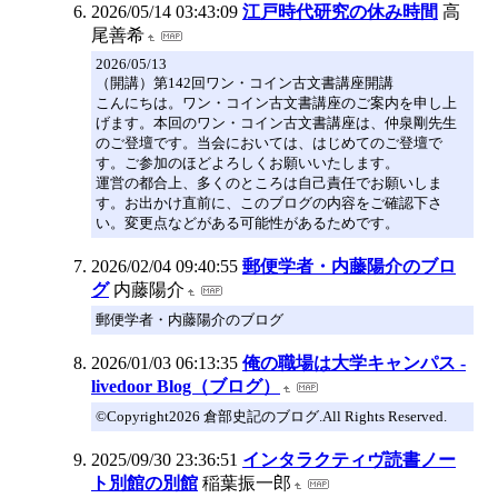
2026/05/14 03:43:09
江戸時代研究の休み時間
高
尾善希
2026/05/13
（開講）第142回ワン・コイン古文書講座開講
こんにちは。ワン・コイン古文書講座のご案内を申し上
げます。本回のワン・コイン古文書講座は、仲泉剛先生
のご登壇です。当会においては、はじめてのご登壇で
す。ご参加のほどよろしくお願いいたします。
運営の都合上、多くのところは自己責任でお願いしま
す。お出かけ直前に、このブログの内容をご確認下さ
い。変更点などがある可能性があるためです。
2026/02/04 09:40:55
郵便学者・内藤陽介のブロ
グ
内藤陽介
郵便学者・内藤陽介のブログ
2026/01/03 06:13:35
俺の職場は大学キャンパス -
livedoor Blog（ブログ）
©Copyright2026 倉部史記のブログ.All Rights Reserved.
2025/09/30 23:36:51
インタラクティヴ読書ノー
ト別館の別館
稲葉振一郎