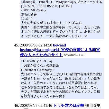
[ 総Blog数：1681件 ] [ このMyDoblogをブックマークする
] [ RSS0.91 RSS1.0 RSS2.0 ] [ ATOM ]
2009/02/06のBlog
泡坂の逝去
[ 01:34 ]
人生の悲哀を感じる柿柳です、こんばんは。
実例１：特に中立的な感情を持っていたり、あるいはあ
まつさえ好意の感情を持っていたとしても、あることが
きっかけとして、一気に熱が冷めてしまい、マ
2008/03/30 02:14:50
bewaad
institute@kasumigaseki−官僚の官僚による非官
僚な人々のためのサイト
bewaad
01/19/2008 (11:59 pm)
「お前が言うな」の成長論
Filed under： economy ::
先日のエントリで取り上げたOECD諸国の名目成長率比較
を題材とした「いまだ日本は「政策後進国」」との論考
があり、先日のエントリにおける町田論説に比べれば、
改革を前面に出す点では似たようなものではあっても、
デフレが問題であるとかその脱却のためにインフレ目標
を設定せよといった内容が含ま
2008/03/27 02:41:46
トッチ君の日記帳
橡川泰史