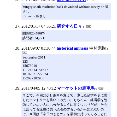
hungry shark evolution hack download without survey on 穀
さし
Reina on 穀さし
2012/01/17 04:56:21
研究する日々
閲覧825,486PV
訪問者324,771IP
2011/09/07 01:30:44
historical amnesia
中村宗悦
September 2011
123
45678910
11121314151617
18192021222324
252627282930
2011/04/05 12:40:12
マーケットの馬車馬
そこで、今回は少し趣向を変えて、少し経済学を表に出
したエントリーを書いてみたい。もちろん、経済学を勉
強していない人にも分かるように書くつもりだが、そう
は言っても退屈に思う読者の方もいるかも知れないの
で、今回は「今日のまとめ」を最初に持ってくることに