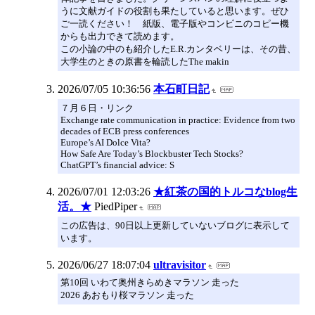
うに文献ガイドの役割も果たしていると思います。ぜひ
ご一読ください！ 紙版、電子版やコンビニのコピー機
からも出力できて読めます。
この小論の中のも紹介したE.R.カンタベリーは、その昔、
大学生のときの原書を輪読したThe makin
2026/07/05 10:36:56
本石町日記
７月６日・リンク
Exchange rate communication in practice: Evidence from two
decades of ECB press conferences
Europe’s AI Dolce Vita?
How Safe Are Today’s Blockbuster Tech Stocks?
ChatGPT’s financial advice: S
2026/07/01 12:03:26
★紅茶の国的トルコなblog生
活。★
PiedPiper
この広告は、90日以上更新していないブログに表示して
います。
2026/06/27 18:07:04
ultravisitor
第10回 いわて奥州きらめきマラソン 走った
2026 あおもり桜マラソン 走った