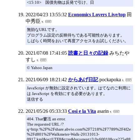
<15:10> 国債先物は反発で引け、日
2022/04/23 13:55:32
Economics Lovers Live/top
田
中秀臣
無効なURLです。
プログラム設定の反映待ちである可能性があります。
しばらく時間をおいて再度アクセスをお試しください。
2021/07/08 17:41:05
読書と日々の記録
みちたや
すし
© Yahoo Japan
2021/06/09 18:21:42
からあげ日記
pockapoka
JavaScript が無効に設定されています。はてなのご利用に
は JavaScript を有効にする必要があります。
送信する
2021/05/26 05:33:33
Cosi e la Vita
asarin
404. That窶冱 an error.
The requested URL /?
q=http:%2F%2Fshare.abvio.com%2F7218%2F7789%2F4f2e
%2Fd801%2FWalkmeter-Walk-20131013-
0917.kml&ie=UTF8&t=m&brcurrent=3,0x600108cce225a88