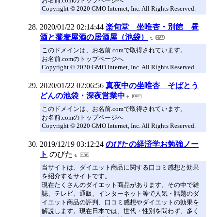
お名前.comのトップページへ
Copyright © 2020 GMO Internet, Inc. All Rights Reserved.
2020/01/22 02:14:44
楽旬堂 坐唯杏・別館 昼
酒と蕎麦屋酒の居酒屋（池袋）
このドメインは、お名前.comで取得されています。
お名前.comのトップページへ
Copyright © 2020 GMO Internet, Inc. All Rights Reserved.
2020/01/22 02:06:56
真夜中の坐唯杏 そばとう
どんの池袋・深夜営業中
このドメインは、お名前.comで取得されています。
お名前.comのトップページへ
Copyright © 2020 GMO Internet, Inc. All Rights Reserved.
2019/12/19 03:12:24
のびたの経済学お勉強ノー
ト
のびた
当サイトは、ダイエット商品に関する口コミ感想と効果
を紹介するサイトです。
現在たくさんのダイエット商品があります。その中で雑
誌、テレビ、通販、インターネット等で人気・話題のダ
イエット商品の評判、口コミ感想やダイエットの効果を
解説します。現在日本では、世代・性別を問わず、多く