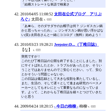
「結構ストレートな単語で検索さ
2010/04/05 11:08:52
太田在公式ブログ アリぶ
ろぐ♪
太田在
「あ〓ら、そのダサダサのお帽子は何？ ジンギスカン鍋
かと思っちゃったわ」 ← ジンギスカン鍋が思い浮かばな
い(笑)-太田在さんと一緒にココログ（無料）始めよう！
2010/03/23 19:28:21
Jeepster:D...（丁稚日誌）
【な】
突然ですが！
このたび丁稚日誌の公開を終了することにしました。別
にサイトばれしたとか、トラブルがあったとか、そうい
うことではありませんのでご安心ください。って、安心
とかそういう問題じゃないか。
この日誌は備忘録として大きな役割を果たしているし、
また、生活の、そして遅々として進まぬ研究のペースメ
ーカーとしてもオレにとって重要なものになっていま
す。よって、これからも丁稚日誌を細々とつけていきた
いと思う
2009/04/24 18:20:15
- 今日の柿柳 -
柿柳