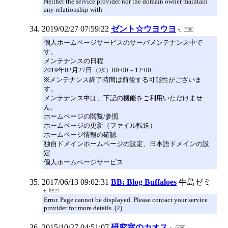
Neither the service provider nor the domain owner maintain
any relationship with
2019/02/27 07:59:22
ゼント☆ウヨウヨ
個人ホームページサービスのサーバメンテナンス中で
す。
メンテナンスの日程
2019年02月27日（水）00:00～12:00
※メンテナンス終了時間は前後する可能性がございま
す。
メンテナンス中は、下記の機能をご利用いただけませ
ん。
ホームページの閲覧/参照
ホームページの更新（ファイル転送）
ホームページ情報の確認
独自ドメインホームページの設定、日本語ドメインの設
定
個人ホームページサービス
2017/06/13 09:02:31
BB: Blog Buffaloes
牛島ゼミ
Error. Page cannot be displayed. Please contact your service
provider for more details. (2)
2015/10/27 04:51:07
研究室のカオス