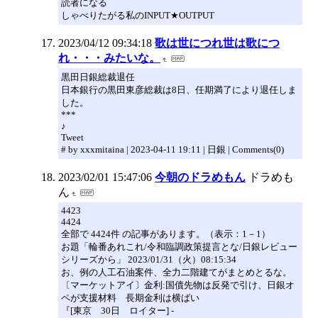
読者になる
しゃべりたがる私のINPUT★OUTPUT
2023/04/12 09:34:18
歌は世につれ世は歌につ
れ・・・みたいな。
黒田日銀総裁退任
日本銀行の黒田東彦総裁は8日、任期満了により退任しま
した。
***
♪
Tweet
# by xxxmitaina | 2023-04-11 19:11 | 日銀 | Comments(0)
2023/02/01 15:47:06
今朝のドラめもん
ドラめも
ん
4423
4424
全部で 4424件 の記事があります。（表示：1－1）
お題「輪番あれこれ/令和臨調政策提言とな/日銀レビュー
シリーズから」 2023/01/31（火）08:15:34
お、例の人工石油案件、全力二階建てがまとめとるな。
〔マーケットアイ〕金利:国債先物は反発で引け、日銀オ
ペが支援材料 長期金利は横ばい
『[東京 30日 ロイター] -