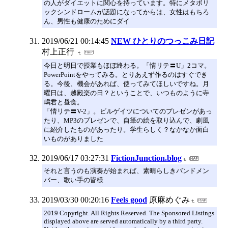
の人がダイエットに関心を持っています。特にメタボリ
ックシンドロームが話題になってからは、女性はもちろ
ん、男性も健康のためにダイ
2019/06/21 00:14:45
NEW ひとりのつっこみ日記
村上正行
今日と明日で授業もほぼ終わる。「情リテ〓U」2コマ。
PowerPointをやってみる。とりあえず作るのはすぐでき
る。今後、機会があれば、使ってみてほしいですね。月
曜日は、越殿楽の日？ということで、いつものように寺
嶋君と昼食。
「情リテ〓V-2」。ビルゲイツについてのプレゼンがあっ
たり、MP3のプレゼンで、自筆の絵を取り込んで、劇風
に紹介したものがあったり。学生らしく？なかなか面白
いものがありました
2019/06/17 03:27:31
FictionJunction.blog
それと言うのも演奏が始まれば、素晴らしきバンドメン
バー、歌い手の皆様
2019/03/30 00:20:16
Feels good
原麻めぐみ
2019 Copyright. All Rights Reserved. The Sponsored Listings
displayed above are served automatically by a third party.