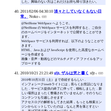
した。興味のない方はこれだけお持ち帰り頂きたい。
2011/02/06 04:30:10
淡々としていなくもない日
常。
Noko
@NetHome WebSpace へようこそ。
@NetHome の WebSpace サービスを利用すると、ご自分
のホームページをインターネットで公開することができ
ます。
WebSpace サービスを利用すれば、以下のようなことがで
きます。
HTML、Java および JavaScript を使用した高度なホームペ
ージを作成する
画像・音声・動画などのマルチメディア ファイルをアッ
プロードする
2010/10/21 21:21:49
sfjt, ザルは笊と書く
sfjt
2010年10月31日（土）まで存続するらしい．
インフォシークiswebライトには，長らくお世話になりま
した．サービス提供の終了に伴って，移転しました．新
しい場所はまったく整備されていませんが，そのうちに
コンテンツも引越しさせます．
アクセスログの解析をしてきた結果，もっとも検索エン
ジンからヒットしていたのは，なんと男を落とすとい
う，半ば冗談で書いたページでした．