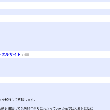
のポータルサイト
ータを移行して移転します。
活動を開始して以来19年余りにわたってgoo blogでは大変お世話に