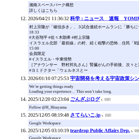
湘南スペースパーク構想
詳しくはこちら
2026/04/21 11:36:32
科学 : ニュース 速報 YOMI
村上宗隆が「確信歩き」、３試合連続ホームランに「勝ちに
18:33
#大谷翔平 #佐々木朗希 #村上宗隆
イスラエル北部「最前線」の村、続く砲撃の恐怖…住民「戦
15:00
会員限定
#イスラエル・中東情勢
［アナウンサー 野村邦丸さん］腎臓がんの手術後、次々と
#ヨミドクター「ウェルネスとー
2026/01/10 07:25:53
宇宙開発を考える宇宙政策シ
We’re getting things ready
Loading your experience… This won’t take long.
2025/12/20 02:23:04
ごんざぶログ
Follow @H_Hirayama
2025/12/05 08:19:48
さてらいこ.jp
Google Workspace
2025/12/05 03:10:19
teardrop Public Affairs Dep.
Google Workspace