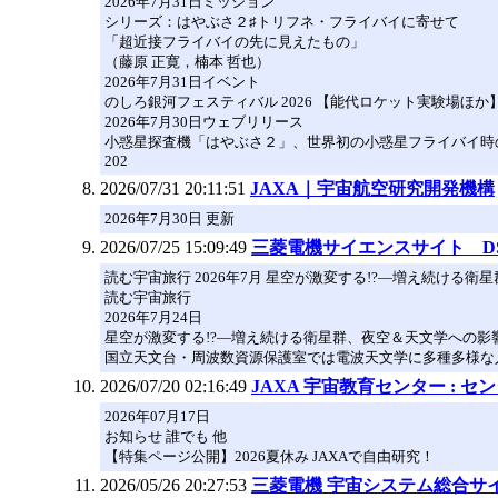
2026年7月31日ミッション
シリーズ：はやぶさ２♯トリフネ・フライバイに寄せて
「超近接フライバイの先に見えたもの」
（藤原 正寛，楠本 哲也）
2026年7月31日イベント
のしろ銀河フェスティバル 2026 【能代ロケット実験場ほか】（
2026年7月30日ウェブリリース
小惑星探査機「はやぶさ２」、世界初の小惑星フライバイ時
202
2026/07/31 20:11:51
JAXA｜宇宙航空研究開発機構
2026年7月30日 更新
2026/07/25 15:09:49
三菱電機サイエンスサイト DS
読む宇宙旅行 2026年7月 星空が激変する!?—増え続ける
読む宇宙旅行
2026年7月24日
星空が激変する!?—増え続ける衛星群、夜空＆天文学への影
国立天文台・周波数資源保護室では電波天文学に多種多様な
2026/07/20 02:16:49
JAXA 宇宙教育センター : セ
2026年07月17日
お知らせ 誰でも 他
【特集ページ公開】2026夏休み JAXAで自由研究！
2026/05/26 20:27:53
三菱電機 宇宙システム総合サ