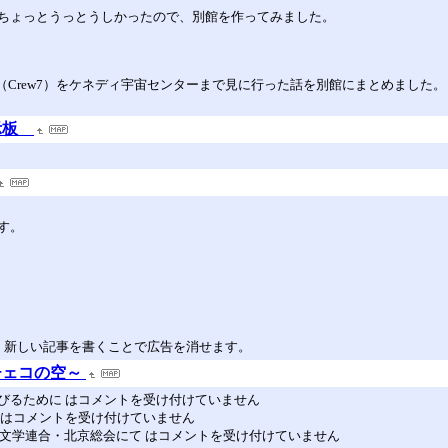
ちょっとうっとうしかったので、別館を作ってみました。
の打上げ（Crew7）をケネディ宇宙センターまで見に行った話を別館にまとめました。
示板
す。
。新しい記事を書くことで広告を消せます。
チェコの空～
宇宙で生き延びるために はコメントを受け付けていません
当の意義 はコメントを受け付けていません
 ~ IAU国際天文学連合・北京総会にて はコメントを受け付けていません