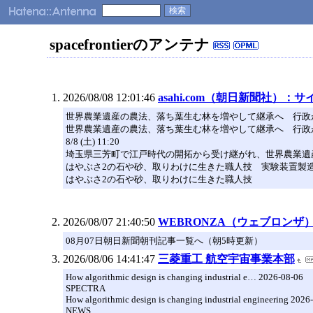
spacefrontierのアンテナ
2026/08/08 12:01:46
asahi.com（朝日新聞社）
世界農業遺産の農法、落ち葉生む林を増やして継承へ 行政
世界農業遺産の農法、落ち葉生む林を増やして継承へ 行政
8/8 (土) 11:20
埼玉県三芳町で江戸時代の開拓から受け継がれ、世界農業遺
はやぶさ2の石や砂、取りわけに生きた職人技 実験装置製
はやぶさ2の石や砂、取りわけに生きた職人技
2026/08/07 21:40:50
WEBRONZA（ウェブロンザ）
08月07日朝日新聞朝刊記事一覧へ（朝5時更新）
2026/08/06 14:41:47
三菱重工 航空宇宙事業本部
How algorithmic design is changing industrial e… 2026-08-06
SPECTRA
How algorithmic design is changing industrial engineering 2026
NEWS