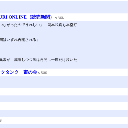
URI ONLINE（読売新聞）
つながったのでうれしい」…岡本和真も本塁打
闘はいずれ再開される」
異常が 減塩しつつ酒は再開…一度だけ泣いた
ンクタンク＿宙の会