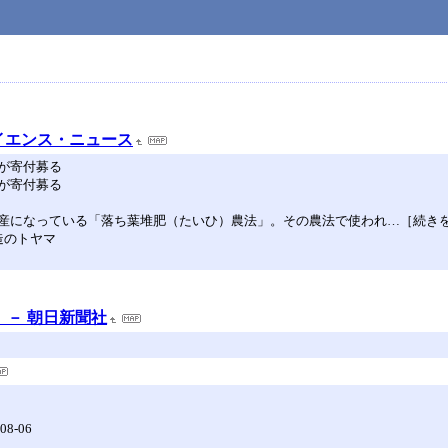
：サイエンス・ニュース
が寄付募る
が寄付募る
産になっている「落ち葉堆肥（たいひ）農法」。その農法で使われ…［続き
造のトヤマ
 － 朝日新聞社
-08-06