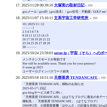
2025/11/28 00:39:10
大塚実の取材日記
gooメール / gooID（goo決済） / goo住宅・不動産 / GOLF me!
2025/11/07 15:16:11
文系宇宙工学研究所
10 | 2025/11 | 12
- - - - - - 1
2 3 4 5 6 7 8
9 10 11 12 13 14 15
16 17 18 19 20 21 22
23 24 25 26 27 28 29
30 - - - - - -
2025/10/24 23:59:03
sorae.jp : 宇宙（そら）へ
メンテナンスモードが有効です
Site will be available soon. Thank you for your patience!
© sorae.jp 2025
ユーザーログインパスワード紛失
2025/05/18 16:51:10
天燈茶房 TENDANCAFE
「天燈茶房 TENDANCAFE」移転のお知らせ
2025-05-17 | 日記
goo blogサービス終了に伴い、
「天燈茶房 TENDANCAFE」ははてなブログに過去の全デ
移転先：「天燈茶房 TENDANCAFE」（はてなブログ）
2006年2月、小惑星探査機「はやぶさ」の応援を目的にblog