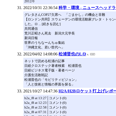
2012/0
2022/10/31 22:36:54
科学・環境 - ニュースヘッドラ
グレタさんCOP27欠席へ 「ごまかし」の機会と非難
【ロンドン共同】スウェーデンの環境活動家グレタ・トゥンベ
した。ロ ... [続きを読む]
共同通信
荒川正昭さん死去 新潟大元学長
新潟日報
世界のうちなーんちゅ集結
「沖縄文化、若い世代へ」
2022/04/02 14:08:06
松浦晋也のL/D
ネットで読める松浦の記事
日経クロステック著者検索 松浦晋也
日経ビジネス電子版・著者ページ
介護生活敗戦記
松浦晋也の「モビリティビジョン」
「人と技術と情報の界面を探る」
2021/10/27 14:47:36
H2A/H2Bロケット打上げレポ
h2a_f8 at 13:27│コメント(0)
h2a_f8 at 12:23│コメント(0)
h2a_f8 at 22:58│コメント(0)
h2a_f8 at 07:31│コメント(0)