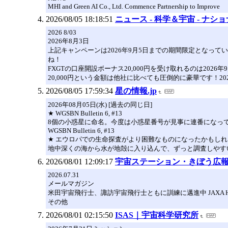
MHI and Green AI Co., Ltd. Commence Partnership to Improve
2026/08/05 18:18:51
ニュース - 科学＆宇宙 - ナ
2026 8/03
2026年8月3日
上記キャンペーンは2026年9月5日までの期間限定となっ
ね！
FXGTの口座開設ボーナス20,000円を受け取れるのは2026
20,000円という金額は他社に比べても圧倒的に豪華です！20
2026/08/05 17:59:34
星の情報.jp
2026年08月05日(水) [過去の同じ日]
★ WGSBN Bulletin 6, #13
8個の小惑星に命名。今度は小惑星番号が見事に連番になっ
WGSBN Bulletin 6, #13
★ エウロパでの生命探査がより困難なものになったかもしれ
地中深くの海から水が地殻に入り込んで、ずっと調査しやす
2026/08/01 12:09:17
宇宙ステーション・きぼう広報・
2026.07.31
メールマガジン
米田宇宙飛行士、諏訪宇宙飛行士ともに訓練に邁進中 JAXA Humans 
その他
2026/08/01 02:15:50
ISAS｜宇宙科学研究所