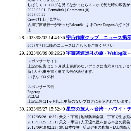
しばらくココログを見てなかったらスマホで見た時の広告が
2023.08.01 | Permalink | Comments (0)
2023.09.22
Crew7打上げ見学記
古川宇宙飛行士が乗ったFalcon9によるCrew Dragon
よ
2023/08/02 14:43:36
宇宙作家クラブ ニュース掲
2023年7月以降のニュースはこちらをご覧ください
2023/06/09 09:26:28
宇宙関連巡礼の旅 - Weblog版 -
スポンサーサイト
上記の広告は１ヶ月以上更新のないブログに表示されていま
新しい記事を書く事で広告が消せます。
にほんブログ村
--------
スポンサー広告
Pagetop
FC2Ad
上記広告は1ヶ月以上更新のないブログに表示されています
2023/05/27 15:52:49
星空の旅人～台湾・ハワイ・
2017/05/26 10:37 | 天文・宇宙 | 地球防衛会議 – 
2015/11/25 12:51 | 天文・宇宙 | 人工流れ星を創る本
2012/09/19 02:23 | 旅, 日本復興 | 反日デモの真相