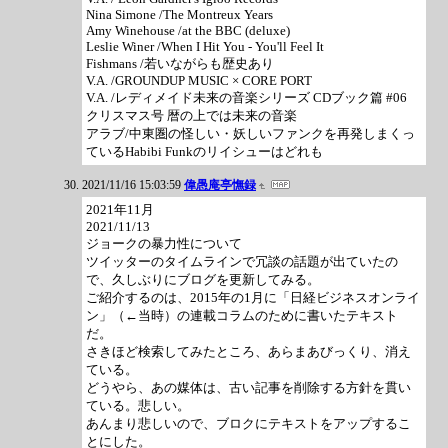
Nina Simone /The Montreux Years
Amy Winehouse /at the BBC (deluxe)
Leslie Winer /When I Hit You - You'll Feel It
Fishmans /若いながらも歴史あり
V.A. /GROUNDUP MUSIC × CORE PORT
V.A. /レディメイド未来の音楽シリーズ CDブック篇 #06
クリスマス号 暦の上では未来の音楽
アラブ/中東圏の怪しい・妖しいファンクを再発しまくっ
ているHabibi Funkのリイシューはどれも
2021/11/16 15:03:59
偉愚庵亭憮録
2021年11月
2021/11/13
ジョークの暴力性について
ツイッターのタイムラインで冗談の話題が出ていたの
で、久しぶりにブログを更新してみる。
ご紹介するのは、2015年の1月に「日経ビジネスオンライ
ン」（←当時）の連載コラムのために書いたテキスト
だ。
さきほど検索してみたところ、あらまあびっくり、消え
ている。
どうやら、あの媒体は、古い記事を削除する方針を貫い
ている。悲しい。
あんまり悲しいので、ブロクにテキストをアップするこ
とにした。