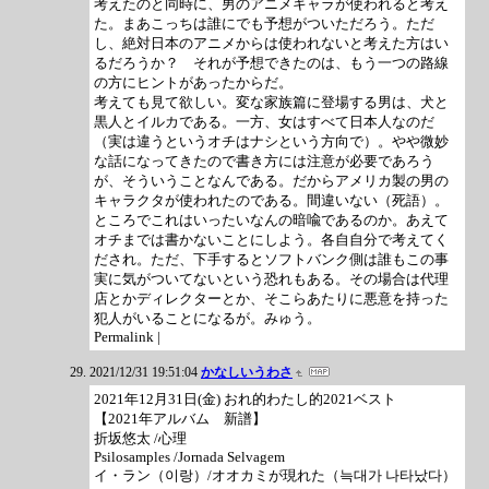
考えたのと同時に、男のアニメキャラが使われると考え
た。まあこっちは誰にでも予想がついただろう。ただ
し、絶対日本のアニメからは使われないと考えた方はい
るだろうか？ それが予想できたのは、もう一つの路線
の方にヒントがあったからだ。
考えても見て欲しい。変な家族篇に登場する男は、犬と
黒人とイルカである。一方、女はすべて日本人なのだ
（実は違うというオチはナシという方向で）。やや微妙
な話になってきたので書き方には注意が必要であろう
が、そういうことなんである。だからアメリカ製の男の
キャラクタが使われたのである。間違いない（死語）。
ところでこれはいったいなんの暗喩であるのか。あえて
オチまでは書かないことにしよう。各自自分で考えてく
だされ。ただ、下手するとソフトバンク側は誰もこの事
実に気がついてないという恐れもある。その場合は代理
店とかディレクターとか、そこらあたりに悪意を持った
犯人がいることになるが。みゅう。
Permalink |
2021/12/31 19:51:04
かなしいうわさ
2021年12月31日(金) おれ的わたし的2021ベスト
【2021年アルバム 新譜】
折坂悠太 /心理
Psilosamples /Jornada Selvagem
イ・ラン（이랑）/オオカミが現れた（늑대가 나타났다）