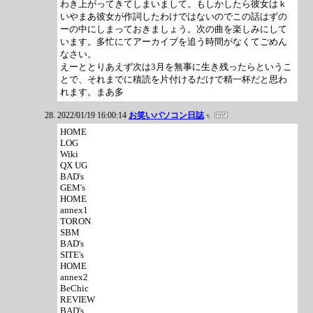
わき上がってきてしまいまして。もしかしたら彼女はｋ
いやまあ彼女が作詞したわけではないのでこの話はずの
ーの中にしまっておきましょう。次の曲を楽しみにして
います。多忙にてアーカイブを追う時間がなくてごめん
なさい。
えーととりあえず次は3月を無事に生き残ったらというこ
とで、それまでに積読を片付けるだけで精一杯だと思わ
れます。まあ多
2022/01/19 16:00:14
お笑いパソコン日誌
HOME
LOG
Wiki
QX UG
BAD's
GEM's
HOME
annex1
TORON
SBM
BAD's
SITE's
HOME
annex2
BeChic
REVIEW
BAD's