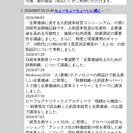
引換、銀行振込（前払い）がご利用いただけます。
2026/08/07 05:25:40
ちょーちょーちょーいい感じ
2026/08/05
「企業価値に資する人的資本経営コンソ―シアム」の第2
回研究会開催記録です。人的資本投資が生産性・企業価
値を高める可能性と、施策の社内浸透・効果測定の重要
性を議論しました。さらに、制度と現場運用のギャッ
プ、AI時代にCHROが担う意思決定構造や「人とAI」の役
割設計について考察しました
2026/07/29
日経未来創造リーダー養成塾で「企業価値向上のための
財務戦略」について講義しました。
2026/07/28
Worksway2026「人×業務×テクノロジーの再設計で創る新
しい企業価値」に登壇し、『財務戦略×人的資本×パーパ
スで描く企業価値向上変革ストーリー』をテーマに講演
しました。
2026/07/10
ピープルアナリティクスアカデミーで「指標から物語へ
― 財務視点で読み解く人的資本経営と企業価値」のお題
で講演をしました。
2026/07/02
「経営企画サミット2026」に登壇し、グローバル経営セ
ッションで「アシックス社の時価総額10倍を実現した経
営改革とは」について、同社廣田会長とクロストークを