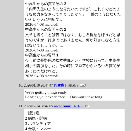
中高生からの質問その３
「内田先生のようになりたいのですが、これまでどのよ
うな努力をなさってきましたか？」 僕のようになりた
いという人に初めて...
2026-04-08 mercredi
中高生からの質問その２
文章を書くことは苦ではなく、むしろ得意なほうだと思
うのですが、好きではありません。何か好きになる方法
はないでしょうか。 ...
2026-04-08 mercredi
中高生からの質問１
少し前に長野県の松本秀峰という学校に行って、中高生
相手の講演をした。その時にフロアからいろいろ質問が
あったのだけれど、...
2026-04-08 mercredi
2026/01/10 20:44:47
円空庵
円空庵
We’re getting things ready
Loading your experience… This won’t take long.
2025/12/14 08:47:05
neconemuru:GIG
1 認知症
2 病気・闘病
3 ボランティア
4 金融・マネー