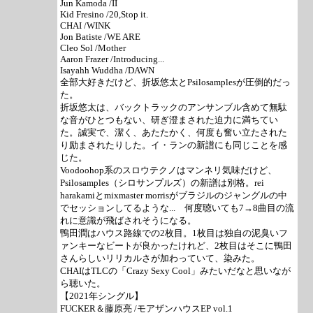
Jun Kamoda /II
Kid Fresino /20,Stop it.
CHAI /WINK
Jon Batiste /WE ARE
Cleo Sol /Mother
Aaron Frazer /Introducing...
Isayahh Wuddha /DAWN
全部大好きだけど、折坂悠太とPsilosamplesが圧倒的だっ
た。
折坂悠太は、バックトラックのアンサンブル含めて無駄
な音がひとつもない、研ぎ澄まされた迫力に満ちてい
た。誠実で、潔く、あたたかく、何度も奮い立たされた
り励まされたりした。イ・ランの新譜にも同じことを感
じた。
Voodoohop系のスロウテクノはマンネリ気味だけど、
Psilosamples（シロサンプルズ）の新譜は別格。rei
harakamiとmixmaster morrisがブラジルのジャングルの中
でセッションしてるような... 何度聴いても7→8曲目の流
れに意識が飛ばされそうになる。
鴨田潤はハウス路線での2枚目。1枚目は独自の泥臭いフ
ァンキーなビートが良かったけれど、2枚目はそこに鴨田
さんらしいリリカルさが加わっていて、染みた。
CHAIはTLCの「Crazy Sexy Cool」みたいだなと思いなが
ら聴いた。
【2021年シングル】
FUCKER＆藤原亮 /モアザンハウスEP vol.1