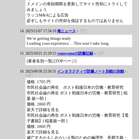
ドメインの有効期限を更新してサイト売却にトライして
みましょう
ラッコM&Aによる広告
必ずしもサイトの売却を保証するものではありません
2025/11/07 17:54:19
俺ニュース
We’re getting things ready
Loading your experience… This won’t take long.
2025/10/21 21:29:12
yomoyomoの読書記録
[著者名別一覧] [TOPページ]
2025/09/30 23:36:51
インタラクティヴ読書ノート別館の別館
価格: 1705 円
市民社会論の再生 ポスト戦後日本の労働・教育研究
市民社会論の再生 ポスト戦後日本の労働・教育研究 [ 稲
葉 振一郎 ]
価格: 2860 円
楽天で詳細を見る
市民社会論の再生 ポスト戦後日本の労働・教育研究【電
子書籍】[ 稲葉振一郎 ]
価格: 2860 円
楽天で詳細を見る
滅亡するかもしれない人類のための倫理学 長期主義・