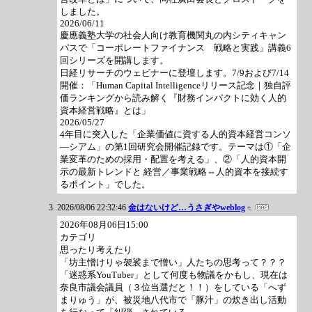
しました。
2026/06/11
慶應義塾大学の社会人向け教育機関丸の内シティキャン
パスで「コーポレートファイナンス 戦略と実践」講義6
回シリーズを開講します。
日経リサーチのウェビナーに登壇します。7/9および7/14
開催：「Human Capital Intelligenceリリース記念｜独自評
価ランキングから読み解く『財務インパクトに効く人的
資本経営戦略』とは」
2026/05/27
4年目に突入した「企業価値に資する人的資本経営コンソ
―シアム」の第1回研究会開催記録です。テーマは①「企
業変革のための採用・配置を考える」、②「人的資本開
示の最新トレンドと 経営／事業戦略⇔人的資本を接続す
るポイント」でした。
2026/08/06 22:32:46
金はないけど…うさぎやweblog
2026年08月06日15:00
カテゴリ
思ったり考えたり
「坊主憎けりゃ袈裟まで憎い」人たちの思考って？？？
「迷惑系YouTuber」として何度も物議をかもし、現在は
奈良市議会議員（３位当選だと！！）をしている「へず
まりゅう」が、被災地八代市で「豚汁」の炊き出し活動