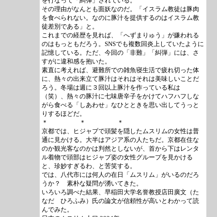
を行なって「糾弾」されている。
その理由がなんとも面妖なのだ。「イスラム教徒は豚肉
を食べられない。なのに豚汁を提供するのはイスラム教
徒差別である」と。
これまでの経歴を見れば、「へずまりゅう」が嫌われる
のはもっともだろう。SNSでも複数回炎上していたように
記憶している。ただ、今回の「非難」「糾弾」には、さ
すがに違和感を抱いた。
素直に考えれば、避難所での雑魚寝生活で疲れ切った体
に、熱々の出来立て豚汁はそれはそれは美味しいことだ
ろう。冬場は週に３回以上豚汁を作っている私は
（笑）、熱々の豚汁に七味唐辛子をかけてハフハフしな
がら食べる「しあわせ」なひとときを思い出してうっと
りするほどだ。
＊ ＊ ＊
京都では、ヒジャブで頭髪を隠したムスリムの女性は普
通に見かける。大半はアジア系の人たちだ。京都在住な
のか観光客なのかは判然としないが、首から下はレンタ
ル着物で頭部はヒジャブ姿の女性グループを見かける
と、珍妙すぎるわ、と苦笑する。
では、八代市には何人の在日「ムスリム」がいるのだろ
うか？ 素朴な疑問が湧いてきた。
いろいろ調べた結果、早稲田大学名誉教授店田廣文（た
なだ ひろふみ）氏の論文が信頼性が高いとわかって読
んでみた。