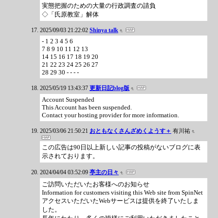
実態把握のための大量の行政調査の請負
◇「氏原教室」解体
2025/09/03 21:22:02
Shinya talk
- 1 2 3 4 5 6
7 8 9 10 11 12 13
14 15 16 17 18 19 20
21 22 23 24 25 26 27
28 29 30 - - - -
2025/05/19 13:43:37
更新日記blog版
Account Suspended
This Account has been suspended.
Contact your hosting provider for more information.
2025/03/06 21:50:21
おともなくさんざめくようす＋
有川祐
この広告は90日以上新しい記事の投稿がないブログに表
示されております。
2024/04/04 03:52:09
亭主の日々
ご訪問いただいたお客様へのお知らせ
Information for customers visiting this Web site from SpinNet
アクセスいただいたWebサービスは提供を終了いたしま
した。