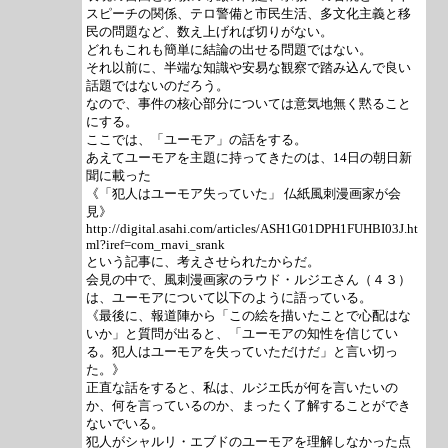
スピーチの関係、テロ警備と市民生活、多文化主義と移
民の問題など、数え上げれば切りがない。
どれもこれも簡単に結論の出せる問題ではない。
それ以前に、半端な知識や安易な観察で踏み込んで良い
話題ではないのだろう。
なので、事件の核心部分については意気地無く黙ること
にする。
ここでは、「ユーモア」の話をする。
あえてユーモアを主題に持ってきたのは、14日の朝日新
聞に載った
《「犯人はユーモア失っていた」 仏紙風刺漫画家が会
見》
http://digital.asahi.com/articles/ASH1G01DPH1FUHBI03J.ht
ml?iref=com_rnavi_srank
という記事に、考えさせられたからだ。
会見の中で、風刺漫画家のラウド・ルジエさん（４３）
は、ユーモアについて以下のように語っている。
《最後に、報道陣から「この絵を描いたことで心配はな
いか」と質問が出ると、「ユーモアの知性を信じてい
る。犯人はユーモアを失っていただけだ」と言い切っ
た。》
正直な話をすると、私は、ルジエ氏が何を言いたいの
か、何を言っているのか、まったく了解することができ
ないでいる。
犯人がシャルリ・エブドのユーモアを理解しなかった点