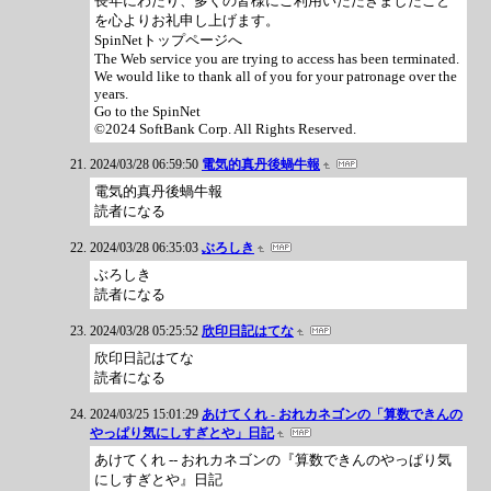
長年にわたり、多くの皆様にご利用いただきましたこと
を心よりお礼申し上げます。
SpinNetトップページへ
The Web service you are trying to access has been terminated.
We would like to thank all of you for your patronage over the
years.
Go to the SpinNet
©2024 SoftBank Corp. All Rights Reserved.
2024/03/28 06:59:50
電気的真丹後蝸牛報
電気的真丹後蝸牛報
読者になる
2024/03/28 06:35:03
ぶろしき
ぶろしき
読者になる
2024/03/28 05:25:52
欣印日記はてな
欣印日記はてな
読者になる
2024/03/25 15:01:29
あけてくれ - おれカネゴンの「算数できんの
やっぱり気にしすぎとや」日記
あけてくれ -- おれカネゴンの『算数できんのやっぱり気
にしすぎとや』日記