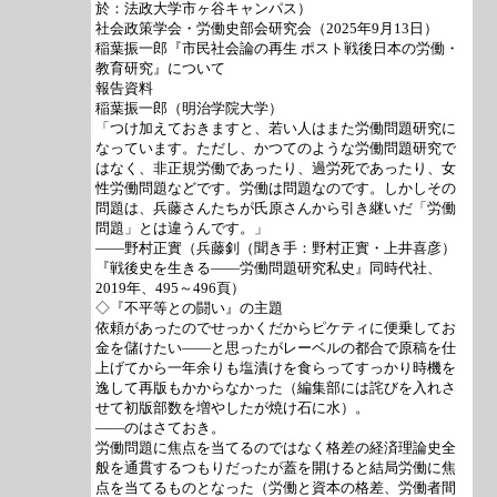
於：法政大学市ヶ谷キャンパス）
社会政策学会・労働史部会研究会（2025年9月13日）
稲葉振一郎『市民社会論の再生 ポスト戦後日本の労働・
教育研究』について
報告資料
稲葉振一郎（明治学院大学）
「つけ加えておきますと、若い人はまた労働問題研究に
なっています。ただし、かつてのような労働問題研究で
はなく、非正規労働であったり、過労死であったり、女
性労働問題などです。労働は問題なのです。しかしその
問題は、兵藤さんたちが氏原さんから引き継いだ「労働
問題」とは違うんです。」
――野村正實（兵藤釗（聞き手：野村正實・上井喜彦）
『戦後史を生きる――労働問題研究私史』同時代社、
2019年、495～496頁）
◇『不平等との闘い』の主題
依頼があったのでせっかくだからピケティに便乗してお
金を儲けたい――と思ったがレーベルの都合で原稿を仕
上げてから一年余りも塩漬けを食らってすっかり時機を
逸して再版もかからなかった（編集部には詫びを入れさ
せて初版部数を増やしたが焼け石に水）。
――のはさておき。
労働問題に焦点を当てるのではなく格差の経済理論史全
般を通貫するつもりだったが蓋を開けると結局労働に焦
点を当てるものとなった（労働と資本の格差、労働者間