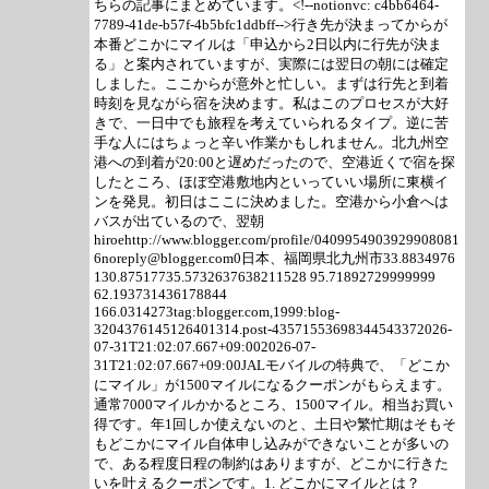
ちらの記事にまとめています。<!--notionvc: c4bb6464-
7789-41de-b57f-4b5bfc1ddbff-->行き先が決まってからが
本番どこかにマイルは「申込から2日以内に行先が決ま
る」と案内されていますが、実際には翌日の朝には確定
しました。ここからが意外と忙しい。まずは行先と到着
時刻を見ながら宿を決めます。私はこのプロセスが大好
きで、一日中でも旅程を考えていられるタイプ。逆に苦
手な人にはちょっと辛い作業かもしれません。北九州空
港への到着が20:00と遅めだったので、空港近くで宿を探
したところ、ほぼ空港敷地内といっていい場所に東横イ
ンを発見。初日はここに決めました。空港から小倉へは
バスが出ているので、翌朝
hiroehttp://www.blogger.com/profile/0409954903929908081
6noreply@blogger.com0日本、福岡県北九州市33.8834976
130.87517735.5732637638211528 95.71892729999999
62.193731436178844
166.0314273tag:blogger.com,1999:blog-
3204376145126401314.post-43571553698344543372026-
07-31T21:02:07.667+09:002026-07-
31T21:02:07.667+09:00JALモバイルの特典で、「どこか
にマイル」が1500マイルになるクーポンがもらえます。
通常7000マイルかかるところ、1500マイル。相当お買い
得です。年1回しか使えないのと、土日や繁忙期はそもそ
もどこかにマイル自体申し込みができないことが多いの
で、ある程度日程の制約はありますが、どこかに行きた
いを叶えるクーポンです。1. どこかにマイルとは？