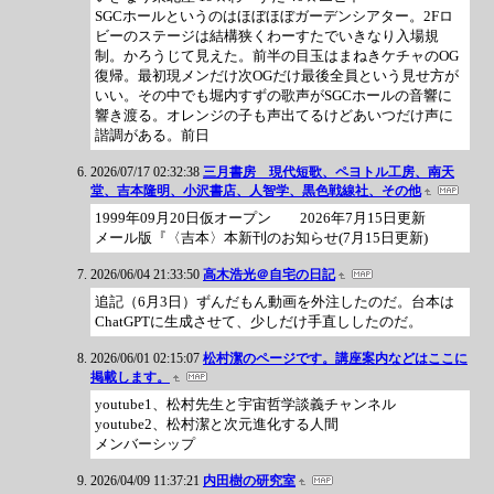
SGCホールというのはほぼほぼガーデンシアター。2Fロ
ビーのステージは結構狭くわーすたでいきなり入場規
制。かろうじて見えた。前半の目玉はまねきケチャのOG
復帰。最初現メンだけ次OGだけ最後全員という見せ方が
いい。その中でも堀内すずの歌声がSGCホールの音響に
響き渡る。オレンジの子も声出てるけどあいつだけ声に
諧調がある。前日
2026/07/17 02:32:38
三月書房 現代短歌、ペヨトル工房、南天
堂、吉本隆明、小沢書店、人智学、黒色戦線社、その他
1999年09月20日仮オープン 2026年7月15日更新
メール版『〈吉本〉本新刊のお知らせ(7月15日更新)
2026/06/04 21:33:50
高木浩光＠自宅の日記
追記（6月3日）ずんだもん動画を外注したのだ。台本は
ChatGPTに生成させて、少しだけ手直ししたのだ。
2026/06/01 02:15:07
松村潔のページです。講座案内などはここに
掲載します。
youtube1、松村先生と宇宙哲学談義チャンネル
youtube2、松村潔と次元進化する人間
メンバーシップ
2026/04/09 11:37:21
内田樹の研究室