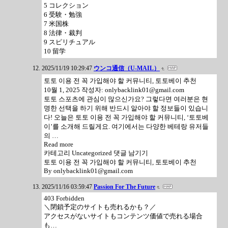
5 コレクション
6 受験・勉強
7 米国株
8 法律・裁判
9 スピリチュアル
10 留学
2025/11/19 10:29:47
ウンコ通信（U-MAIL）
토토 이용 전 꼭 가입해야 할 커뮤니티, 토토베이 추천
10월 1, 2025 작성자: onlybacklink01@gmail.com
토토 스포츠에 관심이 많으신가요? 그렇다면 여러분은 현
명한 선택을 하기 위해 반드시 알아야 할 정보들이 있습니
다! 오늘은 토토 이용 전 꼭 가입해야 할 커뮤니티, ‘토토베
이’를 소개해 드릴게요. 여기에서는 다양한 베테랑 유저들
의 …
Read more
카테고리 Uncategorized 댓글 남기기
토토 이용 전 꼭 가입해야 할 커뮤니티, 토토베이 추천
By onlybacklink01@gmail.com
2025/11/16 03:59:47
Passion For The Future
403 Forbidden
＼閉鎖予定のサイトも売れるかも？／
アクセスがないサイトもコンテンツ価値で売れる場合
も…