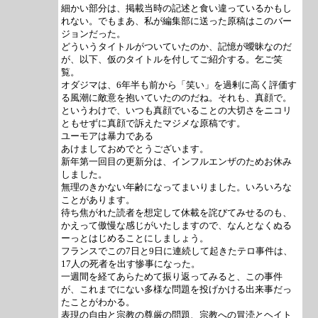
細かい部分は、掲載当時の記述と食い違っているかもし
れない。でもまあ、私が編集部に送った原稿はこのバー
ジョンだった。
どういうタイトルがついていたのか、記憶が曖昧なのだ
が、以下、仮のタイトルを付してご紹介する。乞ご笑
覧。
オダジマは、6年半も前から「笑い」を過剰に高く評価す
る風潮に敵意を抱いていたののだね。それも、真顔で。
というわけで、いつも真顔でいることの大切さをニコリ
ともせずに真顔で訴えたマジメな原稿です。
ユーモアは暴力である
あけましておめでとうございます。
新年第一回目の更新分は、インフルエンザのためお休み
しました。
無理のきかない年齢になってまいりました。いろいろな
ことがあります。
待ち焦がれた読者を想定して休載を詫びてみせるのも、
かえって傲慢な感じがいたしますので、なんとなくぬる
ーっとはじめることにしましょう。
フランスでこの7日と9日に連続して起きたテロ事件は、
17人の死者を出す惨事になった。
一週間を経てあらためて振り返ってみると、この事件
が、これまでにない多様な問題を投げかける出来事だっ
たことがわかる。
表現の自由と宗教の尊厳の問題、宗教への冒涜とヘイト