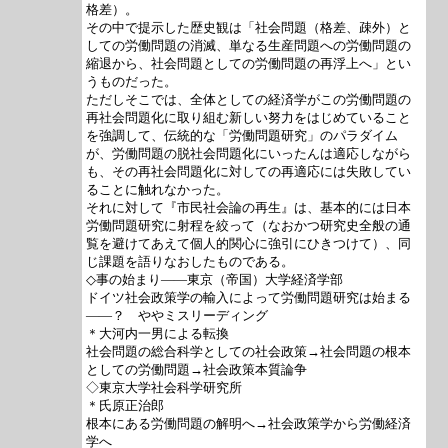
格差）。
その中で提示した歴史観は「社会問題（格差、疎外）と
しての労働問題の消滅、単なる生産問題への労働問題の
縮退から、社会問題としての労働問題の再浮上へ」とい
うものだった。
ただしそこでは、全体としての経済学がこの労働問題の
再社会問題化に取り組む新しい努力をはじめていること
を強調して、伝統的な「労働問題研究」のパラダイム
が、労働問題の脱社会問題化にいったんは適応しながら
も、その再社会問題化に対しての再適応には失敗してい
ることに触れなかった。
それに対して『市民社会論の再生』は、基本的には日本
労働問題研究に射程を絞って（なおかつ研究史全般の通
覧を避けてあえて個人的関心に強引にひきつけて）、同
じ課題を語りなおしたものである。
◇事の始まり――東京（帝国）大学経済学部
ドイツ社会政策学の輸入によって労働問題研究は始まる
――？ ややミスリーディング
＊大河内一男による転換
社会問題の総合科学としての社会政策→社会問題の根本
としての労働問題→社会政策本質論争
◇東京大学社会科学研究所
＊氏原正治郎
根本にある労働問題の解明へ→社会政策学から労働経済
学へ