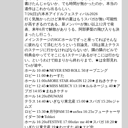
書けたんじゃないか、でも時間が無かったのか。本当の
遺作はこれから出るらしい。
7/26(日)六本木アイドルフェスティバル2026
行く気無かったけど来年の夏はもうスパガが無い可能性
が高すぎるのである。新メンバーが無い以上12月で発
表、来年6月で解散がありうる。阿部夢梨の飛び入りも決
まったし行こう。
メインステージのSGCホールでずっと座ってればそんな
に疲れなくて済むだろうという目論見。1回は屋上テラス
のステージに行かなければならないが。隣の隣のビルで
特典会やっててそこにも1ステージあるがそこには行かな
い。というわけで始まりから終わりまで。★は全部見れ
てoが途中。
ホール 10:40★NEVER END ROLL 50オープニング
ロビー 11:00★わーすた
ホール 11:00oMORE STAR 40oiON 12:20★まねきケチャ
ロビー 12:45★MISS MERCY 13:10★ルルネージュ 40★ア
プガ 14:05★まねきケチャ
ホール 14:20oINUWASI
テラス 14:40★いぎなり東北産 15:00★スパガ 15:20oジャ
ムズ
ロビー 15:30★月刊PAM 55★unSea 16:25oフューチャーサ
イダー 50★Tohkei
ホール 16:20oFESTIVE 17:00ofav me 40★スパガ 18:20★
いぎなり東北産 19★わーすた 40★エビ中