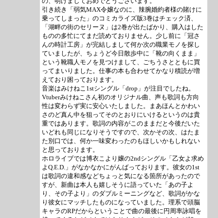
の、明けましておめでとうございます。
引き続き「弱気MAX令嬢なのに、辣腕婚約者様の賭けに
乗ってしまった」のコミカライズ版3巻はチェック済、
「湖畔の街のセリーヌ」は2巻が出たばかり、購入はした
ものの多忙にてまだ読めておりません。少し前に「冠さ
んの時計工房」が完結しまして何か次の職業モノを探し
ていましたが、ちょうど今日散歩中に「靴の向くまま」
という靴職人モノを見つけまして、ごちうさとともに買
ってまいりました。仕事の本も合わせてかなり積読が増
えており困っております。
音楽はみけねこ1stシングル「drop」が注目でしたね。
Vtuberみけねこさん初のオリジナル曲、声も歌詞も方向
性は変わらず実に安心いたしました。まあほんとかわい
さのど真ん中を狙ってそのとおりにいけるというのは貴
重ではあります。歌詞の内容がこのままだと今後だいた
いどれも同じになりそうですので、次かその次、はたま
た別口では、何か一味変わったのもほしいかもしれない
と思っております。
ホロライブでは博衣こより嬢の2ndシングル「乙女よ求め
よQ.E.D.」がなかなかにがんばっております。彼女の1st
は歌詞の違和感などちょっと気になる箇所があったので
すが、新曲は本人も嬉しそうに語っていた「あの子よ
り、その子より」のダブルミーニングなど、歌詞がかな
り彼女にマッチしたものになっていました。理系で頭脳
キャラのRPだからということで曲の最後に円周率詠唱を