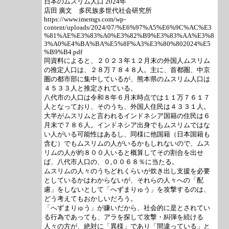
日本のムスリム人口 2024年
店田 廣文 多民族多世代社会研究所
https://www.imemgs.com/wp-
content/uploads/2024/07/%E6%97%A5%E6%9C%AC%E3
%81%AE%E3%83%A0%E3%82%B9%E3%83%AA%E3%8
3%A0%E4%BA%BA%E5%8F%A3%E3%80%802024%E5
%B9%B4.pdf
同資料によると、２０２３年１２月末の外国人ムスリム
の推定人口は、２８万７８４８人。主に、首都圏、中京
圏の都市部に集中しているが、熊本県のムスリム人口は
４５３３人と推定されている。
八代市の人口は令和８年６月末時点では１１万７６１７
人となっており、そのうち、外国人住民は４３３１人。
大半がムスリムと言われるインドネシア国籍の住民は６
月末で７８６人。インドネシア出身でもムスリムではな
い人がいる可能性はあるし、同様に他国籍（日本国籍も
含む）でもムスリムの人がいるかもしれないので、ムス
リムの人が約８００人いると概算してその割合を出せ
ば、八代市人口の、０,００６８％に当たる。
ムスリムの人々のうちどれくらいが炊き出し支援を必要
としているかはわからないが、それらの人々への「配
慮」をしないとして「へずまりゅう」を攻撃するのは、
どう考えてもおかしいだろう。
「へずまりゅう」が嫌いだから、社会的に是とされてい
る行為であっても、アラを探して攻撃・糾弾を続ける
人々の方が、絶対に「異様」であり「間違っている」と