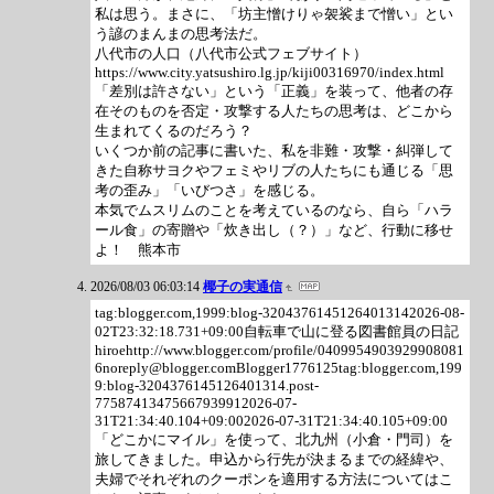
私は思う。まさに、「坊主憎けりゃ袈裟まで憎い」とい
う諺のまんまの思考法だ。
八代市の人口（八代市公式フェブサイト）
https://www.city.yatsushiro.lg.jp/kiji00316970/index.html
「差別は許さない」という「正義」を装って、他者の存
在そのものを否定・攻撃する人たちの思考は、どこから
生まれてくるのだろう？
いくつか前の記事に書いた、私を非難・攻撃・糾弾して
きた自称サヨクやフェミやリブの人たちにも通じる「思
考の歪み」「いびつさ」を感じる。
本気でムスリムのことを考えているのなら、自ら「ハラ
ール食」の寄贈や「炊き出し（？）」など、行動に移せ
よ！ 熊本市
2026/08/03 06:03:14
椰子の実通信
tag:blogger.com,1999:blog-32043761451264013142026-08-
02T23:32:18.731+09:00自転車で山に登る図書館員の日記
hiroehttp://www.blogger.com/profile/0409954903929908081
6noreply@blogger.comBlogger1776125tag:blogger.com,199
9:blog-3204376145126401314.post-
77587413475667939912026-07-
31T21:34:40.104+09:002026-07-31T21:34:40.105+09:00
「どこかにマイル」を使って、北九州（小倉・門司）を
旅してきました。申込から行先が決まるまでの経緯や、
夫婦でそれぞれのクーポンを適用する方法についてはこ