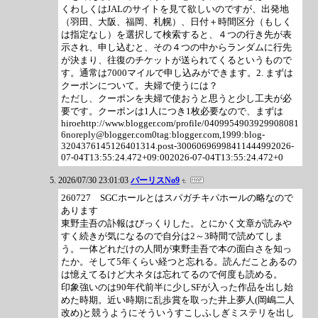
くわしくはJALのサイトを見て欲しいのですが、出発地
（羽田、大阪、福岡、札幌）、日付＋時間区分（もしく
は指定なし）を選択して検索すると、４つの行き先が表
示され、申し込むと、その４つの中からランダムに行先
が決まり、往復のチケットが送られてくるというもので
す。通常は7000マイルで申し込みができます。2. まずは
クーポンについて。夫婦で使うには？
ただし、クーポンを夫婦で使おうと思うと少し工夫が必
要です。クーポンは1人につき1枚必要なので、まずは
hiroehttp://www.blogger.com/profile/0409954903929908081
6noreply@blogger.com0tag:blogger.com,1999:blog-
3204376145126401314.post-30060696998411444992026-
07-04T13:55:24.472+09:002026-07-04T13:55:24.472+0
2026/07/30 23:01:03
パーリスNo9
260727 SGCホールとはスパガチキパホールの略なので
あります
東野圭吾の訃報はびっくりした。とにかく文章が読みや
すく続きが気になるので自分は2～3時間で読めてしま
う。一体どれだけの人間が東野圭吾で本の面白さを知っ
たか。そして5年くらい経つと忘れる。読んだことあるの
は憶えてるけど大ネタは忘れてるので何度も読める。
印象強いのは90年代前半に少しSFが入った作品を出し始
めた時期。近い時期に乱歩賞を取った井上夢人(岡嶋二人
改め)と競うようにそういうすこしふしぎミステリを出し