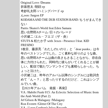
Original Love /Dreams
折坂悠太 /朝顔 ep
奇妙礼太郎 /ハミングバード ep
んoon /Jargon EP
KODAMA AND THE DUB STATION BAND /もうがまんでき
ない
Parris /Skater's World feat.Eden Samara
思い出野郎Aチーム /日々のパレード
小沢健二 /エル・フエゴ（ザ・炎）
STUTS & 松たか子 with 3exes - Presence I feat. KID
FRESINO
1枚目、藤原亮「わたしのいのり」と「dear punks」は今
年のベストソングでした。ごく素朴な祈りのような曲。
思い出野郎Aチームは曲の良さもさることながら、存在自
体に力付けられた。同時代に彼らがいてくれることが嬉
しい。配信で観たワンマンライブも素晴らしかった。ち
ょっと泣けた。
小沢健二は、昨年のアルバム以降のシングルには歌詞含
めて「ん～？」と思ったりするのだけど、これはシンプ
ルでいい曲。
【2021年アルバム 発掘・再発】
V.A. /Habibi Funk 015: An Eclectic Selection of Music from
the Arab World (Part 2)
Jef Gilson & Malagasy /Malagasy
Ron Everett /Glitter Of The City
V.A. / Leon Gardner's Igloo Records