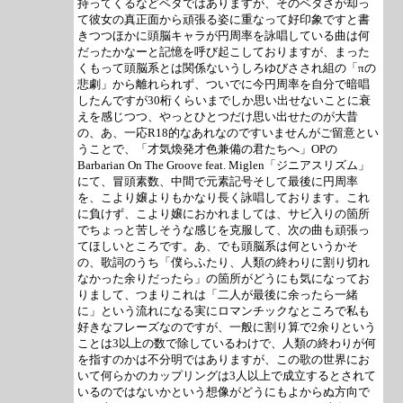
持ってくるなどベタではありますが、そのベタさが却っ
て彼女の真正面から頑張る姿に重なって好印象ですと書
きつつほかに頭脳キャラが円周率を詠唱している曲は何
だったかなーと記憶を呼び起こしておりますが、まった
くもって頭脳系とは関係ないうしろゆびさされ組の「πの
悲劇」から離れられず、ついでに今円周率を自分で暗唱
したんですが30桁くらいまでしか思い出せないことに衰
えを感じつつ、やっとひとつだけ思い出せたのが大昔
の、あ、一応R18的なあれなのですいませんがご留意とい
うことで、「才気煥発才色兼備の君たちへ」OPの
Barbarian On The Groove feat. Miglen「ジニアスリズム」
にて、冒頭素数、中間で元素記号そして最後に円周率
を、こより嬢よりもかなり長く詠唱しております。これ
に負けず、こより嬢におかれましては、サビ入りの箇所
でちょっと苦しそうな感じを克服して、次の曲も頑張っ
てほしいところです。あ、でも頭脳系は何というかそ
の、歌詞のうち「僕らふたり、人類の終わりに割り切れ
なかった余りだったら」の箇所がどうにも気になってお
りまして、つまりこれは「二人が最後に余ったら一緒
に」という流れになる実にロマンチックなところで私も
好きなフレーズなのですが、一般に割り算で2余りという
ことは3以上の数で除しているわけで、人類の終わりが何
を指すのかは不分明ではありますが、この歌の世界にお
いて何らかのカップリングは3人以上で成立するとされて
いるのではないかという想像がどうにもよからぬ方向で