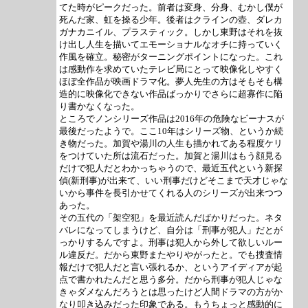
てた時がピークだった。前者は変身、分身、むかし僕が
死んだ家、虹を操る少年。後者はクラインの壺、ダレカ
ガナカニイル、プラスティック。しかし東野はそれを抜
け出し人生を描いてエモーショナルなオチに持っていく
作風を確立。秘密がターニングポイントになった。これ
は感動作を求めていたテレビ局にとって映像化しやすく
ほぼ全作品が映画ドラマ化。夢人先生の方はそもそも構
造的に映像化できない作品ばっかりでさらに超寡作に陥
り書かなくなった。
ところでノンシリーズ作品は2016年の危険なビーナスが
最後だったようで。ここ10年はシリーズ物、というか続
き物だった。加賀や湯川の人生も描かれてある程度ケリ
をつけていた所は流石だった。加賀と湯川はもう顔見る
だけで犯人だとわかっちゃうので、最近五代という新探
偵(新刑事)が出来て、いい刑事だけどそこまで天才じゃな
いから事件を長引かせてくれる人のシリーズが出来つつ
あった。
その五代の「架空犯」を最近読んだばかりだった。ネタ
バレになってしまうけど、自分は「刑事が犯人」だとが
っかりするんですよ。刑事は犯人から外して欲しいルー
ル違反だ。だから東野またやりやがったと。でも捜査情
報だけで犯人だと言い張れるか、というアイディアが起
点で書かれたんだと思う多分。だから刑事が犯人じゃな
きゃダメなんだろうとは思ったけど人間ドラマの方がか
なり叩き込みだった印象である。もうちょっと感動的に