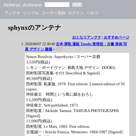
アンテナ
シンプル
ユーザー登録
ログイン
ヘルプ
sphynxのアンテナ
おとなりアンテナ
|
おすすめページ
2026/08/07 22:39:46
古本 買取 通販 Totodo 東塔堂：古書 美術 写
真 デザイン 建築
Simon Boudvin: Superkyoto / スーパー京都
3,520円(税込)
シモン・ボードヴァン. 相島大地 デザイン. DOOKS,
田村彰英写真集 その1 [Inscribed & Signed]
49,500円(税込)
田村彰英. 私家版, 1978. First edition. Limited edition of 50
copies.
仲佐俊士 時間という島に錨をおろし
13,200円(税込)
仲佐俊士. Self-published, 1973.
田村彰英 / Akihide Tamura: TAMURA PHOTOGRAPHS
[Signed]
11,000円(税込)
田村彰英. Le Mars, 1983. First edition.
古屋誠一 / Seiichi Furuya: Memoires. 1984-1987 [Signed]