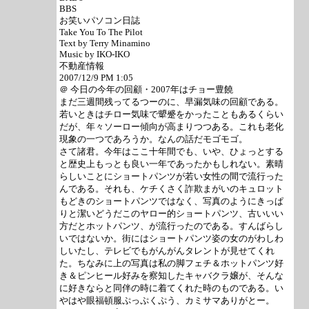
BBS
お笑いパソコン日誌
Take You To The Pilot
Text by Terry Minamino
Music by IKO-IKO
不動産情報
2007/12/9 PM 1:05
＠ 今日の今年の回顧・2007年はチョー豊饒
まだ三週間残ってるつーのに、早漏気味の回顧である。
若いときはチロー気味で顰蹙をかったこともあるくらい
だが、年々ソーロー傾向が高まりつつある。これも老化
現象の一つであろうか。なんの話だモゴモゴ。
さて諸君。今年はここ十年間でも、いや、ひょっとする
と歴史上もっとも良い一年であったかもしれない。素晴
らしいことにショートパンツが若い女性の間で流行った
んである。それも、ケチくさく詐欺まがいのキュロット
もどきのショートパンツではなく、写真のようにきっぱ
りと潔いどうだこのヤロー的ショートパンツ、古いいい
方だとホットパンツ、が流行ったのである。すんばらし
いではないか。街にはショートパンツ姿の女のがわしわ
しいたし、テレビでもがんがんタレントが見せてくれ
た。ちなみに上の写真は私の脚フェチ＆ホットパンツ好
き＆ピンヒール好みを察知したキャバクラ嬢が、そんな
に好きならと同伴の時に着てくれた時のものである。い
やはや眼福頓服ぷっぷくぷう、カミサマありがとー。