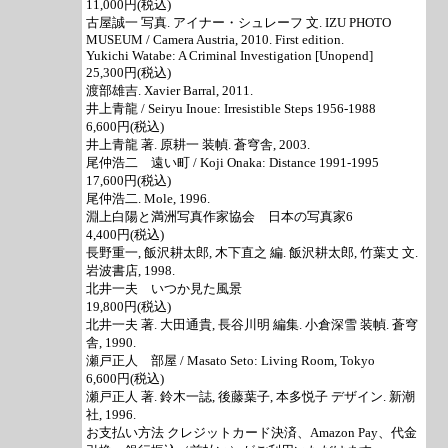
11,000円(税込)
古屋誠一 写真. アイナー・シュレーフ 文. IZU PHOTO
MUSEUM / Camera Austria, 2010. First edition.
Yukichi Watabe: A Criminal Investigation [Unopend]
25,300円(税込)
渡部雄吉. Xavier Barral, 2011.
井上青龍 / Seiryu Inoue: Irresistible Steps 1956-1988
6,600円(税込)
井上青龍 著. 原耕一 装幀. 蒼穹舎, 2003.
尾仲浩二 遠い町 / Koji Onaka: Distance 1991-1995
17,600円(税込)
尾仲浩二. Mole, 1996.
淵上白陽と満洲写真作家協会 日本の写真家6
4,400円(税込)
長野重一, 飯沢耕太郎, 木下直之 編. 飯沢耕太郎, 竹葉丈 文.
岩波書店, 1998.
北井一夫 いつか見た風景
19,800円(税込)
北井一夫 著. 大田通貴, 長谷川明 編集. 小倉深雪 装幀. 蒼穹
舎, 1990.
瀬戸正人 部屋 / Masato Seto: Living Room, Tokyo
6,600円(税込)
瀬戸正人 著. 鈴木一誌, 後藤葉子, 本多悦子 デザイン. 新潮
社, 1996.
お支払い方法 クレジットカード決済、Amazon Pay、代金