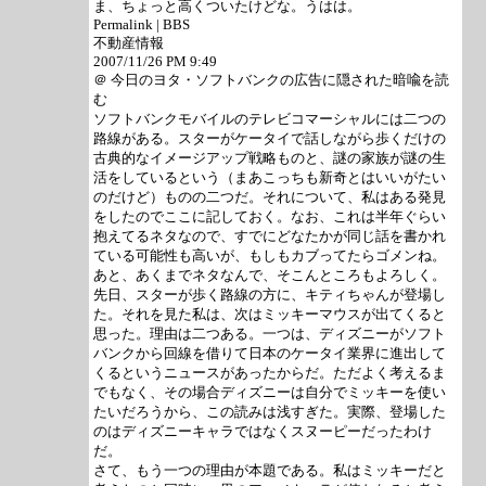
ま、ちょっと高くついたけどな。うはは。
Permalink | BBS
不動産情報
2007/11/26 PM 9:49
＠ 今日のヨタ・ソフトバンクの広告に隠された暗喩を読
む
ソフトバンクモバイルのテレビコマーシャルには二つの
路線がある。スターがケータイで話しながら歩くだけの
古典的なイメージアップ戦略ものと、謎の家族が謎の生
活をしているという（まあこっちも新奇とはいいがたい
のだけど）ものの二つだ。それについて、私はある発見
をしたのでここに記しておく。なお、これは半年ぐらい
抱えてるネタなので、すでにどなたかが同じ話を書かれ
ている可能性も高いが、もしもカブってたらゴメンね。
あと、あくまでネタなんで、そこんところもよろしく。
先日、スターが歩く路線の方に、キティちゃんが登場し
た。それを見た私は、次はミッキーマウスが出てくると
思った。理由は二つある。一つは、ディズニーがソフト
バンクから回線を借りて日本のケータイ業界に進出して
くるというニュースがあったからだ。ただよく考えるま
でもなく、その場合ディズニーは自分でミッキーを使い
たいだろうから、この読みは浅すぎた。実際、登場した
のはディズニーキャラではなくスヌーピーだったわけ
だ。
さて、もう一つの理由が本題である。私はミッキーだと