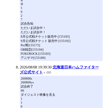
R
H
1
6
2
7
試合告知
ただいま試合中！
ただいま試合中！
8月公式戦チケット販売中 [155185]
9月公式戦チケット 販売中 [155192]
Pet博[155175]
OB戦②[155194]
FUKUROCK [155183]
アニサマ[155189]
2026/08/08 19:39:30
北海道日本ハムファイター
ズ公式サイト
260808s
260809ys
試合終了
06
ダイジェスト映像を見る
1
1
0