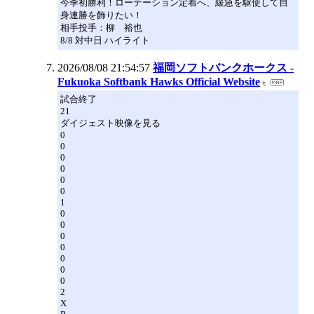
今季初勝利！ローテーション定着へ、緩急を駆使して自
身連勝を飾りたい！
相手投手：柳 裕也
8/8 対中日 ハイライト
2026/08/08 21:54:57
福岡ソフトバンクホークス -
Fukuoka Softbank Hawks Official Website
試合終了
21
ダイジェスト映像を見る
0
0
0
0
0
0
1
0
0
0
0
0
0
0
2
X