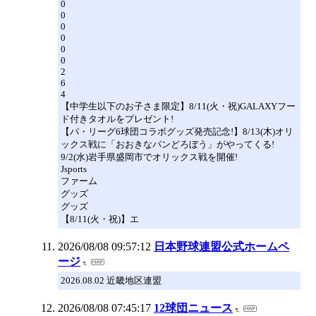
0
0
0
0
0
0
2
6
4
【中学生以下のお子さま限定】8/11(火・祝)GALAXYフー
ド付きタオルをプレゼント!
【パ・リーグ6球団コラボグッズ発売記念!】8/13(木)オリ
ックス戦に「おおきなパンどろぼう」がやってくる!
9/2(水)岩手県盛岡市でオリックス戦を開催!
Jsports
ファーム
グッズ
グッズ
【8/11(火・祝)】エ
2026/08/08 09:57:12
日本野球連盟公式ホームペ
ージ
2026.08.02 近畿地区連盟
2026/08/08 07:45:17
12球団ニュース