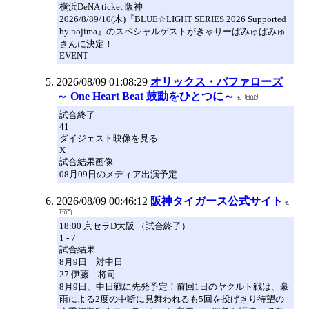
横浜DeNA ticket 阪神
2026/8/89/10(木)『BLUE☆LIGHT SERIES 2026 Supported
by nojima』のスペシャルゲストがきゃりーぱみゅぱみゅ
さんに決定！
EVENT
2026/08/09 01:08:29
オリックス・バファローズ
～ One Heart Beat 鼓動をひとつに～
試合終了
41
ダイジェスト映像を見る
X
試合結果画像
08月09日のメディア出演予定
2026/08/09 00:46:12
阪神タイガース公式サイト
18:00 京セラD大阪 （試合終了）
1 - 7
試合結果
8月9日 対中日
27 伊藤 将司
8月9日、中日戦に先発予定！前回1日のヤクルト戦は、豪
雨による2度の中断に見舞われるも5回を投げきり待望の