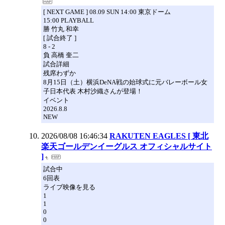
[ NEXT GAME ] 08.09 SUN 14:00 東京ドーム
15:00 PLAYBALL
勝 竹丸 和幸
[ 試合終了 ]
8 - 2
負 高橋 奎二
試合詳細
残席わずか
8月15日（土）横浜DeNA戦の始球式に元バレーボール女
子日本代表 木村沙織さんが登場！
イベント
2026.8.8
NEW
2026/08/08 16:46:34
RAKUTEN EAGLES [ 東北
楽天ゴールデンイーグルス オフィシャルサイト
]
試合中
6回表
ライブ映像を見る
1
1
0
0