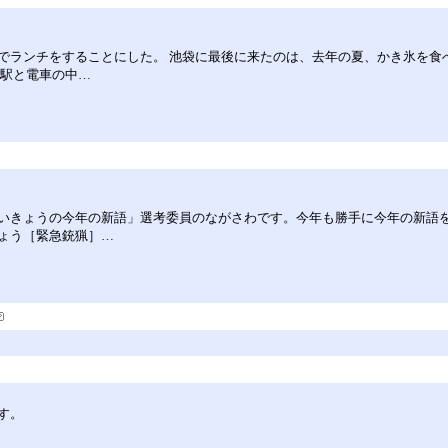
でランチをすることにした。 池袋に最後に来たのは、去年の夏、かき氷を食
の駅と電車の中…
！
いきょうの今年の新語」選考委員のながさわです。今年も勝手に今年の新語
りょう［緊急銃猟］…
す。