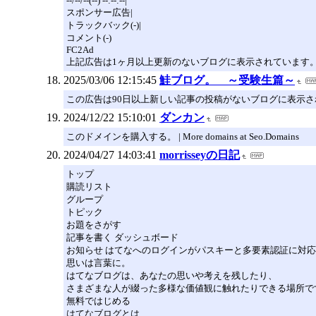
--/--/--(--) --:--:--|
スポンサー広告|
トラックバック(-)|
コメント(-)
FC2Ad
上記広告は1ヶ月以上更新のないブログに表示されています
2025/03/06 12:15:45
鮭ブログ。 ～受験生篇～
この広告は90日以上新しい記事の投稿がないブログに表示
2024/12/22 15:10:01
ダンカン
このドメインを購入する。 | More domains at Seo.Domains
2024/04/27 14:03:41
morrisseyの日記
トップ
購読リスト
グループ
トピック
お題をさがす
記事を書く ダッシュボード
お知らせ はてなへのログインがパスキーと多要素認証に対応
思いは言葉に。
はてなブログは、あなたの思いや考えを残したり、
さまざまな人が綴った多様な価値観に触れたりできる場所で
無料ではじめる
はてなブログとは