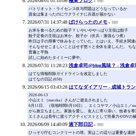
2026/08/01 01:10:06
極東ブログ
パトリオット・ライセンス供与問題はどうなっているか
資金は集まったのにウクライナに兵器が届かない
2026/07/31 14:37:48
ばけらったのメモ
お米を食べるための餃子？ いやいややっぱり主役は餃子
餃子定食の主役はお米か、餃子か（伏兵：激強もつ煮）
昨日は子の用事で休みをとっていた。とはいえ、手続き関連
そんなせせこましいことはせず悠々と全休を楽しんだ。 ち
普遍と平熱
試しに始めたタイミーに夢中。
2026/07/31 11:28:23
浅倉卓司@blog風味？ - 浅倉卓
はてな情報削除ガイドラインを改定しました
はてなの日記 (658)
2026/06/15 03:43:28
はてなダイアリー - 成城ト
2026-06-13
小山エミ（macska）さんがご逝去されました
6月11日、（現地時間6月10日）、エミコヤマ／小山エミ
がら旅立ちました。家族を愛し、友人に寄り添い、他者を尊
エミさんは長年に渡りアクティビストとして性暴力やDVの
2026/06/09 14:40:09
過下郎日記
ひっそり佇むコンクリートの塔。実はこの辺りは重要な遺跡