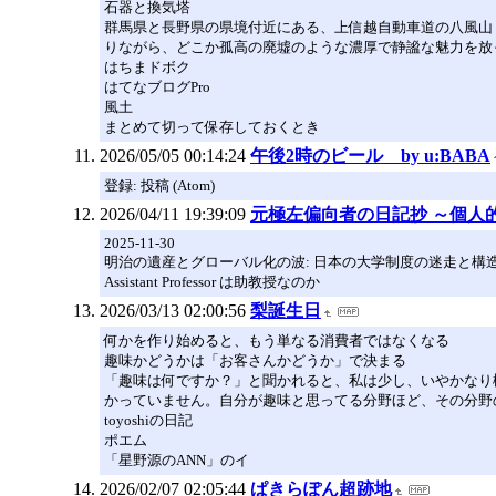
石器と換気塔
群馬県と長野県の県境付近にある、上信越自動車道の八風山ト
りながら、どこか孤高の廃墟のような濃厚で静謐な魅力を放
はちまドボク
はてなブログPro
風土
まとめて切って保存しておくとき
2026/05/05 00:14:24
午後2時のビール by u:BABA
登録: 投稿 (Atom)
2026/04/11 19:39:09
元極左偏向者の日記抄 ～個人
2025-11-30
明治の遺産とグローバル化の波: 日本の大学制度の迷走と構
Assistant Professor は助教授なのか
2026/03/13 02:00:56
梨誕生日
何かを作り始めると、もう単なる消費者ではなくなる
趣味かどうかは「お客さんかどうか」で決まる
「趣味は何ですか？」と聞かれると、私は少し、いやかなり
かっていません。自分が趣味と思ってる分野ほど、その分野
toyoshiの日記
ポエム
「星野源のANN」のイ
2026/02/07 02:05:44
ぱきらぽん超跡地