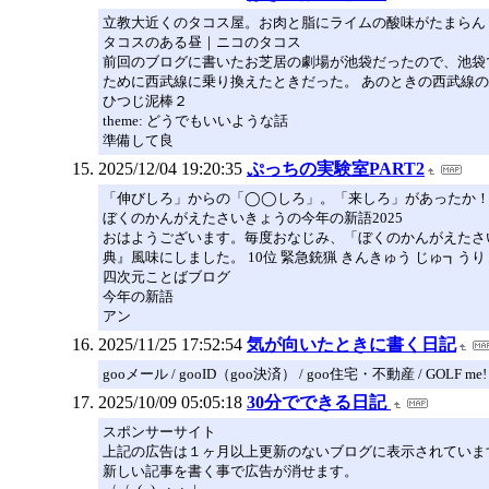
立教大近くのタコス屋。お肉と脂にライムの酸味がたまらん
タコスのある昼｜ニコのタコス
前回のブログに書いたお芝居の劇場が池袋だったので、池袋
ために西武線に乗り換えたときだった。 あのときの西武線
ひつじ泥棒２
theme: どうでもいいような話
準備して良
2025/12/04 19:20:35
ぷっちの実験室PART2
「伸びしろ」からの「◯◯しろ」。「来しろ」があったか
ぼくのかんがえたさいきょうの今年の新語2025
おはようございます。毎度おなじみ、「ぼくのかんがえたさ
典』風味にしました。 10位 緊急銃猟 きんきゅう じゅ┓う
四次元ことばブログ
今年の新語
アン
2025/11/25 17:52:54
気が向いたときに書く日記
gooメール / gooID（goo決済） / goo住宅・不動産 / GOLF me!
2025/10/09 05:05:18
30分でできる日記
スポンサーサイト
上記の広告は１ヶ月以上更新のないブログに表示されていま
新しい記事を書く事で広告が消せます。