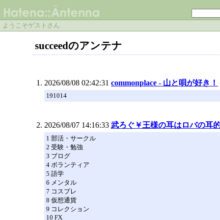
ようこそゲストさん
succeedのアンテナ
2026/08/08 02:42:31
commonplace - 山と唄が好き！
191014
2026/08/07 14:16:33
武ろぐ￥王様の耳はロバの耳
1 部活・サークル
2 受験・勉強
3 ブログ
4 ボランティア
5 語学
6 メンタル
7 コスプレ
8 仮想通貨
9 コレクション
10 FX