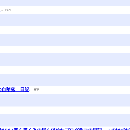
キ
Oの自堕落 日記