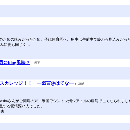
のための休みだったため、子は保育園へ。用事は午前中で終わる見込みだっ
なみに妻も同じく…
司＠blog風味？
ランスカレッジ！！ ―戯言@はてな―
／macskaさんがご闘病の末、米国ワシントン州シアトルの病院で亡くなられ
重する愛情深い人でした。
被害