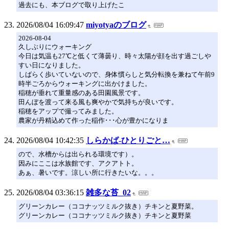
過去にも、本ブログで取り上げたこ
2026/08/04 16:09:47
miyotyaのブログ
2026-08-04
久しぶりにウォーキング
今日は気温も27℃と低くて薄曇り、時々太陽が顔を出す過ごしや
すい日になりました。
しばらく歩いていないので、身体慣らしと気分転換を兼ねて午前9
時半ごろからウォーキングに出かけました。
稲穂が垂れて重量感のある田園風景です。
田んぼを渡って来る風も爽やかで気持ちが良いです。
稲穂をアップで撮ってみました。
農家が丹精込めて作った稲作･･･心が豊かになりま
2026/08/04 10:42:35
しらかば-ひとりごと…
ので、水槽からは出られる環境です）。
因みにここは水族館です、アクアトト。
あぁ、暑いです。涼しい所に行きたいな。。。
2026/08/04 03:36:15
雑多な苔_02
グリーンカレー（ココナッツミルク抜き）チキンと夏野菜。
グリーンカレー（ココナッツミルク抜き）チキンと夏野菜