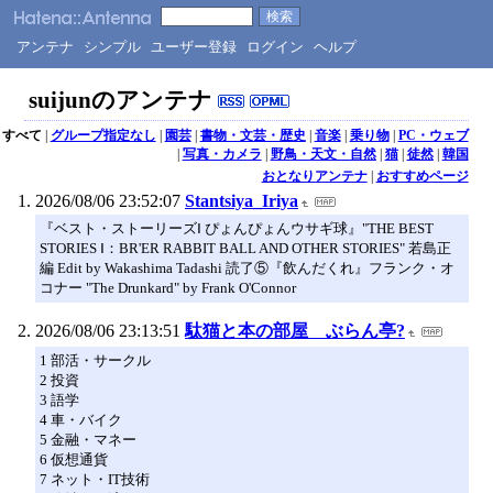
アンテナ
シンプル
ユーザー登録
ログイン
ヘルプ
suijunのアンテナ
すべて
|
グループ指定なし
|
園芸
|
書物・文芸・歴史
|
音楽
|
乗り物
|
PC・ウェブ
|
写真・カメラ
|
野鳥・天文・自然
|
猫
|
徒然
|
韓国
おとなりアンテナ
|
おすすめページ
2026/08/06 23:52:07
Stantsiya_Iriya
『ベスト・ストーリーズⅠ ぴょんぴょんウサギ球』"THE BEST
STORIES Ⅰ：BR'ER RABBIT BALL AND OTHER STORIES" 若島正
編 Edit by Wakashima Tadashi 読了⑤『飲んだくれ』フランク・オ
コナー "The Drunkard" by Frank O'Connor
2026/08/06 23:13:51
駄猫と本の部屋 ぶらん亭?
1 部活・サークル
2 投資
3 語学
4 車・バイク
5 金融・マネー
6 仮想通貨
7 ネット・IT技術