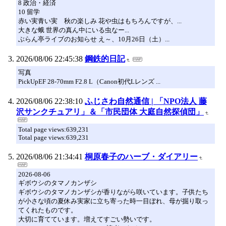
8 政治・経済
10 留学
赤い実青い実 秋の楽しみ 花や虫はもちろんですが、...
大きな蛾 世界の真ん中にいる虫なー...
ぶらん亭ライブのお知らせ え～、10月26日（土）...
2026/08/06 22:45:38
鋼鉄的日記
写真
PickUpEF 28-70mm F2.8 L（Canon初代Lレンズ ...
2026/08/06 22:38:10
ふじさわ自然通信 | 「NPO法人 藤
沢サンクチュアリ」＆「市民団体 大庭自然探偵団」
Total page views:639,231
Total page views:639,231
2026/08/06 21:34:41
桐原春子のハーブ・ダイアリー
2026-08-06
ギボウシのタマノカンザシ
ギボウシのタマノカンザシが香りながら咲いています。子供たち
が小さな頃の夏休み実家に立ち寄った時一目ぼれ、母が掘り取っ
てくれたものです。
大切に育てています。増えてすごい勢いです。