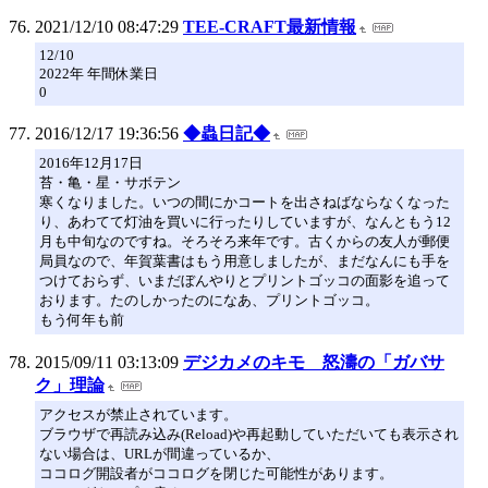
2021/12/10 08:47:29
TEE-CRAFT最新情報
12/10
2022年 年間休業日
0
2016/12/17 19:36:56
◆蟲日記◆
2016年12月17日
苔・亀・星・サボテン
寒くなりました。いつの間にかコートを出さねばならなくなった
り、あわてて灯油を買いに行ったりしていますが、なんともう12
月も中旬なのですね。そろそろ来年です。古くからの友人が郵便
局員なので、年賀葉書はもう用意しましたが、まだなんにも手を
つけておらず、いまだぼんやりとプリントゴッコの面影を追って
おります。たのしかったのになあ、プリントゴッコ。
もう何年も前
2015/09/11 03:13:09
デジカメのキモ 怒濤の「ガバサ
ク」理論
アクセスが禁止されています。
ブラウザで再読み込み(Reload)や再起動していただいても表示され
ない場合は、URLが間違っているか、
ココログ開設者がココログを閉じた可能性があります。