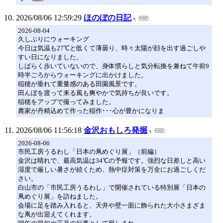
2026/08/06 12:59:29
ほのぼの日記
2026-08-04
久しぶりにウォーキング
今日は気温も27℃と低くて薄曇り、時々太陽が顔を出す過ごしや
すい日になりました。
しばらく歩いていないので、身体慣らしと気分転換を兼ねて午前9
時半ごろからウォーキングに出かけました。
稲穂が垂れて重量感のある田園風景です。
田んぼを渡って来る風も爽やかで気持ちが良いです。
稲穂をアップで撮ってみました。
農家が丹精込めて作った稲作･･･心が豊かになりま
2026/08/06 11:56:18
金沢おもしろ発掘
2026-08-06
市民工房うるわし「日本の凧めぐり展」（前編）
金沢は晴れで、最高気温は34℃の予報です。強烈な日差しと高い
湿度で厳しい暑さが続くため、熱中症対策を万全にお過ごしくだ
さい。
白山市の「市民工房うるわし」で開催されている特別展「日本の
凧めぐり展」を訪ねました。
会場に足を踏み入れると、天井や壁一面に飾られた大小さまざま
な凧が出迎えてくれます。