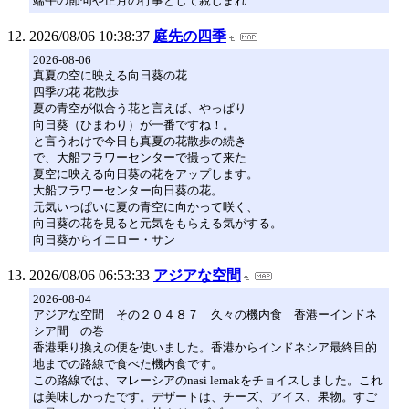
端午の節句や正月の行事として親しまれ
2026/08/06 10:38:37
庭先の四季
2026-08-06
真夏の空に映える向日葵の花
四季の花 花散歩
夏の青空が似合う花と言えば、やっぱり
向日葵（ひまわり）が一番ですね！。
と言うわけで今日も真夏の花散歩の続き
で、大船フラワーセンターで撮って来た
夏空に映える向日葵の花をアップします。
大船フラワーセンター向日葵の花。
元気いっぱいに夏の青空に向かって咲く、
向日葵の花を見ると元気をもらえる気がする。
向日葵からイエロー・サン
2026/08/06 06:53:33
アジアな空間
2026-08-04
アジアな空間 その２０４８７ 久々の機内食 香港ーインドネ
シア間 の巻
香港乗り換えの便を使いました。香港からインドネシア最終目的
地までの路線で食べた機内食です。
この路線では、マレーシアのnasi lemakをチョイスしました。これ
は美味しかったです。デザートは、チーズ、アイス、果物。すご