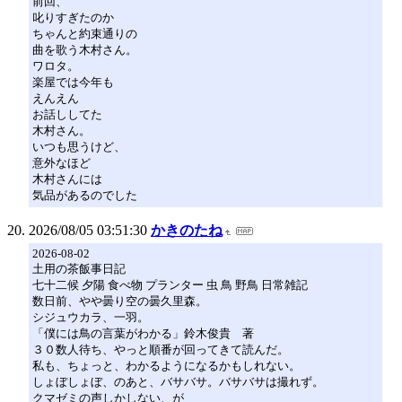
前回、
叱りすぎたのか
ちゃんと約束通りの
曲を歌う木村さん。
ワロタ。
楽屋では今年も
えんえん
お話ししてた
木村さん。
いつも思うけど、
意外なほど
木村さんには
気品があるのでした
2026/08/05 03:51:30
かきのたね
2026-08-02
土用の茶飯事日記
七十二候 夕陽 食べ物 プランター 虫 鳥 野鳥 日常雑記
数日前、やや曇り空の曇久里森。
シジュウカラ、一羽。
「僕には鳥の言葉がわかる」鈴木俊貴 著
３０数人待ち、やっと順番が回ってきて読んだ。
私も、ちょっと、わかるようになるかもしれない。
しょぼしょぼ、のあと、バサバサ。バサバサは撮れず。
クマゼミの声しかしない、が