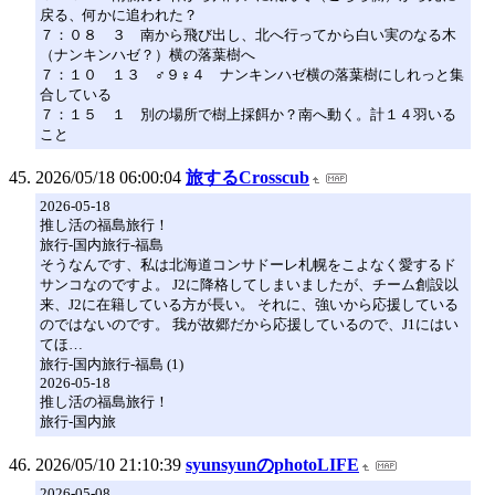
戻る、何かに追われた？
７：０８ ３ 南から飛び出し、北へ行ってから白い実のなる木
（ナンキンハゼ？）横の落葉樹へ
７：１０ １３ ♂９♀４ ナンキンハゼ横の落葉樹にしれっと集
合している
７：１５ １ 別の場所で樹上採餌か？南へ動く。計１４羽いる
こと
2026/05/18 06:00:04
旅するCrosscub
2026-05-18
推し活の福島旅行！
旅行-国内旅行-福島
そうなんです、私は北海道コンサドーレ札幌をこよなく愛するド
サンコなのですよ。 J2に降格してしまいましたが、チーム創設以
来、J2に在籍している方が長い。 それに、強いから応援している
のではないのです。 我が故郷だから応援しているので、J1にはい
てほ…
旅行-国内旅行-福島 (1)
2026-05-18
推し活の福島旅行！
旅行-国内旅
2026/05/10 21:10:39
syunsyunのphotoLIFE
2026-05-08