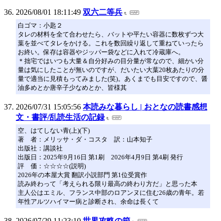
2026/08/01 18:11:49
双六二等兵
白ゴマ：小匙２
タレの材料を全て合わせたら、バットや平たい容器に数枚ずつ大
葉を並べてタレをかける。これを数回繰り返して重ねていったら
お終い。保存は容器やジッパー袋などに入れて冷蔵庫へ。
＊拙宅ではいつも大量＆自分好みの目分量が常なので、細かい分
量は気にしたことが無いのですが、だいたい大葉20枚あたりの分
量で適当に見積もってみました(笑)。あくまでも目安ですので、醤
油多めとか唐辛子少なめとか、皆様其
2026/07/31 15:05:56
本読みな暮らし | おとなの読書感想
文・書評/乱読生活の記録
空、はてしない青(上)(下)
著 者：メリッサ・ダ・コスタ 訳：山本知子
出版社：講談社
出版日：2025年9月16日 第1刷 2026年4月9日 第4刷 発行
評 価：☆☆☆☆(説明)
2026年の本屋大賞 翻訳小説部門 第1位受賞作
読み終わって「考えられる限り最高の終わり方だ」と思った本
主人公はエミル、フランス中部のロアンヌに住む26歳の青年。若
年性アルツハイマー病と診断され、余命は長くて
2026/07/29 11:23:10
世界攻略の箱