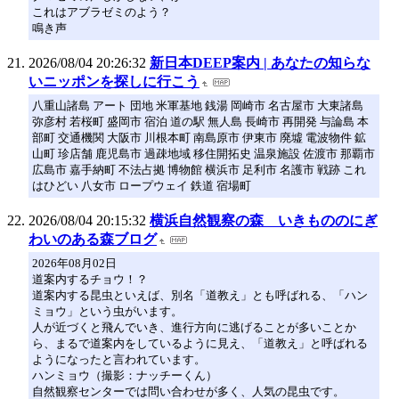
これはアブラゼミのよう？
鳴き声
2026/08/04 20:26:32
新日本DEEP案内 | あなたの知らな
いニッポンを探しに行こう
八重山諸島 アート 団地 米軍基地 銭湯 岡崎市 名古屋市 大東諸島
弥彦村 若桜町 盛岡市 宿泊 道の駅 無人島 長崎市 再開発 与論島 本
部町 交通機関 大阪市 川根本町 南島原市 伊東市 廃墟 電波物件 鉱
山町 珍店舗 鹿児島市 過疎地域 移住開拓史 温泉施設 佐渡市 那覇市
広島市 嘉手納町 不法占拠 博物館 横浜市 足利市 名護市 戦跡 これ
はひどい 八女市 ロープウェイ 鉄道 宿場町
2026/08/04 20:15:32
横浜自然観察の森 いきもののにぎ
わいのある森ブログ
2026年08月02日
道案内するチョウ！？
道案内する昆虫といえば、別名「道教え」とも呼ばれる、「ハン
ミョウ」という虫がいます。
人が近づくと飛んでいき、進行方向に逃げることが多いことか
ら、まるで道案内をしているように見え、「道教え」と呼ばれる
ようになったと言われています。
ハンミョウ（撮影：ナッチーくん）
自然観察センターでは問い合わせが多く、人気の昆虫です。