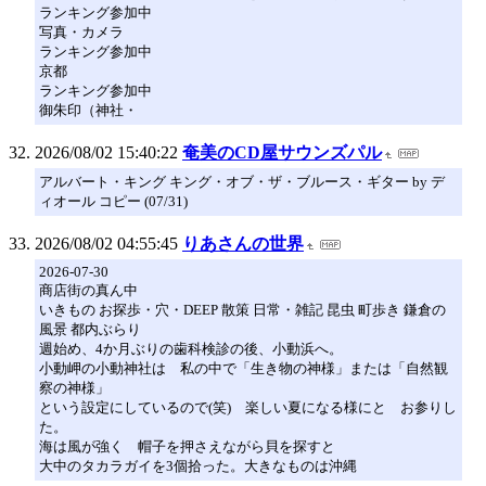
ランキング参加中
写真・カメラ
ランキング参加中
京都
ランキング参加中
御朱印（神社・
2026/08/02 15:40:22
奄美のCD屋サウンズパル
アルバート・キング キング・オブ・ザ・ブルース・ギター by デ
ィオール コピー (07/31)
2026/08/02 04:55:45
りあさんの世界
2026-07-30
商店街の真ん中
いきもの お探歩・穴・DEEP 散策 日常・雑記 昆虫 町歩き 鎌倉の
風景 都内ぶらり
週始め、4か月ぶりの歯科検診の後、小動浜へ。
小動岬の小動神社は 私の中で「生き物の神様」または「自然観
察の神様」
という設定にしているので(笑) 楽しい夏になる様にと お参りし
た。
海は風が強く 帽子を押さえながら貝を探すと
大中のタカラガイを3個拾った。大きなものは沖縄