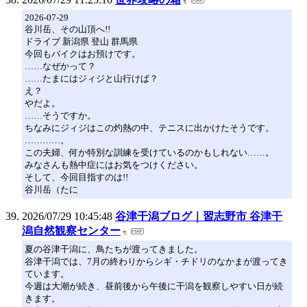
2026-07-29
谷川岳、その山頂へ!!
ドライブ 新潟県 登山 群馬県
今回もバイクはお預けです。
……なぜかって？
……たまにはジィジと山行けば？
え？
やだよ。
……そうですか。
ちなみにジィジはこの灼熱の中、テニスに出かけたそうです。
…………。
この夫婦、何か特別な訓練を受けているのかもしれない……。
みなさんも熱中症にはお気をつけください。
そして、今回目指すのは!!
谷川岳（たに
2026/07/29 10:45:48
谷津干潟ブログ｜習志野市 谷津干
潟自然観察センター
夏の谷津干潟に、鳥たちが渡ってきました。
谷津干潟では、7月の終わりからシギ・チドリのなかまが渡ってき
ています。
今週は大潮が続き、昼前後から午後に干潟を観察しやすい日が続
きます。