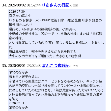
2026/08/02 01:52:44
りあさんの日記
2026-07-30
商店街の真ん中
いきもの お探歩・穴・DEEP 散策 日常・雑記 昆虫 町歩き 鎌倉の
風景 都内ぶらり
週始め、4か月ぶりの歯科検診の後、小動浜へ。
小動岬の小動神社は 私の中で「生き物の神様」または「自然観
察の神様」
という設定にしているので(笑) 楽しい夏になる様にと お参りし
た。
海は風が強く 帽子を押さえながら貝を探すと
大中のタカラガイを3個拾った。大きなものは沖縄
2026/08/01 23:02:48
ぽんこつ歳時記
箪笥のなかみ
着るモノ迷子永遠に。
今借りている部屋にはクローゼットなるものがない。キッチン脇
の納戸的空間につっぱり棒を渡してワンピースや上着の類はそこ
に吊るしていたのだけれども。1着は用意があった方がいいだろう
と昨日長男が買ってきた夏物の上下が加わった途端に重量の限界
を迎え...
2026.07.31
箪笥のなかみ