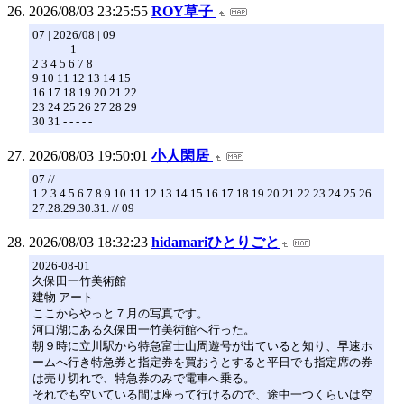
2026/08/03 23:25:55
ROY草子
07 | 2026/08 | 09
- - - - - - 1
2 3 4 5 6 7 8
9 10 11 12 13 14 15
16 17 18 19 20 21 22
23 24 25 26 27 28 29
30 31 - - - - -
2026/08/03 19:50:01
小人閑居
07 //
1.2.3.4.5.6.7.8.9.10.11.12.13.14.15.16.17.18.19.20.21.22.23.24.25.26.
27.28.29.30.31. // 09
2026/08/03 18:32:23
hidamariひとりごと
2026-08-01
久保田一竹美術館
建物 アート
ここからやっと７月の写真です。
河口湖にある久保田一竹美術館へ行った。
朝９時に立川駅から特急富士山周遊号が出ていると知り、早速ホ
ームへ行き特急券と指定券を買おうとすると平日でも指定席の券
は売り切れで、特急券のみで電車へ乗る。
それでも空いている間は座って行けるので、途中一つくらいは空