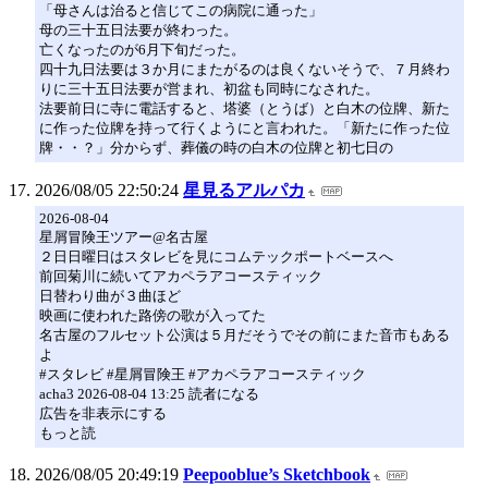
「母さんは治ると信じてこの病院に通った」
母の三十五日法要が終わった。
亡くなったのが6月下旬だった。
四十九日法要は３か月にまたがるのは良くないそうで、７月終わ
りに三十五日法要が営まれ、初盆も同時になされた。
法要前日に寺に電話すると、塔婆（とうば）と白木の位牌、新た
に作った位牌を持って行くようにと言われた。「新たに作った位
牌・・？」分からず、葬儀の時の白木の位牌と初七日の
2026/08/05 22:50:24
星見るアルパカ
2026-08-04
星屑冒険王ツアー@名古屋
２日日曜日はスタレビを見にコムテックポートベースへ
前回菊川に続いてアカペラアコースティック
日替わり曲が３曲ほど
映画に使われた路傍の歌が入ってた
名古屋のフルセット公演は５月だそうでその前にまた音市もある
よ
#スタレビ #星屑冒険王 #アカペラアコースティック
acha3 2026-08-04 13:25 読者になる
広告を非表示にする
もっと読
2026/08/05 20:49:19
Peepooblue’s Sketchbook