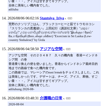
い量・・・。アイスは甘すぎてギブアップ。
全体に美味しい機内食でした。
adiluhu
2026/08/06 06:02:16
Stantsiya_Iriya
荒野のクソリプごはん、ブラックコーヒーと茹でトウモロコシ
『スリランカの悪魔祓い』上田紀行（講談社文庫）"යකුම /
තොවිල්" උඑදා නොරියුකි (කොඩන්ෂා බන්කෝ) "இயக்கும / நோய்"
உேடா நோரியுகி (கோடன்ஷா பங்கோ) "Exorcism in Sri Lanka (Low-
country Sinhalese)" by Ueda
2026/08/06 04:58:50
アジアな空間
アジアな空間 その２０４８７ 久々の機内食 香港ーインドネ
シア間 の巻
香港乗り換えの便を使いました。香港からインドネシア最終目的
地までの路線で食べた機内食です。
この路線では、マレーシアのnasi lemakをチョイスしました。これ
は美味しかったです。デザートは、チーズ、アイス、果物。すご
い量・・・。アイスは甘すぎてギブアップ。
全体に美味しい機内食でした。
adiluhung 2026-08-
2026/08/06 03:48:31
介護職の日常
2026-08-04