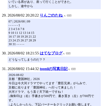
いている席があり、座って行くことができた。
しかし、途中から
2026/08/02 20:20:22
りんごのたね
07 | 2026/08 | 09
- - - - - - 1
2 3 4 5 6 7 8
9 10 11 12 13 14 15
16 17 18 19 20 21 22
23 24 25 26 27 28 29
30 31 - - - - -
2026/08/02 18:21:55
はてなブログ
どうなってしまうのだ？？
2026/08/02 15:44:32
tooniiの写真日記
2026-08-02
京都「豊国神社」2026
今日は今大河ドラマでやってます「豊臣兄弟」がらみで、
京都に在ります「豊国神社」へ行って来ました！
大河ドラマ、もう直ぐ天下統一ですね！
↓御朱印は（右）手書きが500円で、書き置き（左）が700円で
す。
↓よろしかったら、下記バーナーをクリックお願い致します。