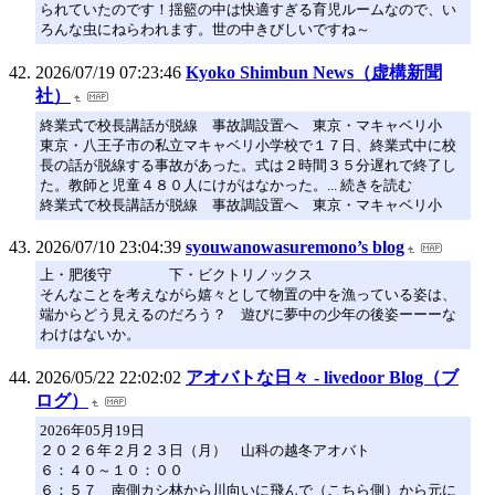
られていたのです！揺籃の中は快適すぎる育児ルームなので、い
ろんな虫にねらわれます。世の中きびしいですね～
2026/07/19 07:23:46
Kyoko Shimbun News（虚構新聞
社）
終業式で校長講話が脱線 事故調設置へ 東京・マキャベリ小
東京・八王子市の私立マキャベリ小学校で１７日、終業式中に校
長の話が脱線する事故があった。式は２時間３５分遅れで終了し
た。教師と児童４８０人にけがはなかった。... 続きを読む
終業式で校長講話が脱線 事故調設置へ 東京・マキャベリ小
2026/07/10 23:04:39
syouwanowasuremono’s blog
上・肥後守 下・ビクトリノックス
そんなことを考えながら嬉々として物置の中を漁っている姿は、
端からどう見えるのだろう？ 遊びに夢中の少年の後姿ーーーな
わけはないか。
2026/05/22 22:02:02
アオバトな日々 - livedoor Blog（ブ
ログ）
2026年05月19日
２０２６年２月２３日（月） 山科の越冬アオバト
６：４０～１０：００
６：５７ 南側カシ林から川向いに飛んで（こちら側）から元に