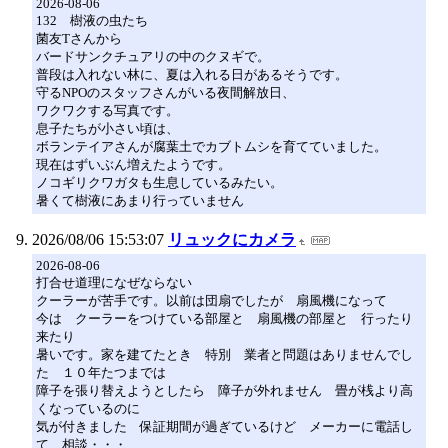
2026-08-06
132 樹液の虫たち
菌友Tさんから
バードサンクチュアリの中のクヌギで。
普段は入れない林に、夏は入れる日があるそうです。
守るNPOのスタッフさんがいる夜間解放日、
ワクワクする写真です。
息子たちが小さい頃は、
ボランテイアさんが腐葉土でカブトムシを育てていました。
現在はずいぶん増えたようです。
ノコギリクワガタも生息しているみたい。
暑くて樹液にあまり行っていません
2026/08/06 15:53:07
リュックにカメラ
2026-08-06
打合せ道理になぜならない
クーラーが苦手です。以前は団扇でしたが 扇風機になって
今は クーラーをつけている部屋と 扇風機の部屋と 行ったり
来たり
暑いです。家を建てたとき 特別 業者と問題はありませんでし
た １０年たつまでは
障子を張り替えようとしたら 障子が外れません 畳が桟より高
くなっているのに
気が付きました 保証期間が過ぎているけど メーカーに電話し
て 相談・・・