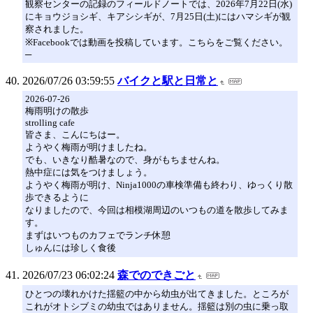
観察センターの記録のフィールドノートでは、2026年7月22日(水)
にキョウジョシギ、キアシシギが、7月25日(土)にはハマシギが観
察されました。
※Facebookでは動画を投稿しています。こちらをご覧ください。
─
2026/07/26 03:59:55
バイクと駅と日常と
2026-07-26
梅雨明けの散歩
strolling cafe
皆さま、こんにちはー。
ようやく梅雨が明けましたね。
でも、いきなり酷暑なので、身がもちませんね。
熱中症には気をつけましょう。
ようやく梅雨が明け、Ninja1000の車検準備も終わり、ゆっくり散
歩できるように
なりましたので、今回は相模湖周辺のいつもの道を散歩してみま
す。
まずはいつものカフェでランチ休憩
しゅんには珍しく食後
2026/07/23 06:02:24
森でのできごと
ひとつの壊れかけた揺籃の中から幼虫が出てきました。ところが
これがオトシブミの幼虫ではありません。揺籃は別の虫に乗っ取