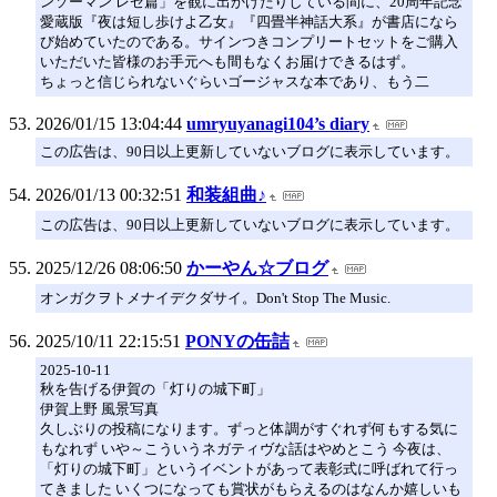
ンソーマン レゼ篇」を観に出かけたりしている間に、20周年記念
愛蔵版『夜は短し歩けよ乙女』『四畳半神話大系』が書店になら
び始めていたのである。サインつきコンプリートセットをご購入
いただいた皆様のお手元へも間もなくお届けできるはず。
ちょっと信じられないぐらいゴージャスな本であり、もう二
2026/01/15 13:04:44
umryuyanagi104’s diary
この広告は、90日以上更新していないブログに表示しています。
2026/01/13 00:32:51
和装組曲♪
この広告は、90日以上更新していないブログに表示しています。
2025/12/26 08:06:50
かーやん☆ブログ
オンガクヲトメナイデクダサイ。Don't Stop The Music.
2025/10/11 22:15:51
PONYの缶詰
2025-10-11
秋を告げる伊賀の「灯りの城下町」
伊賀上野 風景写真
久しぶりの投稿になります。ずっと体調がすぐれず何もする気に
もなれず いや～こういうネガティヴな話はやめとこう 今夜は、
「灯りの城下町」というイベントがあって表彰式に呼ばれて行っ
てきました いくつになっても賞状がもらえるのはなんか嬉しいも