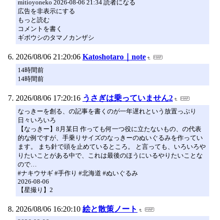
mitioyoneko 2026-08-06 21:34 読者になる
広告を非表示にする
もっと読む
コメントを書く
ギボウシのタマノカンザシ
2026/08/06 21:20:06
Katoshotaro｜note
14時間前
14時間前
2026/08/06 17:20:16
うさぎは乗っていません2
なっきーを創る、の記事を書くのが一年遅れという放置っぷり
日々いろいろ
【なっきー】8月某日 作っても何一つ役に立たないもの、の代表
的な例ですが、手乗りサイズのなっきーのぬいぐるみを作ってい
ます。 まち針で頭を止めているところ。 と言っても、いろいろや
りたいことがある中で、これは最後のほうにいるやりたいことな
ので…
#ナキウサギ #手作り #北海道 #ぬいぐるみ
2026-08-06
【星撮り】2
2026/08/06 16:20:10
絵と散策ノート