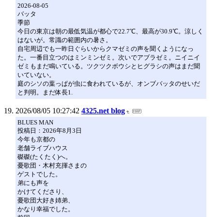
2026-08-05
バッタ
季節
今日の東京は朝の最低気温が都心で22.7℃、最高が30.9℃。涼しく
はないが。常識の範囲内の暑さ。
自宅周辺でも一昨日ぐらいからクマゼミの声を聞くようになっ
た。一番目立つのはミンミンゼミ。次いでアブラゼミ。ニイニイ
ゼミもまだ鳴いている。ツクツクボウシとヒグラシの声はまだ聞
いていない。
庭のシソの葉っぱが虫に食われているが、オンブバッタのせいだ
と判明。まだ体長1.
2026/08/05 10:27:42
4325.net blog
BLUES MAN
投稿日：2026年8月3日
今年も京都の
老舗ライブハウス
磔磔(たくたく)へ。
憂歌団・木村充揮さまの
ゲストでした。
弟にも声を
かけてくださり、
憂歌団大好き姉弟、
かなり幸福でした。