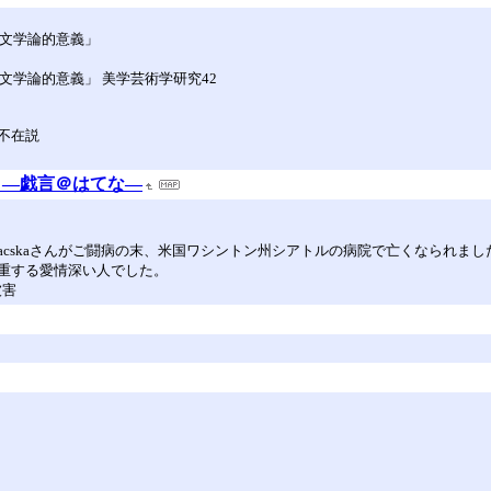
の文学論的意義」
文学論的意義」 美学芸術学研究42
不在説
―戯言＠はてな―
／macskaさんがご闘病の末、米国ワシントン州シアトルの病院で亡くなられ
重する愛情深い人でした。
被害