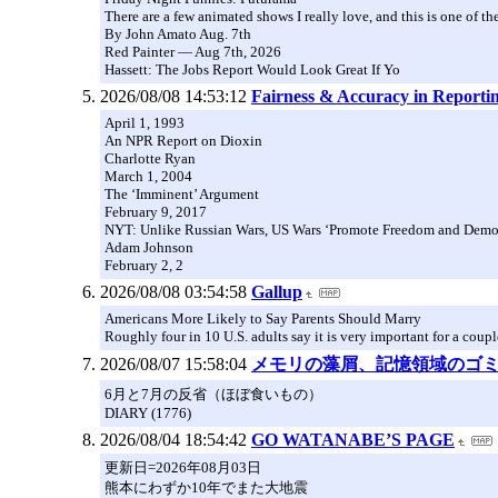
There are a few animated shows I really love, and this is one of th
By John Amato Aug. 7th
Red Painter — Aug 7th, 2026
Hassett: The Jobs Report Would Look Great If Yo
2026/08/08 14:53:12
Fairness & Accuracy in Reporti
April 1, 1993
An NPR Report on Dioxin
Charlotte Ryan
March 1, 2004
The ‘Imminent’ Argument
February 9, 2017
NYT: Unlike Russian Wars, US Wars ‘Promote Freedom and Demo
Adam Johnson
February 2, 2
2026/08/08 03:54:58
Gallup
Americans More Likely to Say Parents Should Marry
Roughly four in 10 U.S. adults say it is very important for a couple
2026/08/07 15:58:04
メモリの藻屑、記憶領域のゴ
6月と7月の反省（ほぼ食いもの）
DIARY (1776)
2026/08/04 18:54:42
GO WATANABE’S PAGE
更新日=2026年08月03日
熊本にわずか10年でまた大地震