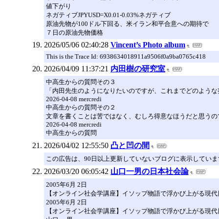
値下がり
ネガティブJPYUSD=X0.01-0.03%ネガティブ
原油先物が100ドル下回る、米イラン和平合意への期待で
７日の原油先物価格
2026/05/06 02:40:28
Vincent’s Photo album
This is the Trace Id: 6938634018911a9506f0a9ba0765c418
2026/04/09 11:37:21
内田樹の研究室
中高生からの質問その３
「内田先生のようになりたいのですが、これまでどのような努
2026-04-08 mercredi
中高生からの質問その２
文章を書くことは苦ではなく、むしろ得意なほうだと思うので
2026-04-08 mercredi
中高生からの質問
2026/04/02 12:55:50
凸と凹の間
この広告は、90日以上更新していないブログに表示していま
2026/03/20 06:05:42
山口一男の日本社会論
2005年6月 2日
【オンライン社会学講座】イソップ物語で浮かび上がる現代
2005年6月 2日
【オンライン社会学講座】イソップ物語で浮かび上がる現代