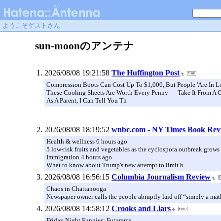
ようこそゲストさん
sun-moonのアンテナ
2026/08/08 19:21:58
The Huffington Post
Compression Boots Can Cost Up To $1,000, But People 'Are In L
These Cooling Sheets Are Worth Every Penny — Take It From A Ce
As A Parent, I Can Tell You Th
2026/08/08 18:19:52
wnbc.com - NY Times Book Rev
Health & wellness 6 hours ago
5 low-risk fruits and vegetables as the cyclospora outbreak grow
Immigration 4 hours ago
What to know about Trump's new attempt to limit b
2026/08/08 16:56:15
Columbia Journalism Review
Chaos in Chattanooga
Newspaper owner calls the people abruptly laid off “simply a math 
2026/08/08 14:58:12
Crooks and Liars
Friday Night Funnies: Futurama