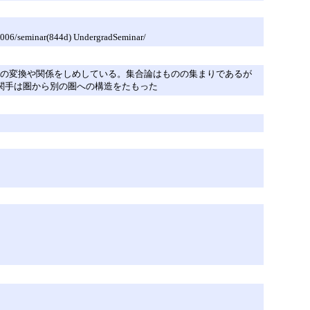
seminar(844d) UndergradSeminar/
射は対象間の変換や関係をしめしている。集合論はものの集まりであるが
がある。関手は圏から別の圏への構造をたもった