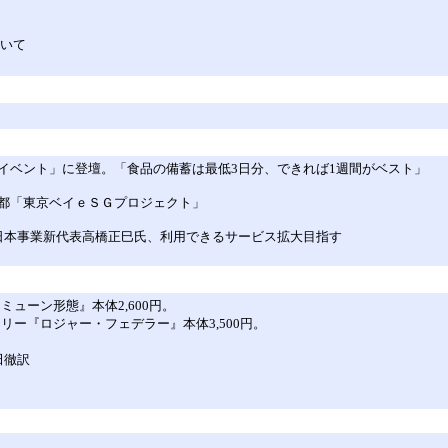
について
イベント」に登壇。「食品の備蓄は最低3日分、できれば1週間がベスト」
都「東京ベイｅＳＧプロジェクト」
」 日本事業新代表高橋正巳氏、利用できるサービス拡大目指す
ミューン形態』本体2,600円。
アリー『ロジャー・フェデラー』本体3,500円。
田徹訳