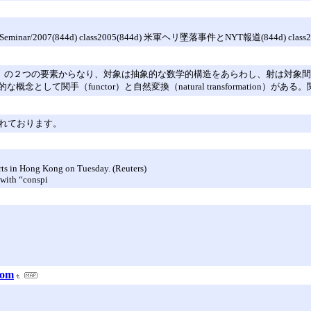
eminar/2007(844d) class2005(844d) 米軍ヘリ墜落事件とNYT報道(844d) class2006/
smまたはarrow）の２つの要素からなり、対象は抽象的な数学的構造をあらわし、
して関手（functor）と自然変換（natural transformation）
されております。
urts in Hong Kong on Tuesday. (Reuters)
 with “conspi
com