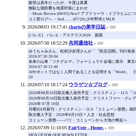
能登は真冬だったが、今度は真夏
無駄な国防費を地震対策にまわせ
・Music Review (08/03) New!! アブドゥーラ・イブラヒム
コミ部ログへ ・And ........ (07/20) 少年野球とMLB
2026/08/03 19:17:41
charisの美学日誌
[バレエ] バレエ・アステラス2026 新国
2026/07/30 18:52:29
共同通信社
ゆうちゃみさん、松村沙友理さんが「『防災旧聞』刊行発表
2026.07.30 18:04
未来の山車「ツナグルマ」フォーミュラＥ会場に展示 東京
2026.07.30 15:40
AIやボットではなく人間であることを証明する「World
20
2026/07/10 18:17:24
ウラゲツ☆ブログ
2026年08月10日取次搬入発売予定：クリスティン・ロス『コ
2026年08月10日取次搬入発売予定：クリストファー・クレ
2026年 07月 10日
月曜社8月新刊：クリスティン・ロス『コミューン形態』箱
取次搬入予定：2026年8月10日＊人文・社会思想
コミューン形態――パリ・コミューンから大地の蜂起へ
2026/07/09 11:10:05
FairVote - Home.
SIGN UP FOR OUR NEWSLETTER