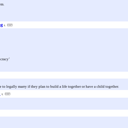
em.
ng
cracy’
 to legally marry if they plan to build a life together or have a child together.
ミ