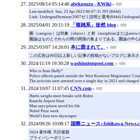
2025/08/14 05:14:46
abekosuzu - KWiki
Last-modified: Sun, 23 Apr 2023 00:07:31 JST (844d)
Link: UndergradSeminar/2007ゼミ説明と選考(844d) UndergradS
2025/04/01 20:11:19
「複雑系」徒然 blog
圏（category）は対象（object）と射（morphi
圏論はものとそれらの間の関係の集まりである。圏論の中心的な概念と
2025/03/07 14:26:01
本に囲まれて。
この広告は90日以上新しい記事の投稿がないブログに表示
2024/11/19 19:30:28
washingtonpost.com
Who is Sean Duffy?
Police officers patrol outside the West Kowloon Magistrates’ Co
The activists were arrested over a single day in 2021 and charged
2024/10/07 11:07:45
CNN.com
Harris weighs more breaks with Biden
Karachi Airport blast
Man says prison saved his life
Nobel Prize week
World’s best new skyscraper
2024/09/26 10:08:17
国際ニュース::Ishikawa-News.
2024 著作権. 不許複製
プライバシーポリシー