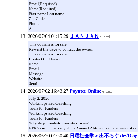
Email(Required)
Name(Required)
Fisrt name Last name
Zip Code
Phone
Δ
2026/07/04 01:15:29
ＪＡＮＪＡＮ
This domain is for sale
Re-visit the page to contact the owner.
This domain is for sale
Contact the Owner
Name
Email
Message
Website
Send
2026/07/02 16:43:27
Poynter Online
July 2, 2026
Workshops and Coaching
Tools for Funders
Workshops and Coaching
Tools for Funders
Why do journalists prewrite stories?
NPR’s erroneous story about Samuel Alito's retirement was not ca
2026/06/30 01:30:40
日曜社会学＞出不ろぐ de√Blog