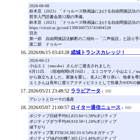
2026-06-08
鈴木亘（2023）「ドゥルーズ映画論における自由間接話法
哲学入門読書会第12期の準備。
鈴木亘（2023）「ドゥルーズ映画論における自由間接話法の
https://cir.nii.ac.jp/crid/1390300755743494528
目次
第一節 自由間接話法解釈の二傾向―「二声仮説」と語り手
第二節 ドゥルー
2026/06/15 03:43:28
成城トランスカレッジ！ 
2026-06-13
小山エミ（macska）さんがご逝去されました
6月11日、（現地時間6月10日）、エミコヤマ／小山エミ
がら旅立ちました。家族を愛し、友人に寄り添い、他者を尊
エミさんは長年に渡りアクティビストとして性暴力やDVの
2026/05/21 23:48:52
ララビアータ
アレントとローマの遺産
2026/05/07 21:00:57
ロイター通信ニュース
ポジティブ日経平均62,833.84+5.58%ポジティブ
ポジティブダウ平均49,910.59+1.24%ポジティブ
値下がり
ネガティブ英 FTSE10,382.01-0.54%ネガティブ
ポジティブS&P500種7,365.12+1.46%ポジティブ