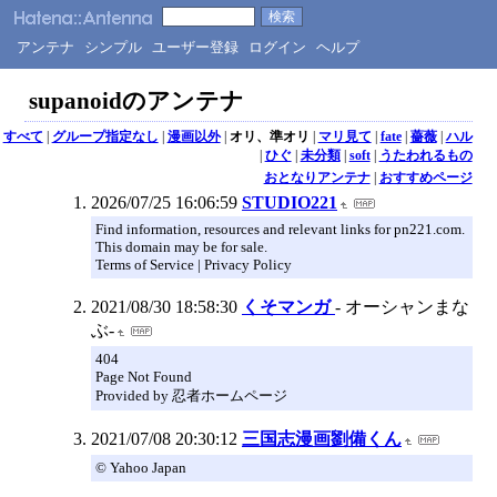
アンテナ
シンプル
ユーザー登録
ログイン
ヘルプ
supanoidのアンテナ
すべて
|
グループ指定なし
|
漫画以外
|
オリ、準オリ
|
マリ見て
|
fate
|
薔薇
|
ハル
|
ひぐ
|
未分類
|
soft
|
うたわれるもの
おとなりアンテナ
|
おすすめページ
2026/07/25 16:06:59
STUDIO221
Find information, resources and relevant links for pn221.com.
This domain may be for sale.
Terms of Service | Privacy Policy
2021/08/30 18:58:30
くそマンガ
- オーシャンまな
ぶ-
404
Page Not Found
Provided by 忍者ホームページ
2021/07/08 20:30:12
三国志漫画劉備くん
© Yahoo Japan