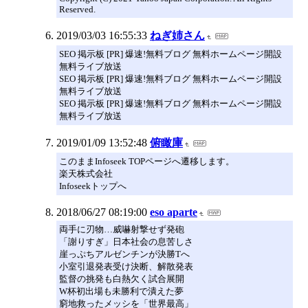
Reserved.
2019/03/03 16:55:33
ねぎ姉さん
SEO 掲示板 [PR] 爆速!無料ブログ 無料ホームページ開設
無料ライブ放送
SEO 掲示板 [PR] 爆速!無料ブログ 無料ホームページ開設
無料ライブ放送
SEO 掲示板 [PR] 爆速!無料ブログ 無料ホームページ開設
無料ライブ放送
2019/01/09 13:52:48
俯瞰庫
このままInfoseek TOPページへ遷移します。
楽天株式会社
Infoseekトップへ
2018/06/27 08:19:00
eso aparte
両手に刃物…威嚇射撃せず発砲
「謝りすぎ」日本社会の息苦しさ
崖っぷちアルゼンチンが決勝Tへ
小室引退発表受け決断、解散発表
監督の挑発も白熱欠く試合展開
W杯初出場も未勝利で潰えた夢
窮地救ったメッシを「世界最高」