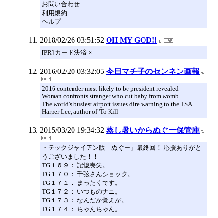
お問い合わせ
利用規約
ヘルプ
2018/02/26 03:51:52
OH MY GOD!!
[PR] カード決済-×
2016/02/20 03:32:05
今日マチ子のセンネン画報
2016 contender most likely to be president revealed
Woman confronts stranger who cut baby from womb
The world's busiest airport issues dire warning to the TSA
Harper Lee, author of 'To Kill
2015/03/20 19:34:32
蒸し暑いからぬぐー保管庫
・テックジャイアン版「ぬぐー」最終回！ 応援ありがと
うございました！！
TG１６９： 記憶喪失。
TG１７０： 千弦さんショック。
TG１７１： まったくです。
TG１７２： いつものナニ。
TG１７３： なんだか覚えが。
TG１７４： ちゃんちゃん。