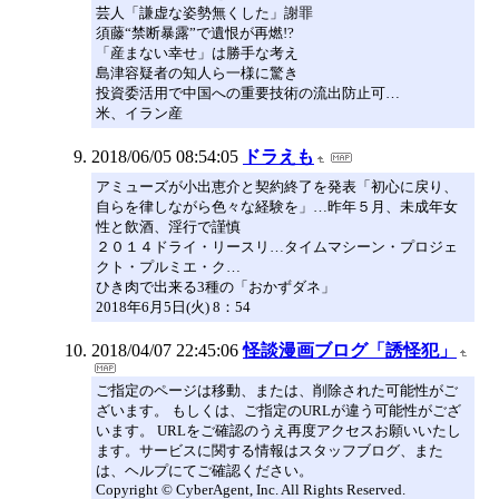
芸人「謙虚な姿勢無くした」謝罪
須藤“禁断暴露”で遺恨が再燃!?
「産まない幸せ」は勝手な考え
島津容疑者の知人ら一様に驚き
投資委活用で中国への重要技術の流出防止可…
米、イラン産
2018/06/05 08:54:05
ドラえも
アミューズが小出恵介と契約終了を発表「初心に戻り、
自らを律しながら色々な経験を」…昨年５月、未成年女
性と飲酒、淫行で謹慎
２０１４ドライ・リースリ…タイムマシーン・プロジェ
クト・プルミエ・ク…
ひき肉で出来る3種の「おかずダネ」
2018年6月5日(火) 8：54
2018/04/07 22:45:06
怪談漫画ブログ「誘怪犯」
ご指定のページは移動、または、削除された可能性がご
ざいます。 もしくは、ご指定のURLが違う可能性がござ
います。 URLをご確認のうえ再度アクセスお願いいたし
ます。サービスに関する情報はスタッフブログ、また
は、ヘルプにてご確認ください。
Copyright © CyberAgent, Inc. All Rights Reserved.