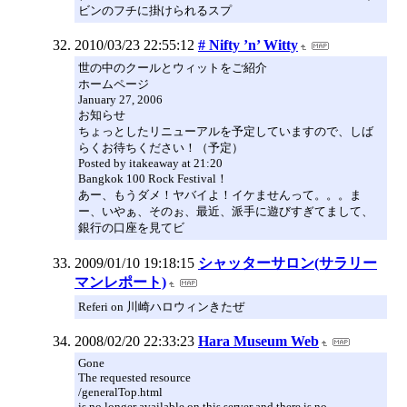
ビンのフチに掛けられるスプ
2010/03/23 22:55:12
# Nifty ’n’ Witty
世の中のクールとウィットをご紹介
ホームページ
January 27, 2006
お知らせ
ちょっとしたリニューアルを予定していますので、しば
らくお待ちください！（予定）
Posted by itakeaway at 21:20
Bangkok 100 Rock Festival！
あー、もうダメ！ヤバイよ！イケませんって。。。ま
ー、いやぁ、そのぉ、最近、派手に遊びすぎてまして、
銀行の口座を見てビ
2009/01/10 19:18:15
シャッターサロン(サラリー
マンレポート)
Referi on 川崎ハロウィンきたぜ
2008/02/20 22:33:23
Hara Museum Web
Gone
The requested resource
/generalTop.html
is no longer available on this server and there is no