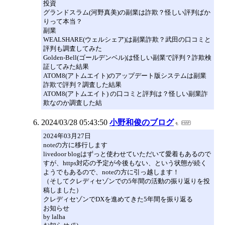
投資
グランドスラム(河野真美)の副業は詐欺？怪しい評判ばか
りって本当？
副業
WEALSHARE(ウェルシェア)は副業詐欺？武田の口コミと
評判も調査してみた
Golden-Bell(ゴールデンベル)は怪しい副業で評判？詐欺検
証してみた結果
ATOM8(アトムエイト)のアップデート版システムは副業
詐欺で評判？調査した結果
ATOM8(アトムエイト) の口コミと評判は？怪しい副業詐
欺なのか調査した結
2024/03/28 05:43:50
小野和俊のブログ
2024年03月27日
noteの方に移行します
livedoor blogはずっと使わせていただいて愛着もあるので
すが、https対応の予定が今後もない、という状態が続く
ようでもあるので、noteの方に引っ越します！
（そしてクレディセゾンでの5年間の活動の振り返りを投
稿しました）
クレディセゾンでDXを進めてきた5年間を振り返る
お知らせ
by lalha