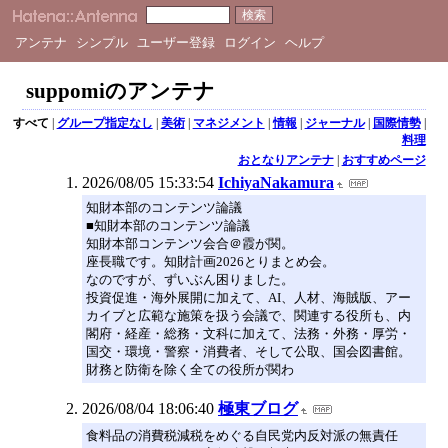
アンテナ
シンプル
ユーザー登録
ログイン
ヘルプ
suppomiのアンテナ
すべて
|
グループ指定なし
|
美術
|
マネジメント
|
情報
|
ジャーナル
|
国際情勢
|
料理
おとなりアンテナ
|
おすすめページ
2026/08/05 15:33:54
IchiyaNakamura
知財本部のコンテンツ論議
■知財本部のコンテンツ論議
知財本部コンテンツ会合＠霞が関。
座長職です。知財計画2026とりまとめ会。
なのですが、ずいぶん困りました。
投資促進・海外展開に加えて、AI、人材、海賊版、アー
カイブと広範な施策を扱う会議で、関連する役所も、内
閣府・経産・総務・文科に加えて、法務・外務・厚労・
国交・環境・警察・消費者、そして公取、国会図書館。
財務と防衛を除く全ての役所が関わ
2026/08/04 18:06:40
極東ブログ
食料品の消費税減税をめぐる自民党内反対派の無責任