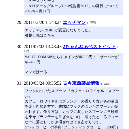
ニュースリリース
「NTTデータグループCSR報告書2012」の発行について
2012年9月21日
2011/12/20 11:43:24
エッチマン
エッチマンはURLが変更になりました。
引越し先はこちら
2011/07/02 13:43:43
2ちゃんねるベストヒット
VALUE-DOMAINならドメインが年990円！、サーバーが
年2400円！
.
マンガぽーる
2010/03/24 00:35:52
古今東西製品情報
フックのついたスプーン 『カフェ・ロワイヤル・スプー
ン』
カフェ・ロワイヤルはブランデーの香りと青い炎の演出
を楽しむ飲み方で、先端にフックのついたスプーンが使
われます。作り方は、カップに渡したスプーンに角砂糖
を乗せブランデーを注ぎ火をつけ、溶けたところでコー
ヒーに落としてかき混ぜればできあがりです。
(?/ via コーヒーの事典/ ブランディングコーヒー: 200円)