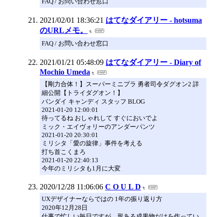
FAQ / お問い合わせ窓口
2021/02/01 18:36:21
はてなダイアリー - hotsuma
のURLメモ。
FAQ / お問い合わせ窓口
2021/01/21 05:48:09
はてなダイアリー - Diary of
Mochio Umeda
【剛力合体！】スーパーミニプラ 勇者司令ダグオン2 詳
細公開【トライダグオン！】
バンダイ キャンディ スタッフ BLOG
2021-01-20 12:00:01
待ってるね おしゃれして すぐにおいでよ
ミック・エイヴォリーのアンダーパンツ
2021-01-20 20:30:01
ミリシタ「愛の旋律」事件を考える
打ち首こくまろ
2021-01-20 22:40:13
今年のミリシタも1月に大変
2020/12/28 11:06:06
C O U L D
UXデザイナーならではの 1年の振り返り方
2020年12月28日
仕事で忙しい毎日ですが、形ある成果物だけを作ってい