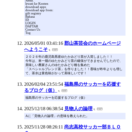
Anda.
lewati ke Konten
download apps
download app from:
gift registry
Bahasa
ID
LOGIN
DAFTAR
Contact Us
Tog
2026/05/01 03:41:16
郡山茶芸会のホームページ
へようこそ
２０２６年の鹿児島県産ゆたかみどり茶が入荷しました！！
今年は、単一畑のゆたかみどり茶の確保ができませんでしたので、
美味しい農家さんのゆたかみどり種を集めた
「スペシャルブレンド茶」を作りました！！香味が昨年よりも増し
て、茶水は黄色味がかって美味しいです！
2026/02/04 23:51:54
福島県のサッカーを応援す
るブログ（仮）
福島県のサッカーを応援するブログ（仮）
2025/12/18 06:38:54
見物人の論理
Aに「見物人の論理」の意味を教えられた。
2025/11/28 08:26:11
尚志高校サッカー部ＢＬＯ