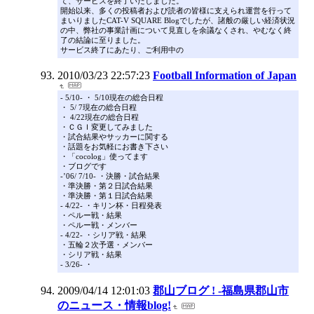
て、サービスを終了いたしました。
開始以来、多くの投稿者および読者の皆様に支えられ運営を行って
まいりましたCAT-V SQUARE Blogでしたが、諸般の厳しい経済状況
の中、弊社の事業計画について見直しを余議なくされ、やむなく終
了の結論に至りました。
サービス終了にあたり、ご利用中の
2010/03/23 22:57:23
Football Information of Japan
- 5/10- ・ 5/10現在の総合日程
・ 5/ 7現在の総合日程
・ 4/22現在の総合日程
・ＣＧＩ変更してみました
・試合結果やサッカーに関する
・話題をお気軽にお書き下さい
・「cocolog」使ってます
・ブログです
-’06/ 7/10- ・決勝・試合結果
・準決勝・第２日試合結果
・準決勝・第１日試合結果
- 4/22- ・キリン杯・日程発表
・ペルー戦・結果
・ペルー戦・メンバー
- 4/22- ・シリア戦・結果
・五輪２次予選・メンバー
・シリア戦・結果
- 3/26- ・
2009/04/14 12:01:03
郡山ブログ ! -福島県郡山市
のニュース・情報blog!