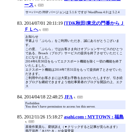
ース
サーバーの PHP バージョンは 5.1.6 ですが WordPress 4.0 は 5.2.4
2014/07/01 20:11:19
[TDK秋田]東北の門番からＪ
ＦＬへ
お知らせ
平素より「ぷらら」をご利用いただき、誠にありがとうございま
す。
この度、「ぷらら」ではお客さま向けオプションサービスのひとつ
である、Broach（ブログ）サービスの提供を終了させていただくこ
とになりました。
2014年6月30日をもってエクスポート機能を除く一切の機能を終了
いたしました。
エクスポート機能は2014年7月31日をもって提供終了とさせていた
だきます。
ご利用中のお客さまには大変お手数をおかけいたしますが、引き続
きブログを継続できますよう他社事業者のブログを開設の上、エク
ス
2014/04/18 22:48:25
JFA
Forbidden
You don’t have permission to access /on this server.
2012/11/26 15:18:27
asahi.com : MYTOWN : 福島
原発作業員ら、窮状訴え（▼クリックすると記事が見られます）
県庁混声「きびたき」が金賞受賞