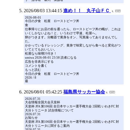
2026/08/03 13:44:15
進め！！ 丸子山ＦＣ
2026-08-01
今日の夕食 松屋 ローストビーフ丼
食
仕事帰りにお店の前を通ったら、ローストビーフ丼の幟が、これは
いくしかないよね！と、いうわけで早速、松屋へ。
卵がつきます。分離器で黄身をオン、写真撮ってありませんでし
た。
かかっているドレッシング、黄身で味変しながら食べると変化がつ
いてとてもおいしい。
松屋なら味噌汁付き！
umiwa 2026-08-01 23:58 読者になる
広告を非表示にする
コメントを書く
もっと読む
今日の夕食 松屋 ローストビーフ丼
2026 / 8
最
2026/08/01 05:42:25
福島県サッカー協会
2026.07.31
大会情報全国大会天皇杯
天皇杯 JFA 第106回 全日本サッカー選手権大会 2回戦 いわきFC 対
大分トリニータ 試合情報について
2026.07.31
お知らせ
天皇杯 JFA 第106回 全日本サッカー選手権大会 2回戦 いわきFC 対
大分トリニータに関するご案内
2026.07.31