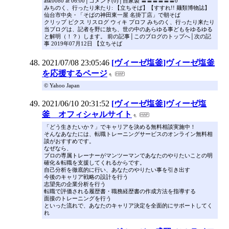
ask0080 at 06:00│コメント(0)│自家製 〓〓〓〓〓〓0
みちのく、行ったり来たり: 【立ちそば】【すすれ!! 麺類博物誌】
仙台市中央・「そばの神田東一屋 名掛丁店」で朝そば
クリップ ピクス リスログ ウィキ プロフ みちのく、行ったり来たり
当ブログは、記者を野に放ち、世の中のあらゆる事どもをゆるゆる
と解明（！？）します。 前の記事│このブログのトップへ│次の記
事 2019年07月12日 【立ちそば
2021/07/08 23:05:46
[ヴィーゼ塩釜]ヴィーゼ塩釜
を応援するページ
© Yahoo Japan
2021/06/10 20:31:52
[ヴィーゼ塩釜]ヴィーゼ塩
釜 オフィシャルサイト
「どう生きたいか？」でキャリアを決める無料相談実施中！
そんなあなたには、転職トレーニングサービスのオンライン無料相
談がおすすめです。
なぜなら、
プロの専属トレーナーがマンツーマンであなたのやりたいことの明
確化＆転職を支援してくれるからです。
自己分析を徹底的に行い、あなたのやりたい事を引き出す
今後のキャリア戦略の設計を行う
志望先の企業分析を行う
転職で評価される履歴書・職務経歴書の作成方法を指導する
面接のトレーニングを行う
といった流れで、あなたのキャリア決定を全面的にサポートしてく
れ