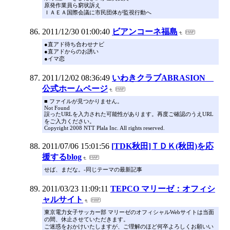
原発作業員ら窮状訴え
ＩＡＥＡ国際会議に市民団体が監視行動へ
2011/12/30 01:00:40
ビアンコーネ福島
●直アド待ち合わせナビ
●直アドからのお誘い
●イマ恋
2011/12/02 08:36:49
いわきクラブABRASION
公式ホームページ
■ ファイルが見つかりません。
Not Found
誤ったURLを入力された可能性があります。再度ご確認のうえURL
をご入力ください。
Copyright 2008 NTT Plala Inc. All rights reserved.
2011/07/06 15:01:56
[TDK秋田]ＴＤＫ(秋田)を応
援するblog
せば、まだな。-同じテーマの最新記事
2011/03/23 11:09:11
TEPCO マリーゼ：オフィシ
ャルサイト
東京電力女子サッカー部 マリーゼのオフィシャルWebサイトは当面
の間、休止させていただきます。
ご迷惑をおかけいたしますが、ご理解のほど何卒よろしくお願いい