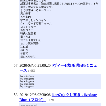
紙面記事検索はこちら
紙面記事検索は、読売新聞に掲載されたほぼすべての記事を、１年
前まで検索できる機能です。
よく検索されるキーワード
男の家事
人生案内
家で楽しむオンライン
クロスワード応募フォーム
ヨミドクター
新型コロナ
時代の証言者
撮ろうよ！
元ヤン子育て日記
ちょい読み英語
辻仁成
ぷらざ
子育て
挑むKANSAI
2020/03/05 21:00:20
[ヴィーゼ塩釜]塩釜FCニュ
ース
by shiogama
by shiogama
by shiogama
by shiogama
by shiogama
2019/12/06 02:30:06
ikerのなぐり書き - livedoor
Blog（ブログ）
〓〓〓〓〓〓0