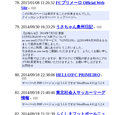
2015/01/08 11:26:32
FCプリメーロ Official Web
Site
このURLのページは表示することが出来ませんでした。
クイッカレンタルサーバー トップページへ
2014/09/30 16:33:29
うさちゃん奥州日記
【お知らせ】 2014年7月1日 更新
LOVELOGのサービス終了について
au one netのブログサービス 『LOVELOG』は2014年6月30日をもち
まして提供を終了致しました。
永らくのご利用、誠にありがとうございました。
引き続きau one netをご愛顧いただきますよう、よろしくお願い申し
上げます。
※お手数ではございますが、新ブログにて閲覧の皆さま向けにブロ
グURL変更等をご周知いただけますよう、お願い申し上げます。
お問合せ
2014/09/18 22:38:06
HELLO!FC PRIMEIRO
サーバーの PHP バージョンは 5.1.6 ですが WordPress 4.0 は 5.2.4
2014/09/18 21:40:46
東北社会人サッカーリーグ
情報
サーバーの PHP バージョンは 5.1.6 ですが WordPress 4.0 は 5.2.4
2014/09/18 21:31:39
ふくしまフットボールニュ