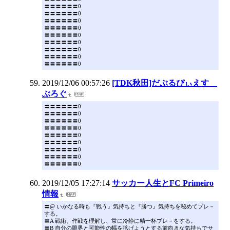
〓〓〓〓〓〓0
〓〓〓〓〓〓0
〓〓〓〓〓〓0
〓〓〓〓〓〓0
〓〓〓〓〓〓0
〓〓〓〓〓〓0
〓〓〓〓〓〓0
〓〓〓〓〓〓0
〓〓〓〓〓〓0
2019/12/06 00:57:26
[TDK秋田]だぶるぴぃえす
ぶろぐ
〓〓〓〓〓〓0
〓〓〓〓〓〓0
〓〓〓〓〓〓0
〓〓〓〓〓〓0
〓〓〓〓〓〓0
〓〓〓〓〓〓0
〓〓〓〓〓〓0
〓〓〓〓〓〓0
〓〓〓〓〓〓0
2019/12/05 17:27:14
サッカー人生とFC Primeiro
情報
〓@ いかなる時も『戦う』気持ちと『勝つ』気持ちを秘めてプレ－
する。
〓A 戦術、作戦を理解し、常に冷静に精一杯プレ－をする。
〓B 自分の限界と可能性の幅を拡げようとする前向きな気持ちでサ