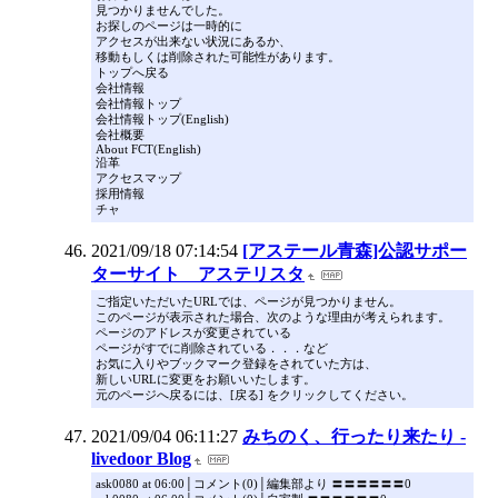
見つかりませんでした。
お探しのページは一時的に
アクセスが出来ない状況にあるか、
移動もしくは削除された可能性があります。
トップへ戻る
会社情報
会社情報トップ
会社情報トップ(English)
会社概要
About FCT(English)
沿革
アクセスマップ
採用情報
チャ
2021/09/18 07:14:54
[アステール青森]公認サポー
ターサイト アステリスタ
ご指定いただいたURLでは、ページが見つかりません。
このページが表示された場合、次のような理由が考えられます。
ページのアドレスが変更されている
ページがすでに削除されている．．．など
お気に入りやブックマーク登録をされていた方は、
新しいURLに変更をお願いいたします。
元のページへ戻るには、[戻る] をクリックしてください。
2021/09/04 06:11:27
みちのく、行ったり来たり -
livedoor Blog
ask0080 at 06:00│コメント(0)│編集部より 〓〓〓〓〓〓0