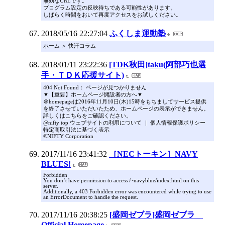
無効なURLです。
プログラム設定の反映待ちである可能性があります。
しばらく時間をおいて再度アクセスをお試しください。
2018/05/16 22:27:04
ふくしま運動塾
ホーム ＞ 快汗コラム
2018/01/11 23:22:36
[TDK秋田]taku(阿部巧也選
手・ＴＤＫ応援サイト)
404 Not Found： ページが見つかりません
▼【重要】ホームページ開設者の方へ▼
＠homepageは2016年11月10日(木)15時をもちましてサービス提供
を終了させていただいたため、ホームページの表示ができません。
詳しくはこちらをご確認ください。
@nifty top ウェブサイトの利用について ｜ 個人情報保護ポリシー
特定商取引法に基づく表示
©NIFTY Corporation
2017/11/16 23:41:32
［NECトーキン］NAVY
BLUES!
Forbidden
You don’t have permission to access /~navyblue/index.html on this
server.
Additionally, a 403 Forbidden error was encountered while trying to use
an ErrorDocument to handle the request.
2017/11/16 20:38:25
[盛岡ゼブラ]盛岡ゼブラ
Official Homepage