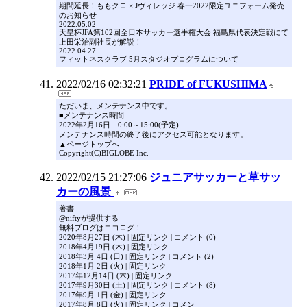
期間延長！ももクロ × Jヴィレッジ 春一2022限定ユニフォーム発売
のお知らせ
2022.05.02
天皇杯JFA第102回全日本サッカー選手権大会 福島県代表決定戦にて
上田栄治副社長が解説！
2022.04.27
フィットネスクラブ 5月スタジオプログラムについて
2022/02/16 02:32:21
PRIDE of FUKUSHIMA
ただいま、メンテナンス中です。
■メンテナンス時間
2022年2月16日 0:00～15:00(予定)
メンテナンス時間の終了後にアクセス可能となります。
▲ページトップへ
Copyright(C)BIGLOBE Inc.
2022/02/15 21:27:06
ジュニアサッカーと草サッ
カーの風景
著書
@niftyが提供する
無料ブログはココログ！
2020年8月27日 (木) | 固定リンク | コメント (0)
2018年4月19日 (木) | 固定リンク
2018年3月 4日 (日) | 固定リンク | コメント (2)
2018年1月 2日 (火) | 固定リンク
2017年12月14日 (木) | 固定リンク
2017年9月30日 (土) | 固定リンク | コメント (8)
2017年9月 1日 (金) | 固定リンク
2017年8月 8日 (火) | 固定リンク | コメン