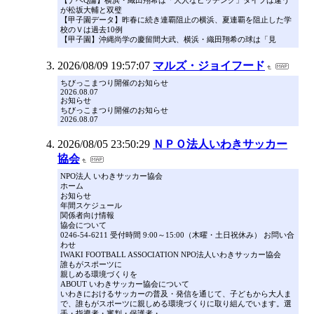
【ナベQ論】横浜・織田翔希は「大人なピッチング」タイプは違う
が松坂大輔と双璧
【甲子園データ】昨春に続き連覇阻止の横浜、夏連覇を阻止した学
校のＶは過去10例
【甲子園】沖縄尚学の慶留間大武、横浜・織田翔希の球は「見
2026/08/09 19:57:07
マルズ・ジョイフード
ちびっこまつり開催のお知らせ
2026.08.07
お知らせ
ちびっこまつり開催のお知らせ
2026.08.07
2026/08/05 23:50:29
ＮＰＯ法人いわきサッカー
協会
NPO法人 いわきサッカー協会
ホーム
お知らせ
年間スケジュール
関係者向け情報
協会について
0246-54-6211 受付時間 9:00～15:00（木曜・土日祝休み） お問い合
わせ
IWAKI FOOTBALL ASSOCIATION NPO法人いわきサッカー協会
誰もがスポーツに
親しめる環境づくりを
ABOUT いわきサッカー協会について
いわきにおけるサッカーの普及・発信を通じて、子どもから大人ま
で、誰もがスポーツに親しめる環境づくりに取り組んでいます。選
手・指導者・審判・保護者・