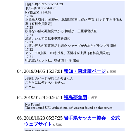
日経平均20,972.71-151.29
ドル円108.33-34-0.23
NY原油51.91-0.02
17:26
上海株大引け 小幅続伸、北朝鮮関連に買い 売買は4カ月半ぶり低水
準［有料会員限定］
17:25
頭部ない猫の死骸見つかる 切断か、三重県警捜査
17:24
滴滴、シェア自転車事業を強化
17:23
お笑い芸人が家電製品を紹介 シャープが吉本とグランプリ開催
17:22
アジア300指数・16時 反発、香港株が上昇［有料会員限定］
17:21
印航空ジェット社、株価3割下落 破産
2019/04/05 15:37:01
報知・東北版ページ
お探しのページが見つかりません
こちらには何もありません。
ホーム
2019/01/29 20:56:11
福島夢集団
Not Found
The requested URL /fukushima_sc/ was not found on this server.
2018/10/23 05:37:25
岩手県サッカー協会 公式
ウェブサイト