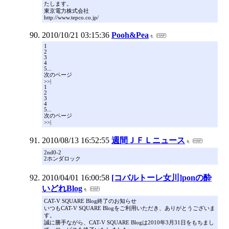
たします。
東京電力株式会社
http://www.tepco.co.jp/
2010/10/21 03:15:36
Pooh&Pea
1
2
3
4
5...
次のページ
>>|
1
2
3
4
5...
次のページ
>>|
2010/08/13 16:52:55
週間ＪＦＬニュース
2nd0-2
2ホンダロック
2010/04/01 16:00:58
[コバルトーレ女川]ponの酔
いどれBlog
CAT-V SQUARE Blog終了のお知らせ
いつもCAT-V SQUARE Blogをご利用いただき、ありがとうございま
す。
誠に勝手ながら、CAT-V SQUARE Blogは2010年3月31日をもちまし