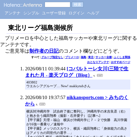
アンテナ
シンプル
ユーザー登録
ログイン
ヘルプ
東北リーグ福島測候所
プリメーロを中心とした福島サッカーや東北リーグに関する
アンテナです。
ご意見等は
制作者の日記
のコメント欄などにどうぞ。
すべて
|
グループ指定なし
|
プリメーロ
|
福島
|
東北
|
サッカー全般
|
ふくしま関係
おとなりアンテナ
|
おすすめページ
2026/08/11 01:39:44
[コバルトーレ女川]三陸で生
まれた月 - 楽天ブログ（Blog）
403802
ウエルシアグループ… New! makkytubさん
2026/08/10 19:37:57
nikkansports.com > みちのく
から
横浜対沖縄尚学 試合終了後に整列し、沖縄尚学の末吉良丞（右）
と抱き合う織田翔希（撮影・石井愛子） [記事へ]
【甲子園】天理－福山 横浜が沖縄尚学に７－２で快勝 高川学園
が16強一番乗り／速報中
【甲子園】メッツのスカウト、横浜・織田翔希に「身体能力の高さ
はアメリカの同世代の選手…」