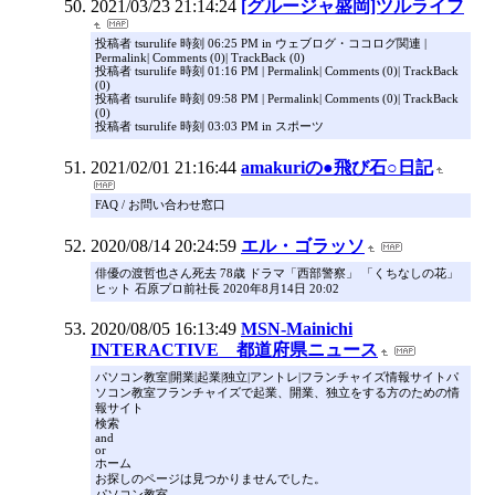
2021/03/23 21:14:24
[グルージャ盛岡]ツルライフ
投稿者 tsurulife 時刻 06:25 PM in ウェブログ・ココログ関連 |
Permalink| Comments (0)| TrackBack (0)
投稿者 tsurulife 時刻 01:16 PM | Permalink| Comments (0)| TrackBack
(0)
投稿者 tsurulife 時刻 09:58 PM | Permalink| Comments (0)| TrackBack
(0)
投稿者 tsurulife 時刻 03:03 PM in スポーツ
2021/02/01 21:16:44
amakuriの●飛び石○日記
FAQ / お問い合わせ窓口
2020/08/14 20:24:59
エル・ゴラッソ
俳優の渡哲也さん死去 78歳 ドラマ「西部警察」 「くちなしの花」
ヒット 石原プロ前社長 2020年8月14日 20:02
2020/08/05 16:13:49
MSN-Mainichi
INTERACTIVE 都道府県ニュース
パソコン教室|開業|起業|独立|アントレ|フランチャイズ情報サイトパ
ソコン教室フランチャイズで起業、開業、独立をする方のための情
報サイト
検索
and
or
ホーム
お探しのページは見つかりませんでした。
パソコン教室