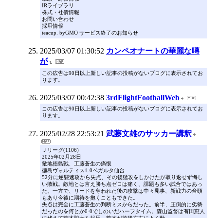
IRライブラリ
株式・社債情報
お問い合わせ
採用情報
teacup. byGMO サービス終了のお知らせ
2025/03/07 01:30:52
カンペオナートの華麗な噂
が
この広告は90日以上新しい記事の投稿がないブログに表示されてお
ります。
2025/03/07 00:42:38
3rdFlightFootballWeb
この広告は90日以上新しい記事の投稿がないブログに表示されてお
ります。
2025/02/28 22:53:21
武藤文雄のサッカー講釈
Ｊリーグ(1106)
2025年02月28日
敵地徳島戦、工藤蒼生の痛恨
徳島ヴォルティス1-0ベガルタ仙台
52分に逆襲速攻から失点、その後猛攻をしかけたが取り返せず悔し
い敗戦。敵地とは言え勝ち点ゼロは痛く、課題も多い試合ではあっ
た。一方で、リードを奪われた後の攻撃は中々見事、新戦力の台頭
もあり今後に期待を抱くこともできた。
失点は完全に工藤蒼生の判断ミスからだった。前半、圧倒的に劣勢
だったのを何とか0-0でしのいだハーフタイム。森山監督は有田恵人