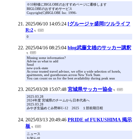
※10秒後にBIGLOBEのおすすめページに遷移します
BIGLOBEのおすすめサービス
Copyright(C)BIGLOBE Inc. 1996-
2025/06/10 14:05:24
[グルージャ盛岡]ツルライフ
R:2
0
2025/04/16 08:25:04
blog武藤文雄のサッカー講釈
Missing some information?
Advise us what to add
Send
new-york-state
As your trusted travel advisor, we offer a wide selection of hotels,
apartments, and guesthouses across New York State.
You can count on us for the best availability during peak seas
2025/03/28 15:07:48
宮城県サッカー協会
2025.03.28
2024年度 宮城県のチームから日本代表へ
2025.03.28
みやぎ生協めぐみ野杯U-12 2025 １部前期日程
2025/03/13 20:49:46
PRIDE of FUKUSHIMA 掲示
板
ニュース
お知らせ