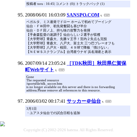
投稿者 toru : 16:45| コメント (0)| トラックバック (1)
2008/06/01 16:03:09
SANSPO.COM
ベガルタ、ミス連発でドロー ホームで初めてブーイング
仙台・ＦＷ田中、初先発奮闘も喜び半分
仙台・ＤＦ田ノ上、持ち味の攻撃力を発揮
【手倉森監督の迷調子】仙台らしい２選手が収穫
【大学野球】青森大、先勝Ｖ王手！宮内２失点も完投
【大学野球】青森大、八戸大、富士大 三つ巴プレーオフも
【大学野球】八戸大・桜田、４９球で降板「情けない」
【ＮＥＷＳスクランブル】台湾産ウナギ 浜名湖産と表示
2007/09/14 23:05:24
［TDK秋田］秋田県仁賀保
町Webサイト
Gone
The requested resource
/sportsfile/tdk_soccer.htm
is no longer available on this server and there is no forwarding
address.Please remove all references to this resource.
2006/03/02 00:17:41
サッカー＠仙台
3月1日
・ユアスタ仙台での試合日程を追加
Copyright (C) 2002-2026 hatena. All Rights Reserved.