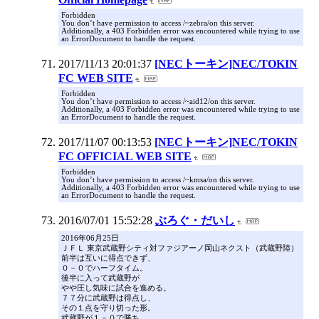
Forbidden
You don’t have permission to access /~zebra/on this server.
Additionally, a 403 Forbidden error was encountered while trying to use
an ErrorDocument to handle the request.
2017/11/13 20:01:37
[NECトーキン]NEC/TOKIN
FC WEB SITE
Forbidden
You don’t have permission to access /~aid12/on this server.
Additionally, a 403 Forbidden error was encountered while trying to use
an ErrorDocument to handle the request.
2017/11/07 00:13:53
[NECトーキン]NEC/TOKIN
FC OFFICIAL WEB SITE
Forbidden
You don’t have permission to access /~kmsa/on this server.
Additionally, a 403 Forbidden error was encountered while trying to use
an ErrorDocument to handle the request.
2016/07/01 15:52:28
ぶろぐ・だいし
2016年06月25日
ＪＦＬ 東京武蔵野シティ対ファジアーノ岡山ネクスト（武蔵野陸）
前半は互いに得点できず、
０－０でハーフタイム。
後半に入って武蔵野が
やや圧し気味に試合を進める。
７７分に武蔵野は得点し、
その１点を守り切った形。
武蔵野が１－０で勝ち。