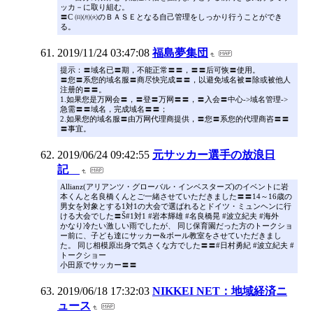
ッカ－に取り組む。
〓C ㈰㈪㈫のＢＡＳＥとなる自己管理をしっかり行うことができ
る。
2019/11/24 03:47:08
福島夢集団
提示：〓域名已〓期，不能正常〓〓，〓〓后可恢〓使用。
〓您〓系您的域名服〓商尽快完成〓〓，以避免域名被〓除或被他人
注册的〓〓。
1.如果您是万网会〓，〓登〓万网〓〓，〓入会〓中心->域名管理->
急需〓〓域名，完成域名〓〓；
2.如果您的域名服〓由万网代理商提供，〓您〓系您的代理商咨〓〓
〓事宜。
2019/06/24 09:42:55
元サッカー選手の放浪日
記
Allianz(アリアンツ・グローバル・インベスターズ)のイベントに岩
本くんと名良橋くんとご一緒させていただきました〓〓14～16歳の
男女を対象とする1対1の大会で選ばれるとドイツ・ミュンヘンに行
ける大会でした〓Š#1対1 #岩本輝雄 #名良橋晃 #波立紀夫 #海外
かなり冷たい激しい雨でしたが、 同じ保育園だった方のトークショ
ー前に、子ども達にサッカー&ボール教室をさせていただきまし
た。 同じ相模原出身で気さくな方でした〓〓#日村勇紀 #波立紀夫 #
トークショー
小田原でサッカー〓〓
2019/06/18 17:32:03
NIKKEI NET：地域経済ニ
ュース