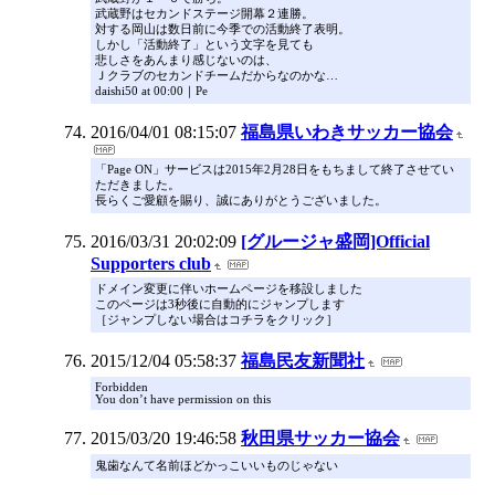
武蔵野はセカンドステージ開幕２連勝。
対する岡山は数日前に今季での活動終了表明。
しかし「活動終了」という文字を見ても
悲しさをあんまり感じないのは、
Ｊクラブのセカンドチームだからなのかな…
daishi50 at 00:00｜Pe
2016/04/01 08:15:07
福島県いわきサッカー協会
「Page ON」サービスは2015年2月28日をもちまして終了させてい
ただきました。
長らくご愛顧を賜り、誠にありがとうございました。
2016/03/31 20:02:09
[グルージャ盛岡]Official
Supporters club
ドメイン変更に伴いホームページを移設しました
このページは3秒後に自動的にジャンプします
［ジャンプしない場合はコチラをクリック］
2015/12/04 05:58:37
福島民友新聞社
Forbidden
You don’t have permission on this
2015/03/20 19:46:58
秋田県サッカー協会
鬼歯なんて名前ほどかっこいいものじゃない