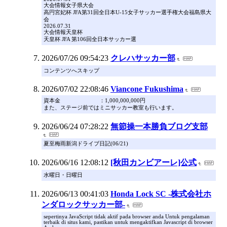
大会情報女子県大会
高円宮妃杯 JFA第31回全日本U-15女子サッカー選手権大会福島県大
会
2026.07.31
大会情報天皇杯
天皇杯 JFA 第106回全日本サッカー選
2026/07/26 09:54:23
クレハサッカー部
コンテンツへスキップ
2026/07/02 22:08:46
Viancone Fukushima
資本金 ：1,000,000,000円
また、ステージ前ではミニサッカー教室も行います。
2026/06/24 07:28:22
無節操一本勝負ブログ支部
夏至梅雨新潟ドライブ日記(06/21)
2026/06/16 12:08:12
[秋田カンビアーレ]公式
水曜日・日曜日
2026/06/13 00:41:03
Honda Lock SC -株式会社ホ
ンダロックサッカー部-
sepertinya JavaScript tidak aktif pada browser anda Untuk pengalaman
terbaik di situs kami, pastikan untuk mengaktifkan Javascript di browser