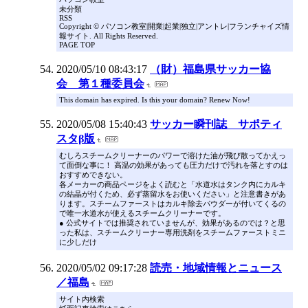
未分類
RSS
Copyright © パソコン教室|開業|起業|独立|アントレ|フランチャイズ情
報サイト. All Rights Reserved.
PAGE TOP
2020/05/10 08:43:17
（財）福島県サッカー協
会 第１種委員会
This domain has expired. Is this your domain? Renew Now!
2020/05/08 15:40:43
サッカー瞬刊誌 サポティ
スタβ版
むしろスチームクリーナーのパワーで溶けた油が飛び散ってかえっ
て面倒な事に！ 高温の効果があっても圧力だけで汚れを落とすのは
おすすめできない。
各メーカーの商品ページをよく読むと「水道水はタンク内にカルキ
の結晶が付くため、必ず蒸留水をお使いください」と注意書きがあ
ります。スチームファーストはカルキ除去パウダーが付いてくるの
で唯一水道水が使えるスチームクリーナーです。
● 公式サイトでは推奨されていませんが、効果があるのでは？と思
った私は、スチームクリーナー専用洗剤をスチームファーストミニ
に少しだけ
2020/05/02 09:17:28
読売・地域情報とニュース
／福島
サイト内検索