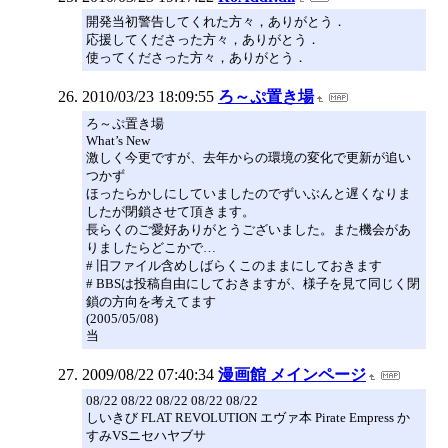
開発当初警告してくれた方々，ありがとう．
応援してくださった方々，ありがとう．
使ってくださった方々，ありがとう．
2010/03/23 18:09:55
ろ～ぷ置き場
ろ～ぷ置き場
What’s New
激しく今更ですが、去年からの環境の変化で更新が追い
つかず
ほったらかしにしていましたのでずいぶんと遅くなりま
したが閉鎖させて頂きます。
長らくのご愛好ありがとうございました。また機会があ
りましたらどこかで…
# 旧ファイル含めしばらくこのままにしておきます
# BBSは投稿自由にしておきますが、様子を見て同じく閉
鎖の方向を考えてます
(2005/05/08)
当
2009/08/22 07:40:34
漫画館 メインページ
08/22 08/22 08/22 08/22 08/22
しいきび FLAT REVOLUTION エヴァ本 Pirate Empress か
すみVSニセハヤブサ