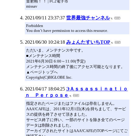
並射精！ ！ | FC2電子市
missav
2021/09/11 23:37:37
世界最強チャンネル
Forbidden
You don’t have permission to access this resource.
2021/06/30 10:24:18
みょんたすいちTOP
ただいま、メンテナンス中です。
■メンテナンス時間
2021年6月30日 6:00～11:00(予定)
メンテナンス時間の終了後にアクセス可能となります。
▲ページトップへ
Copyright(C)BIGLOBE Inc.
2021/04/17 18:04:25
ЭＡｓｓａｓｓｉｎａｔｉｏ
ｎ Ｐｅｒｐｏｓｅ
指定されたページまたはファイルは存在しません。
AAA!CAFEは、2011年12月1日(木)を持ちまして、サービ
スの提供を終了させて頂きました。
サービス終了に伴い、一部のサイトを除き全てのページ
データは削除されました。
アーカイブされたサイトはAAA!CAFEのTOPページにてご