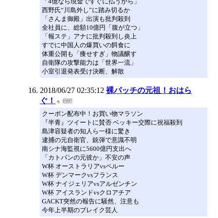
「4億なら現金ですぐに払うから」
西野氏“川島外し”に踏み切るか
「さんま御殿」出演も批判殺到
全社員に、総額10億円「腹が立つ」
「報ステ」アナに批判殺到し炎上
すでに中国人の爆買いの餌食に
体重公開も「痩せすぎ」物議醸す
自衛隊の攻撃能力は「世界一流」
小室引退発表受け決断、解散
2018/06/27 02:35:12
裸パッチの元祖！おはら
ぐ！
クーポン配布中！お買い物マラソン
『半青』ツイートに賛否 ベッキー交際に祝福殺到
島津容疑者の知人ら一様に驚き
逮捕の元自衛官、銃弾で意識不明
南シナ海監視に5600億円支出へ
「カトパンの元彼か」不安の声
W杯 オーストラリアvsペルー
W杯 デンマークvsフランス
W杯 ナイジェリアvsアルゼンチン
W杯 アイスランドvsクロアチア
GACKT突然の報告に騒然、注意も
今年上半期のブレイク芸人