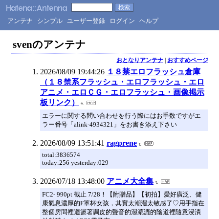
アンテナ
シンプル
ユーザー登録
ログイン
ヘルプ
svenのアンテナ
おとなりアンテナ
|
おすすめページ
2026/08/09 19:44:26
１８禁エロフラッシュ倉庫
（１８禁系フラッシュ・エロフラッシュ・エロ
アニメ・エロＣＧ・エロフラッシュ・画像掲示
板リンク）
エラーに関する問い合わせを行う際にはお手数ですがエ
ラー番号「alink-4934321」をお書き添え下さい
2026/08/09 13:51:41
ragprene
total:3836574
today:256 yesterday:029
2026/07/18 13:48:00
アニメ大全集
FC2- 990pt 截止 7/28！【附贈品】【初拍】愛好廣泛、健
康氣息濃厚的F罩杯女孩，其實太潮濕太敏感了♡用手指在
整個房間裡迴盪著調皮的聲音的濕漉漉的陰道裡隨意浸漬