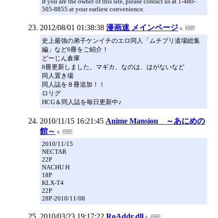
If you are the owner of this site, please contact us at 1-480-
505-8855 at your earliest convenience.
2012/08/01 01:38:38
漫画速 メインページ
史上最強の弟子ケンイチのエロ同人「ムチプリ道場総集
編」など6冊をご紹介！
どーじん倉庫
8冊更新しました。マギカ、なのは、はがないなど
同人置き場
同人誌を８冊追加！！
ロリグ
HCG＆同人誌を毎日更新中♪
2010/11/15 16:21:45
Anime Mansion ～あにめの
館～
2010/11/15
NECTAR
22P
NACHU H
18P
KLX-T4
22P
28P-2010/11/08
2010/03/23 19:17:22
RoAddr.dll