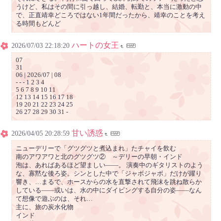
うけど、私はその間に引っ越し、結婚、転勤と、本当に激動の中
で、正直靖幸どころではない1年間だったから、靖幸のことを考え
る時間もどんど
ハートの女王
2026/07/03 22:18:20
07
31
06 | 2026/07 | 08
- - - 1 2 3 4
5 6 7 8 9 10 11
12 13 14 15 16 17 18
19 20 21 22 23 24 25
26 27 28 29 30 31 -
甘い誘惑
2026/04/05 20:28:59
ニューデリーで「グツグツと煮込まれ」たチャイを飲む
南のアワアワと北のグツグツ② ～デリーの早朝・インド
泡は、あればあるほど望ましい――。 演奏中のギタリストのよう
な、寡黙な後ろ姿。シンとした中で「ジャボジャボ」だけが躍り
響き、…まるで、ホースからの水を直撃されて飛沫を跳ね散らか
している――或いは、水の中にダイビングする自分の姿—―なん
て想像で遊ぶのは、それ…
主に、旅の炭水化物
インド