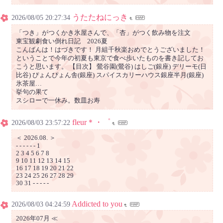
うたたねにっき
2026/08/05 20:27:34
「つき」がつくかき氷屋さんで、「杏」がつく飲み物を注文
東宝観劇食い倒れ日記 2026夏
こんばんは！はづきです！ 月組千秋楽おめでとうございました！
ということで今年の初夏も東京で食べ歩いたものを書き記してお
こうと思います。 【目次】 鶯谷園(鶯谷) はしご(銀座) デリーモ(日
比谷) ぴょんぴょん舎(銀座) スパイスカリーハウス銀座半月(銀座)
氷茶屋…
挙句の果て
スシローで一休み。数皿お寿
fleur＊・゜
2026/08/03 23:57:22
＜ 2026.08. ＞
- - - - - - 1
2 3 4 5 6 7 8
9 10 11 12 13 14 15
16 17 18 19 20 21 22
23 24 25 26 27 28 29
30 31 - - - - -
Addicted to you
2026/08/03 04:24:59
2026年07月 ≪