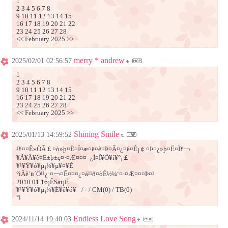
1
2 3 4 5 6 7 8
9 10 11 12 13 14 15
16 17 18 19 20 21 22
23 24 25 26 27 28
<< February 2025 >>
merry * andrew
2025/02/01 02:56:57
1
2 3 4 5 6 7 8
9 10 11 12 13 14 15
16 17 18 19 20 21 22
23 24 25 26 27 28
<< February 2025 >>
Shining Smile
2025/01/13 14:59:52
¹¥¤­¤Ê»ÒÃ￡¤ò»þ¤Ë¤Ï¤æ¤ë¤ê¤Þ¤Ã¤¿¤ê¤È¡￠¤Þ¤¿»þ¤Ë¤Ï¥￢
¥Ã¥Ä¥ê¤È±þ±ç¤·¤Æ¤¤¤¯¿Í¤Î¥Ö¥í¥°¡￡
¥¹¥Ý¥ó¥µ¡¼¥µ¥¤¥È
°ìÄê´ü´Ö¹¹¿·¤￢¤Ê¤¤¤¿¤á¹­¹ð¤òÉ½¼¨¤·¤Æ¤¤¤Þ¤¹
2010.01.16¡ÊSat¡Ë
¥¹¥Ý¥ó¥µ¡¼¥É¥ê¥ó¥¯ / - / CM(0) / TB(0)
°ì
Endless Love Song
2024/11/14 19:40:03