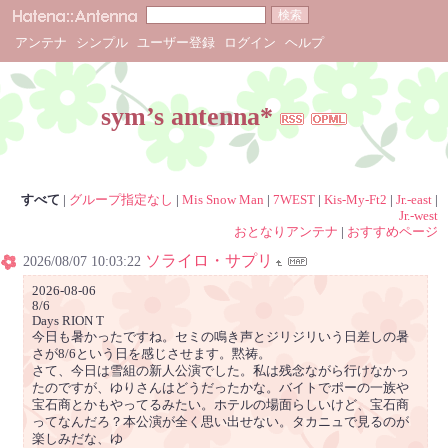
アンテナ
シンプル
ユーザー登録
ログイン
ヘルプ
sym’s antenna*
すべて
|
グループ指定なし
|
Mis Snow Man
|
7WEST
|
Kis-My-Ft2
|
Jr.-east
|
Jr.-west
おとなりアンテナ
|
おすすめページ
ソライロ・サプリ
2026/08/07 10:03:22
2026-08-06
8/6
Days RION T
今日も暑かったですね。セミの鳴き声とジリジリいう日差しの暑
さが8/6という日を感じさせます。黙祷。
さて、今日は雪組の新人公演でした。私は残念ながら行けなかっ
たのですが、ゆりさんはどうだったかな。バイトでポーの一族や
宝石商とかもやってるみたい。ホテルの場面らしいけど、宝石商
ってなんだろ？本公演が全く思い出せない。タカニュで見るのが
楽しみだな、ゆ