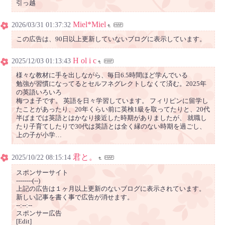
引っ越
Miel*Miel
2026/03/31 01:37:32
この広告は、90日以上更新していないブログに表示しています。
H ol i c
2025/12/03 01:13:43
様々な教材に手を出しながら、毎日6.5時間ほど学んでいる
勉強が習慣になってるとセルフネグレクトしなくて済む。2025年
の英語いろいろ
梅つま子です。 英語を日々学習しています。 フィリピンに留学し
たことがあったり、20年くらい前に英検1級を取ってたりと、20代
半ばまでは英語とはかなり接近した時期がありましたが、 就職し
たり子育てしたりで30代は英語とは全く縁のない時期を過ごし、
上の子が小学…
君と。
2025/10/22 08:15:14
スポンサーサイト
--------(--)
上記の広告は１ヶ月以上更新のないブログに表示されています。
新しい記事を書く事で広告が消せます。
--:--:--
スポンサー広告
[Edit]