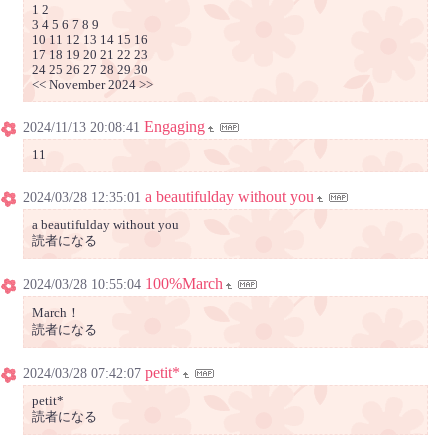
1 2
3 4 5 6 7 8 9
10 11 12 13 14 15 16
17 18 19 20 21 22 23
24 25 26 27 28 29 30
<< November 2024 >>
Engaging
2024/11/13 20:08:41
11
a beautifulday without you
2024/03/28 12:35:01
a beautifulday without you
読者になる
100%March
2024/03/28 10:55:04
March！
読者になる
petit*
2024/03/28 07:42:07
petit*
読者になる