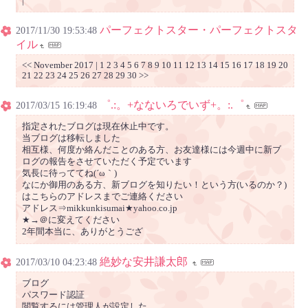
|
パーフェクトスター・パーフェクトスタ
2017/11/30 19:53:48
イル
<< November 2017 | 1 2 3 4 5 6 7 8 9 10 11 12 13 14 15 16 17 18 19 20
21 22 23 24 25 26 27 28 29 30 >>
゜.:。+なないろでいず+。:.゜
2017/03/15 16:19:48
指定されたブログは現在休止中です。
当ブログは移転しました
相互様、何度か絡んだことのある方、お友達様には今週中に新ブ
ログの報告をさせていただく予定でいます
気長に待っててね(´ω｀)
なにか御用のある方、新ブログを知りたい！という方(いるのか？)
はこちらのアドレスまでご連絡ください
アドレス⇒mikkunkisumai★yahoo.co.jp
★→＠に変えてください
2年間本当に、ありがとうござ
絶妙な安井謙太郎
2017/03/10 04:23:48
ブログ
パスワード認証
閲覧するには管理人が設定した