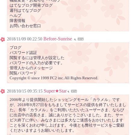
機能変更・お知らせ・ヘルプ
はてなブログ開発ブログ
週刊はてなブログ
ヘルプ
障害情報
お問い合わせ窓口
Before-Sunrise
2018/11/09 00:22:50
ブログ
パスワード認証
閲覧するには管理人が設定した
パスワードの入力が必要です。
管理人からのメッセージ
閲覧パスワード
Copyright © since 1999 FC2 inc. All Rights Reserved.
Super★Star
2018/10/15 09:35:15
2006年より提供開始したショッピングモール「カラメル」です
が、2018年9月27日をもちましてサービスの提供を終了いたしまし
た。 長年「カラメル」をご利用いただいたユーザーさま、ならび
に出店中の店長さま、誠にありがとうございました。また、サー
ビス終了に伴い、みなさまには多大なご迷惑をおかけいたします
ことを深くおわび申し上げます。 今後とも弊社サービスをご愛顧
くださいますようお願いいたします。