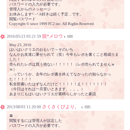
パスワードの入力が必要です。
管理人からのメッセージ
お休みします^ - ^ Jr好きは続く予定…です。
閲覧パスワード
Copyright © since 1999 FC2 inc. All Rights Reserved.
脱*メロウ
2016/05/23 03:21:59
May 23, 2016
はいはいクリエのおもいで～そのいち
なんかお友達に乗せられて（笑）今年もレポを書くこと相成りま
した！
売られたレポは買う他ない！！！！！（レポ売られてませんｗ
ｗ）
…っていうか、去年のレポ書き終えてなかったの知らなかっ
た！！！！！
私全部書いたはずなんだけど！！！！！え！！！！！！！
（今日はそれは一旦置いときます。。。。）
あまりにもはいはいクリエが素晴らしかったと豪語
さくさくびより。
2013/08/03 11:20:00
〓
閲覧するには管理人が設定した
パスワードの入力が必要です。