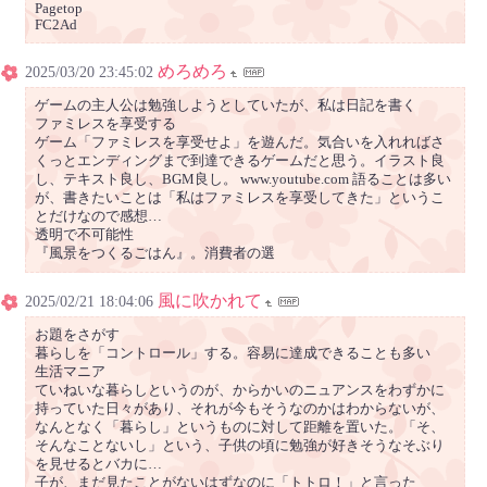
Pagetop
FC2Ad
めろめろ
2025/03/20 23:45:02
ゲームの主人公は勉強しようとしていたが、私は日記を書く
ファミレスを享受する
ゲーム「ファミレスを享受せよ」を遊んだ。気合いを入れればさ
くっとエンディングまで到達できるゲームだと思う。イラスト良
し、テキスト良し、BGM良し。 www.youtube.com 語ることは多い
が、書きたいことは「私はファミレスを享受してきた」というこ
とだけなので感想…
透明で不可能性
『風景をつくるごはん』。消費者の選
風に吹かれて
2025/02/21 18:04:06
お題をさがす
暮らしを「コントロール」する。容易に達成できることも多い
生活マニア
ていねいな暮らしというのが、からかいのニュアンスをわずかに
持っていた日々があり、それが今もそうなのかはわからないが、
なんとなく「暮らし」というものに対して距離を置いた。「そ、
そんなことないし」という、子供の頃に勉強が好きそうなそぶり
を見せるとバカに…
子が、まだ見たことがないはずなのに「トトロ！」と言った