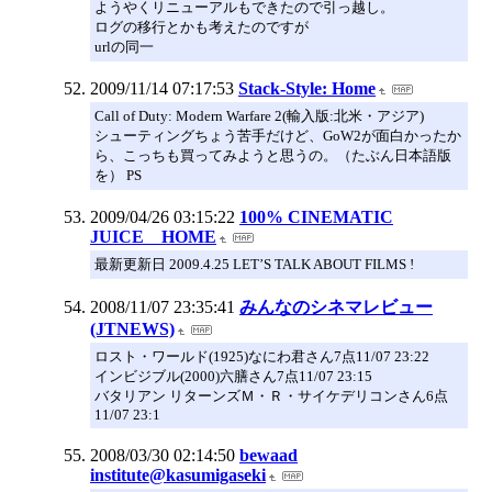
ようやくリニューアルもできたので引っ越し。
ログの移行とかも考えたのですが
urlの同一
2009/11/14 07:17:53
Stack-Style: Home
Call of Duty: Modern Warfare 2(輸入版:北米・アジア)
シューティングちょう苦手だけど、GoW2が面白かったか
ら、こっちも買ってみようと思うの。（たぶん日本語版
を） PS
2009/04/26 03:15:22
100% CINEMATIC
JUICE HOME
最新更新日 2009.4.25 LET’S TALK ABOUT FILMS !
2008/11/07 23:35:41
みんなのシネマレビュー
(JTNEWS)
ロスト・ワールド(1925)なにわ君さん7点11/07 23:22
インビジブル(2000)六膳さん7点11/07 23:15
バタリアン リターンズＭ・Ｒ・サイケデリコンさん6点
11/07 23:1
2008/03/30 02:14:50
bewaad
institute@kasumigaseki