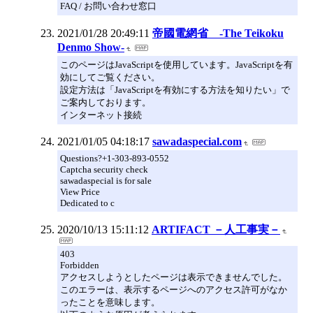
FAQ / お問い合わせ窓口
2021/01/28 20:49:11
帝國電網省 -The Teikoku
Denmo Show-
このページはJavaScriptを使用しています。JavaScriptを有
効にしてご覧ください。
設定方法は「JavaScriptを有効にする方法を知りたい」で
ご案内しております。
インターネット接続
2021/01/05 04:18:17
sawadaspecial.com
Questions?+1-303-893-0552
Captcha security check
sawadaspecial is for sale
View Price
Dedicated to c
2020/10/13 15:11:12
ARTIFACT －人工事実－
403
Forbidden
アクセスしようとしたページは表示できませんでした。
このエラーは、表示するページへのアクセス許可がなか
ったことを意味します。