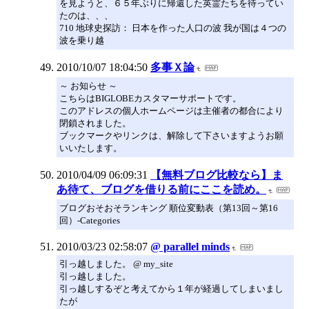
を見ようと、６５年ぶりに帰還した英霊たちを待ってい
たのは、、、
710 地球史探訪： 日本を作った人口の波 我が国は４つの
波を乗り越
2010/10/07 18:04:50
多事Ｘ論
～ お知らせ ～
こちらはBIGLOBEカスタマーサポートです。
このアドレスの個人ホームページは主催者の都合により
閉鎖されました。
ブックマークやリンクは、解除して下さいますようお願
いいたします。
2010/04/09 06:09:31
【無料ブログ比較なら】ま
あ待て、ブログを借りる前にここを読め。
ブログおそおそランキング 順位変動表（第13回～第16
回）-Categories
2010/03/23 02:58:07
@ parallel minds
引っ越しました。 @ my_site
引っ越しました。
引っ越しするぞと考えてから１年が経過してしまいまし
たが