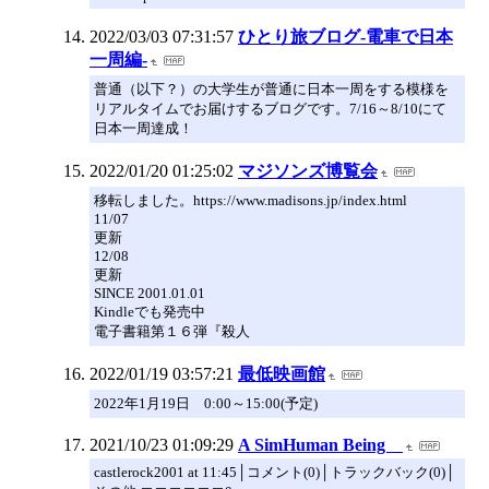
2022/03/03 07:31:57
ひとり旅ブログ-電車で日本
一周編-
普通（以下？）の大学生が普通に日本一周をする模様を
リアルタイムでお届けするブログです。7/16～8/10にて
日本一周達成！
2022/01/20 01:25:02
マジソンズ博覧会
移転しました。https://www.madisons.jp/index.html
11/07
更新
12/08
更新
SINCE 2001.01.01
Kindleでも発売中
電子書籍第１６弾『殺人
2022/01/19 03:57:21
最低映画館
2022年1月19日 0:00～15:00(予定)
2021/10/23 01:09:29
A SimHuman Being
castlerock2001 at 11:45│コメント(0)│トラックバック(0)│