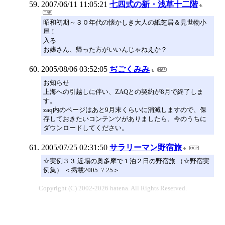
2007/06/11 11:05:21
七四式の新・浅草十二階
昭和初期～３０年代の懐かしき大人の紙芝居＆見世物小
屋！
入る
お嬢さん、帰った方がいいんじゃねえか？
2005/08/06 03:52:05
ぢごくみみ
お知らせ
上海への引越しに伴い、ZAQとの契約が8月で終了しま
す。
zaq内のページはあと9月末くらいに消滅しますので、保
存しておきたいコンテンツがありましたら、今のうちに
ダウンロードしてください。
2005/07/25 02:31:50
サラリーマン野宿旅
☆実例３３ 近場の奥多摩で１泊２日の野宿旅 （☆野宿実
例集） ＜掲載2005. 7.25＞
Copyright (C) 2002-2026 hatena. All Rights Reserved.