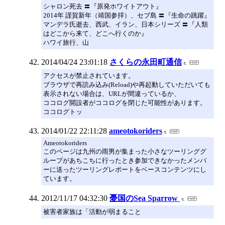
シャロン死去 〓『原発ホワイトアウト』
2014年 謹賀新年（靖国参拝）、セブ島 〓『生命の跳躍』
マンデラ氏逝去、西武、イラン、日本シリーズ 〓『人類
はどこから来て、どこへ行くのか』
ハワイ旅行、山
2014/04/24 23:01:18
さくらの永田町通信
アクセスが禁止されています。
ブラウザで再読み込み(Reload)や再起動していただいても
表示されない場合は、URLが間違っているか、
ココログ開設者がココログを閉じた可能性があります。
ココログトッ
2014/01/22 22:11:28
ameotokoriders
Ameotokoriders
このページは九州の雨男が集まった小さなツーリンググ
ループがあちこちに行ったとき参加できなかったメンバ
ーに送ったツーリングレポートをベースコンテンツにし
ています。
2012/11/17 04:32:30
憂国のSea Sparrow
被害者家族は「活動が弱まること