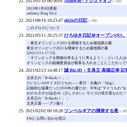
2023/01/10 06:56:01
AssistOn / アシストオン
2023年1月9日更新
orbitkey Ring Ver.2
2021/08/16 16:23:47
shi3zの日記
このブログについて
2021/05/11 20:25:37
ひろゆき日記＠オープンSNS。
・東京オリンピック2021を開催するため最低限の案
東京オリンピック2021を開催するため最低限の案
[2021/5/11 17:55]
「オリンピックを開催出来るように考えよう！」という人は
オリンピックの組織委員会が観客を入れることにこだわって
2021/02/23 14:48:17
誠 Biz.ID：文具王 高畑正幸 
文具王の「B-Hacks！」：
だいたいA4サイズのうちわ――香川・丸亀の「Ojigi」
記録的な猛暑だった2010年の夏だが、今年は“マイうちわ
わのカタチがほぼA4（少し小さい）サイズの長方形なのだ！（0
文具王の「B-Hacks！」：
文具王選――ブツ撮り
2021/02/02 00:18:28
ツンベルギアの揮発する夜
FAQ / お問い合わせ窓口