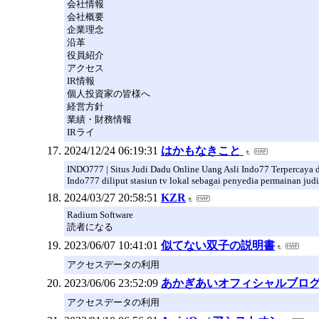
会社情報
会社概要
企業理念
沿革
役員紹介
アクセス
IR情報
個人投資家の皆様へ
経営方針
業績・財務情報
IRライ
2024/12/24 06:19:31
はかもなきこと
INDO777 | Situs Judi Dadu Online Uang Asli Indo77 Terpercaya d
Indo777 diliput stasiun tv lokal sebagai penyedia permainan ju
2024/03/27 20:58:51
KZR
Radium Software
読者になる
2023/06/07 10:41:01
似てない双子の説明書
アクセスデータの利用
2023/06/06 23:52:09
あかぎあいオフィシャルブログ「Heart
アクセスデータの利用