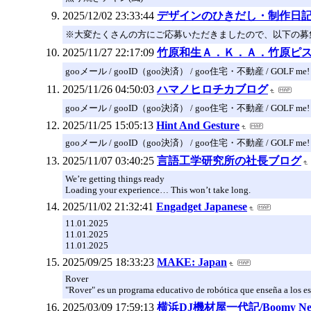
2025/12/02 23:33:44
デザインのひきだし・制作日
※大変たくさんの方にご応募いただきましたので、以下の募集
2025/11/27 22:17:09
竹原和生Ａ．Ｋ．Ａ．竹原ピ
gooメール / gooID（goo決済） / goo住宅・不動産 / GOLF me!
2025/11/26 04:50:03
ハマノヒロチカブログ
gooメール / gooID（goo決済） / goo住宅・不動産 / GOLF me!
2025/11/25 15:05:13
Hint And Gesture
gooメール / gooID（goo決済） / goo住宅・不動産 / GOLF me!
2025/11/07 03:40:25
言語工学研究所の社長ブログ
We’re getting things ready
Loading your experience… This won’t take long.
2025/11/02 21:32:41
Engadget Japanese
11.01.2025
11.01.2025
11.01.2025
2025/09/25 18:33:23
MAKE: Japan
Rover
"Rover" es un programa educativo de robótica que enseña a los est
2025/03/09 17:59:13
横浜DJ機材屋一代記/Boomy New