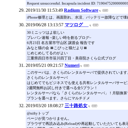
Request unsuccessful. Incapsula incident ID: 719047520000
2019/11/30 11:53:49
Radium Software
iPhone修理とは、画面割れ、水没、バッテリー故障などで
2019/06/28 13:13:57
マツログ
30ミニッツはよ欲しい
プレバン速報 ~楽しい時を創るブログ~
6月23日 名古屋市守山区 譲渡会 報告です
みなと猫の会 〓こぴっと猫だより〓
じめじめしてるのがよい
三重県四日市市笹川四丁目・美容院さくら公式ブログ
2019/05/21 09:21:57
Numeri
このサーバは、さくらのレンタルサーバで提供されています
さくらのレンタルサーバ
はじめてでもビジネスでも使える共有レンタルサーバサービ
2週間無料お試し付きで選べる全5プラン！
レンタルサーバなら「さくらのレンタルサーバ」！月額換算
プランを選べます。さらにマルチドメ
2019/03/20 18:08:27
三十路処女
@niftyトップ
ページが見つかりません。
ブラウザで再読み込み(Reload)や再起動していただいても