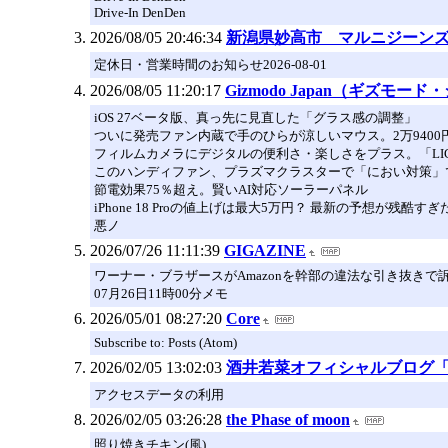
Drive-In DenDen
2026/08/05 20:46:34
新潟県妙高市 マルニジーンズ
定休日・営業時間のお知らせ2026-08-01
2026/08/05 11:20:17
Gizmodo Japan（ギズモ
iOS 27ベータ版、真っ先に見直した「グラス感の調整」
ついに発売ファン内蔵で手のひらが涼しいマウス。2万9400
フィルムカメラにデジタルの便利さ・楽しさをプラス。「LI
このハンディファン、プラズマクラスターで「におい対策」
節電効果75％超え。賢いAI対応ソーラーパネル
iPhone 18 Proの値上げは最大5万円？ 最新の予想が残酷すぎ
悪ノ
2026/07/26 11:11:39
GIGAZINE
ワーナー・ブラザースがAmazonを幹部の違法な引き抜きで
07月26日11時00分メモ
2026/05/01 08:27:20
Core
Subscribe to: Posts (Atom)
2026/02/05 13:02:03
酒井若菜オフィシャルブログ「ネオン
アクセスデータの利用
2026/02/05 03:26:28
the Phase of moon
照り焼きチキン(風)