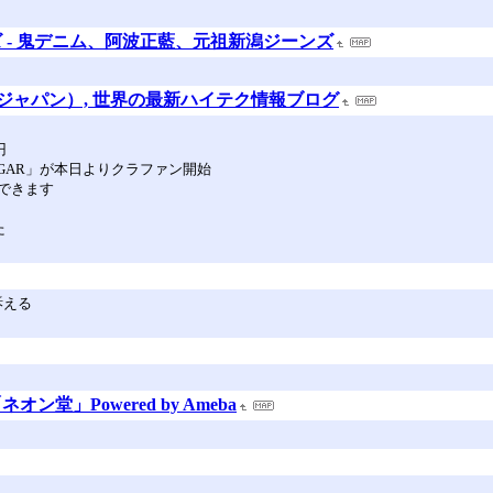
 - 鬼デニム、阿波正藍、元祖新潟ジーンズ
ード・ジャパン）, 世界の最新ハイテク情報ブログ
円
GAR」が本日よりクラファン開始
できます
た
訴える
堂」Powered by Ameba