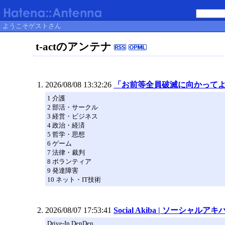
ようこそゲストさん
t-actのアンテナ
2026/08/08 13:32:26
「お前等全員破滅に向かって
1 介護
2 部活・サークル
3 経営・ビジネス
4 政治・経済
5 哲学・思想
6 ゲーム
7 法律・裁判
8 ボランティア
9 発達障害
10 ネット・IT技術
2026/08/07 17:53:41
Social Akiba | ソーシャルアキ
Drive-In DenDen