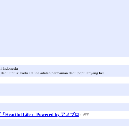
i Indonesia
di dadu untuk Dadu Online adalah permainan dadu populer yang ber
ful Life」 Powered by アメブロ