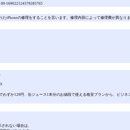
000109-169022124379285765
壊れたiPhoneの修理をすることを言います。修理内容によって修理費が異なり
。
ス
でわずか129円、缶ジュース1本分のお値段で使える格安プランから、ビジ
表示されない場合は、