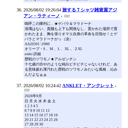
2026/08/02 19:26:04
旅するＴシャツ雑貨屋アジ
アン・ラティーノ
嗚呼この隊列に…★ゲバラ＆マラドーナ
清濁はない、貴賤も上下も関係なし、置かれた場所で置
かれたまま、胸を張りオマエ自身の革命を目指せ！とゲ
バラとマラドーナがッ（涙）
AA20301 \2980
オリーブ・S 、M 、L 、XL 、２XL
order 詳細
歴戦のツワモノ★アルゼンチン
十七歳の坊やのような純白ピチピチじゃないけれど、あ
る意味疲れ薄汚れた歴戦のツワモノみたいな風格…沁み
んだよなぁぁ
2026/08/02 10:24:42
ANKLET・アンクレット
2026年9月
日 月 火 水 木 金 土
1 2 3 4 5
6 7 8 9 10 11 12
13 14 15 16 17 18 19
20 21 22 23 24 25 26
27 28 29 30