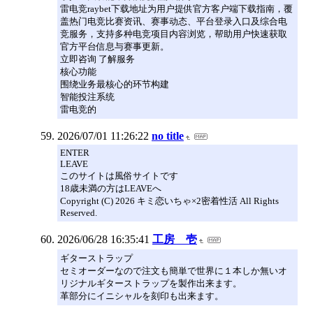
雷电竞raybet下载地址为用户提供官方客户端下载指南，覆
盖热门电竞比赛资讯、赛事动态、平台登录入口及综合电
竞服务，支持多种电竞项目内容浏览，帮助用户快速获取
官方平台信息与赛事更新。
立即咨询 了解服务
核心功能
围绕业务最核心的环节构建
智能投注系统
雷电竞的
2026/07/01 11:26:22
no title
ENTER
LEAVE
このサイトは風俗サイトです
18歳未満の方はLEAVEへ
Copyright (C) 2026 キミ恋いちゃ×2密着性活 All Rights
Reserved.
2026/06/28 16:35:41
工房 壱
ギターストラップ
セミオーダーなので注文も簡単で世界に１本しか無いオ
リジナルギターストラップを製作出来ます。
革部分にイニシャルを刻印も出来ます。