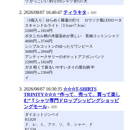
ツ かっこいい 釣りのtシャツ 釣りt 大
2026/08/07 16:40:47
ティラキタ
〔6個入り〕ゆらめく睡蓮の灯り ロウソク風LEDロータ
スキャンドルライト〔3.5cm×7.3cm〕
2280円→1824円
ボタニカル柄の木版染めが美しい 長袖コットンシャツ
4680円→3744円
シンプルコットンのゆったりワンピース
3680円→2944円
アンティークサリーのポケットアフガンパンツ
2280円→1824円
ガタ 軽くて振るいやすいタイの屋台鍋 中
2880円→2304円
イ
2026/08/07 16:30:35
☆☆☆T-SHIRTS
TRINITY☆☆☆ “作って、売って、買って楽し
む”Ｔシャツ専門ドロップシッピングショッピ
ングモール
ダイエットジンベイ
¥3,029
ド、レ、ミ、ファ、ソ、ラ、シャー、ド
¥2,534