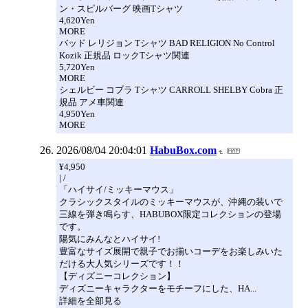
ン・スピルバーグ 映画Tシャツ
4,620Yen
MORE
バッド レリジョン Tシャツ BAD RELIGION No Control
Kozik 正規品 ロックTシャツ関連
5,720Yen
MORE
シェルビー コブラ Tシャツ CARROLL SHELBY Cobra 正
規品 アメ車関連
4,950Yen
MORE
2026/08/04 20:04:01
HabuBox.com
¥4,950
| /
「ハイサイ/ミッキーマウス」
クラシックスタイルのミッキーマウスが、沖縄の装いで
三線を弾き鳴らす、HABUBOX限定コレクションの登場
です。
陽気にみんなとハイサイ!
豊富なサイズ展開で親子でお揃いコーデをお楽しみいた
だける大人気シリーズです！！
【ディズニーコレクション】
ディズニーキャラクターをモチーフにした、HA...
詳細を全部見る