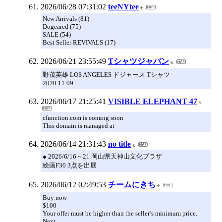
2026/06/28 07:31:02
teeNYtee
New Arrivals (81)
Dogeared (75)
SALE (54)
Best Seller REVIVALS (17)
2026/06/21 23:55:49
Tシャツジャパン
野茂英雄 LOS ANGELES ドジャース Tシャツ
2020.11.09
2026/06/17 21:25:41
VISIBLE ELEPHANT 47
cfunction.com is coming soon
This domain is managed at
2026/06/14 21:31:43
no title
● 2026/6/16～21 岡山県天神山文化プラザ
絵画F30 3点を出展
2026/06/12 02:49:53
チームにきち
Buy now
$100
Your offer must be higher than the seller’s minimum price.
Next