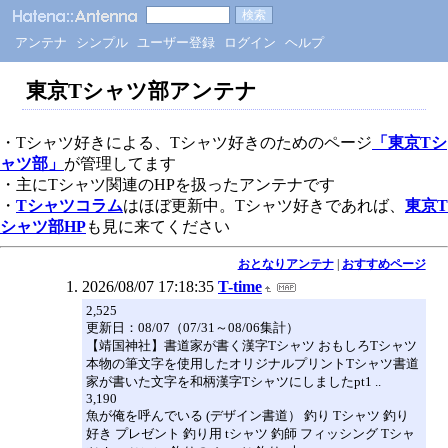
アンテナ
シンプル
ユーザー登録
ログイン
ヘルプ
東京Tシャツ部アンテナ
・Tシャツ好きによる、Tシャツ好きのためのページ
「東京Tシ
ャツ部」
が管理してます
・主にTシャツ関連のHPを扱ったアンテナです
・
Tシャツコラム
はほぼ更新中。Tシャツ好きであれば、
東京T
シャツ部HP
も見に来てください
おとなりアンテナ
|
おすすめページ
2026/08/07 17:18:35
T-time
2,525
更新日：08/07（07/31～08/06集計）
【靖国神社】書道家が書く漢字Tシャツ おもしろTシャツ
本物の筆文字を使用したオリジナルプリントTシャツ書道
家が書いた文字を和柄漢字Tシャツにしましたpt1 ..
3,190
魚が俺を呼んでいる (デザイン書道） 釣り Tシャツ 釣り
好き プレゼント 釣り用 tシャツ 釣師 フィッシング Tシャ