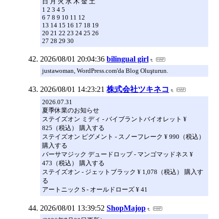
日 月 火 水 木 金 土
1 2 3 4 5
6 7 8 9 10 11 12
13 14 15 16 17 18 19
20 21 22 23 24 25 26
27 28 29 30
2026/08/01 20:04:36
bilingual girl
justawoman, WordPress.com'da Blog Oluşturun.
2026/08/01 14:23:21
株式会社ツキネコ
2026.07.31
夏季休業のお知らせ
ステイズオン ミディ - バイブラントバイオレット ¥
825（税込） 購入する
ステイズオン ピグメント - スノーフレーク ¥ 990（税込）
購入する
バーサマジック デュードロップ - マンゴマッドネス ¥
473（税込） 購入する
ステイズオン - ジェットブラック ¥ 1,078（税込） 購入す
る
アートニック S - オールドローズ ¥ 41
2026/08/01 13:39:52
ShopMajop