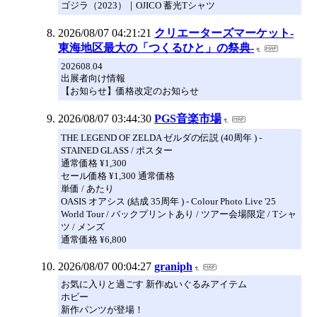
ゴジラ（2023）｜OJICO 蓄光Tシャツ
2026/08/07 04:21:21
クリエーターズマーケット-
東海地区最大の「つくるひと」の祭典-
202608.04
出展者向け情報
【お知らせ】価格改定のお知らせ
2026/08/07 03:44:30
PGS音楽市場
THE LEGEND OF ZELDA ゼルダの伝説 (40周年 ) -
STAINED GLASS / ポスター
通常価格 ¥1,300
セール価格 ¥1,300 通常価格
単価 / あたり
OASIS オアシス (結成 35周年 ) - Colour Photo Live '25
World Tour / バックプリントあり / ツアー会場限定 / Tシャ
ツ / メンズ
通常価格 ¥6,800
2026/08/07 00:04:27
graniph
お気に入りと過ごす 新作ぬいぐるみアイテム
ホビー
新作パンツが登場！