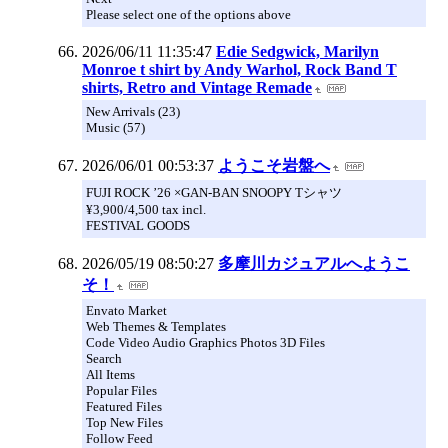
Please select one of the options above
2026/06/11 11:35:47
Edie Sedgwick, Marilyn
Monroe t shirt by Andy Warhol, Rock Band T
shirts, Retro and Vintage Remade
New Arrivals (23)
Music (57)
2026/06/01 00:53:37
ようこそ岩盤へ
FUJI ROCK ’26 ×GAN-BAN SNOOPY Tシャツ
¥3,900/4,500 tax incl.
FESTIVAL GOODS
2026/05/19 08:50:27
多摩川カジュアルへようこ
そ！
Envato Market
Web Themes & Templates
Code Video Audio Graphics Photos 3D Files
Search
All Items
Popular Files
Featured Files
Top New Files
Follow Feed