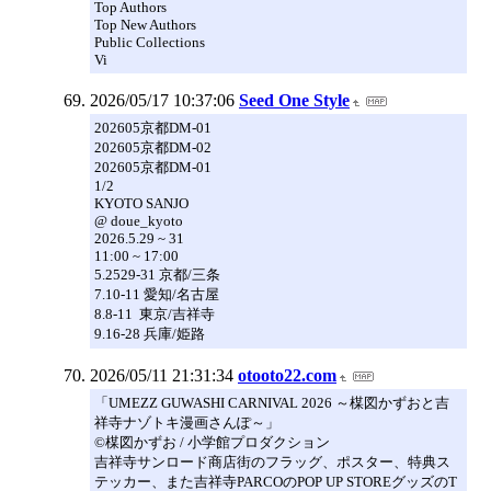
Top Authors
Top New Authors
Public Collections
Vi
2026/05/17 10:37:06
Seed One Style
202605京都DM-01
202605京都DM-02
202605京都DM-01
1/2
KYOTO SANJO
@ doue_kyoto
2026.5.29 ~ 31
11:00 ~ 17:00
5.2529-31 京都/三条
7.10-11 愛知/名古屋
8.8-11 東京/吉祥寺
​9.16-28 兵庫/姫路
2026/05/11 21:31:34
otooto22.com
「UMEZZ GUWASHI CARNIVAL 2026 ～楳図かずおと吉
祥寺ナゾトキ漫画さんぽ～」
©楳図かずお / 小学館プロダクション
吉祥寺サンロード商店街のフラッグ、ポスター、特典ス
テッカー、また吉祥寺PARCOのPOP UP STOREグッズのT