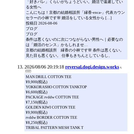
「好きバレ」くらいがちょうどいい。婚活で遠慮してい
る女性へ
こんにちは！京都の結婚相談所「縁香-enca-」代表カウン
セラーの小林です🌸 婚活をしている女性から […]
投稿日 2026-08-06
ブログ
ブログ
条件は悪くないのに次につながらない男性へ｜必要なの
は「婚活のセンス」かもしれませ…
京都の結婚相談所 縁香の小林です🌸 条件は悪くない。
見た目も悪くない。 仕事もきちんとしているし、
2026/08/06 20:19:18
reversal.dogi.design.works
MAN DRILL COTTON TEE
¥9,900(税込)
YOKKORASHO COTTON TANKTOP
¥6,600(税込)
PACKAGE rvddw COTTON TEE
¥7,150(税込)
GOLDEN KIWI COTTON TEE
¥9,900(税込)
rvddw BORDER COTTON TEE
¥8,250(税込)
TRIBAL PATTERN MESH TANK T