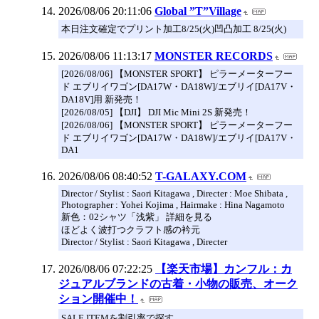
2026/08/06 20:11:06
Global ”T”Village
本日注文確定でプリント加工8/25(火)凹凸加工 8/25(火)
2026/08/06 11:13:17
MONSTER RECORDS
[2026/08/06] 【MONSTER SPORT】 ピラーメーターフー
ド エブリイワゴン[DA17W・DA18W]/エブリイ[DA17V・
DA18V]用 新発売！
[2026/08/05] 【DJI】 DJI Mic Mini 2S 新発売！
[2026/08/06] 【MONSTER SPORT】 ピラーメーターフー
ド エブリイワゴン[DA17W・DA18W]/エブリイ[DA17V・
DA1
2026/08/06 08:40:52
T-GALAXY.COM
Director / Stylist : Saori Kitagawa , Directer : Moe Shibata ,
Photographer : Yohei Kojima , Hairmake : Hina Nagamoto
新色：02シャツ「浅紫」 詳細を見る
ほどよく波打つクラフト感の衿元
Director / Stylist : Saori Kitagawa , Directer
2026/08/06 07:22:25
【楽天市場】カンフル：カ
ジュアルブランドの古着・小物の販売、オーク
ション開催中！
SALE ITEMを割引率で探す