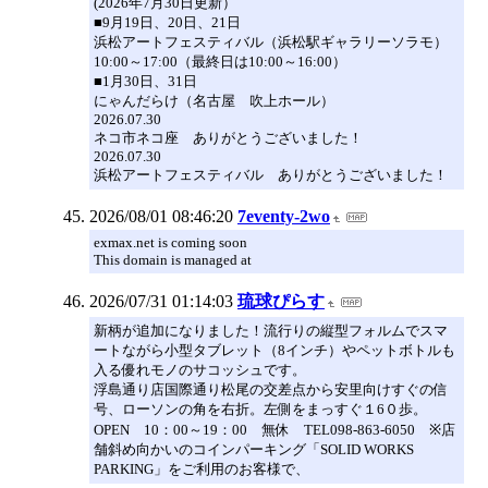
(2026年7月30日更新）
■9月19日、20日、21日
浜松アートフェスティバル（浜松駅ギャラリーソラモ）
10:00～17:00（最終日は10:00～16:00）
■1月30日、31日
にゃんだらけ（名古屋 吹上ホール）
2026.07.30
ネコ市ネコ座 ありがとうございました！
2026.07.30
浜松アートフェスティバル ありがとうございました！
2026/08/01 08:46:20
7eventy-2wo
exmax.net is coming soon
This domain is managed at
2026/07/31 01:14:03
琉球ぴらす
新柄が追加になりました！流行りの縦型フォルムでスマ
ートながら小型タブレット（8インチ）やペットボトルも
入る優れモノのサコッシュです。
浮島通り店国際通り松尾の交差点から安里向けすぐの信
号、ローソンの角を右折。左側をまっすぐ１6０歩。
OPEN 10：00～19：00 無休 TEL098-863-6050 ※店
舗斜め向かいのコインパーキング「SOLID WORKS
PARKING」をご利用のお客様で、