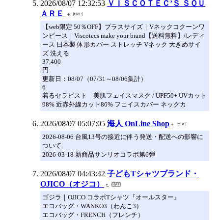
2026/08/07 12:32:53
ＶＩＳＣＯＴＥＣ’Ｓ ＳＱＵ
ＡＲＥ
【web限定 50％OFF】プラスサイズ｜Vネックコクーンワ
ンピース｜Viscotecs make your brand【送料無料】/レディ
ース 日本製 体形カバー ストレッチ Vネック 大きめサイ
ズ 洗える
37,400
円
更新日：08/07（07/31～08/06集計）
6
着るセラピスト 美肌フェイスマスク / UPF50+ UVカット
98% 近赤外線カット86% フェイスカバー ネックカ
2026/08/07 05:07:05
海人 OnLine Shop
2026-08-06 台風13号の接近に伴う発送・配送への影響に
ついて
2026-03-18 新商品サンリオコラボ第6弾
2026/08/07 04:43:42
子どもTシャツブランド・
OJICO（オジコ）
ゴジラ｜OJICO コラボTシャツ『オールスター』
エコバッグ・WANKO3（わんこ3）
エコバッグ・FRENCH（フレンチ）