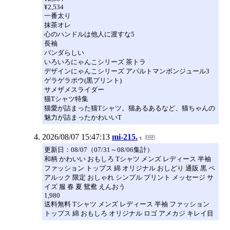
¥2,534
一番太り
抹茶オレ
心のハンドルは他人に渡すな5
長袖
パンダらしい
いろいろにゃんこシリーズ 茶トラ
デザインにゃんこシリーズ アパルトマンボンジュール3
ゲラゲラポウ(黒プリント)
サメザメスライダー
猫Tシャツ特集
猫愛が詰まった猫Tシャツ。猫あるあるなど、猫ちゃんの
魅力が詰まったかわいいT
2026/08/07 15:47:13
mi-215.
更新日：08/07（07/31～08/06集計）
和柄 かわいい おもしろ Tシャツ メンズ レディース 半袖
ファッション トップス 綿 オリジナル おしどり 通販 黒 ペ
アルック 限定 おしゃれ シンプル プリント メッセージ サ
イズ 服 春 夏 鴛鴦 えんおう
1,980
送料無料 Tシャツ メンズ レディース 半袖 ファッション
トップス 綿 おもしろ オリジナル ロゴ アメカジ キレイ目