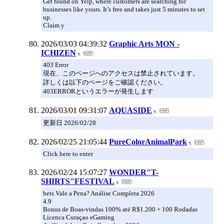
Get found on Yelp, where customers are searching for
businesses like yours. It’s free and takes just 5 minutes to set
up.
Claim y
2026/03/03 04:39:32
Graphic Arts MON -
ICHIZEN
403 Error
現在、このページへのアクセスは禁止されています。
詳しくは以下のページをご確認ください。
403ERRORというエラーが発生します
2026/03/01 09:31:07
AQUASIDE
更新日 2026/02/28
2026/02/25 21:05:44
PureColorAnimalPark
Click here to enter
2026/02/24 15:07:27
WONDER"T-
SHIRTS"FESTIVAL
bets Vale a Pena? Análise Completa 2026
4.9
Bonus de Boas-vindas 100% até R$1.200 + 100 Rodadas
Licenca Curaçao eGaming