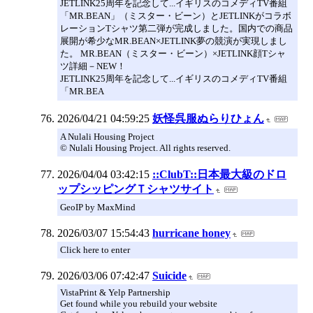
JETLINK25周年を記念して...イギリスのコメディTV番組
「MR.BEAN」（ミスター・ビーン）とJETLINKがコラボ
レーションTシャツ第二弾が完成しました。国内での商品
展開が希少なMR.BEAN×JETLINK夢の競演が実現しまし
た。 MR.BEAN（ミスター・ビーン）×JETLINK顔Tシャ
ツ詳細－NEW！
JETLINK25周年を記念して...イギリスのコメディTV番組
「MR.BEA
2026/04/21 04:59:25
妖怪呉服ぬらりひょん
A Nulali Housing Project
© Nulali Housing Project. All rights reserved.
2026/04/04 03:42:15
::ClubT::日本最大級のドロ
ップシッピングＴシャツサイト
GeoIP by MaxMind
2026/03/07 15:54:43
hurricane honey
Click here to enter
2026/03/06 07:42:47
Suicide
VistaPrint & Yelp Partnership
Get found while you rebuild your website