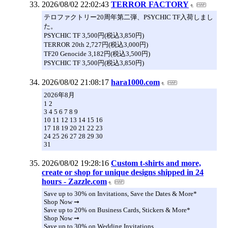
2026/08/02 22:02:43
TERROR FACTORY
テロファクトリー20周年第二弾、PSYCHIC TF入荷しまし
た。
PSYCHIC TF 3,500円(税込3,850円)
TERROR 20th 2,727円(税込3,000円)
TF20 Genocide 3,182円(税込3,500円)
PSYCHIC TF 3,500円(税込3,850円)
2026/08/02 21:08:17
hara1000.com
2026年8月
1 2
3 4 5 6 7 8 9
10 11 12 13 14 15 16
17 18 19 20 21 22 23
24 25 26 27 28 29 30
31
2026/08/02 19:28:16
Custom t-shirts and more,
create or shop for unique designs shipped in 24
hours - Zazzle.com
Save up to 30% on Invitations, Save the Dates & More*
Shop Now ➞
Save up to 20% on Business Cards, Stickers & More*
Shop Now ➞
Save up to 30% on Wedding Invitations,