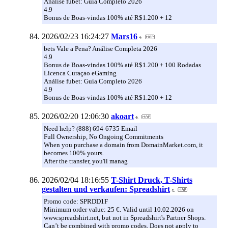
Análise fubet: Guia Completo 2026
4.9
Bonus de Boas-vindas 100% até R$1.200 + 12
2026/02/23 16:24:27
Mars16
bets Vale a Pena? Análise Completa 2026
4.9
Bonus de Boas-vindas 100% até R$1.200 + 100 Rodadas
Licenca Curaçao eGaming
Análise fubet: Guia Completo 2026
4.9
Bonus de Boas-vindas 100% até R$1.200 + 12
2026/02/20 12:06:30
akoart
Need help? (888) 694-6735 Email
Full Ownership, No Ongoing Commitments
When you purchase a domain from DomainMarket.com, it
becomes 100% yours.
After the transfer, you'll manag
2026/02/04 18:16:55
T-Shirt Druck, T-Shirts
gestalten und verkaufen: Spreadshirt
Promo code: SPRDD1F
Minimum order value: 25 €. Valid until 10.02.2026 on
www.spreadshirt.net, but not in Spreadshirt's Partner Shops.
Can’t be combined with promo codes. Does not apply to