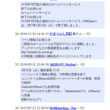
J:COM NET加入者向けホームページサービス
終了のお知らせ
ホームページサービス
終了のお知らせ
J:COM NET加入者向けホームページサービス（WebSpace）
は、2017年1月31日（火）で終了致しました。
2016/11/10 14:42:21
ひまつぶし日記
森さん
ページ移転のお知らせ
ご指定のホームページは下記のアドレスに移動しました。
ブックマークなどの登録変更をお願いします。
http://tomneko.la.coocan.jp/
※10秒後に自動的に移転先のページにジャンプします。
2016/05/31 23:06:30
AKIBA PC Hotline!
5月31日（火）最終更新 21:35
パソコンハウス東映が閉店、16年間の営業を終了
コンパクトなBluetooth対応バーコードリーダーが登場、実売
7,980円
AndroidやiPhoneでも利用可能
ゲーム向けのカナル型イヤホン「Hammerhead V2」がRazerか
ら登場
色鮮やかなグリ
2015/07/13 13:29:02
Driftkingdom - Top