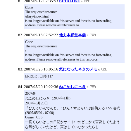
2007/09/17 02:35:53
BETAZONE
Gone
The requested resource
/diary/index.html
is no longer available on this server and there is no forwarding
address.Please remove all references to
2007/09/15 07:52:22
他力本願堂本舗
Gone
The requested resource
/
is no longer available on this server and there is no forwarding
address.Please remove all references to this resource.
2007/05/25 16:05:16
気になったネタのメモ
ERROR : 日付(117
2007/05/20 10:22:36
ねこめしにっき
2007/04
ねこめしにっき（2007年1月）
2007年5月20日
「ぴんくいんでんと」 : ぴんくすとらいぷ的萌える CSS 書式
(2007/05/20 - 07:00)
Genre : CSS
一度くらいはこの日記かサイト中のどこかで言及してたよう
な気がしていたけど、実はしていなかったらし