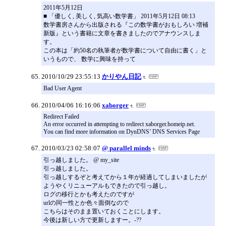
2011年5月12日
■ 「優しく, 美しく, 気高い数学書」 2011年5月12日 08:13
数学書房さんから出版される『この数学書がおもしろい 増補
新版』という書籍に文章を書きましたのでアナウンスしま
す。
この本は「約50名の執筆者が数学書について自由に書く」と
いうもので、 数学に興味を持って
2010/10/29 23:55:13
かりやん日記
Bad User Agent
2010/04/06 16:16:06
xaborger
Redirect Failed
An error occurred in attempting to redirect xaborger.homeip.net.
You can find more information on DynDNS’ DNS Services Page
2010/03/23 02:58:07
@ parallel minds
引っ越しました。 @ my_site
引っ越しました。
引っ越しするぞと考えてから１年が経過してしまいましたが
ようやくリニューアルもできたので引っ越し。
ログの移行とかも考えたのですが
urlの同一性とか色々面倒なので
こちらはそのまま置いておくことにします。
今後は新しい方で更新しますー。-??