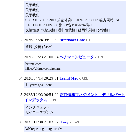
关于我们
关于我们
关于我们
COPYRIGHT ? 2017 乐竞体育(LEJING SPORTS)官方网站. ALL
RIGHTS RESERVED. 浙ICP备19031894号-2
友情链接: 气垫膜机 | 湿巾包装机 | 丝网印刷机 | 分切机 |
2026/05/26 09:11:39
Afternoon Cafe
登録: 投稿 (Atom)
2026/05/23 21:00:34
ヘチマコンピュータ
hetima.com
https://github.com/hetima
2026/04/14 20:29:01
Useful Mac
11 years ago1 note
2025/12/03 06:54:09
＠IT情報マネジメント：ディルバート
インデックス
インクジェット
セイコーエプソン
2025/11/09 21:02:57
diary
We’re getting things ready