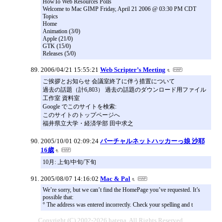
HowTo Web Resources Polls
Welcome to Mac GIMP Friday, April 21 2006 @ 03:30 PM CDT
Topics
Home
Animation (3/0)
Apple (21/0)
GTK (15/0)
Releases (5/0)
2006/04/21 15:55:21
Web Scripter’s Meeting
ご挨拶とお知らせ 会議室終了に伴う措置について
過去の話題（計6,803） 過去の話題のダウンロード用ファイル
工作室 資料室
Google でこのサイトを検索:
このサイトのトップページへ
福井県立大学・経済学部 田中求之
2005/10/01 02:09:24
バーチャルネットハッカーっ娘 沙耶
16歳
10月: 上旬/中旬/下旬
2005/08/07 14:16:02
Mac & Pal
We’re sorry, but we can’t find the HomePage you’ve requested. It’s
possible that:
° The address was entered incorrectly. Check your spelling and t
Copyright (C) 2002-2026 hatena. All Rights Reserved.