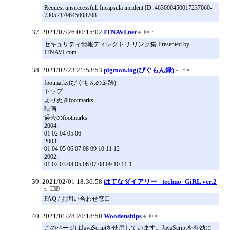
Request unsuccessful. Incapsula incident ID: 463000450017237060-
73052179645008708
2021/07/26 00:15:02
ITNAVI.net
セキュリティ情報ディレクトリ リンク集 Presented by
ITNAVI.com
2021/02/23 21:53:53
pigmon.log(ぴぐもん録)
footmarks(ぴぐもんの足跡)
トップ
よりぬきfootmarks
映画
過去のfootmarks
2004:
01 02 04 05 06
2003:
01 04 05 06 07 08 09 10 11 12
2002:
01 02 03 04 05 06 07 08 09 10 11 1
2021/02/01 18:30:58
はてなダイアリー - techno_GiRL ver.2
FAQ / お問い合わせ窓口
2021/01/28 20:18:50
Woodenships
このページはJavaScriptを使用しています。JavaScriptを有効に