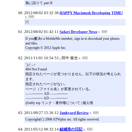
風に語りて part II
2012/08/02 03:32:38
HAPPY Macintosh Developing TIME!

2012/08/02 01:42:11
Safari Developer News
If you窶决e a MobileMe member, sign in to download your photos
and files.
Copyright © 2012 Apple Inc.
2011/11/01 10:54:53
-
田中 俊光
’);// -->
404 Not Found
指定されたページが見つかりません。以下の状況が考えられ
ます。
指定されたページがない。
ページ（ファイル名）が変更されている。
――──── AD ――────
――──── AD ――────
@nifty top リンク・著作権について | 個人情
2011/09/27 15:26:12
Junkyard Review
Copyright(C) 2008 ATWplus inc. All rights reserved.
2011/05/12 08:32:14
結城浩の日記