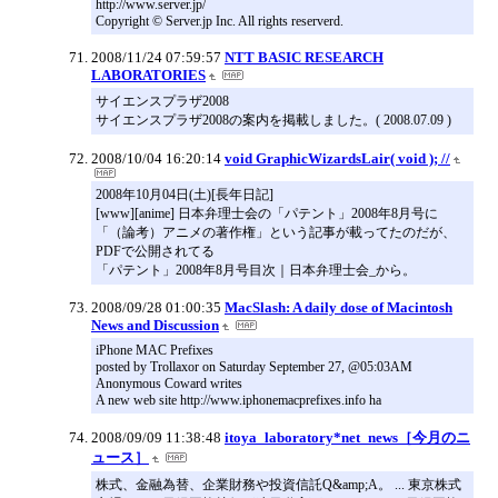
http://www.server.jp/
Copyright © Server.jp Inc. All rights reserverd.
2008/11/24 07:59:57
NTT BASIC RESEARCH
LABORATORIES
サイエンスプラザ2008
サイエンスプラザ2008の案内を掲載しました。( 2008.07.09 )
2008/10/04 16:20:14
void GraphicWizardsLair( void ); //
2008年10月04日(土)[長年日記]
[www][anime] 日本弁理士会の「パテント」2008年8月号に
「（論考）アニメの著作権」という記事が載ってたのだが、
PDFで公開されてる
「パテント」2008年8月号目次｜日本弁理士会_から。
2008/09/28 01:00:35
MacSlash: A daily dose of Macintosh
News and Discussion
iPhone MAC Prefixes
posted by Trollaxor on Saturday September 27, @05:03AM
Anonymous Coward writes
A new web site http://www.iphonemacprefixes.info ha
2008/09/09 11:38:48
itoya_laboratory*net_news［今月のニ
ュース］
株式、金融為替、企業財務や投資信託Q&amp;A。 ... 東京株式