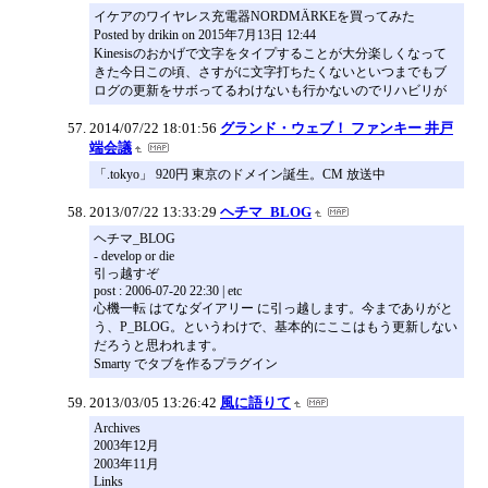
イケアのワイヤレス充電器NORDMÄRKEを買ってみた
Posted by drikin on 2015年7月13日 12:44
Kinesisのおかげで文字をタイプすることが大分楽しくなって
きた今日この頃、さすがに文字打ちたくないといつまでもブ
ログの更新をサボってるわけないも行かないのでリハビリが
2014/07/22 18:01:56
グランド・ウェブ！ ファンキー 井戸
端会議
「.tokyo」 920円 東京のドメイン誕生。CM 放送中
2013/07/22 13:33:29
ヘチマ_BLOG
ヘチマ_BLOG
- develop or die
引っ越すぞ
post : 2006-07-20 22:30 | etc
心機一転 はてなダイアリー に引っ越します。今までありがと
う、P_BLOG。というわけで、基本的にここはもう更新しない
だろうと思われます。
Smarty でタブを作るプラグイン
2013/03/05 13:26:42
風に語りて
Archives
2003年12月
2003年11月
Links