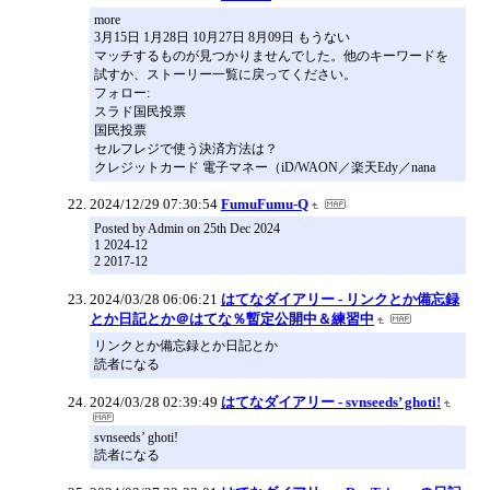
more
3月15日 1月28日 10月27日 8月09日 もうない
マッチするものが見つかりませんでした。他のキーワードを
試すか、ストーリー一覧に戻ってください。
フォロー:
スラド国民投票
国民投票
セルフレジで使う決済方法は？
クレジットカード 電子マネー（iD/WAON／楽天Edy／nana
2024/12/29 07:30:54
FumuFumu-Q
Posted by Admin on 25th Dec 2024
1 2024-12
2 2017-12
2024/03/28 06:06:21
はてなダイアリー - リンクとか備忘録
とか日記とか＠はてな％暫定公開中＆練習中
リンクとか備忘録とか日記とか
読者になる
2024/03/28 02:39:49
はてなダイアリー - svnseeds’ ghoti!
svnseeds’ ghoti!
読者になる