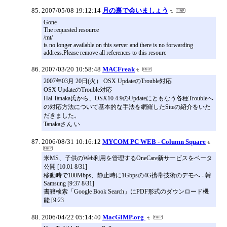
2007/05/08 19:12:14
月の裏で会いましょう
Gone
The requested resource
/mt/
is no longer available on this server and there is no forwarding
address.Please remove all references to this resourc
2007/03/20 10:58:48
MACFreak
2007年03月 20日(火） OSX UpdateのTrouble対応
OSX UpdateのTrouble対応
Hal Tanaka氏から、OSX10.4.9のUpdateにともなう各種Troubleへ
の対応方法について基本的な手法を網羅したSiteの紹介をいた
だきました。
Tanakaさん い
2006/08/31 10:16:12
MYCOM PC WEB - Column Square
米MS、子供のWeb利用を管理するOneCare新サービスをベータ
公開 [10:01 8/31]
移動時で100Mbps、静止時に1Gbpsの4G携帯技術のデモへ - 韓
Samsung [9:37 8/31]
書籍検索「Google Book Search」にPDF形式のダウンロード機
能 [9:23
2006/04/22 05:14:40
MacGIMP.org