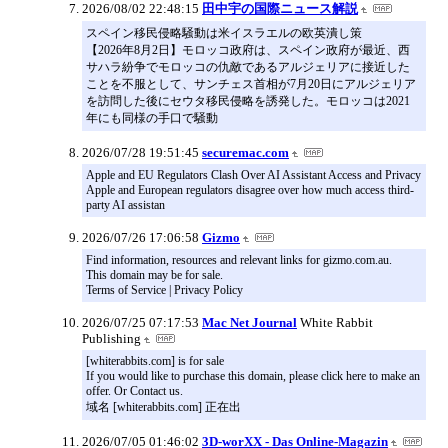
2026/08/02 22:48:15
田中宇の国際ニュース解説
スペイン移民侵略騒動は米イスラエルの欧英潰し策
【2026年8月2日】モロッコ政府は、スペイン政府が最近、西
サハラ紛争でモロッコの仇敵であるアルジェリアに接近した
ことを不服として、サンチェス首相が7月20日にアルジェリア
を訪問した後にセウタ移民侵略を誘発した。モロッコは2021
年にも同様の手口で騒動
2026/07/28 19:51:45
securemac.com
Apple and EU Regulators Clash Over AI Assistant Access and Privacy
Apple and European regulators disagree over how much access third-
party AI assistan
2026/07/26 17:06:58
Gizmo
Find information, resources and relevant links for gizmo.com.au.
This domain may be for sale.
Terms of Service | Privacy Policy
2026/07/25 07:17:53
Mac Net Journal
White Rabbit
Publishing
[whiterabbits.com] is for sale
If you would like to purchase this domain, please click here to make an
offer. Or Contact us.
域名 [whiterabbits.com] 正在出
2026/07/05 01:46:02
3D-worXX - Das Online-Magazin