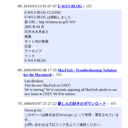
2010/03/23 01:07:07
E-WA’S BLOG
E-WA’S BLOG CLASSIC
E-WA’S BLOG は移転しました
新 URL：http://d.hatena.ne.jp/E-WA/
2005 年 04 月
日月火水木金土
検索
サイト内の検索
広告
アーカイブ
リンク
E-WA’S BLOG
2009/09/03 08:17:35
MacFixIt - Troubleshooting Solution
for the Macintosh
Late-Breakers
Visit the new MacFixIt on CNET!
We’re moving! We’re currently migrating all MacFixIt articles to our
new home in CNET. We’ll be redirect
2009/05/07 23:27:22
新しもの好きのダウンロ～ド
Server.jp Inc.
このサーバは株式会社Server.jpによって管理・運営されていま
す。
お問い合わせは下記リンク先よりご連絡ください。