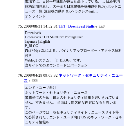
市場では、日経平均株価が連日乱高下している。 ... 日経平均
銘柄定期見直し、大平金と日立建機を採用(9/8 16:59) ホットニ
ュース一覧. 注目株の動き &lt;ヘラクレス&gt; ...
オンライント
2008/08/31 14:52:31
TPJ | Download Stuffs
Downloads
Downloads : TPJ StuffUnix PortingOther
Japanese | English
P_BLOG
PHP+MySQLによる、バイナリアップローダー・アクセス解析
付き
Weblogシステム、「P_BLOG」です。
当サイトでのダウンロードはバージョン
2008/04/29 09:03:32
ネットワーク・セキュリティ・ニュー
ス
エンド・ユーザ向け
ネットワーク・セキュリティ・ニュース
業務多忙のため，最近のセキュリティ情報を追いきれていま
せん。すみません。 当面は，間欠的な内容になると思いま
す。
このページでは，各セキュリティサイト，ニュースサイト等
で公開された，エンド・ユーザ向け OS のネットワーク・セキ
ュリティ情報を