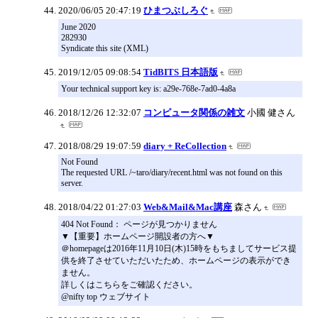
2020/06/05 20:47:19
ひまつぶしろぐ
June 2020
282930
Syndicate this site (XML)
2019/12/05 09:08:54
TidBITS 日本語版
Your technical support key is: a29e-768e-7ad0-4a8a
2018/12/26 12:32:07
コンピュータ関係の雑文
小國 健さん
2018/08/29 19:07:59
diary + ReCollection
Not Found
The requested URL /~taro/diary/recent.html was not found on this
server.
2018/04/22 01:27:03
Web&Mail&Mac講座
森さん
404 Not Found： ページが見つかりません
▼【重要】ホームページ開設者の方へ▼
＠homepageは2016年11月10日(木)15時をもちましてサービス提
供を終了させていただいたため、ホームページの表示ができ
ません。
詳しくはこちらをご確認ください。
@nifty top ウェブサイト