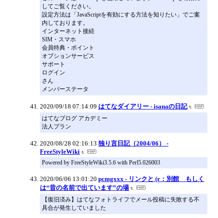
してご覧ください。
設定方法は「JavaScriptを有効にする方法を知りたい」でご案
内しております。
インターネット接続
SIM・スマホ
会員特典・ポイント
オプションサービス
サポート
ログイン
さん
メンバーステータ
2020/09/18 07:14:09
はてなダイアリー - isanaの日記
はてなブログ アカデミー
法人プラン
2020/08/28 02:16:13
独り言日記（2004/06） -
FreeStyleWiki
Powered by FreeStyleWiki3.5.6 with Perl5.026003
2020/06/06 13:01:20
pcmgxxx - リンクと (r：別館 もしく
は“昔の名前で出ています”の場
【復旧済み】はてなフォトライフでメール投稿に失敗する不
具合が発生していました