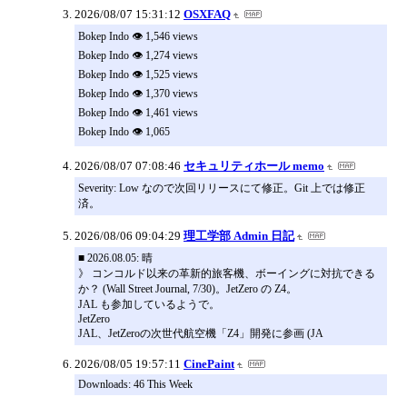
2026/08/07 15:31:12
OSXFAQ
Bokep Indo 👁️ 1,546 views
Bokep Indo 👁️ 1,274 views
Bokep Indo 👁️ 1,525 views
Bokep Indo 👁️ 1,370 views
Bokep Indo 👁️ 1,461 views
Bokep Indo 👁️ 1,065
2026/08/07 07:08:46
セキュリティホール memo
Severity: Low なので次回リリースにて修正。Git 上では修正
済。
2026/08/06 09:04:29
理工学部 Admin 日記
■ 2026.08.05: 晴
》 コンコルド以来の革新的旅客機、ボーイングに対抗できる
か？ (Wall Street Journal, 7/30)。JetZero の Z4。
JAL も参加しているようで。
JetZero
JAL、JetZeroの次世代航空機「Z4」開発に参画 (JA
2026/08/05 19:57:11
CinePaint
Downloads: 46 This Week