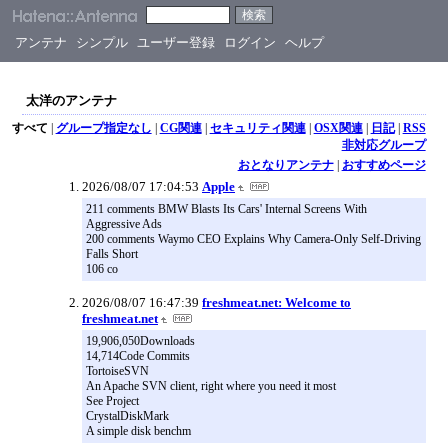
アンテナ
シンプル
ユーザー登録
ログイン
ヘルプ
太洋のアンテナ
すべて
|
グループ指定なし
|
CG関連
|
セキュリティ関連
|
OSX関連
|
日記
|
RSS
非対応グループ
おとなりアンテナ
|
おすすめページ
2026/08/07 17:04:53
Apple
211 comments BMW Blasts Its Cars' Internal Screens With
Aggressive Ads
200 comments Waymo CEO Explains Why Camera-Only Self-Driving
Falls Short
106 co
2026/08/07 16:47:39
freshmeat.net: Welcome to
freshmeat.net
19,906,050Downloads
14,714Code Commits
TortoiseSVN
An Apache SVN client, right where you need it most
See Project
CrystalDiskMark
A simple disk benchm