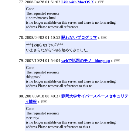
2008/04/28 01:51:03
Life with MacOS X
Gone
The requested resource
/~shiro/macosx.html
is no longer available on this server and there is no forwarding
address.Please remove all references
2008/04/02 01:10:52
闘わないプログラマ
***お知らせ(その2)***
いまさらながらblogを始めてみました。
2007/10/24 01:54:04
webで話題のモノ - blogmap
Gone
The requested resource
/blogmap/
is no longer available on this server and there is no forwarding
address.Please remove all references to this re
2007/09/18 08:40:37
静岡大学サイバースペースセキュリテ
ィ情報
Gone
The requested resource
/security/
is no longer available on this server and there is no forwarding
address.Please remove all references to this r