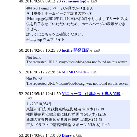
2018/02/09 09:12:23
yst memo(top)
404 Not Found： ページが見つかりません
▼【重要】ホームページ開設者の方へ▼
＠homepageは2016年11月10日(木)15時をもちましてサービス提
供を終了させていただいたため、ホームページの表示ができ
ません。
詳しくはこちらをご確認ください。
@nifty top ウェブサイト
2018/02/08 16:25:30
lucille 開発日記
Not found
The requested URL /~syoyo/lucille/blog/was not found on this server.
2018/01/17 22:28:54
MOMO Shade
Not Found
The requested URL /~momo/bbs/bbs.cgi was not found on this server.
2017/05/18 12:41:50
Y!ニュース - 住基ネット導入問題
1～20/210,954件
東証285円安 米政権疑惑波及 経済 5/18(木) 12:19
韓国親書 慰安婦合意に触れず 国内 5/18(木) 12:16
新潮の文春告発 広がる波紋 国内 5/18(木) 11:48
巨人 ドラフトで清宮回避論 スポーツ 5/18(木) 11:46
2017/03/03 14:10:06
Diary