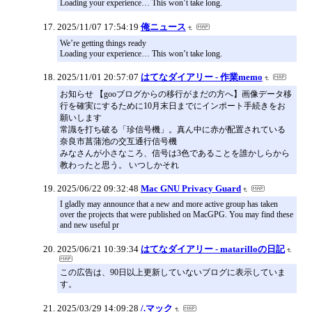
Loading your experience… This won’t take long.
2025/11/07 17:54:19
俺ニュース
We’re getting things ready
Loading your experience… This won’t take long.
2025/11/01 20:57:07
はてなダイアリー - 作業memo
お知らせ 【gooブログからの移行がまだの方へ】画像データ移
行を確実にするために10月末日までにインポート手続きをお
願いします
常識を打ち破る「珍信号機」。真ん中に赤が配置されている
奈良市菖蒲池の交互通行信号機
みなさんが小さなころ、信号は3色であることを誰かしらから
教わったと思う。 いつしかそれ
2025/06/22 09:32:48
Mac GNU Privacy Guard
I gladly may announce that a new and more active group has taken
over the projects that were published on MacGPG. You may find these
and new useful pr
2025/06/21 10:39:34
はてなダイアリー - matarilloの日記
この広告は、90日以上更新していないブログに表示していま
す。
2025/03/29 14:09:28
/.マック