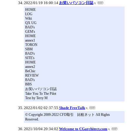
2022/01/19 16:00:14
お笑いパソコン日誌
HOME
LOG
Wiki
QX UG
BAD's
GEM's
HOME
annex1
TORON
SBM
BAD's
SITE's
HOME
annex2
BeChic
REVIEW
BAD's
BBS
お笑いパソコン日誌
Take You To The Pilot
Text by Terry M
2022/01/02 02:37:55
Shade FreeTalk
© Copyright 2009-2022 CFD取引 比較ネット All Rights
Reserved.
2021/10/04 20:34:02
Welcome to CGarchitect.com